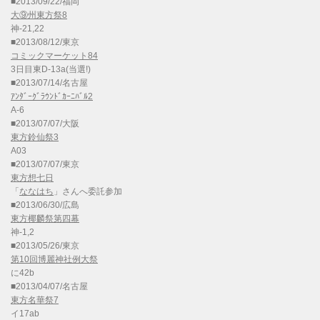
■2013/09/22/福岡
大⑨州東方祭8
神-21,22
■2013/08/12/東京
コミックマーケット84
3日目東D-13a(当選!)
■2013/07/14/名古屋
ｱﾝﾀﾞｰｸﾞﾗｳﾝﾄﾞｶｰﾆﾊﾞﾙ2
A-6
■2013/07/07/大阪
東方鈴仙祭3
A03
■2013/07/07/東京
東方想七日
「
ななはち
」さんへ委託参加
■2013/06/30/広島
東方椰麟祭第四幕
神-1,2
■2013/05/26/東京
第10回博麗神社例大祭
に42b
■2013/04/07/名古屋
東方名華祭7
イ17ab