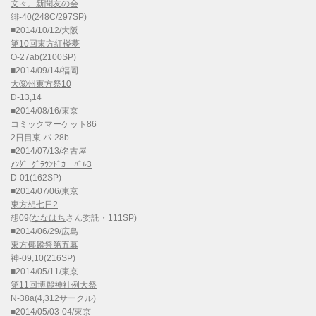
文々。新聞友の会
緋-40(248C/297SP)
■2014/10/12/大阪
第10回東方紅楼夢
O-27ab(2100SP)
■2014/09/14/福岡
大⑨州東方祭10
D-13,14
■2014/08/16/東京
コミックマーケット86
2日目東 パ-28b
■2014/07/13/名古屋
ｱﾝﾀﾞｰｸﾞﾗｳﾝﾄﾞｶｰﾆﾊﾞﾙ3
D-01(162SP)
■2014/07/06/東京
東方想七日2
想09(
ななはち
さん委託・111SP)
■2014/06/29/広島
東方椰麟祭第五幕
神-09,10(216SP)
■2014/05/11/東京
第11回博麗神社例大祭
N-38a(4,312サークル)
■2014/05/03-04/東京