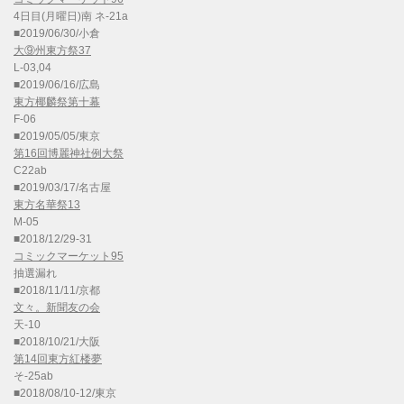
4日目(月曜日)南 ネ-21a
■2019/06/30/小倉
大⑨州東方祭37
L-03,04
■2019/06/16/広島
東方椰麟祭第十幕
F-06
■2019/05/05/東京
第16回博麗神社例大祭
C22ab
■2019/03/17/名古屋
東方名華祭13
M-05
■2018/12/29-31
コミックマーケット95
抽選漏れ
■2018/11/11/京都
文々。新聞友の会
天-10
■2018/10/21/大阪
第14回東方紅楼夢
そ-25ab
■2018/08/10-12/東京