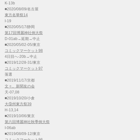
K-13b
■2020/08/09/名古屋
東方名華祭14
I-19
■2020/05/17/静岡
第17回博麗神社例大祭
D-01ab→延期→中止
■2020/05/02-05/東京
コミックマーケット98
4日目へ-20b→中止
■2019/12/28-31/東京
コミックマーケット97
落選
■2019/11/17/京都
文々。新聞友の会
天-07,08
■2019/10/20/小倉
大⑨州東方祭39
H-13,14
■2019/10/06/東京
第六回博麗神社秋季例大祭
I-06ab
■2019/08/09-12/東京
コミックマーケット96