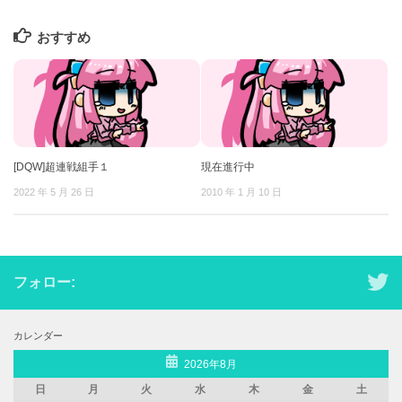
おすすめ
[DQW]超連戦組手１
現在進行中
2022 年 5 月 26 日
2010 年 1 月 10 日
フォロー:
カレンダー
2026年8月
日
月
火
水
木
金
土