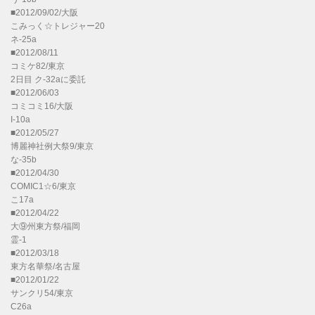
■2012/09/02/大阪
こみっく☆トレジャー20
ネ-25a
■2012/08/11
コミケ82/東京
2日目 ク-32aに委託
■2012/06/03
コミコミ16/大阪
I-10a
■2012/05/27
博麗神社例大祭9/東京
な-35b
■2012/04/30
COMIC1☆6/東京
こ17a
■2012/04/22
大⑨州東方祭/福岡
霊-1
■2012/03/18
東方名華祭/名古屋
■2012/01/22
サンクリ54/東京
C26a