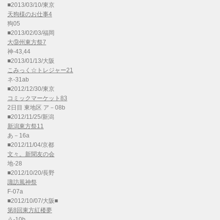
■2013/03/10/東京
天狗様のお仕事4
狗05
■2013/02/03/福岡
大⑨州東方祭7
神-43,44
■2013/01/13/大阪
こみっく☆トレジャー21
ネ-31ab
■2012/12/30/東京
コミックマーケット83
2日目 東地区 ア－08b
■2012/11/25/新潟
新潟東方祭11
あ－16a
■2012/11/04/京都
文々。新聞友の会
地-28
■2012/10/20/長野
諏訪風神祭
F-07a
■2012/10/07/大阪■
第8回東方紅楼夢
う-10b