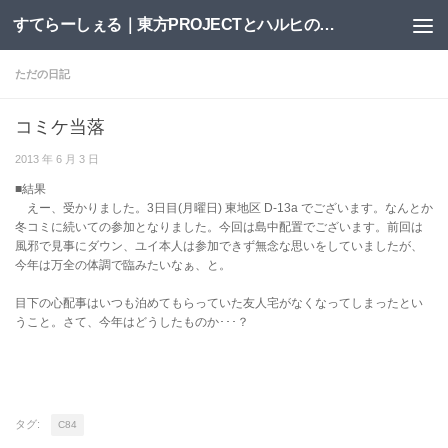
すてらーしぇる｜東方PROJECTとハルヒの二次創作サイト
コンテンツへスキップ
ただの日記
コミケ当落
2013 年 6 月 3 日
■結果
えー、受かりました。3日目(月曜日) 東地区 D-13a でございます。なんとか
冬コミに続いての参加となりました。今回は島中配置でございます。前回は
風邪で見事にダウン、ユイ本人は参加できず無念な思いをしていましたが、
今年は万全の体調で臨みたいなぁ、と。
目下の心配事はいつも泊めてもらっていた友人宅がなくなってしまったとい
うこと。さて、今年はどうしたものか･･･？
タグ:
C84