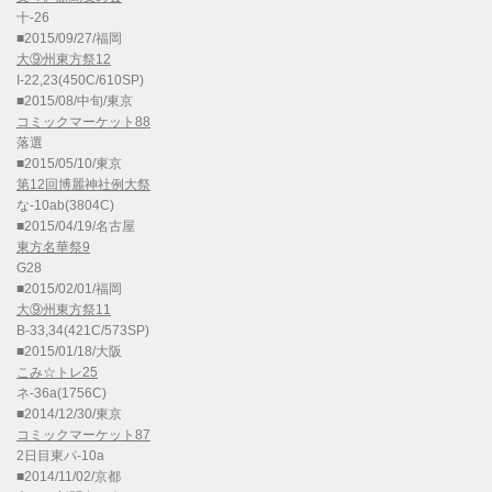
十-26
■2015/09/27/福岡
大⑨州東方祭12
I-22,23(450C/610SP)
■2015/08/中旬/東京
コミックマーケット88
落選
■2015/05/10/東京
第12回博麗神社例大祭
な-10ab(3804C)
■2015/04/19/名古屋
東方名華祭9
G28
■2015/02/01/福岡
大⑨州東方祭11
B-33,34(421C/573SP)
■2015/01/18/大阪
こみ☆トレ25
ネ-36a(1756C)
■2014/12/30/東京
コミックマーケット87
2日目東パ-10a
■2014/11/02/京都