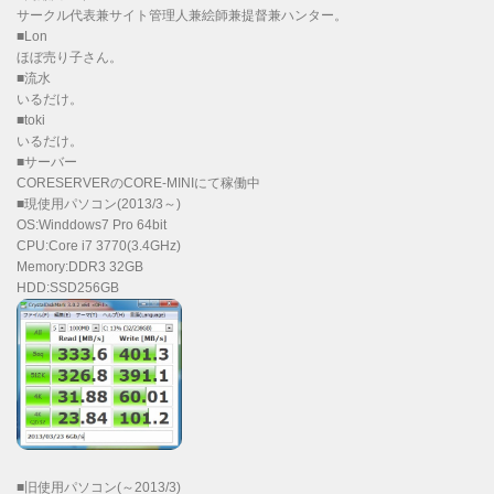
サークル代表兼サイト管理人兼絵師兼提督兼ハンター。
■Lon
ほぼ売り子さん。
■流水
いるだけ。
■toki
いるだけ。
■サーバー
CORESERVERのCORE-MINIにて稼働中
■現使用パソコン(2013/3～)
OS:Winddows7 Pro 64bit
CPU:Core i7 3770(3.4GHz)
Memory:DDR3 32GB
HDD:SSD256GB
■旧使用パソコン(～2013/3)