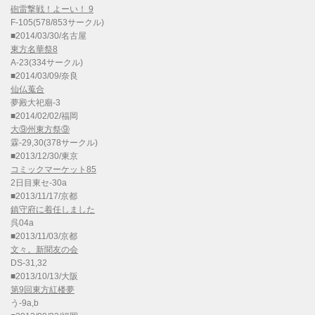
砲雷撃戦！よーい！ 9
F-105(578/853サークル)
■2014/03/30/名古屋
東方名華祭8
A-23(334サークル)
■2014/03/09/奈良
仙仏蒐合
夢殿大祀廟-3
■2014/02/02/福岡
大⑨州東方祭⑨
霖-29,30(378サークル)
■2013/12/30/東京
コミックマーケット85
2日目東セ-30a
■2013/11/17/京都
鎮守府に着任しました
呉04a
■2013/11/03/京都
文々。新聞友の会
DS-31,32
■2013/10/13/大阪
第9回東方紅楼夢
う-9a,b