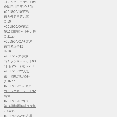
コミックマーケット94
金曜日(1日目) O-59b
■2018/06/10/広島
東方椰麟祭第九幕
C-15
■2018/05/06/東京
第15回博麗神社例大祭
C-21ab
■2018/04/01/名古屋
東方名華祭12
H-16
■2017/12/末/東京
コミックマーケット93
1日目(29日) 東 N-43b
■2017/10/22/大阪
第13回東方紅楼夢
き-02ab
■2017/08/中旬/東京
コミックマーケット92
落選
■2017/05/07/東京
第14回博麗神社例大祭
C-04ab
■2017/04/02/名古屋