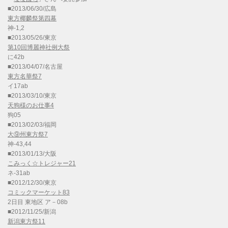
■2013/06/30/広島
東方椰麟祭第四幕
神-1,2
■2013/05/26/東京
第10回博麗神社例大祭
に42b
■2013/04/07/名古屋
東方名華祭7
イ17ab
■2013/03/10/東京
天狗様のお仕事4
狗05
■2013/02/03/福岡
大⑨州東方祭7
神-43,44
■2013/01/13/大阪
こみっく☆トレジャー21
ネ-31ab
■2012/12/30/東京
コミックマーケット83
2日目 東地区 ア－08b
■2012/11/25/新潟
新潟東方祭11