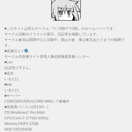
■このサイトは同人サークル「ウソ8割デマ2割」のホームページです。
サークル活動やイラストの展示、日記等を掲載しています。
サークル参加は関西中心に活動中。西は小倉、東は東京あたりまでが範囲で
す。
■高瀬川ユイ
サークル代表兼サイト管理人兼絵師兼提督兼ハンター。
■Lon
ほぼ売り子さん。
■流水
いるだけ。
■toki
いるだけ。
■サーバー
CORESERVERのCORE-MINIにて稼働中
■現使用パソコン(2013/3～)
OS:Winddows7 Pro 64bit
CPU:Core i7 3770(3.4GHz)
Memory:DDR3 32GB
HDD:SSD256GB