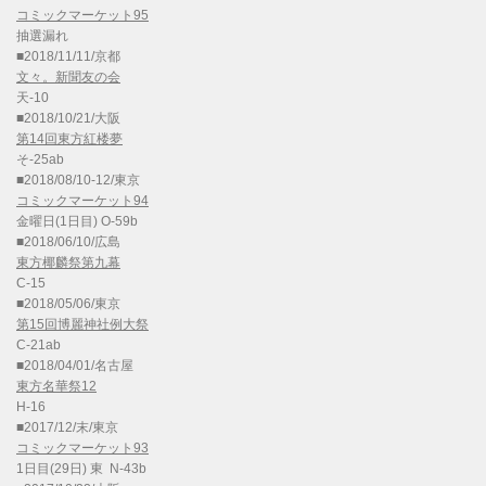
コミックマーケット95
抽選漏れ
■2018/11/11/京都
文々。新聞友の会
天-10
■2018/10/21/大阪
第14回東方紅楼夢
そ-25ab
■2018/08/10-12/東京
コミックマーケット94
金曜日(1日目) O-59b
■2018/06/10/広島
東方椰麟祭第九幕
C-15
■2018/05/06/東京
第15回博麗神社例大祭
C-21ab
■2018/04/01/名古屋
東方名華祭12
H-16
■2017/12/末/東京
コミックマーケット93
1日目(29日) 東 N-43b