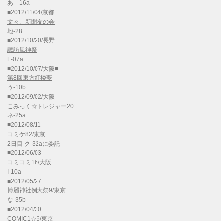
あ－16a
■2012/11/04/京都
文々。新聞友の会
地-28
■2012/10/20/長野
諏訪風神祭
F-07a
■2012/10/07/大阪■
第8回東方紅楼夢
う-10b
■2012/09/02/大阪
こみっく☆トレジャー20
ネ-25a
■2012/08/11
コミケ82/東京
2日目 ク-32aに委託
■2012/06/03
コミコミ16/大阪
I-10a
■2012/05/27
博麗神社例大祭9/東京
な-35b
■2012/04/30
COMIC1☆6/東京