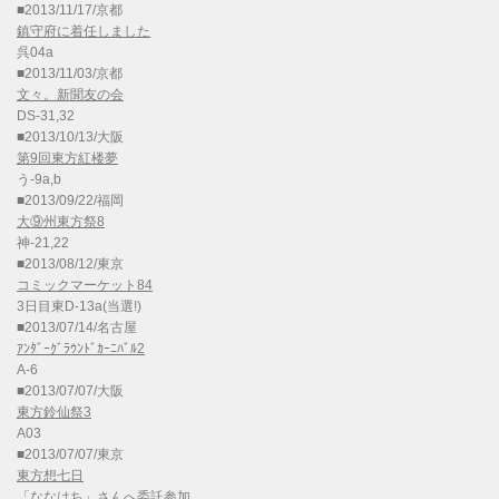
■2013/11/17/京都
鎮守府に着任しました
呉04a
■2013/11/03/京都
文々。新聞友の会
DS-31,32
■2013/10/13/大阪
第9回東方紅楼夢
う-9a,b
■2013/09/22/福岡
大⑨州東方祭8
神-21,22
■2013/08/12/東京
コミックマーケット84
3日目東D-13a(当選!)
■2013/07/14/名古屋
ｱﾝﾀﾞｰｸﾞﾗｳﾝﾄﾞｶｰﾆﾊﾞﾙ2
A-6
■2013/07/07/大阪
東方鈴仙祭3
A03
■2013/07/07/東京
東方想七日
「
ななはち
」さんへ委託参加