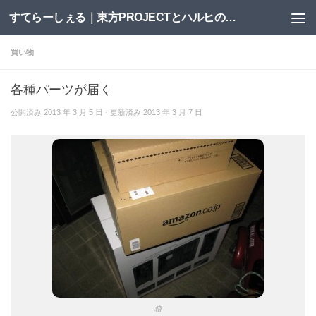
すてらーしぇる｜東方PROJECTとハルヒの二次創作サイト
コンテンツへスキップ
買い物
各種パーツが届く
公開済み
2013 年 3 月 5 日
· 更新済み
2013 年 3 月 7 日
箱