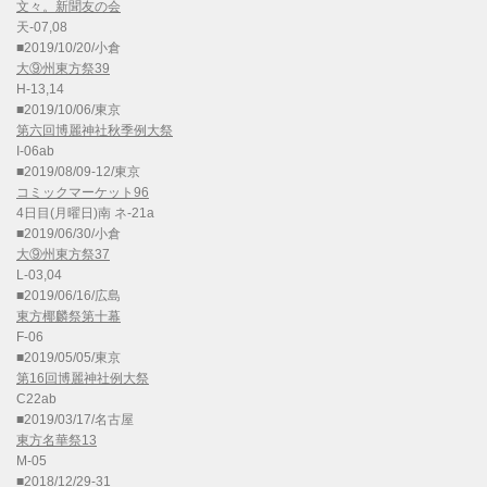
文々。新聞友の会
天-07,08
■2019/10/20/小倉
大⑨州東方祭39
H-13,14
■2019/10/06/東京
第六回博麗神社秋季例大祭
I-06ab
■2019/08/09-12/東京
コミックマーケット96
4日目(月曜日)南 ネ-21a
■2019/06/30/小倉
大⑨州東方祭37
L-03,04
■2019/06/16/広島
東方椰麟祭第十幕
F-06
■2019/05/05/東京
第16回博麗神社例大祭
C22ab
■2019/03/17/名古屋
東方名華祭13
M-05
■2018/12/29-31