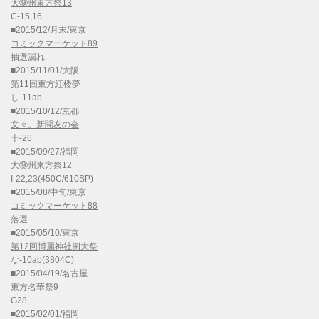
大⑨州東方祭13
C-15,16
■2015/12/月末/東京
コミックマーケット89
抽選漏れ
■2015/11/01/大阪
第11回東方紅楼夢
し-11ab
■2015/10/12/京都
文々。新聞友の会
十-26
■2015/09/27/福岡
大⑨州東方祭12
I-22,23(450C/610SP)
■2015/08/中旬/東京
コミックマーケット88
落選
■2015/05/10/東京
第12回博麗神社例大祭
な-10ab(3804C)
■2015/04/19/名古屋
東方名華祭9
G28
■2015/02/01/福岡