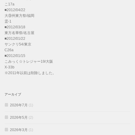
こ17a
■2012/04/22
大⑨州東方祭/福岡
霊-1
■2012/03/18
東方名華祭/名古屋
■2012/01/22
サンクリ54/東京
C26a
■2012/01/15
こみっく☆トレジャー19/大阪
X-33b
※2011年以前は削除しました。
アーカイブ
2026年7月
(1)
2026年5月
(2)
2026年3月
(1)