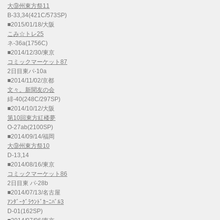
大⑨州東方祭11
B-33,34(421C/573SP)
■2015/01/18/大阪
こみ☆トレ25
ネ-36a(1756C)
■2014/12/30/東京
コミックマーケット87
2日目東パ-10a
■2014/11/02/京都
文々。新聞友の会
緋-40(248C/297SP)
■2014/10/12/大阪
第10回東方紅楼夢
O-27ab(2100SP)
■2014/09/14/福岡
大⑨州東方祭10
D-13,14
■2014/08/16/東京
コミックマーケット86
2日目東 パ-28b
■2014/07/13/名古屋
ｱﾝﾀﾞｰｸﾞﾗｳﾝﾄﾞｶｰﾆﾊﾞﾙ3
D-01(162SP)