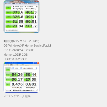
■旧使用パソコン(～2013/3)
OS:WindowsXP Home ServicePack3
CPU:Pentium4 3.2GHz
Memory:DDR 2GB
HDD:SATA 200GB
PCベンチマーク結果