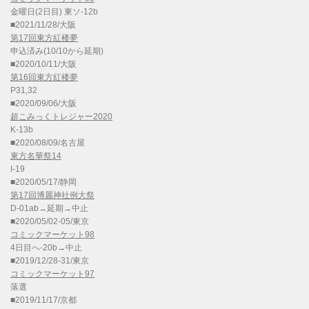
金曜日(2日目) 東ソ-12b
■2021/11/28/大阪
第17回東方紅楼夢
申込済み(10/10から延期)
■2020/10/11/大阪
第16回東方紅楼夢
P31,32
■2020/09/06/大阪
超こみっくトレジャー2020
K-13b
■2020/08/09/名古屋
東方名華祭14
I-19
■2020/05/17/静岡
第17回博麗神社例大祭
D-01ab→延期→中止
■2020/05/02-05/東京
コミックマーケット98
4日目へ-20b→中止
■2019/12/28-31/東京
コミックマーケット97
落選
■2019/11/17/京都