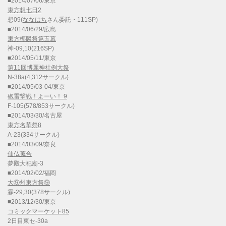
■2014/07/06/東京
東方想七日2
想09(
ななはち
さん委託・111SP)
■2014/06/29/広島
東方椰麟祭第五幕
神-09,10(216SP)
■2014/05/11/東京
第11回博麗神社例大祭
N-38a(4,312サークル)
■2014/05/03-04/東京
砲雷撃戦！よーい！ 9
F-105(578/853サークル)
■2014/03/30/名古屋
東方名華祭8
A-23(334サークル)
■2014/03/09/奈良
仙仏蒐合
夢殿大祀廟-3
■2014/02/02/福岡
大⑨州東方祭⑨
霖-29,30(378サークル)
■2013/12/30/東京
コミックマーケット85
2日目東セ-30a