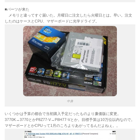
■パーツが来た
メモリと違ってすぐ届いた。月曜日に注文したら火曜日とは。早い。注文
したのはケースとCPU、マザーボードに光学ドライブ。
中身
いくつかは予算の都合で当初購入予定だったものより廉価版に変更。
3770K→3770とかP8Z77-V→P8H77-Vとか。目標予算は10万位以内なので。
マザーボードとかCPUって1月のころよりあがってるんだよねぇ。。