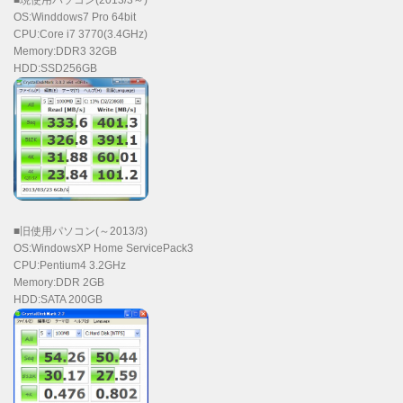
OS:Winddows7 Pro 64bit
CPU:Core i7 3770(3.4GHz)
Memory:DDR3 32GB
HDD:SSD256GB
■旧使用パソコン(～2013/3)
OS:WindowsXP Home ServicePack3
CPU:Pentium4 3.2GHz
Memory:DDR 2GB
HDD:SATA 200GB