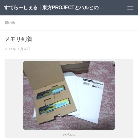
すてらーしぇる｜東方PROJECTとハルヒの二次創作サイト
コンテンツへスキップ
買い物
メモリ到着
2013 年 3 月 4 日
合計32G