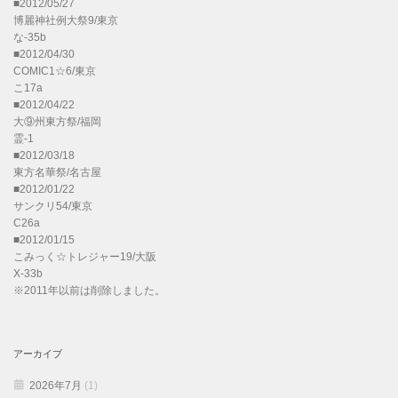
■2012/05/27
博麗神社例大祭9/東京
な-35b
■2012/04/30
COMIC1☆6/東京
こ17a
■2012/04/22
大⑨州東方祭/福岡
霊-1
■2012/03/18
東方名華祭/名古屋
■2012/01/22
サンクリ54/東京
C26a
■2012/01/15
こみっく☆トレジャー19/大阪
X-33b
※2011年以前は削除しました。
アーカイブ
2026年7月
(1)