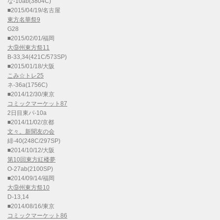
な-10ab(3804C)
■2015/04/19/名古屋
東方名華祭9
G28
■2015/02/01/福岡
大⑨州東方祭11
B-33,34(421C/573SP)
■2015/01/18/大阪
こみ☆トレ25
ネ-36a(1756C)
■2014/12/30/東京
コミックマーケット87
2日目東パ-10a
■2014/11/02/京都
文々。新聞友の会
緋-40(248C/297SP)
■2014/10/12/大阪
第10回東方紅楼夢
O-27ab(2100SP)
■2014/09/14/福岡
大⑨州東方祭10
D-13,14
■2014/08/16/東京
コミックマーケット86