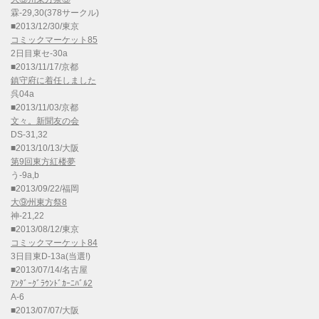
霖-29,30(378サークル)
■2013/12/30/東京
コミックマーケット85
2日目東セ-30a
■2013/11/17/京都
鎮守府に着任しました
呉04a
■2013/11/03/京都
文々。新聞友の会
DS-31,32
■2013/10/13/大阪
第9回東方紅楼夢
う-9a,b
■2013/09/22/福岡
大⑨州東方祭8
神-21,22
■2013/08/12/東京
コミックマーケット84
3日目東D-13a(当選!)
■2013/07/14/名古屋
ｱﾝﾀﾞｰｸﾞﾗｳﾝﾄﾞｶｰﾆﾊﾞﾙ2
A-6
■2013/07/07/大阪