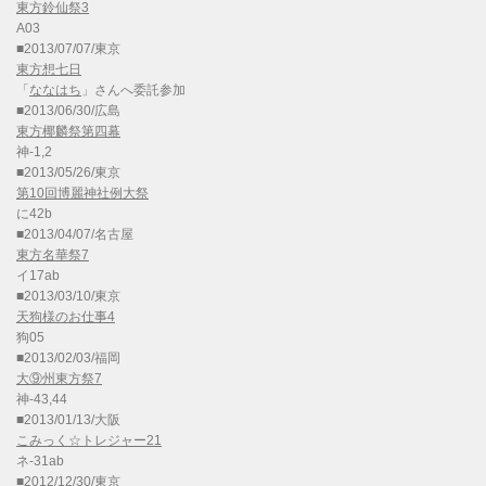
東方鈴仙祭3
A03
■2013/07/07/東京
東方想七日
「
ななはち
」さんへ委託参加
■2013/06/30/広島
東方椰麟祭第四幕
神-1,2
■2013/05/26/東京
第10回博麗神社例大祭
に42b
■2013/04/07/名古屋
東方名華祭7
イ17ab
■2013/03/10/東京
天狗様のお仕事4
狗05
■2013/02/03/福岡
大⑨州東方祭7
神-43,44
■2013/01/13/大阪
こみっく☆トレジャー21
ネ-31ab
■2012/12/30/東京