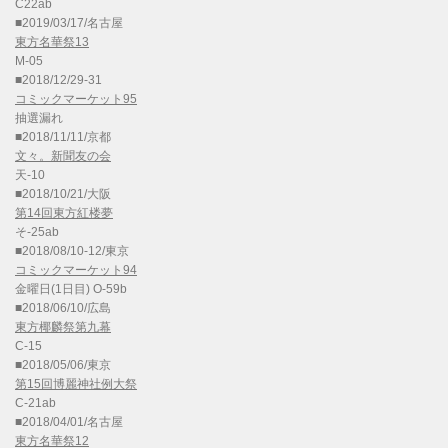
C22ab
■2019/03/17/名古屋
東方名華祭13
M-05
■2018/12/29-31
コミックマーケット95
抽選漏れ
■2018/11/11/京都
文々。新聞友の会
天-10
■2018/10/21/大阪
第14回東方紅楼夢
そ-25ab
■2018/08/10-12/東京
コミックマーケット94
金曜日(1日目) O-59b
■2018/06/10/広島
東方椰麟祭第九幕
C-15
■2018/05/06/東京
第15回博麗神社例大祭
C-21ab
■2018/04/01/名古屋
東方名華祭12