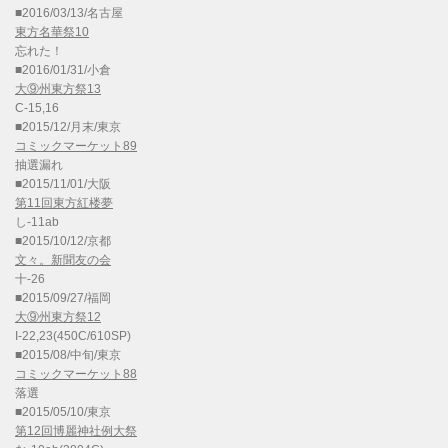
■2016/03/13/名古屋
東方名華祭10
忘れた！
■2016/01/31/小倉
大⑨州東方祭13
C-15,16
■2015/12/月末/東京
コミックマーケット89
抽選漏れ
■2015/11/01/大阪
第11回東方紅楼夢
し-11ab
■2015/10/12/京都
文々。新聞友の会
十-26
■2015/09/27/福岡
大⑨州東方祭12
I-22,23(450C/610SP)
■2015/08/中旬/東京
コミックマーケット88
落選
■2015/05/10/東京
第12回博麗神社例大祭