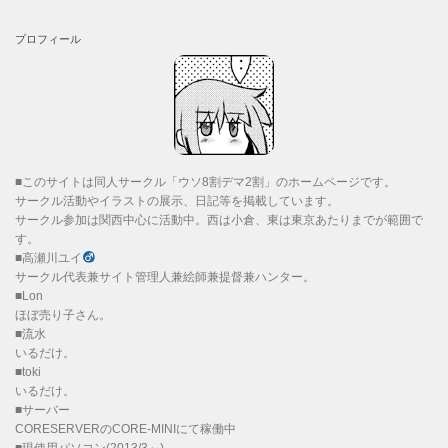
プロフィール
■このサイトは同人サークル「ウソ8割デマ2割」のホームページです。
サークル活動やイラストの展示、日記等を掲載しています。
サークル参加は関西中心に活動中。西は小倉、東は東京あたりまでが範囲で
す。
■高瀬川ユイ
サークル代表兼サイト管理人兼絵師兼提督兼ハンター。
■Lon
ほぼ売り子さん。
■流水
いるだけ。
■toki
いるだけ。
■サーバー
CORESERVERのCORE-MINIにて稼働中
■現使用パソコン(2013/3～)