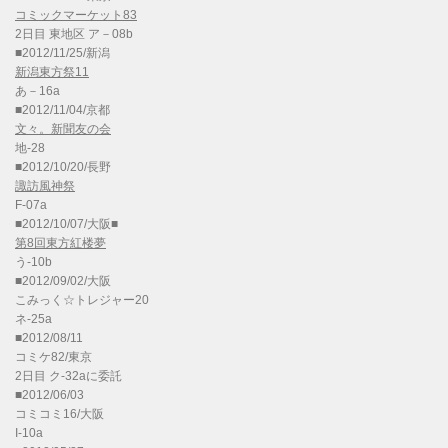
コミックマーケット83
2日目 東地区 ア－08b
■2012/11/25/新潟
新潟東方祭11
あ－16a
■2012/11/04/京都
文々。新聞友の会
地-28
■2012/10/20/長野
諏訪風神祭
F-07a
■2012/10/07/大阪■
第8回東方紅楼夢
う-10b
■2012/09/02/大阪
こみっく☆トレジャー20
ネ-25a
■2012/08/11
コミケ82/東京
2日目 ク-32aに委託
■2012/06/03
コミコミ16/大阪
I-10a