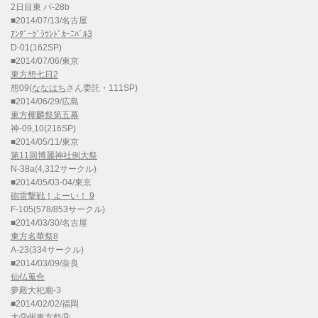
2日目東 パ-28b
■2014/07/13/名古屋
ｱﾝﾀﾞｰｸﾞﾗｳﾝﾄﾞｶｰﾆﾊﾞﾙ3
D-01(162SP)
■2014/07/06/東京
東方想七日2
想09(
ななはち
さん委託・111SP)
■2014/06/29/広島
東方椰麟祭第五幕
神-09,10(216SP)
■2014/05/11/東京
第11回博麗神社例大祭
N-38a(4,312サークル)
■2014/05/03-04/東京
砲雷撃戦！よーい！ 9
F-105(578/853サークル)
■2014/03/30/名古屋
東方名華祭8
A-23(334サークル)
■2014/03/09/奈良
仙仏蒐合
夢殿大祀廟-3
■2014/02/02/福岡
大⑨州東方祭⑨