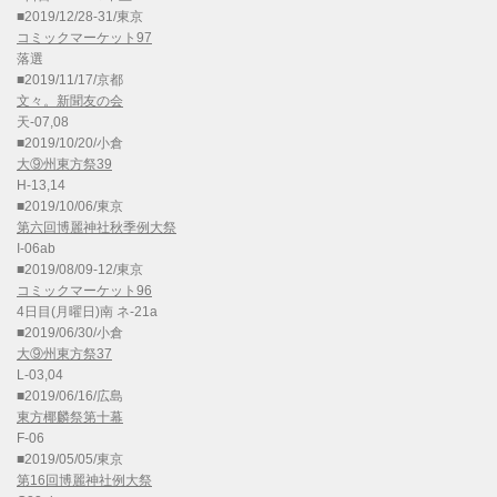
■2019/12/28-31/東京
コミックマーケット97
落選
■2019/11/17/京都
文々。新聞友の会
天-07,08
■2019/10/20/小倉
大⑨州東方祭39
H-13,14
■2019/10/06/東京
第六回博麗神社秋季例大祭
I-06ab
■2019/08/09-12/東京
コミックマーケット96
4日目(月曜日)南 ネ-21a
■2019/06/30/小倉
大⑨州東方祭37
L-03,04
■2019/06/16/広島
東方椰麟祭第十幕
F-06
■2019/05/05/東京
第16回博麗神社例大祭