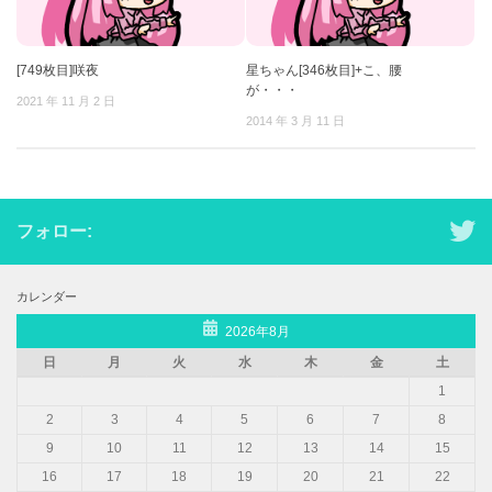
[749枚目]咲夜
星ちゃん[346枚目]+こ、腰
が・・・
2021 年 11 月 2 日
2014 年 3 月 11 日
フォロー:
カレンダー
2026年8月
日
月
火
水
木
金
土
1
2
3
4
5
6
7
8
9
10
11
12
13
14
15
16
17
18
19
20
21
22