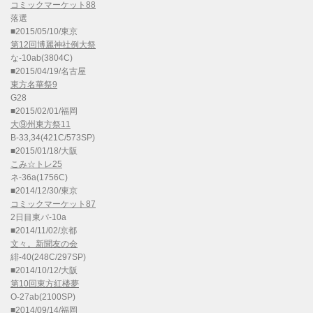
コミックマーケット88
落選
■2015/05/10/東京
第12回博麗神社例大祭
な-10ab(3804C)
■2015/04/19/名古屋
東方名華祭9
G28
■2015/02/01/福岡
大⑨州東方祭11
B-33,34(421C/573SP)
■2015/01/18/大阪
こみ☆トレ25
ネ-36a(1756C)
■2014/12/30/東京
コミックマーケット87
2日目東パ-10a
■2014/11/02/京都
文々。新聞友の会
緋-40(248C/297SP)
■2014/10/12/大阪
第10回東方紅楼夢
O-27ab(2100SP)
■2014/09/14/福岡