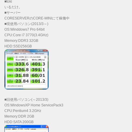
■toki
いるだけ。
■サーバー
CORESERVERのCORE-MINIにて稼働中
■現使用パソコン(2013/3～)
OS:Winddows7 Pro 64bit
CPU:Core i7 3770(3.4GHz)
Memory:DDR3 32GB
HDD:SSD256GB
■旧使用パソコン(～2013/3)
OS:WindowsXP Home ServicePack3
CPU:Pentium4 3.2GHz
Memory:DDR 2GB
HDD:SATA 200GB