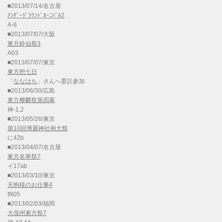
■2013/07/14/名古屋
ｱﾝﾀﾞｰｸﾞﾗｳﾝﾄﾞｶｰﾆﾊﾞﾙ2
A-6
■2013/07/07/大阪
東方鈴仙祭3
A03
■2013/07/07/東京
東方想七日
「
ななはち
」さんへ委託参加
■2013/06/30/広島
東方椰麟祭第四幕
神-1,2
■2013/05/26/東京
第10回博麗神社例大祭
に42b
■2013/04/07/名古屋
東方名華祭7
イ17ab
■2013/03/10/東京
天狗様のお仕事4
狗05
■2013/02/03/福岡
大⑨州東方祭7