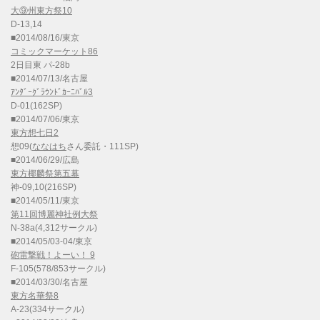
大⑨州東方祭10
D-13,14
■2014/08/16/東京
コミックマーケット86
2日目東 パ-28b
■2014/07/13/名古屋
ｱﾝﾀﾞｰｸﾞﾗｳﾝﾄﾞｶｰﾆﾊﾞﾙ3
D-01(162SP)
■2014/07/06/東京
東方想七日2
想09(
ななはち
さん委託・111SP)
■2014/06/29/広島
東方椰麟祭第五幕
神-09,10(216SP)
■2014/05/11/東京
第11回博麗神社例大祭
N-38a(4,312サークル)
■2014/05/03-04/東京
砲雷撃戦！よーい！ 9
F-105(578/853サークル)
■2014/03/30/名古屋
東方名華祭8
A-23(334サークル)