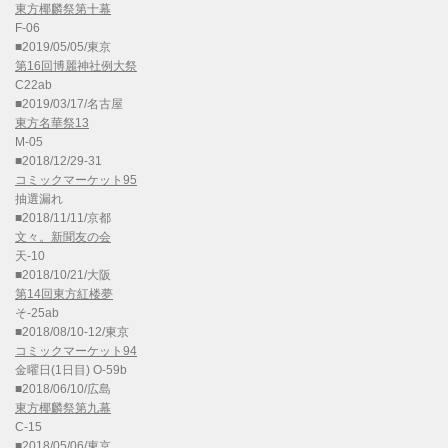
東方椰麟祭第十幕
F-06
■2019/05/05/東京
第16回博麗神社例大祭
C22ab
■2019/03/17/名古屋
東方名華祭13
M-05
■2018/12/29-31
コミックマーケット95
抽選漏れ
■2018/11/11/京都
文々。新聞友の会
天-10
■2018/10/21/大阪
第14回東方紅楼夢
そ-25ab
■2018/08/10-12/東京
コミックマーケット94
金曜日(1日目) O-59b
■2018/06/10/広島
東方椰麟祭第九幕
C-15
■2018/05/06/東京