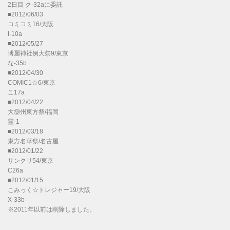
2日目 ク-32aに委託
■2012/06/03
コミコミ16/大阪
I-10a
■2012/05/27
博麗神社例大祭9/東京
な-35b
■2012/04/30
COMIC1☆6/東京
こ17a
■2012/04/22
大⑨州東方祭/福岡
霊-1
■2012/03/18
東方名華祭/名古屋
■2012/01/22
サンクリ54/東京
C26a
■2012/01/15
こみっく☆トレジャー19/大阪
X-33b
※2011年以前は削除しました。