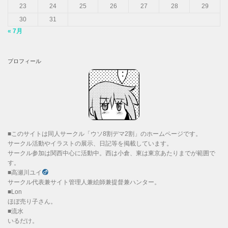
23
24
25
26
27
28
29
30
31
« 7月
プロフィール
■このサイトは同人サークル「ウソ8割デマ2割」のホームページです。
サークル活動やイラストの展示、日記等を掲載しています。
サークル参加は関西中心に活動中。西は小倉、東は東京あたりまでが範囲で
す。
■高瀬川ユイ
サークル代表兼サイト管理人兼絵師兼提督兼ハンター。
■Lon
ほぼ売り子さん。
■流水
いるだけ。