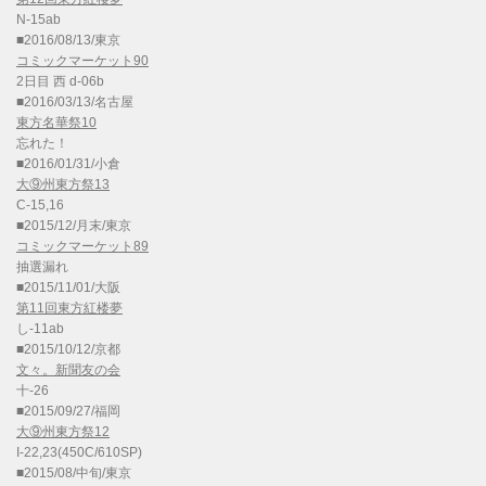
N-15ab
■2016/08/13/東京
コミックマーケット90
2日目 西 d-06b
■2016/03/13/名古屋
東方名華祭10
忘れた！
■2016/01/31/小倉
大⑨州東方祭13
C-15,16
■2015/12/月末/東京
コミックマーケット89
抽選漏れ
■2015/11/01/大阪
第11回東方紅楼夢
し-11ab
■2015/10/12/京都
文々。新聞友の会
十-26
■2015/09/27/福岡
大⑨州東方祭12
I-22,23(450C/610SP)
■2015/08/中旬/東京