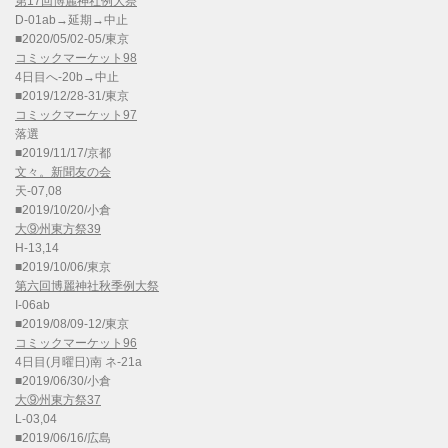
第17回博麗神社例大祭
D-01ab→延期→中止
■2020/05/02-05/東京
コミックマーケット98
4日目へ-20b→中止
■2019/12/28-31/東京
コミックマーケット97
落選
■2019/11/17/京都
文々。新聞友の会
天-07,08
■2019/10/20/小倉
大⑨州東方祭39
H-13,14
■2019/10/06/東京
第六回博麗神社秋季例大祭
I-06ab
■2019/08/09-12/東京
コミックマーケット96
4日目(月曜日)南 ネ-21a
■2019/06/30/小倉
大⑨州東方祭37
L-03,04
■2019/06/16/広島