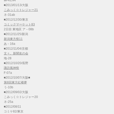
神-43,44
■2013/01/13/大阪
こみっく☆トレジャー21
ネ-31ab
■2012/12/30/東京
コミックマーケット83
2日目 東地区 ア－08b
■2012/11/25/新潟
新潟東方祭11
あ－16a
■2012/11/04/京都
文々。新聞友の会
地-28
■2012/10/20/長野
諏訪風神祭
F-07a
■2012/10/07/大阪■
第8回東方紅楼夢
う-10b
■2012/09/02/大阪
こみっく☆トレジャー20
ネ-25a
■2012/08/11
コミケ82/東京