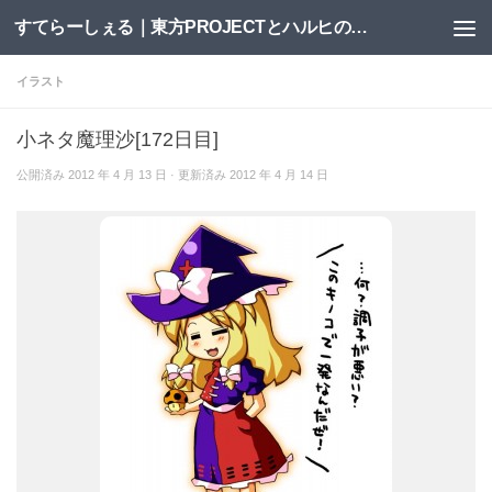
すてらーしぇる｜東方PROJECTとハルヒの二次創作サイト
コンテンツへスキップ
イラスト
小ネタ魔理沙[172日目]
公開済み
2012 年 4 月 13 日
· 更新済み
2012 年 4 月 14 日