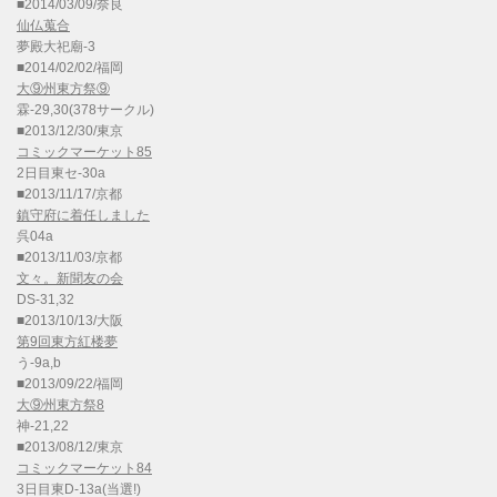
■2014/03/09/奈良
仙仏蒐合
夢殿大祀廟-3
■2014/02/02/福岡
大⑨州東方祭⑨
霖-29,30(378サークル)
■2013/12/30/東京
コミックマーケット85
2日目東セ-30a
■2013/11/17/京都
鎮守府に着任しました
呉04a
■2013/11/03/京都
文々。新聞友の会
DS-31,32
■2013/10/13/大阪
第9回東方紅楼夢
う-9a,b
■2013/09/22/福岡
大⑨州東方祭8
神-21,22
■2013/08/12/東京
コミックマーケット84
3日目東D-13a(当選!)