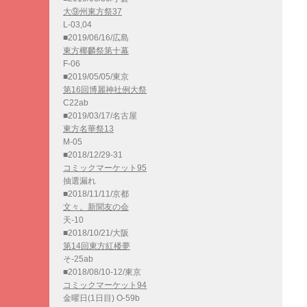
大⑨州東方祭37
L-03,04
■2019/06/16/広島
東方椰麟祭第十幕
F-06
■2019/05/05/東京
第16回博麗神社例大祭
C22ab
■2019/03/17/名古屋
東方名華祭13
M-05
■2018/12/29-31
コミックマーケット95
抽選漏れ
■2018/11/11/京都
文々。新聞友の会
天-10
■2018/10/21/大阪
第14回東方紅楼夢
そ-25ab
■2018/08/10-12/東京
コミックマーケット94
金曜日(1日目) O-59b