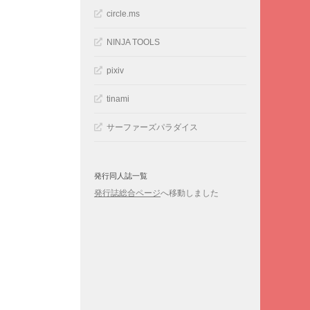
circle.ms
NINJA TOOLS
pixiv
tinami
サーファーズパラダイス
発行同人誌一覧
発行誌総合ページ
へ移動しました