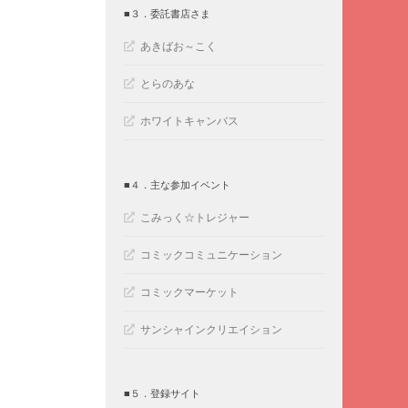
■３．委託書店さま
あきばお～こく
とらのあな
ホワイトキャンバス
■４．主な参加イベント
こみっく☆トレジャー
コミックコミュニケーション
コミックマーケット
サンシャインクリエイション
■５．登録サイト