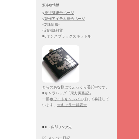
頒布物情報
○
発行誌総合ページ
○
製作アイテム総合ページ
-委託情報-
○幻想郷雑貨
■6オンスブラックスキットル
とらのあな
様にてふっくら委託中です。
■キャラバッグ「東方蒐鞄記」
一部
ホワイトキャンバス
様にて委託して
います。
☆キャラ一覧表☆
■０．内部リンク先
メンバー日記