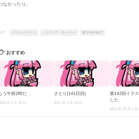
わなかったり。
タグ:
イラストマラソン
ミスティア・ローレライ
東方PROJECT
おすすめ
もう午前2時だ…
さとり[141日目]
第142回イラ
した
010 年 2 月 10 日
2012 年 3 月 13 日
2022 年 10 月 1 日