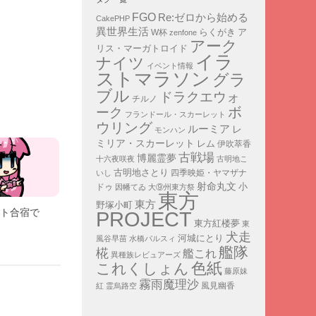
FGO
Re:ゼロから始める
CakePHP
異世界生活
ア
らくがき
W杯
zenfone
アーク
リス・マーガトロイド
イラ
ナイツ
イベント情報
ストマラソン
グラ
ブル
ドラクエウォ
チルノ
ボ
ーク
フランドール・スカーレット
ウリング
ルーミア
レ
モンハン
ミリア・スカーレット
レム
伊吹萃香
古戦場
博麗霊夢
十六夜咲夜
古明地こ
古明地さとり
四季映姫・ヤマザナ
いし
射命丸文
小
ドゥ
因幡てゐ
大⑨州東方祭
東方
東方
野塚小町
スト合宿で
PROJECT
東方紅楼夢
東
犬走
河城にとり
風谷早苗
水橋パルスィ
艦隊
椛
艦これ
異種族レビュアーズ
色紙
これくしょん
藤原妹
霧雨魔理沙
紅
霊烏路空
風見幽香