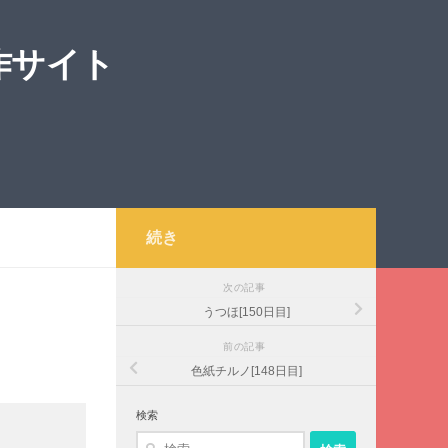
作サイト
続き
次の記事
うつほ[150日目]
前の記事
色紙チルノ[148日目]
検索
検