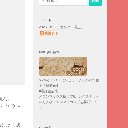
索:
フィード
202510/08 カウンター廃止。
通販･委託情報
pixivのBOOTHにて当サークルの頒布物
を絶賛頒布中！
■委託書店様
メロンブックス
様にて6オンススキット
見ない
ルおよびステンマグカップを委託中で
はヤだなぁ。
す！
思ったり思
タグ一覧