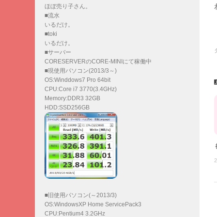
ほぼ売り子さん。
■流水
いるだけ。
■toki
いるだけ。
■サーバー
CORESERVERのCORE-MINIにて稼働中
■現使用パソコン(2013/3～)
OS:Winddows7 Pro 64bit
CPU:Core i7 3770(3.4GHz)
Memory:DDR3 32GB
HDD:SSD256GB
2
■旧使用パソコン(～2013/3)
OS:WindowsXP Home ServicePack3
CPU:Pentium4 3.2GHz