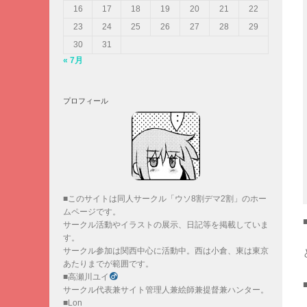
16
17
18
19
20
21
22
23
24
25
26
27
28
29
30
31
« 7月
プロフィール
■このサイトは同人サークル「ウソ8割デマ2割」のホー
ムページです。
サークル活動やイラストの展示、日記等を掲載していま
す。
サークル参加は関西中心に活動中。西は小倉、東は東京
あたりまでが範囲です。
■高瀬川ユイ
サークル代表兼サイト管理人兼絵師兼提督兼ハンター。
■Lon