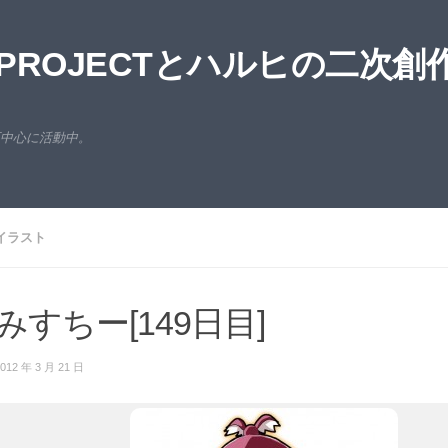
ROJECTとハルヒの二次創
西中心に活動中。
イラスト
みすちー[149日目]
012 年 3 月 21 日