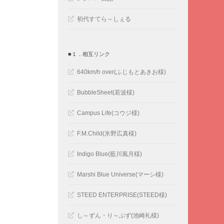
初代すてら～しぇる
■１．相互リンク
640km/h over(ふじもとあきお様)
BubbleSheet(若波様)
Campus Life(コウジ様)
F.M.Child(氷野広真様)
Indigo Blue(藍川風月様)
Marshi Blue Universe(マーシ様)
STEED ENTERPRISE(STEED様)
し～ずん・り～ぶず(池崎礼様)