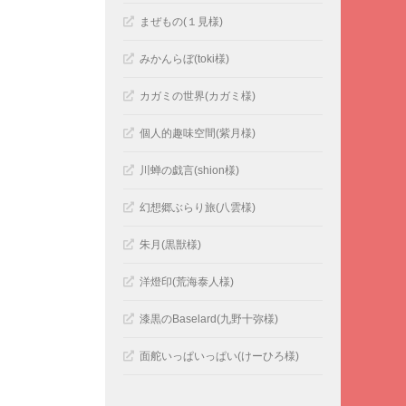
まぜもの(１見様)
みかんらぼ(toki様)
カガミの世界(カガミ様)
個人的趣味空間(紫月様)
川蝉の戯言(shion様)
幻想郷ぶらり旅(八雲様)
朱月(黒獣様)
洋燈印(荒海泰人様)
漆黒のBaselard(九野十弥様)
面舵いっぱいっぱい(けーひろ様)