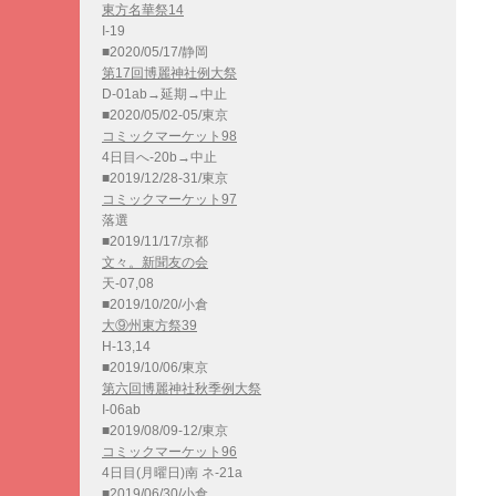
東方名華祭14
I-19
■2020/05/17/静岡
第17回博麗神社例大祭
D-01ab→延期→中止
■2020/05/02-05/東京
コミックマーケット98
4日目へ-20b→中止
■2019/12/28-31/東京
コミックマーケット97
落選
■2019/11/17/京都
文々。新聞友の会
天-07,08
■2019/10/20/小倉
大⑨州東方祭39
H-13,14
■2019/10/06/東京
第六回博麗神社秋季例大祭
I-06ab
■2019/08/09-12/東京
コミックマーケット96
4日目(月曜日)南 ネ-21a
■2019/06/30/小倉