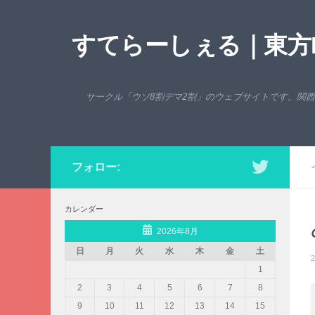
コンテンツへスキップ
すてらーしぇる｜東方P
サークル「ウソ8割デマ2割」のウェブサイトです。関
フォロー:
カレンダー
2026年8月
日
月
火
水
木
金
土
2
1
2
3
4
5
6
7
8
9
10
11
12
13
14
15