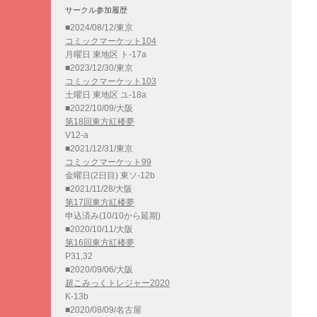
サークル参加履歴
■2024/08/12/東京
コミックマーケット104
月曜日 東地区 ト-17a
■2023/12/30/東京
コミックマーケット103
土曜日 東地区 ユ-18a
■2022/10/09/大阪
第18回東方紅楼夢
V12-a
■2021/12/31/東京
コミックマーケット99
金曜日(2日目) 東ソ-12b
■2021/11/28/大阪
第17回東方紅楼夢
申込済み(10/10から延期)
■2020/10/11/大阪
第16回東方紅楼夢
P31,32
■2020/09/06/大阪
超こみっくトレジャー2020
K-13b
■2020/08/09/名古屋