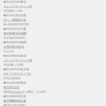
■2014/12/30/東京
コミックマーケット87
2日目東パ-10a
■2014/11/02/京都
文々。新聞友の会
緋-40(248C/297SP)
■2014/10/12/大阪
第10回東方紅楼夢
O-27ab(2100SP)
■2014/09/14/福岡
大⑨州東方祭10
D-13,14
■2014/08/16/東京
コミックマーケット86
2日目東 パ-28b
■2014/07/13/名古屋
ｱﾝﾀﾞｰｸﾞﾗｳﾝﾄﾞｶｰﾆﾊﾞﾙ3
D-01(162SP)
■2014/07/06/東京
東方想七日2
想09(
ななはち
さん委託・111SP)
■2014/06/29/広島
東方椰麟祭第五幕
神-09,10(216SP)