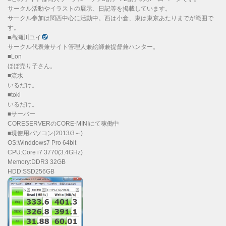
サークル活動やイラストの展示、日記等を掲載しています。
サークル参加は関西中心に活動中。西は小倉、東は東京あたりまでが範囲で
す。
■高瀬川ユイ
サークル代表兼サイト管理人兼絵師兼提督兼ハンター。
■Lon
ほぼ売り子さん。
■流水
いるだけ。
■toki
いるだけ。
■サーバー
CORESERVERのCORE-MINIにて稼働中
■現使用パソコン(2013/3～)
OS:Winddows7 Pro 64bit
CPU:Core i7 3770(3.4GHz)
Memory:DDR3 32GB
HDD:SSD256GB