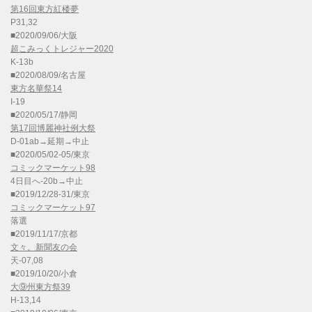
第16回東方紅楼夢
P31,32
■2020/09/06/大阪
超こみっくトレジャー2020
K-13b
■2020/08/09/名古屋
東方名華祭14
I-19
■2020/05/17/静岡
第17回博麗神社例大祭
D-01ab→延期→中止
■2020/05/02-05/東京
コミックマーケット98
4日目へ-20b→中止
■2019/12/28-31/東京
コミックマーケット97
落選
■2019/11/17/京都
文々。新聞友の会
天-07,08
■2019/10/20/小倉
大⑨州東方祭39
H-13,14