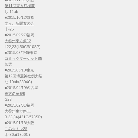
■2015/11/01/大阪
第11回東方紅楼夢
し-11ab
■2015/10/12/京都
文々。新聞友の会
十-26
■2015/09/27/福岡
大⑨州東方祭12
I-22,23(450C/610SP)
■2015/08/中旬/東京
コミックマーケット88
落選
■2015/05/10/東京
第12回博麗神社例大祭
な-10ab(3804C)
■2015/04/19/名古屋
東方名華祭9
G28
■2015/02/01/福岡
大⑨州東方祭11
B-33,34(421C/573SP)
■2015/01/18/大阪
こみ☆トレ25
ネ-36a(1756C)