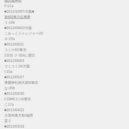
諏訪風神祭
F-07a
■2012/10/07/大阪■
第8回東方紅楼夢
う-10b
■2012/09/02/大阪
こみっく☆トレジャー20
ネ-25a
■2012/08/11
コミケ82/東京
2日目 ク-32aに委託
■2012/06/03
コミコミ16/大阪
I-10a
■2012/05/27
博麗神社例大祭9/東京
な-35b
■2012/04/30
COMIC1☆6/東京
こ17a
■2012/04/22
大⑨州東方祭/福岡
霊-1
■2012/03/18