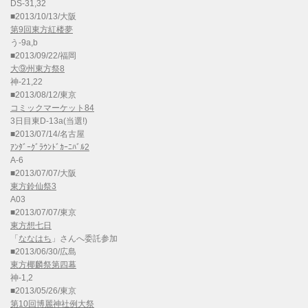
DS-31,32
■2013/10/13/大阪
第9回東方紅楼夢
う-9a,b
■2013/09/22/福岡
大⑨州東方祭8
神-21,22
■2013/08/12/東京
コミックマーケット84
3日目東D-13a(当選!)
■2013/07/14/名古屋
ｱﾝﾀﾞｰｸﾞﾗｳﾝﾄﾞｶｰﾆﾊﾞﾙ2
A-6
■2013/07/07/大阪
東方鈴仙祭3
A03
■2013/07/07/東京
東方想七日
「
ななはち
」さんへ委託参加
■2013/06/30/広島
東方椰麟祭第四幕
神-1,2
■2013/05/26/東京
第10回博麗神社例大祭