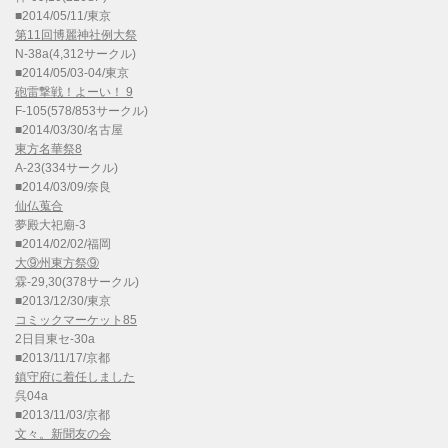
■2014/05/11/東京
第11回博麗神社例大祭
N-38a(4,312サークル)
■2014/05/03-04/東京
砲雷撃戦！よーい！ 9
F-105(578/853サークル)
■2014/03/30/名古屋
東方名華祭8
A-23(334サークル)
■2014/03/09/奈良
仙仏蒐合
夢殿大祀廟-3
■2014/02/02/福岡
大⑨州東方祭⑨
霖-29,30(378サークル)
■2013/12/30/東京
コミックマーケット85
2日目東セ-30a
■2013/11/17/京都
鎮守府に着任しました
呉04a
■2013/11/03/京都
文々。新聞友の会