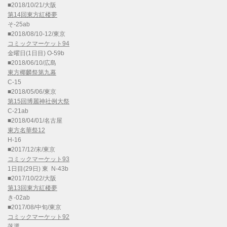
■2018/10/21/大阪
第14回東方紅楼夢
そ-25ab
■2018/08/10-12/東京
コミックマーケット94
金曜日(1日目) O-59b
■2018/06/10/広島
東方椰麟祭第九幕
C-15
■2018/05/06/東京
第15回博麗神社例大祭
C-21ab
■2018/04/01/名古屋
東方名華祭12
H-16
■2017/12/末/東京
コミックマーケット93
1日目(29日) 東 N-43b
■2017/10/22/大阪
第13回東方紅楼夢
き-02ab
■2017/08/中旬/東京
コミックマーケット92
落選