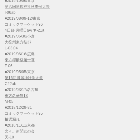
■2019/10/06/東京
第六回博麗神社秋季例大祭
I-06ab
■2019/08/09-12/東京
コミックマーケット96
4日目(月曜日)南 ネ-21a
■2019/06/30/小倉
大⑨州東方祭37
L-03,04
■2019/06/16/広島
東方椰麟祭第十幕
F-06
■2019/05/05/東京
第16回博麗神社例大祭
C22ab
■2019/03/17/名古屋
東方名華祭13
M-05
■2018/12/29-31
コミックマーケット95
抽選漏れ
■2018/11/11/京都
文々。新聞友の会
天-10