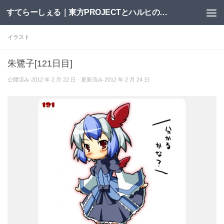
すてらーしぇる｜東方PROJECTとハルヒの二次創作サイト
コンテンツへスキップ
イラスト
朱鷺子[121日目]
公開済み
2012 年 2 月 22 日
· 更新済み
2012 年 2 月 24 日