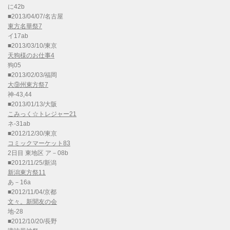
に42b
■2013/04/07/名古屋
東方名華祭7
イ17ab
■2013/03/10/東京
天狗様のお仕事4
狗05
■2013/02/03/福岡
大⑨州東方祭7
神-43,44
■2013/01/13/大阪
こみっく☆トレジャー21
ネ-31ab
■2012/12/30/東京
コミックマーケット83
2日目 東地区 ア－08b
■2012/11/25/新潟
新潟東方祭11
あ－16a
■2012/11/04/京都
文々。新聞友の会
地-28
■2012/10/20/長野