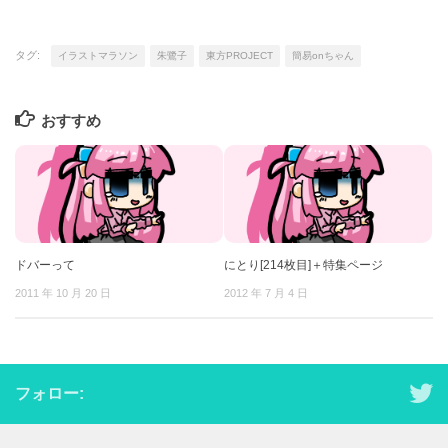
タグ:
イラストマラソン
朱鷺子
東方PROJECT
簡易onちゃん
おすすめ
ドバーって
にとり[214枚目]＋特集ページ
2011 年 10 月 20 日
2012 年 7 月 4 日
フォロー: