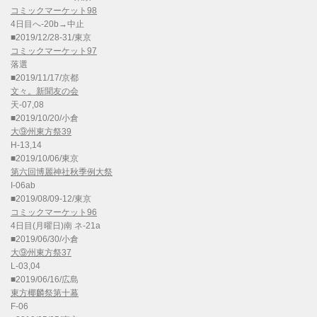
コミックマーケット98
4日目へ-20b→中止
■2019/12/28-31/東京
コミックマーケット97
落選
■2019/11/17/京都
文々。新聞友の会
天-07,08
■2019/10/20/小倉
大⑨州東方祭39
H-13,14
■2019/10/06/東京
第六回博麗神社秋季例大祭
I-06ab
■2019/08/09-12/東京
コミックマーケット96
4日目(月曜日)南 ネ-21a
■2019/06/30/小倉
大⑨州東方祭37
L-03,04
■2019/06/16/広島
東方椰麟祭第十幕
F-06