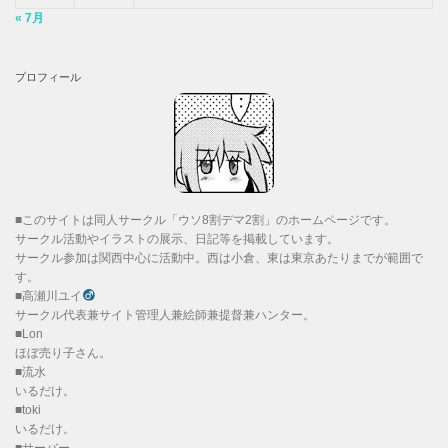
« 7月
プロフィール
■このサイトは同人サークル「ウソ8割デマ2割」のホームページです。
サークル活動やイラストの展示、日記等を掲載しています。
サークル参加は関西中心に活動中。西は小倉、東は東京あたりまでが範囲で
す。
■高瀬川ユイ
サークル代表兼サイト管理人兼絵師兼提督兼ハンター。
■Lon
ほぼ売り子さん。
■流水
いるだけ。
■toki
いるだけ。
■サーバー