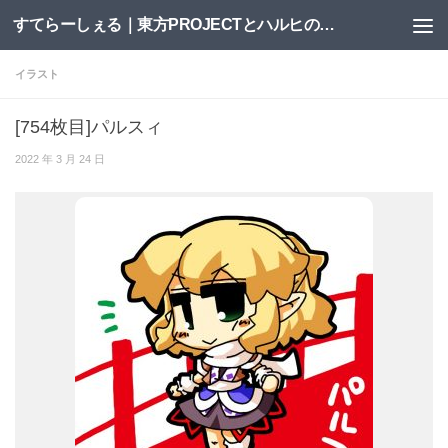
すてらーしぇる｜東方PROJECTとハルヒの二次創作サイト
コンテンツへスキップ
イラスト
[754枚目]パルスィ
2022 年 3 月 24 日