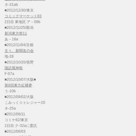
ネ-31ab
■2012/12/30/東京
コミックマーケット83
2日目 東地区 ア－08b
■2012/11/25/新潟
新潟東方祭11
あ－16a
■2012/11/04/京都
文々。新聞友の会
地-28
■2012/10/20/長野
諏訪風神祭
F-07a
■2012/10/07/大阪■
第8回東方紅楼夢
う-10b
■2012/09/02/大阪
こみっく☆トレジャー20
ネ-25a
■2012/08/11
コミケ82/東京
2日目 ク-32aに委託
■2012/06/03