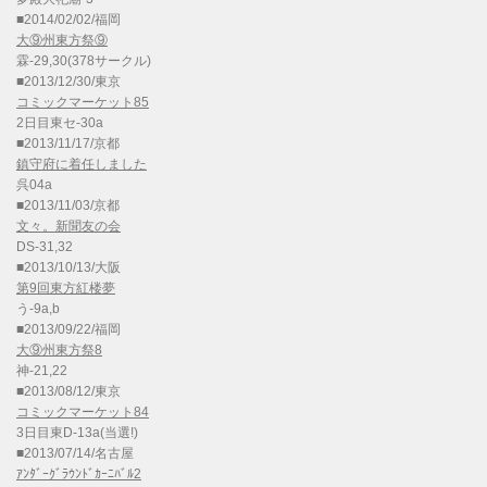
■2014/02/02/福岡
大⑨州東方祭⑨
霖-29,30(378サークル)
■2013/12/30/東京
コミックマーケット85
2日目東セ-30a
■2013/11/17/京都
鎮守府に着任しました
呉04a
■2013/11/03/京都
文々。新聞友の会
DS-31,32
■2013/10/13/大阪
第9回東方紅楼夢
う-9a,b
■2013/09/22/福岡
大⑨州東方祭8
神-21,22
■2013/08/12/東京
コミックマーケット84
3日目東D-13a(当選!)
■2013/07/14/名古屋
ｱﾝﾀﾞｰｸﾞﾗｳﾝﾄﾞｶｰﾆﾊﾞﾙ2