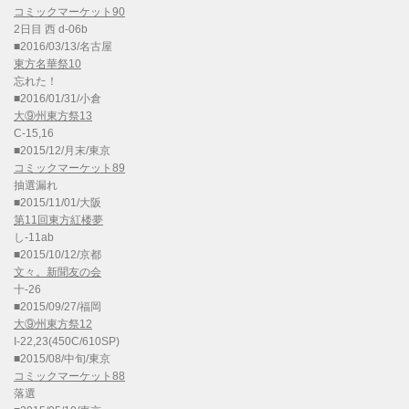
コミックマーケット90
2日目 西 d-06b
■2016/03/13/名古屋
東方名華祭10
忘れた！
■2016/01/31/小倉
大⑨州東方祭13
C-15,16
■2015/12/月末/東京
コミックマーケット89
抽選漏れ
■2015/11/01/大阪
第11回東方紅楼夢
し-11ab
■2015/10/12/京都
文々。新聞友の会
十-26
■2015/09/27/福岡
大⑨州東方祭12
I-22,23(450C/610SP)
■2015/08/中旬/東京
コミックマーケット88
落選