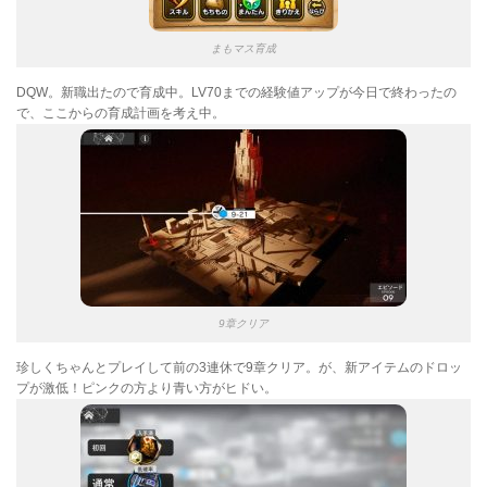
まもマス育成
DQW。新職出たので育成中。LV70までの経験値アップが今日で終わったの
で、ここからの育成計画を考え中。
9章クリア
珍しくちゃんとプレイして前の3連休で9章クリア。が、新アイテムのドロッ
プが激低！ピンクの方より青い方がヒドい。