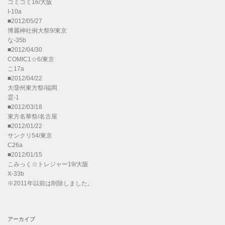
コミコミ16/大阪
I-10a
■2012/05/27
博麗神社例大祭9/東京
な-35b
■2012/04/30
COMIC1☆6/東京
こ17a
■2012/04/22
大⑨州東方祭/福岡
霊-1
■2012/03/18
東方名華祭/名古屋
■2012/01/22
サンクリ54/東京
C26a
■2012/01/15
こみっく☆トレジャー19/大阪
X-33b
※2011年以前は削除しました。
アーカイブ