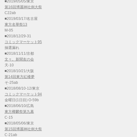
■2019/05/05/東京
第16回博麗神社例大祭
C22ab
■2019/03/17/名古屋
東方名華祭13
M-05
■2018/12/29-31
コミックマーケット95
抽選漏れ
■2018/11/11/京都
文々。新聞友の会
天-10
■2018/10/21/大阪
第14回東方紅楼夢
そ-25ab
■2018/08/10-12/東京
コミックマーケット94
金曜日(1日目) O-59b
■2018/06/10/広島
東方椰麟祭第九幕
C-15
■2018/05/06/東京
第15回博麗神社例大祭
C-21ab