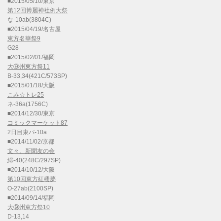
■2015/05/10/東京
第12回博麗神社例大祭
な-10ab(3804C)
■2015/04/19/名古屋
東方名華祭9
G28
■2015/02/01/福岡
大⑨州東方祭11
B-33,34(421C/573SP)
■2015/01/18/大阪
こみ☆トレ25
ネ-36a(1756C)
■2014/12/30/東京
コミックマーケット87
2日目東パ-10a
■2014/11/02/京都
文々。新聞友の会
緋-40(248C/297SP)
■2014/10/12/大阪
第10回東方紅楼夢
O-27ab(2100SP)
■2014/09/14/福岡
大⑨州東方祭10
D-13,14