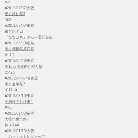
A-6
■2013/07/07/大阪
東方鈴仙祭3
A03
■2013/07/07/東京
東方想七日
「
ななはち
」さんへ委託参加
■2013/06/30/広島
東方椰麟祭第四幕
神-1,2
■2013/05/26/東京
第10回博麗神社例大祭
に42b
■2013/04/07/名古屋
東方名華祭7
イ17ab
■2013/03/10/東京
天狗様のお仕事4
狗05
■2013/02/03/福岡
大⑨州東方祭7
神-43,44
■2013/01/13/大阪
こみっく☆トレジャー21