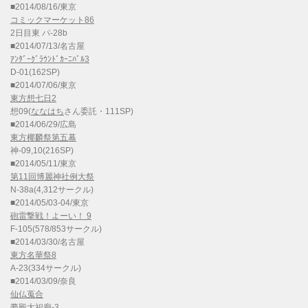
■2014/08/16/東京
コミックマーケット86
2日目東 パ-28b
■2014/07/13/名古屋
ｱﾝﾀﾞｰｸﾞﾗｳﾝﾄﾞｶｰﾆﾊﾞﾙ3
D-01(162SP)
■2014/07/06/東京
東方想七日2
想09(
ななはち
さん委託・111SP)
■2014/06/29/広島
東方椰麟祭第五幕
神-09,10(216SP)
■2014/05/11/東京
第11回博麗神社例大祭
N-38a(4,312サークル)
■2014/05/03-04/東京
砲雷撃戦！よーい！ 9
F-105(578/853サークル)
■2014/03/30/名古屋
東方名華祭8
A-23(334サークル)
■2014/03/09/奈良
仙仏蒐合
夢殿大祀廟-3