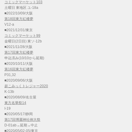
コミックマーケット103
土曜日 東地区 ユ-18a
■2022/10/09/大阪
第18回東方紅楼夢
V12-a
■2021/12/31/東京
コミックマーケット99
金曜日(2日目) 東ソ-12b
■2021/11/28/大阪
第17回東方紅楼夢
申込済み(10/10から延期)
■2020/10/11/大阪
第16回東方紅楼夢
P31,32
■2020/09/06/大阪
超こみっくトレジャー2020
K-13b
■2020/08/09/名古屋
東方名華祭14
I-19
■2020/05/17/静岡
第17回博麗神社例大祭
D-01ab→延期→中止
■2020/05/02-05/東京