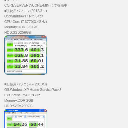
CORESERVERのCORE-MINIにて稼働中
■現使用パソコン(2013/3～)
OS:Winddows7 Pro 64bit
CPU:Core i7 3770(3.4GHz)
Memory:DDR3 32GB
HDD:SSD256GB
■旧使用パソコン(～2013/3)
OS:WindowsXP Home ServicePack3
CPU:Pentium4 3.2GHz
Memory:DDR 2GB
HDD:SATA 200GB