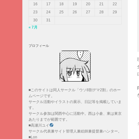
16
17
18
19
20
21
22
23
24
25
26
27
28
29
30
31
« 7月
プロフィール
■このサイトは同人サークル「ウソ8割デマ2割」のホー
ムページです。
サークル活動やイラストの展示、日記等を掲載していま
す。
サークル参加は関西中心に活動中。西は小倉、東は東京
あたりまでが範囲です。
■高瀬川ユイ
サークル代表兼サイト管理人兼絵師兼提督兼ハンター。
■Lon