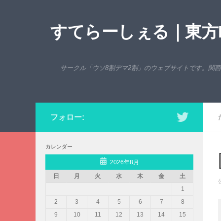
コンテンツへスキップ
すてらーしぇる｜東方P
サークル「ウソ8割デマ2割」のウェブサイトです。関
フォロー:
カレンダー
2026年8月
日
月
火
水
木
金
土
1
2
3
4
5
6
7
8
9
10
11
12
13
14
15