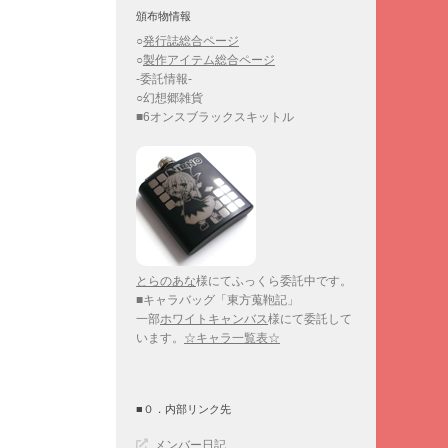
頒布物情報
○
発行誌総合ページ
○
製作アイテム総合ページ
-委託情報-
○幻想郷雑貨
■6オンスブラックスキットル
とらのあな
様にてふっくら委託中です。
■キャラバッグ「東方蒐鞄記」
一部
ホワイトキャンバス
様にて委託して
います。
☆キャラ一覧表☆
■０．内部リンク先
メンバー日記