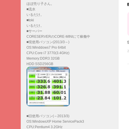
ほぼ売り子さん。
■流水
いるだけ。
■toki
いるだけ。
■サーバー
CORESERVERのCORE-MINIにて稼働中
■現使用パソコン(2013/3～)
OS:Winddows7 Pro 64bit
2
CPU:Core i7 3770(3.4GHz)
Memory:DDR3 32GB
HDD:SSD256GB
■旧使用パソコン(～2013/3)
OS:WindowsXP Home ServicePack3
CPU:Pentium4 3.2GHz