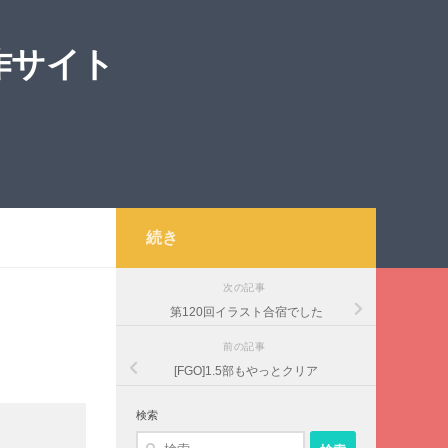
作サイト
続き
次の記事
第120回イラスト合宿でした
前の記事
[FGO]1.5部もやっとクリア
検索
検