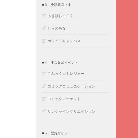
■３．委託書店さま
あきばお～こく
とらのあな
ホワイトキャンバス
■４．主な参加イベント
こみっく☆トレジャー
コミックコミュニケーション
コミックマーケット
サンシャインクリエイション
■５．登録サイト