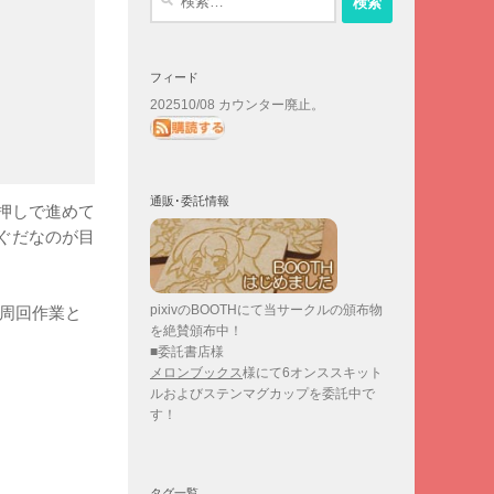
索:
フィード
202510/08 カウンター廃止。
通販･委託情報
押しで進めて
ぐだなのが目
pixivのBOOTHにて当サークルの頒布物
々周回作業と
を絶賛頒布中！
■委託書店様
メロンブックス
様にて6オンススキット
ルおよびステンマグカップを委託中で
す！
タグ一覧