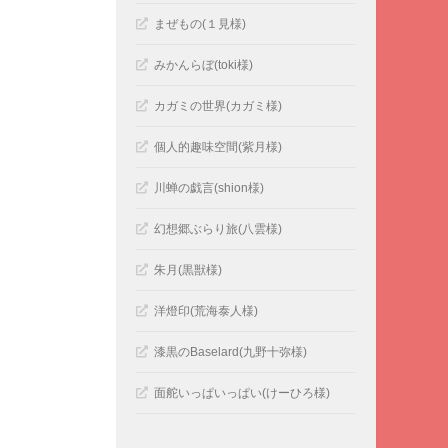
まぜもの(１見様)
みかんらぼ(toki様)
カガミの世界(カガミ様)
個人的趣味空間(紫月様)
川蝉の戯言(shion様)
幻想郷ぶらり旅(八雲様)
朱月(黒獣様)
洋燈印(荒海泰人様)
漆黒のBaselard(九野十弥様)
面舵いっぱいっぱい(けーひろ様)