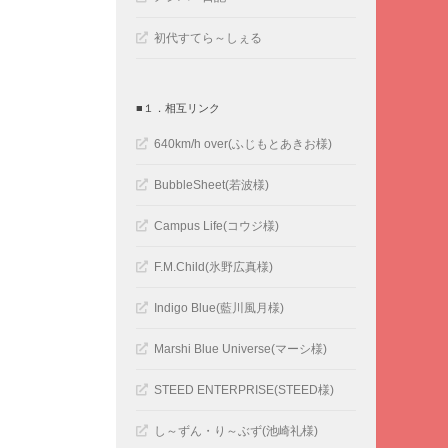
初代すてら～しぇる
■１．相互リンク
640km/h over(ふじもとあきお様)
BubbleSheet(若波様)
Campus Life(コウジ様)
F.M.Child(氷野広真様)
Indigo Blue(藍川風月様)
Marshi Blue Universe(マーシ様)
STEED ENTERPRISE(STEED様)
し～ずん・り～ぶず(池崎礼様)