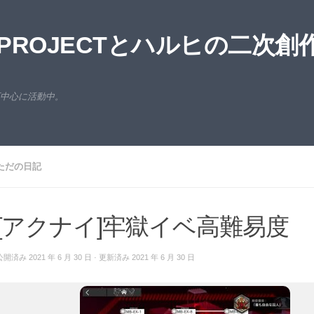
ROJECTとハルヒの二次創
西中心に活動中。
ただの日記
[アクナイ]牢獄イベ高難易度
公開済み
2021 年 6 月 30 日
· 更新済み
2021 年 6 月 30 日