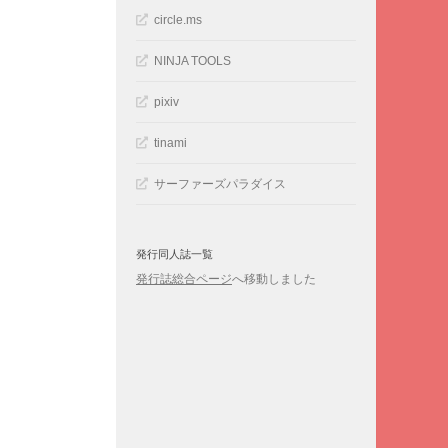
circle.ms
NINJA TOOLS
pixiv
tinami
サーファーズパラダイス
発行同人誌一覧
発行誌総合ページ
へ移動しました