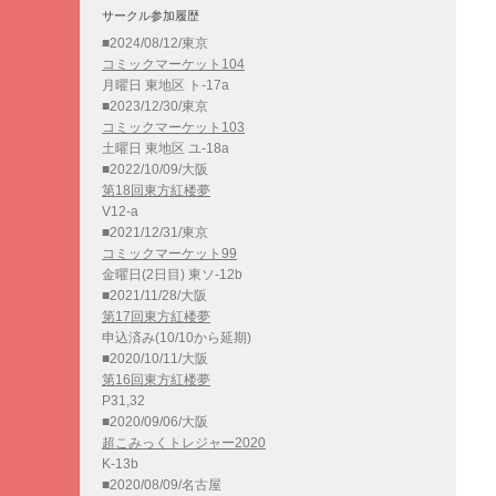
サークル参加履歴
■2024/08/12/東京
コミックマーケット104
月曜日 東地区 ト-17a
■2023/12/30/東京
コミックマーケット103
土曜日 東地区 ユ-18a
■2022/10/09/大阪
第18回東方紅楼夢
V12-a
■2021/12/31/東京
コミックマーケット99
金曜日(2日目) 東ソ-12b
■2021/11/28/大阪
第17回東方紅楼夢
申込済み(10/10から延期)
■2020/10/11/大阪
第16回東方紅楼夢
P31,32
■2020/09/06/大阪
超こみっくトレジャー2020
K-13b
■2020/08/09/名古屋