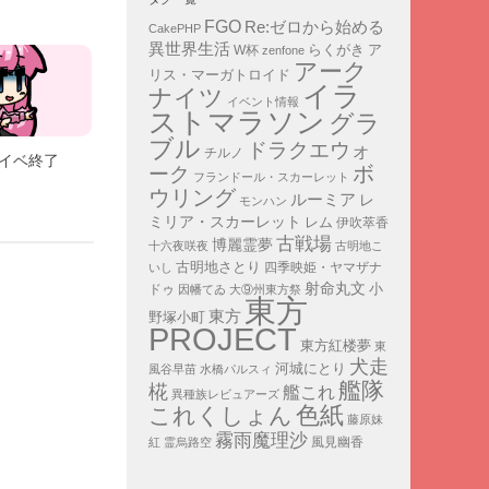
FGO
Re:ゼロから始める
CakePHP
異世界生活
ア
らくがき
W杯
zenfone
アーク
リス・マーガトロイド
イラ
ナイツ
イベント情報
ストマラソン
グラ
ブル
ドラクエウォ
チルノ
北イベ終了
ボ
ーク
フランドール・スカーレット
ウリング
ルーミア
レ
モンハン
ミリア・スカーレット
レム
伊吹萃香
古戦場
博麗霊夢
十六夜咲夜
古明地こ
古明地さとり
四季映姫・ヤマザナ
いし
射命丸文
小
ドゥ
因幡てゐ
大⑨州東方祭
東方
東方
野塚小町
PROJECT
東方紅楼夢
東
犬走
河城にとり
風谷早苗
水橋パルスィ
艦隊
椛
艦これ
異種族レビュアーズ
色紙
これくしょん
藤原妹
霧雨魔理沙
紅
霊烏路空
風見幽香