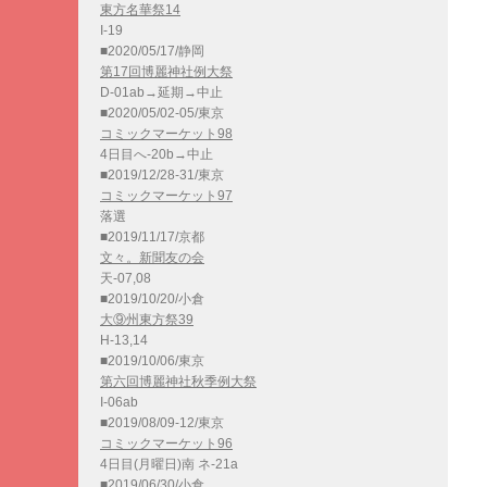
東方名華祭14
I-19
■2020/05/17/静岡
第17回博麗神社例大祭
D-01ab→延期→中止
■2020/05/02-05/東京
コミックマーケット98
4日目へ-20b→中止
■2019/12/28-31/東京
コミックマーケット97
落選
■2019/11/17/京都
文々。新聞友の会
天-07,08
■2019/10/20/小倉
大⑨州東方祭39
H-13,14
■2019/10/06/東京
第六回博麗神社秋季例大祭
I-06ab
■2019/08/09-12/東京
コミックマーケット96
4日目(月曜日)南 ネ-21a
■2019/06/30/小倉