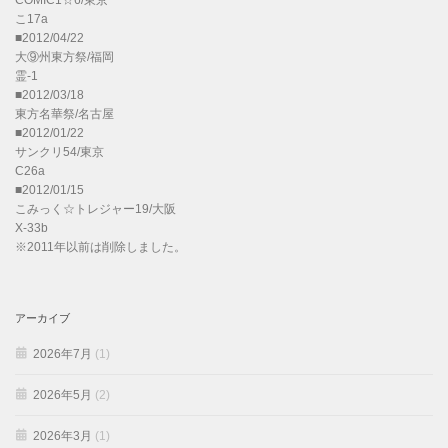
COMIC1☆6/東京
こ17a
■2012/04/22
大⑨州東方祭/福岡
霊-1
■2012/03/18
東方名華祭/名古屋
■2012/01/22
サンクリ54/東京
C26a
■2012/01/15
こみっく☆トレジャー19/大阪
X-33b
※2011年以前は削除しました。
アーカイブ
2026年7月
(1)
2026年5月
(2)
2026年3月
(1)