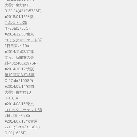
大⑨州東方祭11
B-33,34(421C/573SP)
■2015/01/18/大阪
こみ☆トレ25
ネ-36a(1756C)
■2014/12/30/東京
コミックマーケット87
2日目東パ-10a
■2014/11/02/京都
文々。新聞友の会
緋-40(248C/297SP)
■2014/10/12/大阪
第10回東方紅楼夢
O-27ab(2100SP)
■2014/09/14/福岡
大⑨州東方祭10
D-13,14
■2014/08/16/東京
コミックマーケット86
2日目東 パ-28b
■2014/07/13/名古屋
ｱﾝﾀﾞｰｸﾞﾗｳﾝﾄﾞｶｰﾆﾊﾞﾙ3
D-01(162SP)