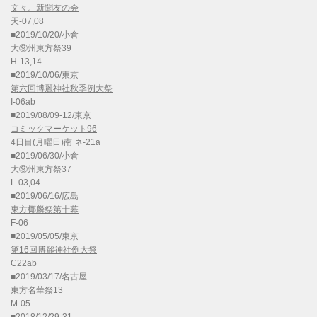
文々。新聞友の会
天-07,08
■2019/10/20/小倉
大⑨州東方祭39
H-13,14
■2019/10/06/東京
第六回博麗神社秋季例大祭
I-06ab
■2019/08/09-12/東京
コミックマーケット96
4日目(月曜日)南 ネ-21a
■2019/06/30/小倉
大⑨州東方祭37
L-03,04
■2019/06/16/広島
東方椰麟祭第十幕
F-06
■2019/05/05/東京
第16回博麗神社例大祭
C22ab
■2019/03/17/名古屋
東方名華祭13
M-05
■2018/12/29-31