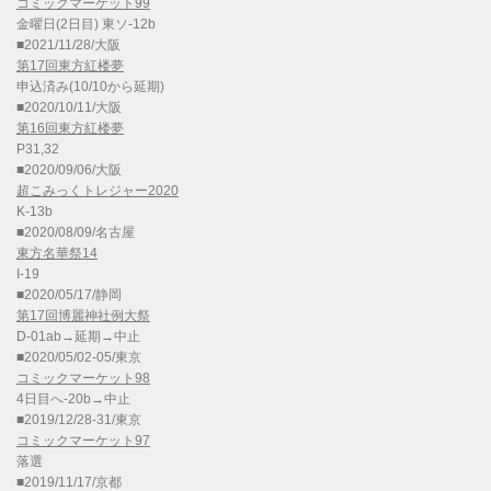
コミックマーケット99
金曜日(2日目) 東ソ-12b
■2021/11/28/大阪
第17回東方紅楼夢
申込済み(10/10から延期)
■2020/10/11/大阪
第16回東方紅楼夢
P31,32
■2020/09/06/大阪
超こみっくトレジャー2020
K-13b
■2020/08/09/名古屋
東方名華祭14
I-19
■2020/05/17/静岡
第17回博麗神社例大祭
D-01ab→延期→中止
■2020/05/02-05/東京
コミックマーケット98
4日目へ-20b→中止
■2019/12/28-31/東京
コミックマーケット97
落選
■2019/11/17/京都