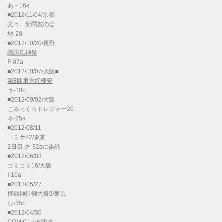
あ－16a
■2012/11/04/京都
文々。新聞友の会
地-28
■2012/10/20/長野
諏訪風神祭
F-07a
■2012/10/07/大阪■
第8回東方紅楼夢
う-10b
■2012/09/02/大阪
こみっく☆トレジャー20
ネ-25a
■2012/08/11
コミケ82/東京
2日目 ク-32aに委託
■2012/06/03
コミコミ16/大阪
I-10a
■2012/05/27
博麗神社例大祭9/東京
な-35b
■2012/04/30