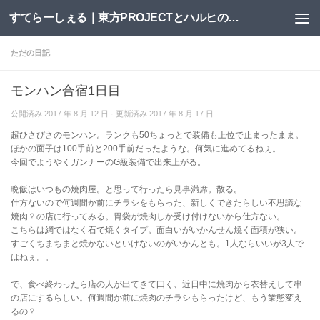
すてらーしぇる｜東方PROJECTとハルヒの二次創作サイト
コンテンツへスキップ
ただの日記
モンハン合宿1日目
公開済み
2017 年 8 月 12 日
· 更新済み
2017 年 8 月 17 日
超ひさびさのモンハン。ランクも50ちょっとで装備も上位で止まったまま。
ほかの面子は100手前と200手前だったような。何気に進めてるねぇ。
今回でようやくガンナーのG級装備で出来上がる。
晩飯はいつもの焼肉屋。と思って行ったら見事満席。散る。
仕方ないので何週間か前にチラシをもらった、新しくできたらしい不思議な
焼肉？の店に行ってみる。胃袋が焼肉しか受け付けないから仕方ない。
こちらは網ではなく石で焼くタイプ。面白いがいかんせん焼く面積が狭い。
すごくちまちまと焼かないといけないのがいかんとも。1人ならいいが3人で
はねぇ。。
で、食べ終わったら店の人が出てきて曰く、近日中に焼肉から衣替えして串
の店にするらしい。何週間か前に焼肉のチラシもらったけど、もう業態変え
るの？