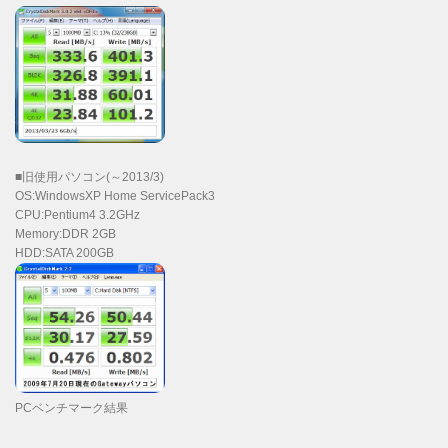
■旧使用パソコン(～2013/3)
OS:WindowsXP Home ServicePack3
CPU:Pentium4 3.2GHz
Memory:DDR 2GB
HDD:SATA 200GB
PCベンチマーク結果