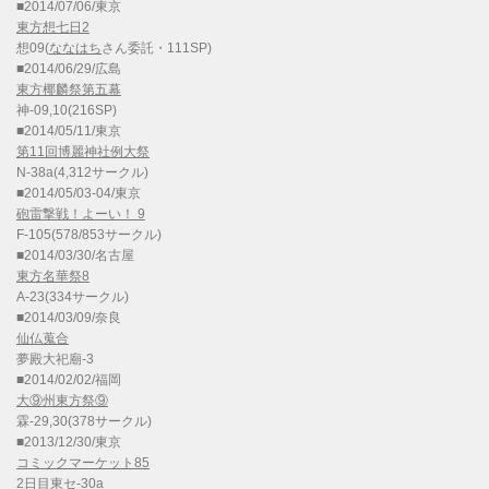
■2014/07/06/東京
東方想七日2
想09(
ななはち
さん委託・111SP)
■2014/06/29/広島
東方椰麟祭第五幕
神-09,10(216SP)
■2014/05/11/東京
第11回博麗神社例大祭
N-38a(4,312サークル)
■2014/05/03-04/東京
砲雷撃戦！よーい！ 9
F-105(578/853サークル)
■2014/03/30/名古屋
東方名華祭8
A-23(334サークル)
■2014/03/09/奈良
仙仏蒐合
夢殿大祀廟-3
■2014/02/02/福岡
大⑨州東方祭⑨
霖-29,30(378サークル)
■2013/12/30/東京
コミックマーケット85
2日目東セ-30a