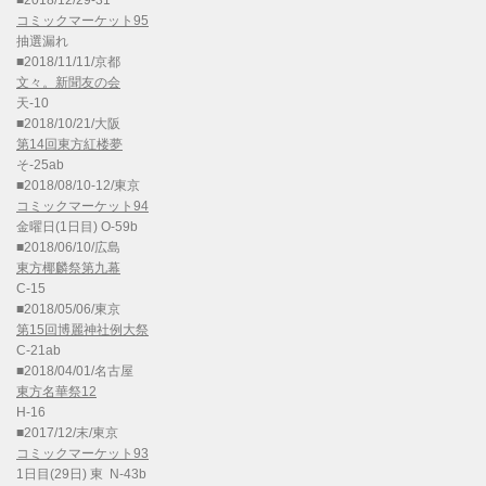
コミックマーケット95
抽選漏れ
■2018/11/11/京都
文々。新聞友の会
天-10
■2018/10/21/大阪
第14回東方紅楼夢
そ-25ab
■2018/08/10-12/東京
コミックマーケット94
金曜日(1日目) O-59b
■2018/06/10/広島
東方椰麟祭第九幕
C-15
■2018/05/06/東京
第15回博麗神社例大祭
C-21ab
■2018/04/01/名古屋
東方名華祭12
H-16
■2017/12/末/東京
コミックマーケット93
1日目(29日) 東 N-43b