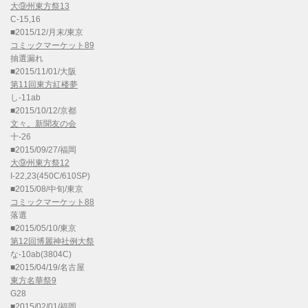
大⑨州東方祭13
C-15,16
■2015/12/月末/東京
コミックマーケット89
抽選漏れ
■2015/11/01/大阪
第11回東方紅楼夢
し-11ab
■2015/10/12/京都
文々。新聞友の会
十-26
■2015/09/27/福岡
大⑨州東方祭12
I-22,23(450C/610SP)
■2015/08/中旬/東京
コミックマーケット88
落選
■2015/05/10/東京
第12回博麗神社例大祭
な-10ab(3804C)
■2015/04/19/名古屋
東方名華祭9
G28
■2015/02/01/福岡