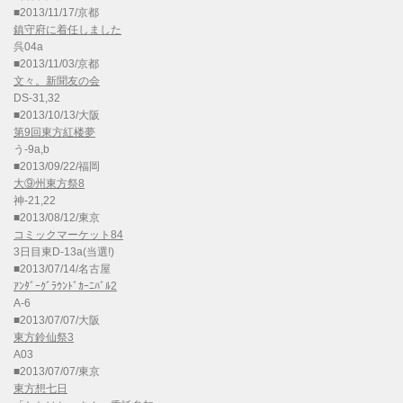
■2013/11/17/京都
鎮守府に着任しました
呉04a
■2013/11/03/京都
文々。新聞友の会
DS-31,32
■2013/10/13/大阪
第9回東方紅楼夢
う-9a,b
■2013/09/22/福岡
大⑨州東方祭8
神-21,22
■2013/08/12/東京
コミックマーケット84
3日目東D-13a(当選!)
■2013/07/14/名古屋
ｱﾝﾀﾞｰｸﾞﾗｳﾝﾄﾞｶｰﾆﾊﾞﾙ2
A-6
■2013/07/07/大阪
東方鈴仙祭3
A03
■2013/07/07/東京
東方想七日