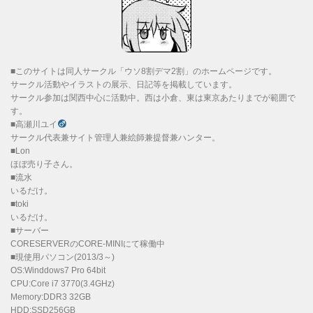
■このサイトは同人サークル「ウソ8割デマ2割」のホームページです。
サークル活動やイラストの展示、日記等を掲載しています。
サークル参加は関西中心に活動中。西は小倉、東は東京あたりまでが範囲で
す。
■高瀬川ユイ
サークル代表兼サイト管理人兼絵師兼提督兼ハンター。
■Lon
ほぼ売り子さん。
■流水
いるだけ。
■toki
いるだけ。
■サーバー
CORESERVERのCORE-MINIにて稼働中
■現使用パソコン(2013/3～)
OS:Winddows7 Pro 64bit
CPU:Core i7 3770(3.4GHz)
Memory:DDR3 32GB
HDD:SSD256GB