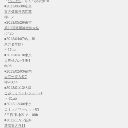
「
ななはち
」さんへ委託参加
■2013/06/30/広島
東方椰麟祭第四幕
神-1,2
■2013/05/26/東京
第10回博麗神社例大祭
に42b
■2013/04/07/名古屋
東方名華祭7
イ17ab
■2013/03/10/東京
天狗様のお仕事4
狗05
■2013/02/03/福岡
大⑨州東方祭7
神-43,44
■2013/01/13/大阪
こみっく☆トレジャー21
ネ-31ab
■2012/12/30/東京
コミックマーケット83
2日目 東地区 ア－08b
■2012/11/25/新潟
新潟東方祭11