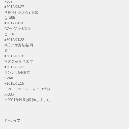
I-10a
■2012/05/27
博麗神社例大祭9/東京
な-35b
■2012/04/30
COMIC1☆6/東京
こ17a
■2012/04/22
大⑨州東方祭/福岡
霊-1
■2012/03/18
東方名華祭/名古屋
■2012/01/22
サンクリ54/東京
C26a
■2012/01/15
こみっく☆トレジャー19/大阪
X-33b
※2011年以前は削除しました。
アーカイブ