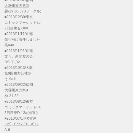
大⑨州東方祭⑨
霖-29,30(378サークル)
■2013/12/30/東京
コミックマーケット85
2日目東セ-30a
■2013/11/17/京都
鎮守府に着任しました
呉04a
■2013/11/03/京都
文々。新聞友の会
DS-31,32
■2013/10/13/大阪
第9回東方紅楼夢
う-9a,b
■2013/09/22/福岡
大⑨州東方祭8
神-21,22
■2013/08/12/東京
コミックマーケット84
3日目東D-13a(当選!)
■2013/07/14/名古屋
ｱﾝﾀﾞｰｸﾞﾗｳﾝﾄﾞｶｰﾆﾊﾞﾙ2
A-6