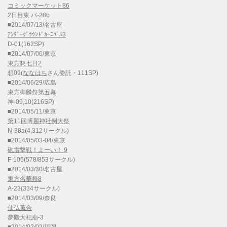
コミックマーケット86
2日目東 パ-28b
■2014/07/13/名古屋
ｱﾝﾀﾞｰｸﾞﾗｳﾝﾄﾞｶｰﾆﾊﾞﾙ3
D-01(162SP)
■2014/07/06/東京
東方想七日2
想09(
ななはち
さん委託・111SP)
■2014/06/29/広島
東方椰麟祭第五幕
神-09,10(216SP)
■2014/05/11/東京
第11回博麗神社例大祭
N-38a(4,312サークル)
■2014/05/03-04/東京
砲雷撃戦！よーい！ 9
F-105(578/853サークル)
■2014/03/30/名古屋
東方名華祭8
A-23(334サークル)
■2014/03/09/奈良
仙仏蒐合
夢殿大祀廟-3
■2014/02/02/福岡