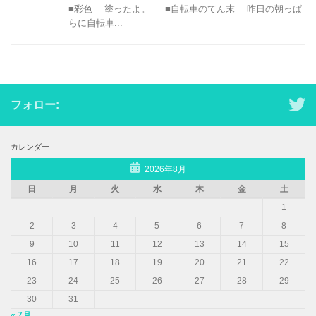
■彩色 塗ったよ。 ■自転車のてん末 昨日の朝っぱ
らに自転車...
フォロー:
カレンダー
2026年8月
日
月
火
水
木
金
土
1
2
3
4
5
6
7
8
9
10
11
12
13
14
15
16
17
18
19
20
21
22
23
24
25
26
27
28
29
30
31
« 7月