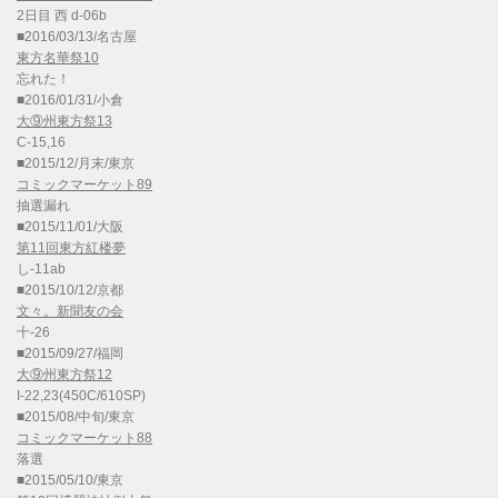
2日目 西 d-06b
■2016/03/13/名古屋
東方名華祭10
忘れた！
■2016/01/31/小倉
大⑨州東方祭13
C-15,16
■2015/12/月末/東京
コミックマーケット89
抽選漏れ
■2015/11/01/大阪
第11回東方紅楼夢
し-11ab
■2015/10/12/京都
文々。新聞友の会
十-26
■2015/09/27/福岡
大⑨州東方祭12
I-22,23(450C/610SP)
■2015/08/中旬/東京
コミックマーケット88
落選
■2015/05/10/東京