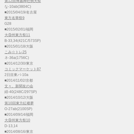
第12回博麗神社例大祭
な-10ab(3804C)
■2015/04/19/名古屋
東方名華祭9
G28
■2015/02/01/福岡
大⑨州東方祭11
B-33,34(421C/573SP)
■2015/01/18/大阪
こみ☆トレ25
ネ-36a(1756C)
■2014/12/30/東京
コミックマーケット87
2日目東パ-10a
■2014/11/02/京都
文々。新聞友の会
緋-40(248C/297SP)
■2014/10/12/大阪
第10回東方紅楼夢
O-27ab(2100SP)
■2014/09/14/福岡
大⑨州東方祭10
D-13,14
■2014/08/16/東京