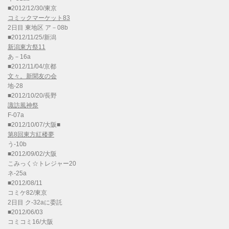
■2012/12/30/東京
コミックマーケット83
2日目 東地区 ア－08b
■2012/11/25/新潟
新潟東方祭11
あ－16a
■2012/11/04/京都
文々。新聞友の会
地-28
■2012/10/20/長野
諏訪風神祭
F-07a
■2012/10/07/大阪■
第8回東方紅楼夢
う-10b
■2012/09/02/大阪
こみっく☆トレジャー20
ネ-25a
■2012/08/11
コミケ82/東京
2日目 ク-32aに委託
■2012/06/03
コミコミ16/大阪