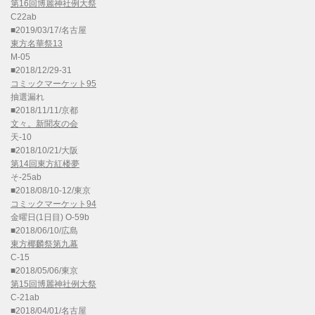
第16回博麗神社例大祭
C22ab
■2019/03/17/名古屋
東方名華祭13
M-05
■2018/12/29-31
コミックマーケット95
抽選漏れ
■2018/11/11/京都
文々。新聞友の会
天-10
■2018/10/21/大阪
第14回東方紅楼夢
そ-25ab
■2018/08/10-12/東京
コミックマーケット94
金曜日(1日目) O-59b
■2018/06/10/広島
東方椰麟祭第九幕
C-15
■2018/05/06/東京
第15回博麗神社例大祭
C-21ab
■2018/04/01/名古屋