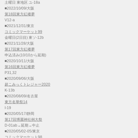
土曜日 東地区 ユ-18a
■2022/10/09/大阪
第18回東方紅楼夢
V12-a
■2021/12/31/東京
コミックマーケット99
金曜日(2日目) 東ソ-12b
■2021/11/28/大阪
第17回東方紅楼夢
申込済み(10/10から延期)
■2020/10/11/大阪
第16回東方紅楼夢
P31,32
■2020/09/06/大阪
超こみっくトレジャー2020
K-13b
■2020/08/09/名古屋
東方名華祭14
I-19
■2020/05/17/静岡
第17回博麗神社例大祭
D-01ab→延期→中止
■2020/05/02-05/東京
コミックマーケット98