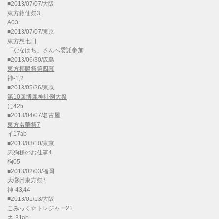
■2013/07/07/大阪
東方鈴仙祭3
A03
■2013/07/07/東京
東方想七日
「
ななはち
」さんへ委託参加
■2013/06/30/広島
東方椰麟祭第四幕
神-1,2
■2013/05/26/東京
第10回博麗神社例大祭
に42b
■2013/04/07/名古屋
東方名華祭7
イ17ab
■2013/03/10/東京
天狗様のお仕事4
狗05
■2013/02/03/福岡
大⑨州東方祭7
神-43,44
■2013/01/13/大阪
こみっく☆トレジャー21
ネ-31ab