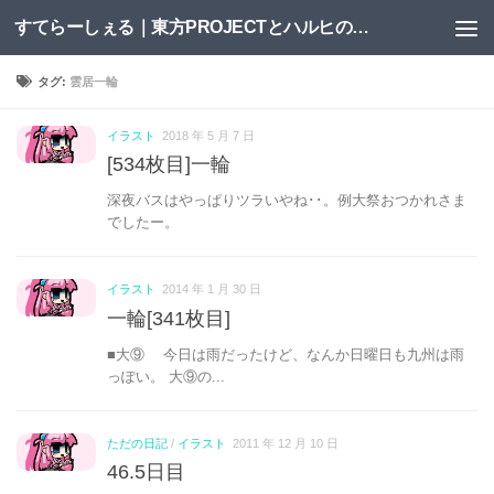
すてらーしぇる｜東方PROJECTとハルヒの二次創作サイト
コンテンツへスキップ
タグ:
雲居一輪
イラスト
2018 年 5 月 7 日
[534枚目]一輪
深夜バスはやっぱりツラいやね･･。例大祭おつかれさま
でしたー。
イラスト
2014 年 1 月 30 日
一輪[341枚目]
■大⑨ 今日は雨だったけど、なんか日曜日も九州は雨
っぽい。 大⑨の...
ただの日記
/
イラスト
2011 年 12 月 10 日
46.5日目