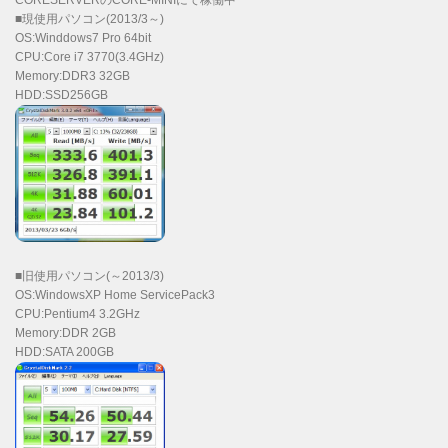
CORESERVERのCORE-MINIにて稼働中
■現使用パソコン(2013/3～)
OS:Winddows7 Pro 64bit
CPU:Core i7 3770(3.4GHz)
Memory:DDR3 32GB
HDD:SSD256GB
■旧使用パソコン(～2013/3)
OS:WindowsXP Home ServicePack3
CPU:Pentium4 3.2GHz
Memory:DDR 2GB
HDD:SATA 200GB