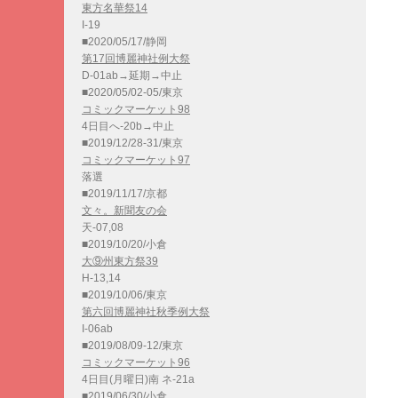
東方名華祭14
I-19
■2020/05/17/静岡
第17回博麗神社例大祭
D-01ab→延期→中止
■2020/05/02-05/東京
コミックマーケット98
4日目へ-20b→中止
■2019/12/28-31/東京
コミックマーケット97
落選
■2019/11/17/京都
文々。新聞友の会
天-07,08
■2019/10/20/小倉
大⑨州東方祭39
H-13,14
■2019/10/06/東京
第六回博麗神社秋季例大祭
I-06ab
■2019/08/09-12/東京
コミックマーケット96
4日目(月曜日)南 ネ-21a
■2019/06/30/小倉