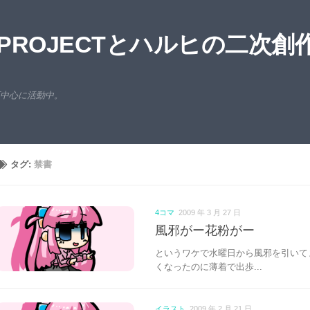
ROJECTとハルヒの二次創
西中心に活動中。
タグ:
禁書
4コマ
2009 年 3 月 27 日
風邪がー花粉がー
というワケで水曜日から風邪を引いて
くなったのに薄着で出歩...
イラスト
2009 年 2 月 21 日