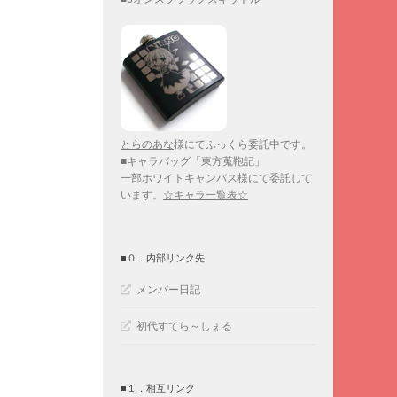
とらのあな
様にてふっくら委託中です。
■キャラバッグ「東方蒐鞄記」
一部
ホワイトキャンバス
様にて委託して
います。
☆キャラ一覧表☆
■０．内部リンク先
メンバー日記
初代すてら～しぇる
■１．相互リンク