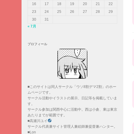
16
17
18
19
20
21
22
23
24
25
26
27
28
29
30
31
« 7月
プロフィール
■このサイトは同人サークル「ウソ8割デマ2割」のホー
ムページです。
サークル活動やイラストの展示、日記等を掲載していま
す。
サークル参加は関西中心に活動中。西は小倉、東は東京
あたりまでが範囲です。
■高瀬川ユイ
サークル代表兼サイト管理人兼絵師兼提督兼ハンター。
■Lon