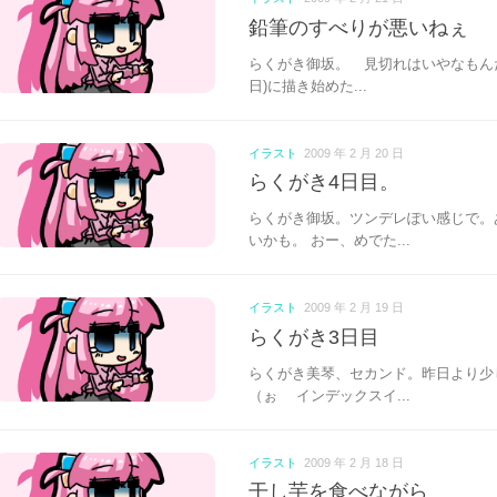
鉛筆のすべりが悪いねぇ
らくがき御坂。 見切れはいやなもんだ
日)に描き始めた...
イラスト
2009 年 2 月 20 日
らくがき4日目。
らくがき御坂。ツンデレぽい感じで。
いかも。 おー、めでた...
イラスト
2009 年 2 月 19 日
らくがき3日目
らくがき美琴、セカンド。昨日より少
（ぉ インデックスイ...
イラスト
2009 年 2 月 18 日
干し芋を食べながら