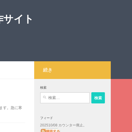
作サイト
続き
検索
検
索:
ます。急に寒
フィード
202510/08 カウンター廃止。