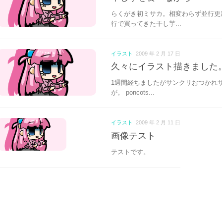
らくがき初ミサカ。相変わらず並行更
行で買ってきた干し芋...
イラスト
2009 年 2 月 17 日
久々にイラスト描きました
1週間経ちましたがサンクリおつかれ
が。 poncots...
イラスト
2009 年 2 月 11 日
画像テスト
テストです。