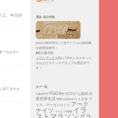
よ。 昨日(20
通販･委託情報
pixivのBOOTHにて当サークルの頒布物
を絶賛頒布中！
あーなんかい
■委託書店様
メロンブックス
様にて6オンススキット
ルおよびステンマグカップを委託中で
す！
タグ一覧
し似てるかも
FGO
Re:ゼロから始める
CakePHP
異世界生活
ア
らくがき
W杯
zenfone
アーク
リス・マーガトロイド
イラ
ナイツ
イベント情報
ストマラソン
グラ