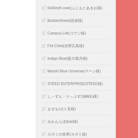
640km/h over(ふじもとあきお様)
BubbleSheet(若波様)
Campus Life(コウジ様)
F.M.Child(氷野広真様)
Indigo Blue(藍川風月様)
Marshi Blue Universe(マーシ様)
STEED ENTERPRISE(STEED様)
し～ずん・り～ぶず(池崎礼様)
まぜもの(１見様)
みかんらぼ(toki様)
カガミの世界(カガミ様)