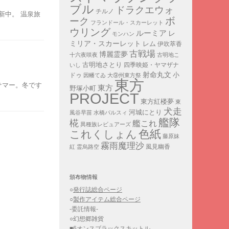
ブル
ドラクエウォ
チルノ
新中。 温泉旅
ボ
ーク
フランドール・スカーレット
ウリング
ルーミア
レ
モンハン
ミリア・スカーレット
レム
伊吹萃香
古戦場
博麗霊夢
十六夜咲夜
古明地こ
古明地さとり
四季映姫・ヤマザナ
いし
。
射命丸文
小
ドゥ
因幡てゐ
大⑨州東方祭
東方
サマー。冬です
東方
野塚小町
PROJECT
東方紅楼夢
東
犬走
河城にとり
風谷早苗
水橋パルスィ
艦隊
椛
艦これ
異種族レビュアーズ
色紙
これくしょん
藤原妹
霧雨魔理沙
紅
霊烏路空
風見幽香
頒布物情報
○
発行誌総合ページ
○
製作アイテム総合ページ
-委託情報-
○幻想郷雑貨
■6オンスブラックスキットル