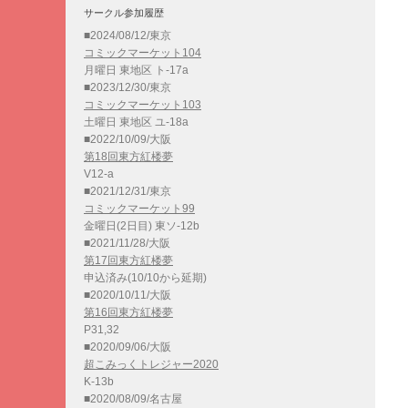
サークル参加履歴
■2024/08/12/東京
コミックマーケット104
月曜日 東地区 ト-17a
■2023/12/30/東京
コミックマーケット103
土曜日 東地区 ユ-18a
■2022/10/09/大阪
第18回東方紅楼夢
V12-a
■2021/12/31/東京
コミックマーケット99
金曜日(2日目) 東ソ-12b
■2021/11/28/大阪
第17回東方紅楼夢
申込済み(10/10から延期)
■2020/10/11/大阪
第16回東方紅楼夢
P31,32
■2020/09/06/大阪
超こみっくトレジャー2020
K-13b
■2020/08/09/名古屋