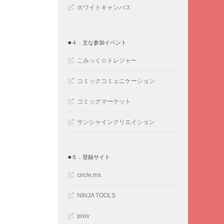
ホワイトキャンバス
■４．主な参加イベント
こみっく☆トレジャー
コミックコミュニケーション
コミックマーケット
サンシャインクリエイション
■５．登録サイト
circle.ms
NINJA TOOLS
pixiv