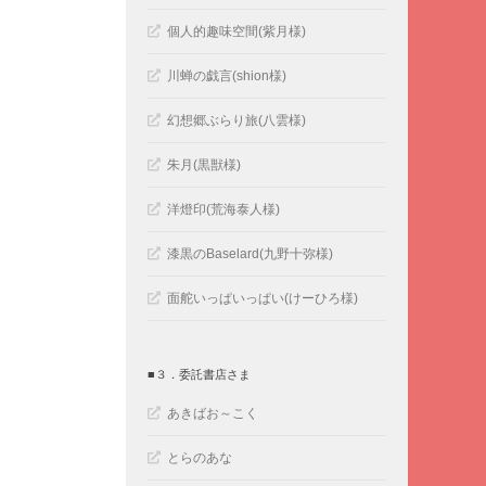
個人的趣味空間(紫月様)
川蝉の戯言(shion様)
幻想郷ぶらり旅(八雲様)
朱月(黒獣様)
洋燈印(荒海泰人様)
漆黒のBaselard(九野十弥様)
面舵いっぱいっぱい(けーひろ様)
■３．委託書店さま
あきばお～こく
とらのあな