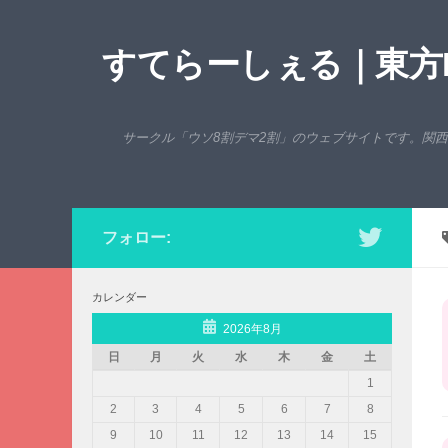
コンテンツへスキップ
すてらーしぇる｜東方P
サークル「ウソ8割デマ2割」のウェブサイトです。関
フォロー:
カレンダー
2026年8月
日
月
火
水
木
金
土
1
2
3
4
5
6
7
8
9
10
11
12
13
14
15