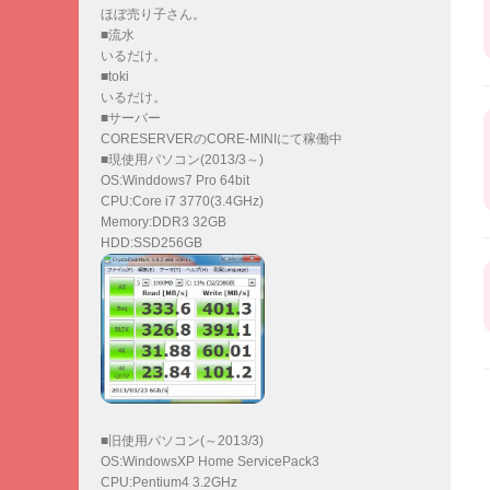
ほぼ売り子さん。
■流水
いるだけ。
■toki
いるだけ。
■サーバー
CORESERVERのCORE-MINIにて稼働中
■現使用パソコン(2013/3～)
OS:Winddows7 Pro 64bit
CPU:Core i7 3770(3.4GHz)
Memory:DDR3 32GB
HDD:SSD256GB
■旧使用パソコン(～2013/3)
OS:WindowsXP Home ServicePack3
CPU:Pentium4 3.2GHz