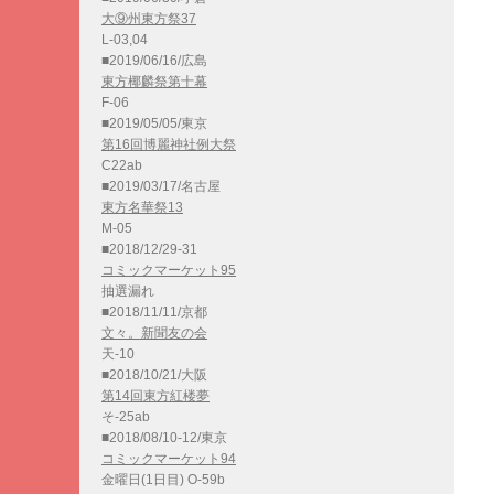
大⑨州東方祭37
L-03,04
■2019/06/16/広島
東方椰麟祭第十幕
F-06
■2019/05/05/東京
第16回博麗神社例大祭
C22ab
■2019/03/17/名古屋
東方名華祭13
M-05
■2018/12/29-31
コミックマーケット95
抽選漏れ
■2018/11/11/京都
文々。新聞友の会
天-10
■2018/10/21/大阪
第14回東方紅楼夢
そ-25ab
■2018/08/10-12/東京
コミックマーケット94
金曜日(1日目) O-59b