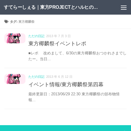
すてらーしぇる｜東方PROJECTとハルヒの二次創作サイト
コンテンツへスキップ
タグ:
東方椰麟祭
ただの日記
2013 年 7 月 3 日
東方椰麟祭イベントレポ
■レポ 改めまして、6/30の東方椰麟祭おつかれさまでし
たー。当日...
ただの日記
2013 年 6 月 12 日
イベント情報/東方椰麟祭第四幕
最終更新日：2013/06/29 22:30 東方椰麟祭の頒布物情
報...