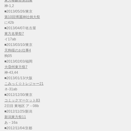
東方椰麟祭第四幕
神-1,2
■2013/05/26/東京
第10回博麗神社例大祭
に42b
■2013/04/07/名古屋
東方名華祭7
イ17ab
■2013/03/10/東京
天狗様のお仕事4
狗05
■2013/02/03/福岡
大⑨州東方祭7
神-43,44
■2013/01/13/大阪
こみっく☆トレジャー21
ネ-31ab
■2012/12/30/東京
コミックマーケット83
2日目 東地区 ア－08b
■2012/11/25/新潟
新潟東方祭11
あ－16a
■2012/11/04/京都