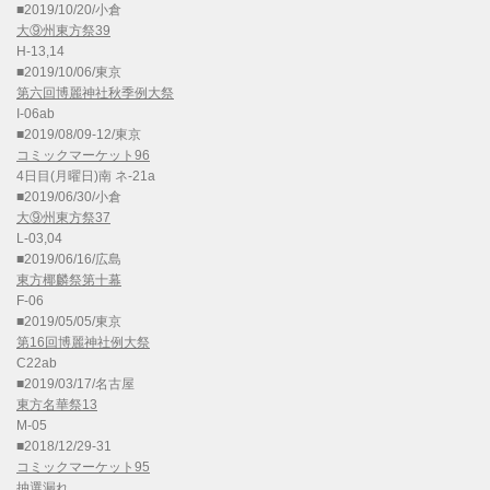
■2019/10/20/小倉
大⑨州東方祭39
H-13,14
■2019/10/06/東京
第六回博麗神社秋季例大祭
I-06ab
■2019/08/09-12/東京
コミックマーケット96
4日目(月曜日)南 ネ-21a
■2019/06/30/小倉
大⑨州東方祭37
L-03,04
■2019/06/16/広島
東方椰麟祭第十幕
F-06
■2019/05/05/東京
第16回博麗神社例大祭
C22ab
■2019/03/17/名古屋
東方名華祭13
M-05
■2018/12/29-31
コミックマーケット95
抽選漏れ