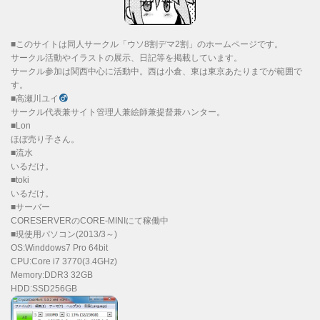
■このサイトは同人サークル「ウソ8割デマ2割」のホームページです。
サークル活動やイラストの展示、日記等を掲載しています。
サークル参加は関西中心に活動中。西は小倉、東は東京あたりまでが範囲で
す。
■高瀬川ユイ
サークル代表兼サイト管理人兼絵師兼提督兼ハンター。
■Lon
ほぼ売り子さん。
■流水
いるだけ。
■toki
いるだけ。
■サーバー
CORESERVERのCORE-MINIにて稼働中
■現使用パソコン(2013/3～)
OS:Winddows7 Pro 64bit
CPU:Core i7 3770(3.4GHz)
Memory:DDR3 32GB
HDD:SSD256GB