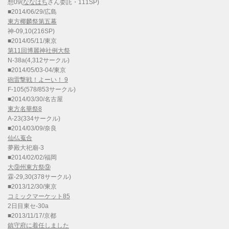
想09(
ななはち
さん委託・111SP)
■2014/06/29/広島
東方椰麟祭第五幕
神-09,10(216SP)
■2014/05/11/東京
第11回博麗神社例大祭
N-38a(4,312サークル)
■2014/05/03-04/東京
砲雷撃戦！よーい！ 9
F-105(578/853サークル)
■2014/03/30/名古屋
東方名華祭8
A-23(334サークル)
■2014/03/09/奈良
仙仏蒐合
夢殿大祀廟-3
■2014/02/02/福岡
大⑨州東方祭⑨
霖-29,30(378サークル)
■2013/12/30/東京
コミックマーケット85
2日目東セ-30a
■2013/11/17/京都
鎮守府に着任しました