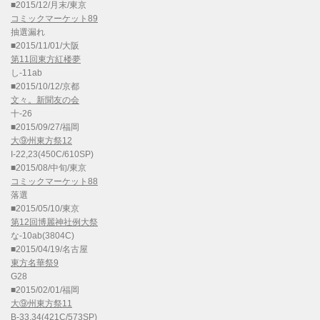
■2015/12/月末/東京
コミックマーケット89
抽選漏れ
■2015/11/01/大阪
第11回東方紅楼夢
し-11ab
■2015/10/12/京都
文々。新聞友の会
十-26
■2015/09/27/福岡
大⑨州東方祭12
I-22,23(450C/610SP)
■2015/08/中旬/東京
コミックマーケット88
落選
■2015/05/10/東京
第12回博麗神社例大祭
な-10ab(3804C)
■2015/04/19/名古屋
東方名華祭9
G28
■2015/02/01/福岡
大⑨州東方祭11
B-33,34(421C/573SP)