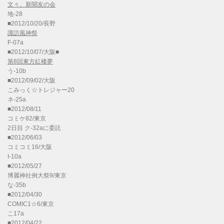
文々。新聞友の会
地-28
■2012/10/20/長野
諏訪風神祭
F-07a
■2012/10/07/大阪■
第8回東方紅楼夢
う-10b
■2012/09/02/大阪
こみっく☆トレジャー20
ネ-25a
■2012/08/11
コミケ82/東京
2日目 ク-32aに委託
■2012/06/03
コミコミ16/大阪
I-10a
■2012/05/27
博麗神社例大祭9/東京
な-35b
■2012/04/30
COMIC1☆6/東京
こ17a
■2012/04/22