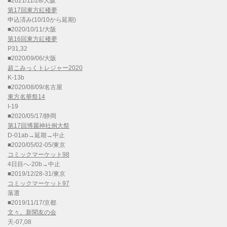
■2021/11/28/大阪
第17回東方紅楼夢
申込済み(10/10から延期)
■2020/10/11/大阪
第16回東方紅楼夢
P31,32
■2020/09/06/大阪
超こみっくトレジャー2020
K-13b
■2020/08/09/名古屋
東方名華祭14
I-19
■2020/05/17/静岡
第17回博麗神社例大祭
D-01ab→延期→中止
■2020/05/02-05/東京
コミックマーケット98
4日目へ-20b→中止
■2019/12/28-31/東京
コミックマーケット97
落選
■2019/11/17/京都
文々。新聞友の会
天-07,08