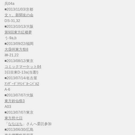
呉04a
■2013/11/03/京都
文々。新聞友の会
DS-31,32
■2013/10/13/大阪
第9回東方紅楼夢
う-9a,b
■2013/09/22/福岡
大⑨州東方祭8
神-21,22
■2013/08/12/東京
コミックマーケット84
3日目東D-13a(当選!)
■2013/07/14/名古屋
ｱﾝﾀﾞｰｸﾞﾗｳﾝﾄﾞｶｰﾆﾊﾞﾙ2
A-6
■2013/07/07/大阪
東方鈴仙祭3
A03
■2013/07/07/東京
東方想七日
「
ななはち
」さんへ委託参加
■2013/06/30/広島