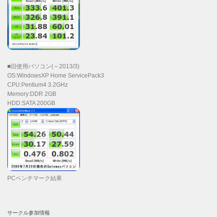
■旧使用パソコン(～2013/3)
OS:WindowsXP Home ServicePack3
CPU:Pentium4 3.2GHz
Memory:DDR 2GB
HDD:SATA 200GB
PCベンチマーク結果
サークル参加情報