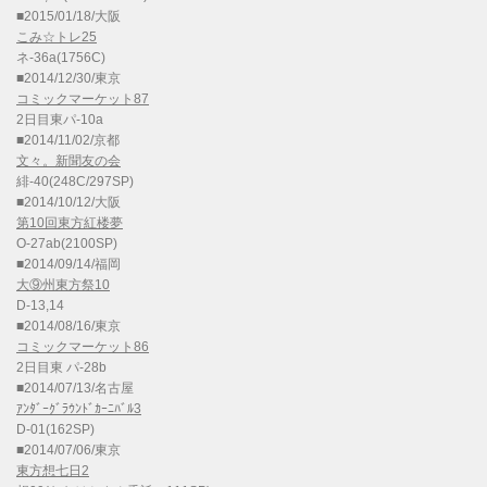
■2015/01/18/大阪
こみ☆トレ25
ネ-36a(1756C)
■2014/12/30/東京
コミックマーケット87
2日目東パ-10a
■2014/11/02/京都
文々。新聞友の会
緋-40(248C/297SP)
■2014/10/12/大阪
第10回東方紅楼夢
O-27ab(2100SP)
■2014/09/14/福岡
大⑨州東方祭10
D-13,14
■2014/08/16/東京
コミックマーケット86
2日目東 パ-28b
■2014/07/13/名古屋
ｱﾝﾀﾞｰｸﾞﾗｳﾝﾄﾞｶｰﾆﾊﾞﾙ3
D-01(162SP)
■2014/07/06/東京
東方想七日2