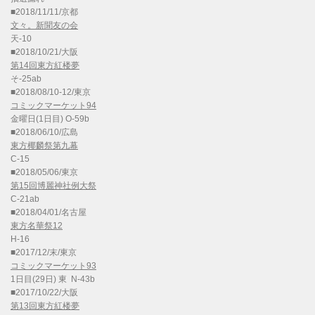
■2018/11/11/京都
文々。新聞友の会
天-10
■2018/10/21/大阪
第14回東方紅楼夢
そ-25ab
■2018/08/10-12/東京
コミックマーケット94
金曜日(1日目) O-59b
■2018/06/10/広島
東方椰麟祭第九幕
C-15
■2018/05/06/東京
第15回博麗神社例大祭
C-21ab
■2018/04/01/名古屋
東方名華祭12
H-16
■2017/12/末/東京
コミックマーケット93
1日目(29日) 東 N-43b
■2017/10/22/大阪
第13回東方紅楼夢