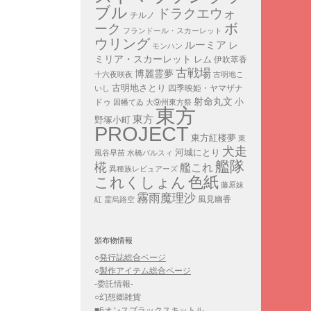
ブル
ドラクエウォ
チルノ
ボ
ーク
フランドール・スカーレット
ウリング
ルーミア
レ
モンハン
ミリア・スカーレット
レム
伊吹萃香
古戦場
博麗霊夢
十六夜咲夜
古明地こ
古明地さとり
四季映姫・ヤマザナ
いし
射命丸文
小
ドゥ
因幡てゐ
大⑨州東方祭
東方
東方
野塚小町
PROJECT
東方紅楼夢
東
犬走
河城にとり
風谷早苗
水橋パルスィ
艦隊
椛
艦これ
異種族レビュアーズ
色紙
これくしょん
藤原妹
霧雨魔理沙
紅
霊烏路空
風見幽香
頒布物情報
○
発行誌総合ページ
○
製作アイテム総合ページ
-委託情報-
○幻想郷雑貨
■6オンスブラックスキットル