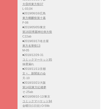
大⑨州東方祭37
L-03,04
■2019/06/16/広島
東方椰麟祭第十幕
F-06
■2019/05/05/東京
第16回博麗神社例大祭
C22ab
■2019/03/17/名古屋
東方名華祭13
M-05
■2018/12/29-31
コミックマーケット95
抽選漏れ
■2018/11/11/京都
文々。新聞友の会
天-10
■2018/10/21/大阪
第14回東方紅楼夢
そ-25ab
■2018/08/10-12/東京
コミックマーケット94
金曜日(1日目) O-59b