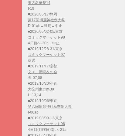
東方名華祭14
I-19
■2020/05/17/静岡
第17回博麗神社例大祭
D-01ab→延期→中止
■2020/05/02-05/東京
コミックマーケット98
4日目へ-20b→中止
■2019/12/28-31/東京
コミックマーケット97
落選
■2019/11/17/京都
文々。新聞友の会
天-07,08
■2019/10/20/小倉
大⑨州東方祭39
H-13,14
■2019/10/06/東京
第六回博麗神社秋季例大祭
I-06ab
■2019/08/09-12/東京
コミックマーケット96
4日目(月曜日)南 ネ-21a
■2019/06/30/小倉