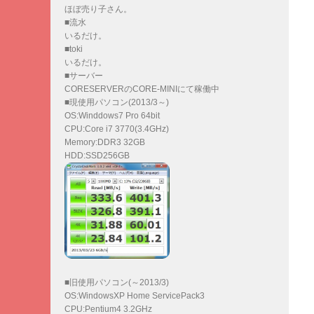
ほぼ売り子さん。
■流水
いるだけ。
■toki
いるだけ。
■サーバー
CORESERVERのCORE-MINIにて稼働中
■現使用パソコン(2013/3～)
OS:Winddows7 Pro 64bit
CPU:Core i7 3770(3.4GHz)
Memory:DDR3 32GB
HDD:SSD256GB
■旧使用パソコン(～2013/3)
OS:WindowsXP Home ServicePack3
CPU:Pentium4 3.2GHz