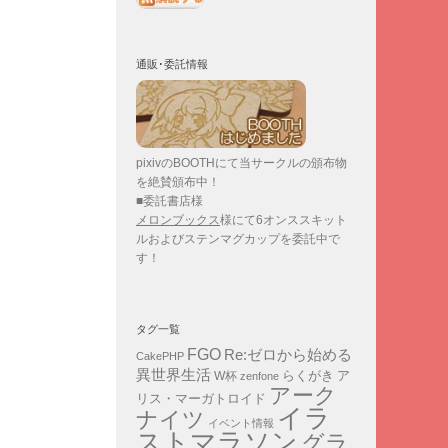
通販･委託情報
pixivのBOOTHにて当サークルの頒布物
を絶賛頒布中！
■委託書店様
メロンブックス
様にて6オンススキット
ルおよびステンマグカップを委託中で
す！
タグ一覧
FGO
Re:ゼロから始める
CakePHP
異世界生活
ア
らくがき
W杯
zenfone
アーク
リス・マーガトロイド
イラ
ナイツ
イベント情報
ストマラソン
グラ