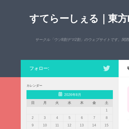
コンテンツへスキップ
すてらーしぇる｜東方P
サークル「ウソ8割デマ2割」のウェブサイトです。関
フォロー:
カレンダー
2026年8月
日
月
火
水
木
金
土
1
2
3
4
5
6
7
8
9
10
11
12
13
14
15