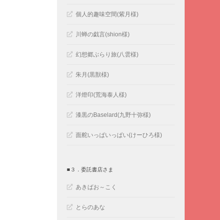
個人的趣味空間(紫月様)
川蝉の戯言(shion様)
幻想郷ぶらり旅(八雲様)
朱月(黒獣様)
洋燈印(荒海泰人様)
漆黒のBaselard(九野十弥様)
面舵いっぱいっぱい(けーひろ様)
■３．委託書店さま
あきばお～こく
とらのあな