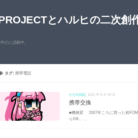
ROJECTとハルヒの二次創
西中心に活動中。
タグ:
携帯電話
ただの日記
2012 年 9 月 30 日
携帯交換
■機種変 2007年ころに買った初FOMA
ら5年。...