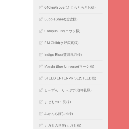
640km/h over(ふじもとあきお様)
BubbleSheet(若波様)
Campus Life(コウジ様)
F.M.Child(氷野広真様)
Indigo Blue(藍川風月様)
Marshi Blue Universe(マーシ様)
STEED ENTERPRISE(STEED様)
し～ずん・り～ぶず(池崎礼様)
まぜもの(１見様)
みかんらぼ(toki様)
カガミの世界(カガミ様)