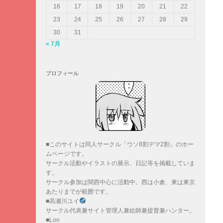
16
17
18
19
20
21
22
23
24
25
26
27
28
29
30
31
« 7月
プロフィール
■このサイトは同人サークル「ウソ8割デマ2割」のホー
ムページです。
サークル活動やイラストの展示、日記等を掲載していま
す。
サークル参加は関西中心に活動中。西は小倉、東は東京
あたりまでが範囲です。
■高瀬川ユイ
サークル代表兼サイト管理人兼絵師兼提督兼ハンター。
■Lon