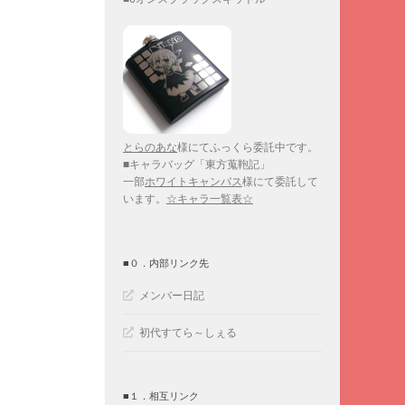
とらのあな
様にてふっくら委託中です。
■キャラバッグ「東方蒐鞄記」
一部
ホワイトキャンバス
様にて委託して
います。
☆キャラ一覧表☆
■０．内部リンク先
メンバー日記
初代すてら～しぇる
■１．相互リンク