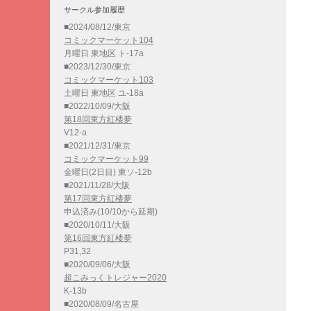
サークル参加履歴
■2024/08/12/東京
コミックマーケット104
月曜日 東地区 ト-17a
■2023/12/30/東京
コミックマーケット103
土曜日 東地区 ユ-18a
■2022/10/09/大阪
第18回東方紅楼夢
V12-a
■2021/12/31/東京
コミックマーケット99
金曜日(2日目) 東ソ-12b
■2021/11/28/大阪
第17回東方紅楼夢
申込済み(10/10から延期)
■2020/10/11/大阪
第16回東方紅楼夢
P31,32
■2020/09/06/大阪
超こみっくトレジャー2020
K-13b
■2020/08/09/名古屋