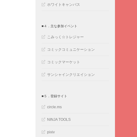
ホワイトキャンバス
■４．主な参加イベント
こみっく☆トレジャー
コミックコミュニケーション
コミックマーケット
サンシャインクリエイション
■５．登録サイト
circle.ms
NINJA TOOLS
pixiv