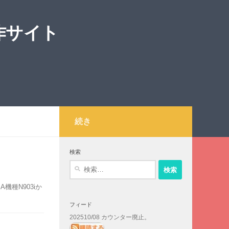
作サイト
続き
検索
検
索:
機種N903iか
フィード
202510/08 カウンター廃止。