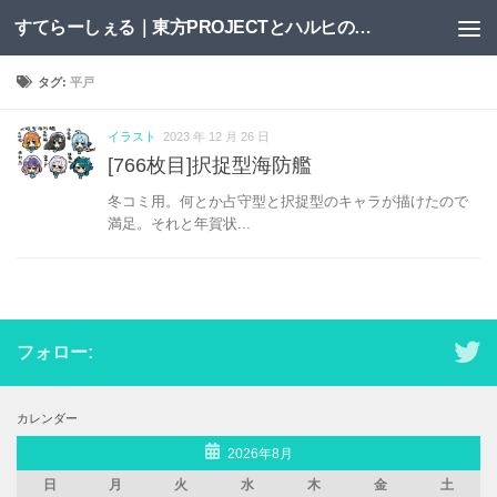
すてらーしぇる｜東方PROJECTとハルヒの二次創作サイト
コンテンツへスキップ
タグ:
平戸
イラスト
2023 年 12 月 26 日
[766枚目]択捉型海防艦
冬コミ用。何とか占守型と択捉型のキャラが描けたので
満足。それと年賀状...
フォロー:
カレンダー
2026年8月
日
月
火
水
木
金
土