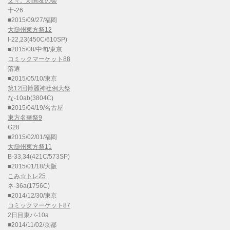
文々。新聞友の会
十-26
■2015/09/27/福岡
大⑨州東方祭12
I-22,23(450C/610SP)
■2015/08/中旬/東京
コミックマーケット88
落選
■2015/05/10/東京
第12回博麗神社例大祭
な-10ab(3804C)
■2015/04/19/名古屋
東方名華祭9
G28
■2015/02/01/福岡
大⑨州東方祭11
B-33,34(421C/573SP)
■2015/01/18/大阪
こみ☆トレ25
ネ-36a(1756C)
■2014/12/30/東京
コミックマーケット87
2日目東パ-10a
■2014/11/02/京都