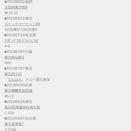
■2013/09/22/福岡
大⑨州東方祭8
神-21,22
■2013/08/12/東京
コミックマーケット84
3日目東D-13a(当選!)
■2013/07/14/名古屋
ｱﾝﾀﾞｰｸﾞﾗｳﾝﾄﾞｶｰﾆﾊﾞﾙ2
A-6
■2013/07/07/大阪
東方鈴仙祭3
A03
■2013/07/07/東京
東方想七日
「
ななはち
」さんへ委託参加
■2013/06/30/広島
東方椰麟祭第四幕
神-1,2
■2013/05/26/東京
第10回博麗神社例大祭
に42b
■2013/04/07/名古屋
東方名華祭7
イ17ab