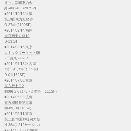
文々。新聞友の会
緋-40(248C/297SP)
■2014/10/12/大阪
第10回東方紅楼夢
O-27ab(2100SP)
■2014/09/14/福岡
大⑨州東方祭10
D-13,14
■2014/08/16/東京
コミックマーケット86
2日目東 パ-28b
■2014/07/13/名古屋
ｱﾝﾀﾞｰｸﾞﾗｳﾝﾄﾞｶｰﾆﾊﾞﾙ3
D-01(162SP)
■2014/07/06/東京
東方想七日2
想09(
ななはち
さん委託・111SP)
■2014/06/29/広島
東方椰麟祭第五幕
神-09,10(216SP)
■2014/05/11/東京
第11回博麗神社例大祭
N-38a(4,312サークル)
■2014/05/03-04/東京