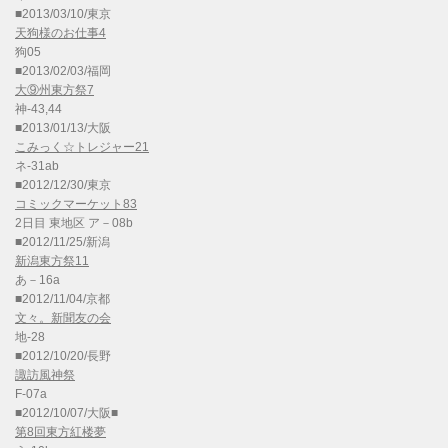
■2013/03/10/東京
天狗様のお仕事4
狗05
■2013/02/03/福岡
大⑨州東方祭7
神-43,44
■2013/01/13/大阪
こみっく☆トレジャー21
ネ-31ab
■2012/12/30/東京
コミックマーケット83
2日目 東地区 ア－08b
■2012/11/25/新潟
新潟東方祭11
あ－16a
■2012/11/04/京都
文々。新聞友の会
地-28
■2012/10/20/長野
諏訪風神祭
F-07a
■2012/10/07/大阪■
第8回東方紅楼夢