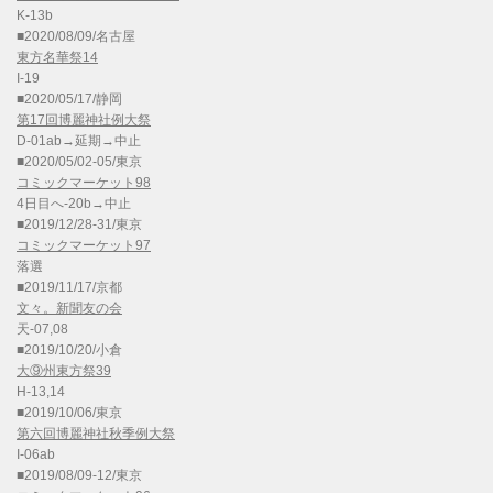
K-13b
■2020/08/09/名古屋
東方名華祭14
I-19
■2020/05/17/静岡
第17回博麗神社例大祭
D-01ab→延期→中止
■2020/05/02-05/東京
コミックマーケット98
4日目へ-20b→中止
■2019/12/28-31/東京
コミックマーケット97
落選
■2019/11/17/京都
文々。新聞友の会
天-07,08
■2019/10/20/小倉
大⑨州東方祭39
H-13,14
■2019/10/06/東京
第六回博麗神社秋季例大祭
I-06ab
■2019/08/09-12/東京