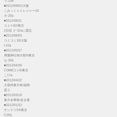
う-10b
■2012/09/02/大阪
こみっく☆トレジャー20
ネ-25a
■2012/08/11
コミケ82/東京
2日目 ク-32aに委託
■2012/06/03
コミコミ16/大阪
I-10a
■2012/05/27
博麗神社例大祭9/東京
な-35b
■2012/04/30
COMIC1☆6/東京
こ17a
■2012/04/22
大⑨州東方祭/福岡
霊-1
■2012/03/18
東方名華祭/名古屋
■2012/01/22
サンクリ54/東京
C26a