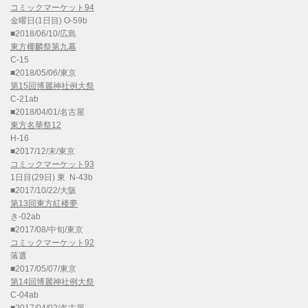
コミックマーケット94
金曜日(1日目) O-59b
■2018/06/10/広島
東方椰麟祭第九幕
C-15
■2018/05/06/東京
第15回博麗神社例大祭
C-21ab
■2018/04/01/名古屋
東方名華祭12
H-16
■2017/12/末/東京
コミックマーケット93
1日目(29日) 東 N-43b
■2017/10/22/大阪
第13回東方紅楼夢
き-02ab
■2017/08/中旬/東京
コミックマーケット92
落選
■2017/05/07/東京
第14回博麗神社例大祭
C-04ab
■2017/04/02/名古屋