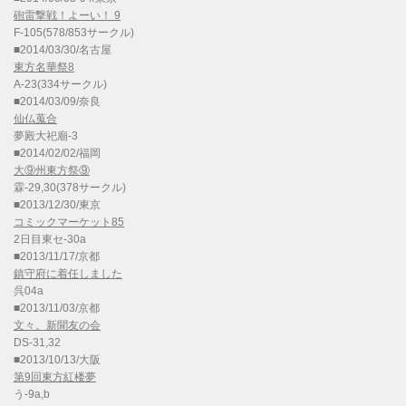
砲雷撃戦！よーい！ 9
F-105(578/853サークル)
■2014/03/30/名古屋
東方名華祭8
A-23(334サークル)
■2014/03/09/奈良
仙仏蒐合
夢殿大祀廟-3
■2014/02/02/福岡
大⑨州東方祭⑨
霖-29,30(378サークル)
■2013/12/30/東京
コミックマーケット85
2日目東セ-30a
■2013/11/17/京都
鎮守府に着任しました
呉04a
■2013/11/03/京都
文々。新聞友の会
DS-31,32
■2013/10/13/大阪
第9回東方紅楼夢
う-9a,b