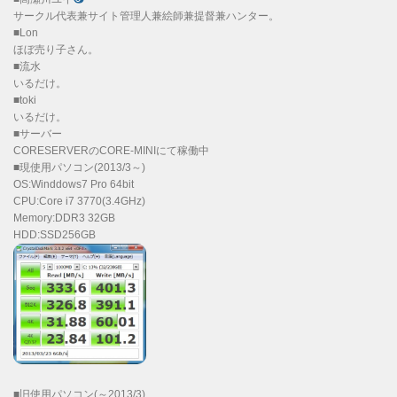
サークル代表兼サイト管理人兼絵師兼提督兼ハンター。
■Lon
ほぼ売り子さん。
■流水
いるだけ。
■toki
いるだけ。
■サーバー
CORESERVERのCORE-MINIにて稼働中
■現使用パソコン(2013/3～)
OS:Winddows7 Pro 64bit
CPU:Core i7 3770(3.4GHz)
Memory:DDR3 32GB
HDD:SSD256GB
■旧使用パソコン(～2013/3)