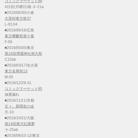
コミックマーケット96
4日目(月曜日)南 ネ-21a
■2019/06/30/小倉
大⑨州東方祭37
L-03,04
■2019/06/16/広島
東方椰麟祭第十幕
F-06
■2019/05/05/東京
第16回博麗神社例大祭
C22ab
■2019/03/17/名古屋
東方名華祭13
M-05
■2018/12/29-31
コミックマーケット95
抽選漏れ
■2018/11/11/京都
文々。新聞友の会
天-10
■2018/10/21/大阪
第14回東方紅楼夢
そ-25ab
■2018/08/10-12/東京