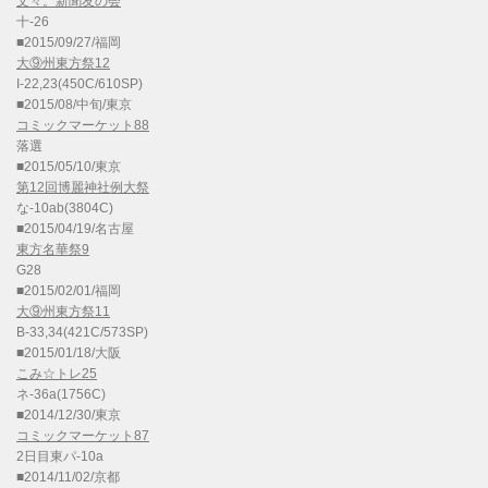
文々。新聞友の会
十-26
■2015/09/27/福岡
大⑨州東方祭12
I-22,23(450C/610SP)
■2015/08/中旬/東京
コミックマーケット88
落選
■2015/05/10/東京
第12回博麗神社例大祭
な-10ab(3804C)
■2015/04/19/名古屋
東方名華祭9
G28
■2015/02/01/福岡
大⑨州東方祭11
B-33,34(421C/573SP)
■2015/01/18/大阪
こみ☆トレ25
ネ-36a(1756C)
■2014/12/30/東京
コミックマーケット87
2日目東パ-10a
■2014/11/02/京都