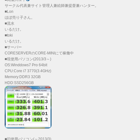
サークル代表兼サイト管理人兼絵師兼提督兼ハンター。
■Lon
ほぼ売り子さん。
■流水
いるだけ。
■toki
いるだけ。
■サーバー
CORESERVERのCORE-MINIにて稼働中
■現使用パソコン(2013/3～)
OS:Winddows7 Pro 64bit
CPU:Core i7 3770(3.4GHz)
Memory:DDR3 32GB
HDD:SSD256GB
■旧使用パソコン(～2013/3)