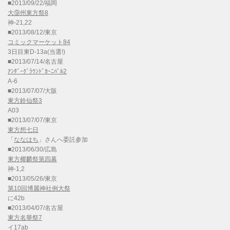
■2013/09/22/福岡
大⑨州東方祭8
神-21,22
■2013/08/12/東京
コミックマーケット84
3日目東D-13a(当選!)
■2013/07/14/名古屋
ｱﾝﾀﾞｰｸﾞﾗｳﾝﾄﾞｶｰﾆﾊﾞﾙ2
A-6
■2013/07/07/大阪
東方鈴仙祭3
A03
■2013/07/07/東京
東方想七日
「
ななはち
」さんへ委託参加
■2013/06/30/広島
東方椰麟祭第四幕
神-1,2
■2013/05/26/東京
第10回博麗神社例大祭
に42b
■2013/04/07/名古屋
東方名華祭7
イ17ab