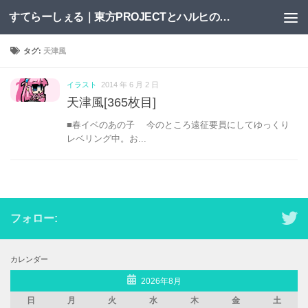
すてらーしぇる｜東方PROJECTとハルヒの二次創作サイト
コンテンツへスキップ
タグ:
天津風
イラスト
2014 年 6 月 2 日
天津風[365枚目]
■春イベのあの子 今のところ遠征要員にしてゆっくり
レベリング中。お...
フォロー:
カレンダー
2026年8月
日
月
火
水
木
金
土