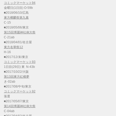
コミックマーケット94
金曜日(1日目) O-59b
■2018/06/10/広島
東方椰麟祭第九幕
C-15
■2018/05/06/東京
第15回博麗神社例大祭
C-21ab
■2018/04/01/名古屋
東方名華祭12
H-16
■2017/12/末/東京
コミックマーケット93
1日目(29日) 東 N-43b
■2017/10/22/大阪
第13回東方紅楼夢
き-02ab
■2017/08/中旬/東京
コミックマーケット92
落選
■2017/05/07/東京
第14回博麗神社例大祭
C-04ab
■2017/04/02/名古屋