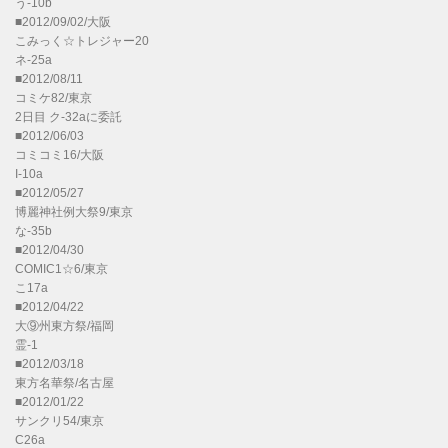
う-10b
■2012/09/02/大阪
こみっく☆トレジャー20
ネ-25a
■2012/08/11
コミケ82/東京
2日目 ク-32aに委託
■2012/06/03
コミコミ16/大阪
I-10a
■2012/05/27
博麗神社例大祭9/東京
な-35b
■2012/04/30
COMIC1☆6/東京
こ17a
■2012/04/22
大⑨州東方祭/福岡
霊-1
■2012/03/18
東方名華祭/名古屋
■2012/01/22
サンクリ54/東京
C26a