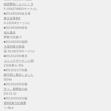
砲雷撃戦！よーい！ 9
F-105(578/853サークル)
■2014/03/30/名古屋
東方名華祭8
A-23(334サークル)
■2014/03/09/奈良
仙仏蒐合
夢殿大祀廟-3
■2014/02/02/福岡
大⑨州東方祭⑨
霖-29,30(378サークル)
■2013/12/30/東京
コミックマーケット85
2日目東セ-30a
■2013/11/17/京都
鎮守府に着任しました
呉04a
■2013/11/03/京都
文々。新聞友の会
DS-31,32
■2013/10/13/大阪
第9回東方紅楼夢
う-9a,b