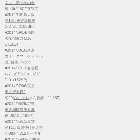
文々。新聞友の会
緋-40(248C/297SP)
■2014/10/12/大阪
第10回東方紅楼夢
O-27ab(2100SP)
■2014/09/14/福岡
大⑨州東方祭10
D-13,14
■2014/08/16/東京
コミックマーケット86
2日目東 パ-28b
■2014/07/13/名古屋
ｱﾝﾀﾞｰｸﾞﾗｳﾝﾄﾞｶｰﾆﾊﾞﾙ3
D-01(162SP)
■2014/07/06/東京
東方想七日2
想09(
ななはち
さん委託・111SP)
■2014/06/29/広島
東方椰麟祭第五幕
神-09,10(216SP)
■2014/05/11/東京
第11回博麗神社例大祭
N-38a(4,312サークル)
■2014/05/03-04/東京