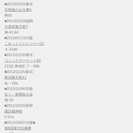
■2013/03/10/東京
天狗様のお仕事4
狗05
■2013/02/03/福岡
大⑨州東方祭7
神-43,44
■2013/01/13/大阪
こみっく☆トレジャー21
ネ-31ab
■2012/12/30/東京
コミックマーケット83
2日目 東地区 ア－08b
■2012/11/25/新潟
新潟東方祭11
あ－16a
■2012/11/04/京都
文々。新聞友の会
地-28
■2012/10/20/長野
諏訪風神祭
F-07a
■2012/10/07/大阪■
第8回東方紅楼夢