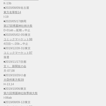
K-13b
■2020/08/09/名古屋
東方名華祭14
I-19
■2020/05/17/静岡
第17回博麗神社例大祭
D-01ab→延期→中止
■2020/05/02-05/東京
コミックマーケット98
4日目へ-20b→中止
■2019/12/28-31/東京
コミックマーケット97
落選
■2019/11/17/京都
文々。新聞友の会
天-07,08
■2019/10/20/小倉
大⑨州東方祭39
H-13,14
■2019/10/06/東京
第六回博麗神社秋季例大祭
I-06ab
■2019/08/09-12/東京