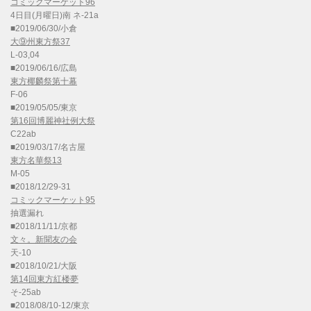
コミックマーケット96
4日目(月曜日)南 ネ-21a
■2019/06/30/小倉
大⑨州東方祭37
L-03,04
■2019/06/16/広島
東方椰麟祭第十幕
F-06
■2019/05/05/東京
第16回博麗神社例大祭
C22ab
■2019/03/17/名古屋
東方名華祭13
M-05
■2018/12/29-31
コミックマーケット95
抽選漏れ
■2018/11/11/京都
文々。新聞友の会
天-10
■2018/10/21/大阪
第14回東方紅楼夢
そ-25ab
■2018/08/10-12/東京