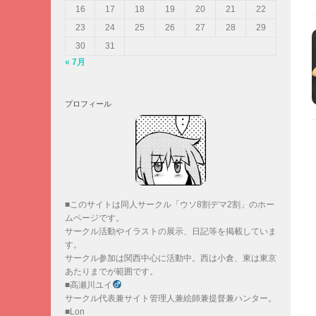
16
17
18
19
20
21
22
23
24
25
26
27
28
29
30
31
« 7月
プロフィール
■このサイトは同人サークル「ウソ8割デマ2割」のホー
ムページです。
サークル活動やイラストの展示、日記等を掲載していま
す。
サークル参加は関西中心に活動中。西は小倉、東は東京
あたりまでが範囲です。
■高瀬川ユイ
サークル代表兼サイト管理人兼絵師兼提督兼ハンター。
■Lon