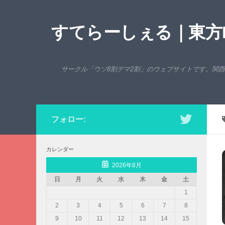
コンテンツへスキップ
すてらーしぇる｜東方P
サークル「ウソ8割デマ2割」のウェブサイトです。関
フォロー:
カレンダー
2026年8月
日
月
火
水
木
金
土
1
2
3
4
5
6
7
8
9
10
11
12
13
14
15