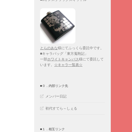
とらのあな
様にてふっくら委託中です。
■キャラバッグ「東方蒐鞄記」
一部
ホワイトキャンバス
様にて委託して
います。
☆キャラ一覧表☆
■０．内部リンク先
メンバー日記
初代すてら～しぇる
■１．相互リンク