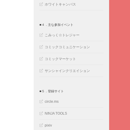
ホワイトキャンバス
■４．主な参加イベント
こみっく☆トレジャー
コミックコミュニケーション
コミックマーケット
サンシャインクリエイション
■５．登録サイト
circle.ms
NINJA TOOLS
pixiv