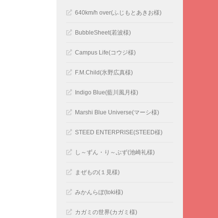
640km/h over(ふじもとあきお様)
BubbleSheet(若波様)
Campus Life(コウジ様)
F.M.Child(氷野広真様)
Indigo Blue(藍川風月様)
Marshi Blue Universe(マーシ様)
STEED ENTERPRISE(STEED様)
し～ずん・り～ぶず(池崎礼様)
まぜもの(１見様)
みかんらぼ(toki様)
カガミの世界(カガミ様)