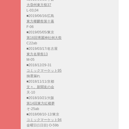
大⑨州東方祭37
L-03,04
■2019/06/16/広島
東方椰麟祭第十幕
F-06
■2019/05/05/東京
第16回博麗神社例大祭
C22ab
■2019/03/17/名古屋
東方名華祭13
M-05
■2018/12/29-31
コミックマーケット95
抽選漏れ
■2018/11/11/京都
文々。新聞友の会
天-10
■2018/10/21/大阪
第14回東方紅楼夢
そ-25ab
■2018/08/10-12/東京
コミックマーケット94
金曜日(1日目) O-59b