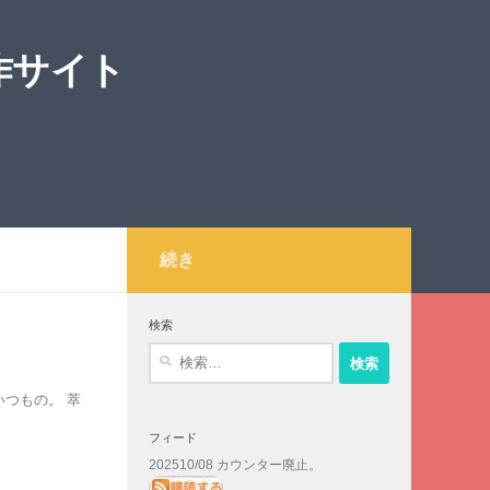
作サイト
続き
検索
検
索:
いつもの。 萃
フィード
202510/08 カウンター廃止。