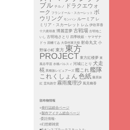
ブル
ドラクエウォ
チルノ
ボ
ーク
フランドール・スカーレット
ウリング
ルーミア
レ
モンハン
ミリア・スカーレット
レム
伊吹萃香
古戦場
博麗霊夢
十六夜咲夜
古明地こ
古明地さとり
四季映姫・ヤマザナ
いし
射命丸文
小
ドゥ
因幡てゐ
大⑨州東方祭
東方
東方
野塚小町
PROJECT
東方紅楼夢
東
犬走
河城にとり
風谷早苗
水橋パルスィ
艦隊
椛
艦これ
異種族レビュアーズ
色紙
これくしょん
藤原妹
霧雨魔理沙
紅
霊烏路空
風見幽香
頒布物情報
○
発行誌総合ページ
○
製作アイテム総合ページ
-委託情報-
○幻想郷雑貨
■6オンスブラックスキットル