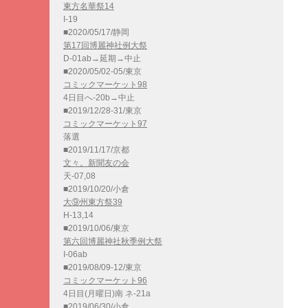
東方名華祭14
I-19
■2020/05/17/静岡
第17回博麗神社例大祭
D-01ab→延期→中止
■2020/05/02-05/東京
コミックマーケット98
4日目へ-20b→中止
■2019/12/28-31/東京
コミックマーケット97
落選
■2019/11/17/京都
文々。新聞友の会
天-07,08
■2019/10/20/小倉
大⑨州東方祭39
H-13,14
■2019/10/06/東京
第六回博麗神社秋季例大祭
I-06ab
■2019/08/09-12/東京
コミックマーケット96
4日目(月曜日)南 ネ-21a
■2019/06/30/小倉