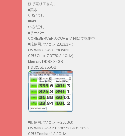
ほぼ売り子さん。
■流水
いるだけ。
■toki
いるだけ。
■サーバー
CORESERVERのCORE-MINIにて稼働中
■現使用パソコン(2013/3～)
OS:Winddows7 Pro 64bit
CPU:Core i7 3770(3.4GHz)
Memory:DDR3 32GB
HDD:SSD256GB
■旧使用パソコン(～2013/3)
OS:WindowsXP Home ServicePack3
CPU:Pentium4 3.2GHz