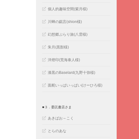
個人的趣味空間(紫月様)
川蝉の戯言(shion様)
幻想郷ぶらり旅(八雲様)
朱月(黒獣様)
洋燈印(荒海泰人様)
漆黒のBaselard(九野十弥様)
面舵いっぱいっぱい(けーひろ様)
■３．委託書店さま
あきばお～こく
とらのあな