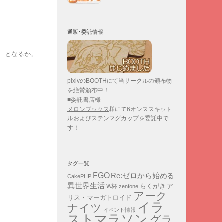
通販･委託情報
、となるか。
pixivのBOOTHにて当サークルの頒布物
を絶賛頒布中！
■委託書店様
メロンブックス
様にて6オンススキット
ルおよびステンマグカップを委託中で
す！
タグ一覧
FGO
Re:ゼロから始める
CakePHP
異世界生活
ア
らくがき
W杯
zenfone
アーク
リス・マーガトロイド
イラ
ナイツ
イベント情報
ストマラソン
グラ