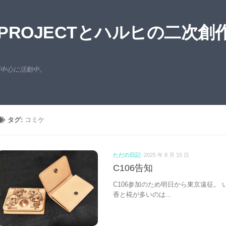
ROJECTとハルヒの二次創
西中心に活動中。
タグ:
コミケ
ただの日記
2025 年 8 月 15 日
C106告知
C106参加のため明日から東京遠征。 
香と椛が多いのは...