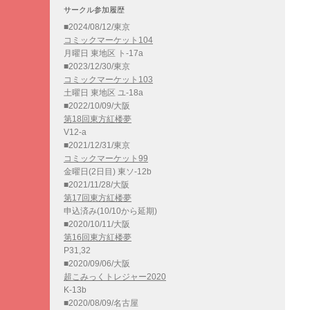
サークル参加履歴
■2024/08/12/東京
コミックマーケット104
月曜日 東地区 ト-17a
■2023/12/30/東京
コミックマーケット103
土曜日 東地区 ユ-18a
■2022/10/09/大阪
第18回東方紅楼夢
V12-a
■2021/12/31/東京
コミックマーケット99
金曜日(2日目) 東ソ-12b
■2021/11/28/大阪
第17回東方紅楼夢
申込済み(10/10から延期)
■2020/10/11/大阪
第16回東方紅楼夢
P31,32
■2020/09/06/大阪
超こみっくトレジャー2020
K-13b
■2020/08/09/名古屋