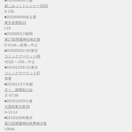
■2020/09/06/大阪
超こみっくトレジャー2020
K-13b
■2020/08/09/名古屋
東方名華祭14
I-19
■2020/05/17/静岡
第17回博麗神社例大祭
D-01ab→延期→中止
■2020/05/02-05/東京
コミックマーケット98
4日目へ-20b→中止
■2019/12/28-31/東京
コミックマーケット97
落選
■2019/11/17/京都
文々。新聞友の会
天-07,08
■2019/10/20/小倉
大⑨州東方祭39
H-13,14
■2019/10/06/東京
第六回博麗神社秋季例大祭
I-06ab