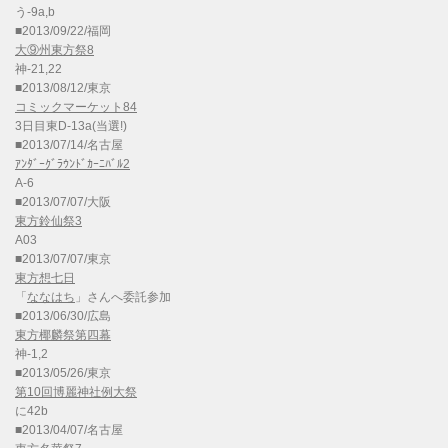
う-9a,b
■2013/09/22/福岡
大⑨州東方祭8
神-21,22
■2013/08/12/東京
コミックマーケット84
3日目東D-13a(当選!)
■2013/07/14/名古屋
ｱﾝﾀﾞｰｸﾞﾗｳﾝﾄﾞｶｰﾆﾊﾞﾙ2
A-6
■2013/07/07/大阪
東方鈴仙祭3
A03
■2013/07/07/東京
東方想七日
「
ななはち
」さんへ委託参加
■2013/06/30/広島
東方椰麟祭第四幕
神-1,2
■2013/05/26/東京
第10回博麗神社例大祭
に42b
■2013/04/07/名古屋