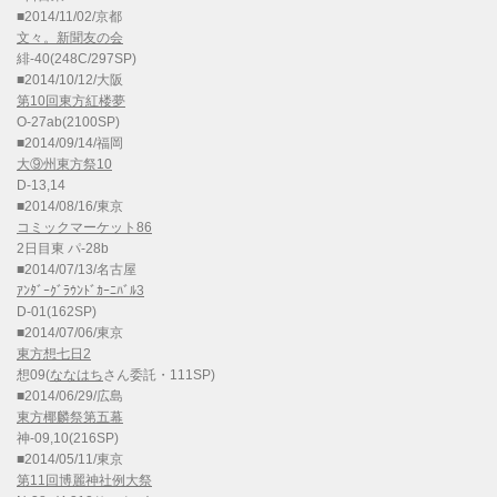
■2014/11/02/京都
文々。新聞友の会
緋-40(248C/297SP)
■2014/10/12/大阪
第10回東方紅楼夢
O-27ab(2100SP)
■2014/09/14/福岡
大⑨州東方祭10
D-13,14
■2014/08/16/東京
コミックマーケット86
2日目東 パ-28b
■2014/07/13/名古屋
ｱﾝﾀﾞｰｸﾞﾗｳﾝﾄﾞｶｰﾆﾊﾞﾙ3
D-01(162SP)
■2014/07/06/東京
東方想七日2
想09(
ななはち
さん委託・111SP)
■2014/06/29/広島
東方椰麟祭第五幕
神-09,10(216SP)
■2014/05/11/東京
第11回博麗神社例大祭