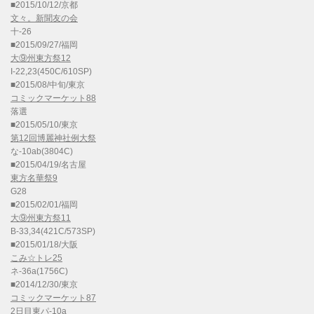
■2015/10/12/京都
文々。新聞友の会
十-26
■2015/09/27/福岡
大⑨州東方祭12
I-22,23(450C/610SP)
■2015/08/中旬/東京
コミックマーケット88
落選
■2015/05/10/東京
第12回博麗神社例大祭
な-10ab(3804C)
■2015/04/19/名古屋
東方名華祭9
G28
■2015/02/01/福岡
大⑨州東方祭11
B-33,34(421C/573SP)
■2015/01/18/大阪
こみ☆トレ25
ネ-36a(1756C)
■2014/12/30/東京
コミックマーケット87
2日目東パ-10a