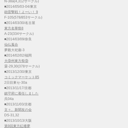
N-38a(4,312サークル)
■2014/05/03-04/東京
砲雷撃戦！よーい！ 9
F-105(578/853サークル)
■2014/03/30/名古屋
東方名華祭8
A-23(334サークル)
■2014/03/09/奈良
仙仏蒐合
夢殿大祀廟-3
■2014/02/02/福岡
大⑨州東方祭⑨
霖-29,30(378サークル)
■2013/12/30/東京
コミックマーケット85
2日目東セ-30a
■2013/11/17/京都
鎮守府に着任しました
呉04a
■2013/11/03/京都
文々。新聞友の会
DS-31,32
■2013/10/13/大阪
第9回東方紅楼夢