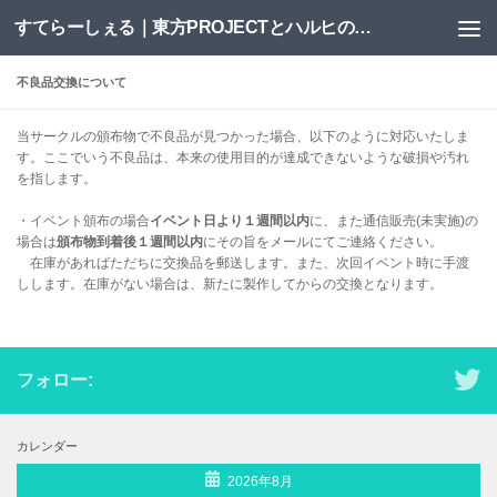
すてらーしぇる｜東方PROJECTとハルヒの二次創作サイト
コンテンツへスキップ
不良品交換について
当サークルの頒布物で不良品が見つかった場合、以下のように対応いたしま
す。ここでいう不良品は、本来の使用目的が達成できないような破損や汚れ
を指します。
・イベント頒布の場合
イベント日より１週間以内
に、また通信販売(未実施)の
場合は
頒布物到着後１週間以内
にその旨をメールにてご連絡ください。
在庫があればただちに交換品を郵送します。また、次回イベント時に手渡
しします。在庫がない場合は、新たに製作してからの交換となります。
フォロー:
カレンダー
2026年8月