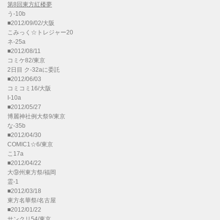
第8回東方紅楼夢
う-10b
■2012/09/02/大阪
こみっく☆トレジャー20
ネ-25a
■2012/08/11
コミケ82/東京
2日目 ク-32aに委託
■2012/06/03
コミコミ16/大阪
I-10a
■2012/05/27
博麗神社例大祭9/東京
な-35b
■2012/04/30
COMIC1☆6/東京
こ17a
■2012/04/22
大⑨州東方祭/福岡
霊-1
■2012/03/18
東方名華祭/名古屋
■2012/01/22
サンクリ54/東京