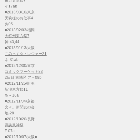
東方名華祭7
イ17ab
■2013/03/10/東京
天狗様のお仕事4
狗05
■2013/02/03/福岡
大⑨州東方祭7
神-43,44
■2013/01/13/大阪
こみっく☆トレジャー21
ネ-31ab
■2012/12/30/東京
コミックマーケット83
2日目 東地区 ア－08b
■2012/11/25/新潟
新潟東方祭11
あ－16a
■2012/11/04/京都
文々。新聞友の会
地-28
■2012/10/20/長野
諏訪風神祭
F-07a
■2012/10/07/大阪■