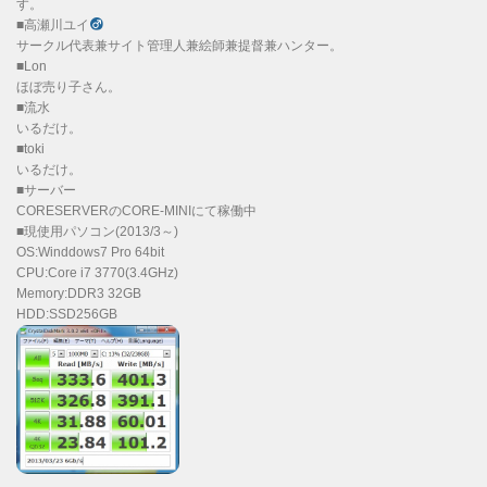
す。
■高瀬川ユイ
サークル代表兼サイト管理人兼絵師兼提督兼ハンター。
■Lon
ほぼ売り子さん。
■流水
いるだけ。
■toki
いるだけ。
■サーバー
CORESERVERのCORE-MINIにて稼働中
■現使用パソコン(2013/3～)
OS:Winddows7 Pro 64bit
CPU:Core i7 3770(3.4GHz)
Memory:DDR3 32GB
HDD:SSD256GB