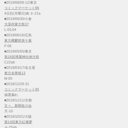
■2019/08/09-12/東京
コミックマーケット96
4日目(月曜日)南 ネ-21a
■2019/06/30/小倉
大⑨州東方祭37
L-03,04
■2019/06/16/広島
東方椰麟祭第十幕
F-06
■2019/05/05/東京
第16回博麗神社例大祭
C22ab
■2019/03/17/名古屋
東方名華祭13
M-05
■2018/12/29-31
コミックマーケット95
抽選漏れ
■2018/11/11/京都
文々。新聞友の会
天-10
■2018/10/21/大阪
第14回東方紅楼夢
そ-25ab