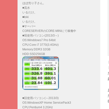
ほぼ売り子さん。
■流水
いるだけ。
■toki
いるだけ。
■サーバー
CORESERVERのCORE-MINIにて稼働中
■現使用パソコン(2013/3～)
OS:Winddows7 Pro 64bit
CPU:Core i7 3770(3.4GHz)
Memory:DDR3 32GB
HDD:SSD256GB
■旧使用パソコン(～2013/3)
OS:WindowsXP Home ServicePack3
CPU:Pentium4 3.2GHz