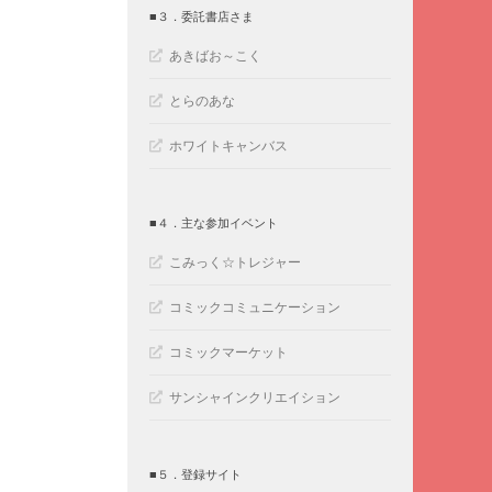
■３．委託書店さま
あきばお～こく
とらのあな
ホワイトキャンバス
■４．主な参加イベント
こみっく☆トレジャー
コミックコミュニケーション
コミックマーケット
サンシャインクリエイション
■５．登録サイト