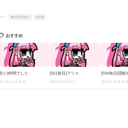
タグ:
東方PROJECT
犬走椛
おすすめ
残り3時間でした
[561枚目]アリス
[594枚目]隠岐
011 年 11 月 28 日
2018 年 9 月 22 日
2018 年 10 月 25 