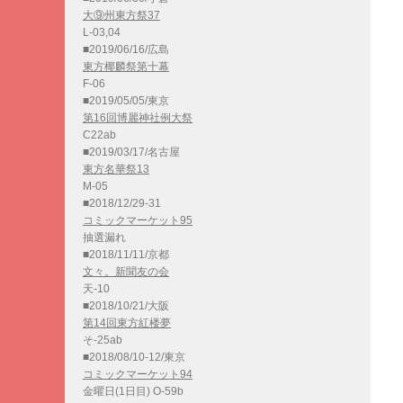
大⑨州東方祭37
L-03,04
■2019/06/16/広島
東方椰麟祭第十幕
F-06
■2019/05/05/東京
第16回博麗神社例大祭
C22ab
■2019/03/17/名古屋
東方名華祭13
M-05
■2018/12/29-31
コミックマーケット95
抽選漏れ
■2018/11/11/京都
文々。新聞友の会
天-10
■2018/10/21/大阪
第14回東方紅楼夢
そ-25ab
■2018/08/10-12/東京
コミックマーケット94
金曜日(1日目) O-59b