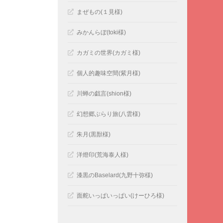
まぜもの(１見様)
みかんらぼ(toki様)
カガミの世界(カガミ様)
個人的趣味空間(紫月様)
川蝉の戯言(shion様)
幻想郷ぶらり旅(八雲様)
朱月(黒獣様)
洋燈印(荒海泰人様)
漆黒のBaselard(九野十弥様)
面舵いっぱいっぱい(けーひろ様)