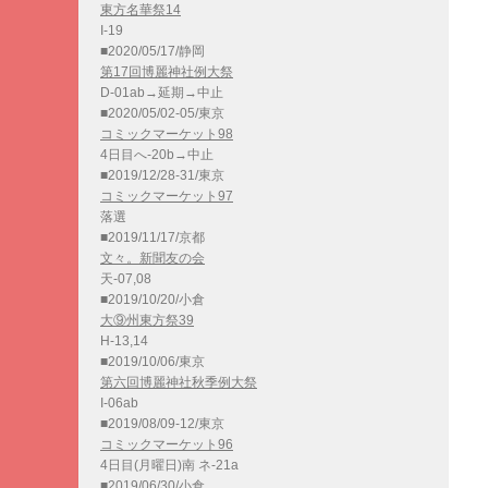
東方名華祭14
I-19
■2020/05/17/静岡
第17回博麗神社例大祭
D-01ab→延期→中止
■2020/05/02-05/東京
コミックマーケット98
4日目へ-20b→中止
■2019/12/28-31/東京
コミックマーケット97
落選
■2019/11/17/京都
文々。新聞友の会
天-07,08
■2019/10/20/小倉
大⑨州東方祭39
H-13,14
■2019/10/06/東京
第六回博麗神社秋季例大祭
I-06ab
■2019/08/09-12/東京
コミックマーケット96
4日目(月曜日)南 ネ-21a
■2019/06/30/小倉