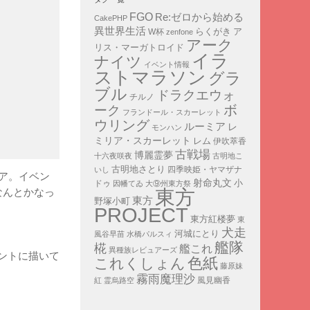
FGO
Re:ゼロから始める
CakePHP
異世界生活
ア
らくがき
W杯
zenfone
アーク
リス・マーガトロイド
イラ
ナイツ
イベント情報
ストマラソン
グラ
ブル
ドラクエウォ
チルノ
ボ
ーク
フランドール・スカーレット
ウリング
ルーミア
レ
モンハン
ミリア・スカーレット
レム
伊吹萃香
古戦場
博麗霊夢
十六夜咲夜
古明地こ
古明地さとり
四季映姫・ヤマザナ
いし
ア。イベン
射命丸文
小
ドゥ
因幡てゐ
大⑨州東方祭
東方
なんとかなっ
東方
野塚小町
PROJECT
東方紅楼夢
東
犬走
河城にとり
風谷早苗
水橋パルスィ
艦隊
椛
艦これ
異種族レビュアーズ
ントに描いて
色紙
これくしょん
藤原妹
霧雨魔理沙
紅
霊烏路空
風見幽香