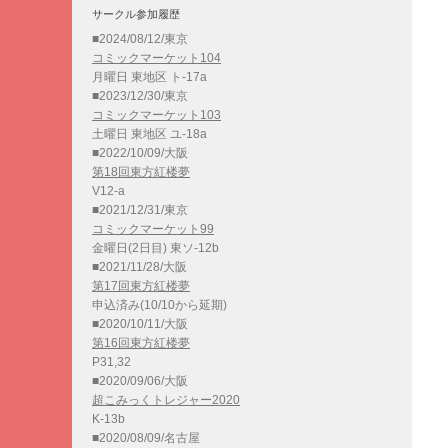
サークル参加履歴
■2024/08/12/東京
コミックマーケット104
月曜日 東地区 ト-17a
■2023/12/30/東京
コミックマーケット103
土曜日 東地区 ユ-18a
■2022/10/09/大阪
第18回東方紅楼夢
V12-a
■2021/12/31/東京
コミックマーケット99
金曜日(2日目) 東ソ-12b
■2021/11/28/大阪
第17回東方紅楼夢
申込済み(10/10から延期)
■2020/10/11/大阪
第16回東方紅楼夢
P31,32
■2020/09/06/大阪
超こみっくトレジャー2020
K-13b
■2020/08/09/名古屋