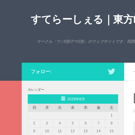
コンテンツへスキップ
すてらーしぇる｜東方P
サークル「ウソ8割デマ2割」のウェブサイトです。関
フォロー:
カレンダー
2026年8月
日
月
火
水
木
金
土
1
2
3
4
5
6
7
8
9
10
11
12
13
14
15