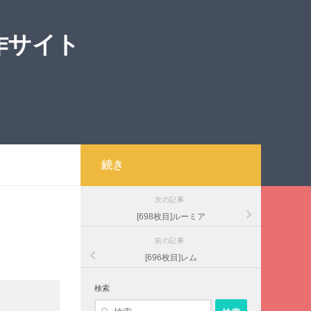
作サイト
続き
次の記事
[698枚目]ルーミア
前の記事
[696枚目]レム
検索
検