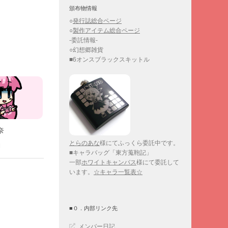
頒布物情報
○
発行誌総合ページ
○
製作アイテム総合ページ
-委託情報-
○幻想郷雑貨
■6オンスブラックスキットル
奈
とらのあな
様にてふっくら委託中です。
日
■キャラバッグ「東方蒐鞄記」
一部
ホワイトキャンバス
様にて委託して
います。
☆キャラ一覧表☆
■０．内部リンク先
メンバー日記