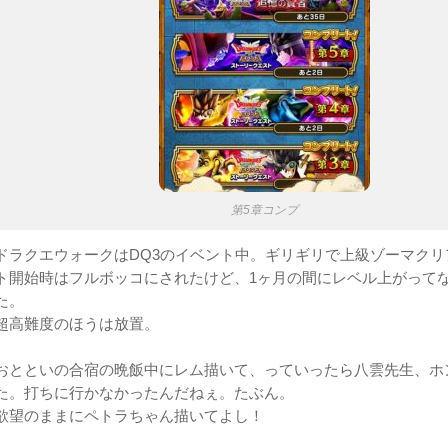
第5章コンプ
ドラクエウォークはDQ3のイベント中。ギリギリで上級ゾーマクリ
ト開始時はフルボッコにされたけど、1ヶ月の間にレベル上がって
た。
超高難度のほうは放置。
おとといの合宿の晩飯中にレム描いて、っていったら八雲先生、ホ
た。打ちに行かなかったんだねぇ。たぶん。
欲望のままにペトラちゃん描いてよし！