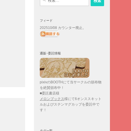
索:
フィード
202510/08 カウンター廃止。
通販･委託情報
pixivのBOOTHにて当サークルの頒布物
を絶賛頒布中！
■委託書店様
メロンブックス
様にて6オンススキット
ルおよびステンマグカップを委託中で
す！
タグ一覧