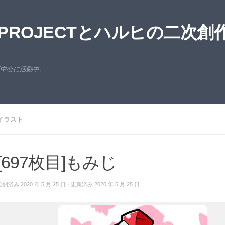
ROJECTとハルヒの二次創
西中心に活動中。
イラスト
[697枚目]もみじ
公開済み
2020 年 5 月 25 日
· 更新済み
2020 年 5 月 25 日