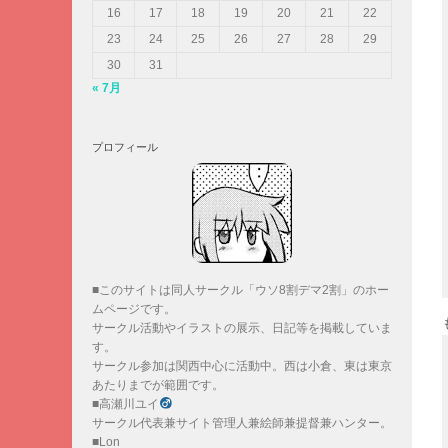
16
17
18
19
20
21
22
23
24
25
26
27
28
29
30
31
« 7月
プロフィール
■このサイトは同人サークル「ウソ8割デマ2割」のホー
ムページです。
サークル活動やイラストの展示、日記等を掲載していま
す。
サークル参加は関西中心に活動中。西は小倉、東は東京
あたりまでが範囲です。
■高瀬川ユイ
サークル代表兼サイト管理人兼絵師兼提督兼ハンター。
■Lon