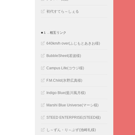
初代すてら～しぇる
■１．相互リンク
640km/h over(ふじもとあきお様)
BubbleSheet(若波様)
Campus Life(コウジ様)
F.M.Child(氷野広真様)
Indigo Blue(藍川風月様)
Marshi Blue Universe(マーシ様)
STEED ENTERPRISE(STEED様)
し～ずん・り～ぶず(池崎礼様)