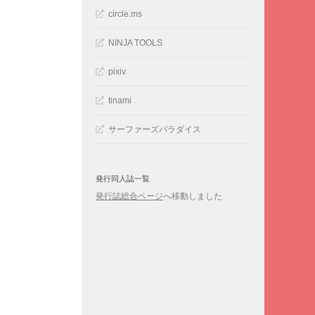
circle.ms
NINJA TOOLS
pixiv
tinami
サーファーズパラダイス
発行同人誌一覧
発行誌総合ページ
へ移動しました