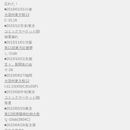
忘れた！
■2016/01/31/小倉
大⑨州東方祭13
C-15,16
■2015/12/月末/東京
コミックマーケット89
抽選漏れ
■2015/11/01/大阪
第11回東方紅楼夢
し-11ab
■2015/10/12/京都
文々。新聞友の会
十-26
■2015/09/27/福岡
大⑨州東方祭12
I-22,23(450C/610SP)
■2015/08/中旬/東京
コミックマーケット88
落選
■2015/05/10/東京
第12回博麗神社例大祭
な-10ab(3804C)
■2015/04/19/名古屋