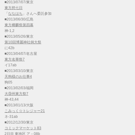
■2013/07/07/東京
東方想七日
「
ななはち
」さんへ委託参加
■2013/06/30/広島
東方椰麟祭第四幕
神-1,2
■2013/05/26/東京
第10回博麗神社例大祭
に42b
■2013/04/07/名古屋
東方名華祭7
イ17ab
■2013/03/10/東京
天狗様のお仕事4
狗05
■2013/02/03/福岡
大⑨州東方祭7
神-43,44
■2013/01/13/大阪
こみっく☆トレジャー21
ネ-31ab
■2012/12/30/東京
コミックマーケット83
2日目 東地区 ア－08b