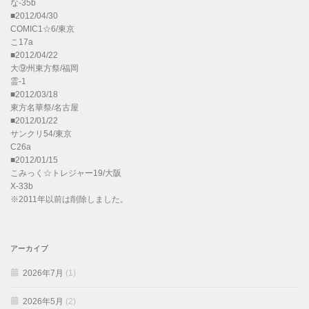
な-35b
■2012/04/30
COMIC1☆6/東京
こ17a
■2012/04/22
大⑨州東方祭/福岡
霊-1
■2012/03/18
東方名華祭/名古屋
■2012/01/22
サンクリ54/東京
C26a
■2012/01/15
こみっく☆トレジャー19/大阪
X-33b
※2011年以前は削除しました。
アーカイブ
2026年7月
(1)
2026年5月
(2)