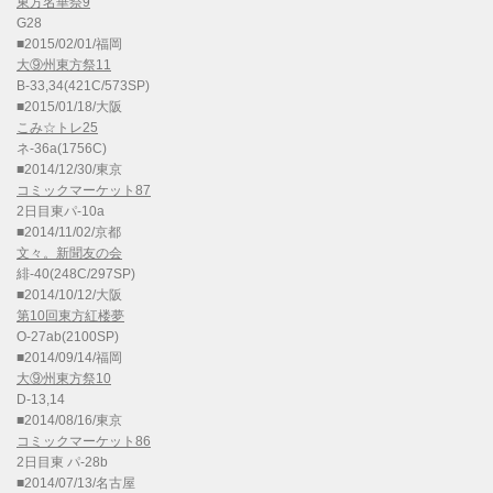
東方名華祭9
G28
■2015/02/01/福岡
大⑨州東方祭11
B-33,34(421C/573SP)
■2015/01/18/大阪
こみ☆トレ25
ネ-36a(1756C)
■2014/12/30/東京
コミックマーケット87
2日目東パ-10a
■2014/11/02/京都
文々。新聞友の会
緋-40(248C/297SP)
■2014/10/12/大阪
第10回東方紅楼夢
O-27ab(2100SP)
■2014/09/14/福岡
大⑨州東方祭10
D-13,14
■2014/08/16/東京
コミックマーケット86
2日目東 パ-28b
■2014/07/13/名古屋