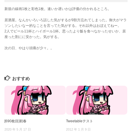
新規の線画1枚と彩色1枚。速いか遅いかは評価の分かれるところ。
居酒屋。なんかいろいろ話した気がするが9割方忘れてしまった。御大がマラ
ソンしたいなー的なことを言ってた気がする。それ以外はおぼえてねー。
2人でビール11杯とハイボール1杯。思ったより飯を食べなかったせいか、居
座った割にに安かった。気がする。
次の日、やはり頭痛が少々。。
おすすめ
[690枚目]初春
Tweetableテスト
2020 年 5 月 17 日
2012 年 1 月 9 日