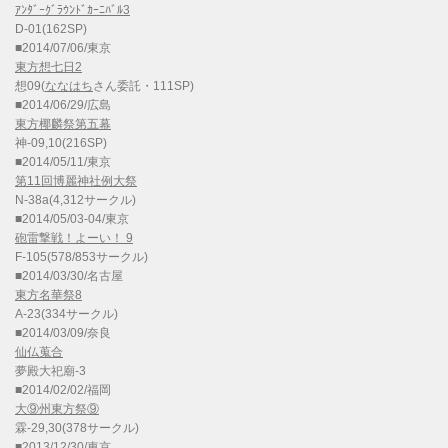
ｱﾝﾀﾞｰｸﾞﾗｳﾝﾄﾞｶｰﾆﾊﾞﾙ3
D-01(162SP)
■2014/07/06/東京
東方想七日2
想09(
ななはち
さん委託・111SP)
■2014/06/29/広島
東方椰麟祭第五幕
神-09,10(216SP)
■2014/05/11/東京
第11回博麗神社例大祭
N-38a(4,312サークル)
■2014/05/03-04/東京
砲雷撃戦！よーい！ 9
F-105(578/853サークル)
■2014/03/30/名古屋
東方名華祭8
A-23(334サークル)
■2014/03/09/奈良
仙仏蒐合
夢殿大祀廟-3
■2014/02/02/福岡
大⑨州東方祭⑨
霖-29,30(378サークル)
■2013/12/30/東京