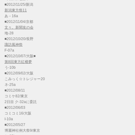
■2012/11/25/新潟
新潟東方祭11
あ－16a
■2012/11/04/京都
文々。新聞友の会
地-28
■2012/10/20/長野
諏訪風神祭
F-07a
■2012/10/07/大阪■
第8回東方紅楼夢
う-10b
■2012/09/02/大阪
こみっく☆トレジャー20
ネ-25a
■2012/08/11
コミケ82/東京
2日目 ク-32aに委託
■2012/06/03
コミコミ16/大阪
I-10a
■2012/05/27
博麗神社例大祭9/東京