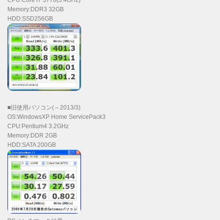
Memory:DDR3 32GB
HDD:SSD256GB
■旧使用パソコン(～2013/3)
OS:WindowsXP Home ServicePack3
CPU:Pentium4 3.2GHz
Memory:DDR 2GB
HDD:SATA 200GB