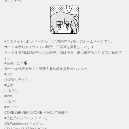
プロフィール
■このサイトは同人サークル「ウソ8割デマ2割」のホームページです。
サークル活動やイラストの展示、日記等を掲載しています。
サークル参加は関西中心に活動中。西は小倉、東は東京あたりまでが範囲で
す。
■高瀬川ユイ
サークル代表兼サイト管理人兼絵師兼提督兼ハンター。
■Lon
ほぼ売り子さん。
■流水
いるだけ。
■toki
いるだけ。
■サーバー
CORESERVERのCORE-MINIにて稼働中
■現使用パソコン(2013/3～)
OS:Winddows7 Pro 64bit
CPU:Core i7 3770(3.4GHz)