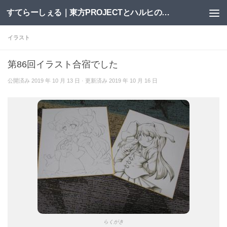
すてらーしぇる｜東方PROJECTとハルヒの二次創作サイト
コンテンツへスキップ
イラスト
第86回イラスト合宿でした
公開済み
2019 年 10 月 13 日
· 更新済み
2019 年 10 月 16 日
らくがき