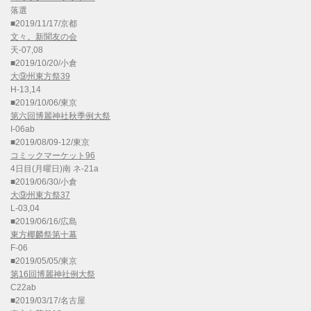
落選
■2019/11/17/京都
文々。新聞友の会
天-07,08
■2019/10/20/小倉
大⑨州東方祭39
H-13,14
■2019/10/06/東京
第六回博麗神社秋季例大祭
I-06ab
■2019/08/09-12/東京
コミックマーケット96
4日目(月曜日)南 ネ-21a
■2019/06/30/小倉
大⑨州東方祭37
L-03,04
■2019/06/16/広島
東方椰麟祭第十幕
F-06
■2019/05/05/東京
第16回博麗神社例大祭
C22ab
■2019/03/17/名古屋