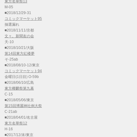
東方名華祭13
M-05
■2018/12/29-31
コミックマーケット95
抽選漏れ
■2018/11/11/京都
文々。新聞友の会
天-10
■2018/10/21/大阪
第14回東方紅楼夢
そ-25ab
■2018/08/10-12/東京
コミックマーケット94
金曜日(1日目) O-59b
■2018/06/10/広島
東方椰麟祭第九幕
C-15
■2018/05/06/東京
第15回博麗神社例大祭
C-21ab
■2018/04/01/名古屋
東方名華祭12
H-16
■2017/12/末/東京