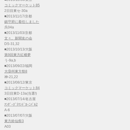
コミックマーケット85
2日目東セ-30a
■2013/11/17/京都
鎮守府に着任しました
呉04a
■2013/11/03/京都
文々。新聞友の会
DS-31,32
■2013/10/13/大阪
第9回東方紅楼夢
う-9a,b
■2013/09/22/福岡
大⑨州東方祭8
神-21,22
■2013/08/12/東京
コミックマーケット84
3日目東D-13a(当選!)
■2013/07/14/名古屋
ｱﾝﾀﾞｰｸﾞﾗｳﾝﾄﾞｶｰﾆﾊﾞﾙ2
A-6
■2013/07/07/大阪
東方鈴仙祭3
A03