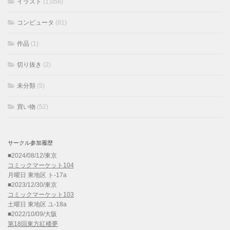
イラスト
(1,058)
コンピュータ
(81)
作品
(1)
切り抜き
(2)
未分類
(5)
買い物
(52)
サークル参加履歴
■2024/08/12/東京
コミックマーケット104
月曜日 東地区 ト-17a
■2023/12/30/東京
コミックマーケット103
土曜日 東地区 ユ-18a
■2022/10/09/大阪
第18回東方紅楼夢