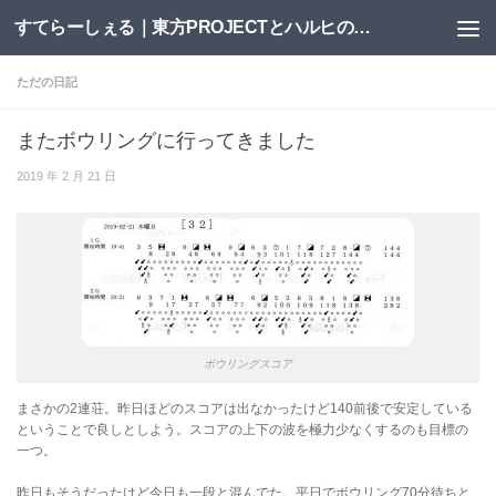
すてらーしぇる｜東方PROJECTとハルヒの二次創作サイト
コンテンツへスキップ
ただの日記
またボウリングに行ってきました
2019 年 2 月 21 日
ボウリングスコア
まさかの2連荘。昨日ほどのスコアは出なかったけど140前後で安定している
ということで良しとしよう。スコアの上下の波を極力少なくするのも目標の
一つ。
昨日もそうだったけど今日も一段と混んでた。平日でボウリング70分待ちと