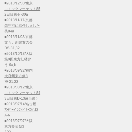
■2013/12/30/東京
コミックマーケット85
2日目東セ-30a
■2013/11/17/京都
鎮守府に着任しました
呉04a
■2013/11/03/京都
文々。新聞友の会
DS-31,32
■2013/10/13/大阪
第9回東方紅楼夢
う-9a,b
■2013/09/22/福岡
大⑨州東方祭8
神-21,22
■2013/08/12/東京
コミックマーケット84
3日目東D-13a(当選!)
■2013/07/14/名古屋
ｱﾝﾀﾞｰｸﾞﾗｳﾝﾄﾞｶｰﾆﾊﾞﾙ2
A-6
■2013/07/07/大阪
東方鈴仙祭3