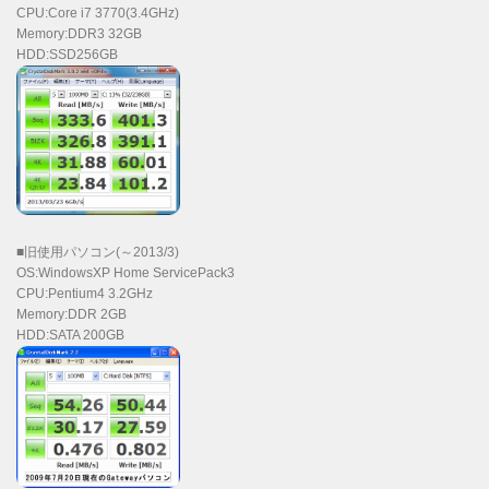
CPU:Core i7 3770(3.4GHz)
Memory:DDR3 32GB
HDD:SSD256GB
■旧使用パソコン(～2013/3)
OS:WindowsXP Home ServicePack3
CPU:Pentium4 3.2GHz
Memory:DDR 2GB
HDD:SATA 200GB