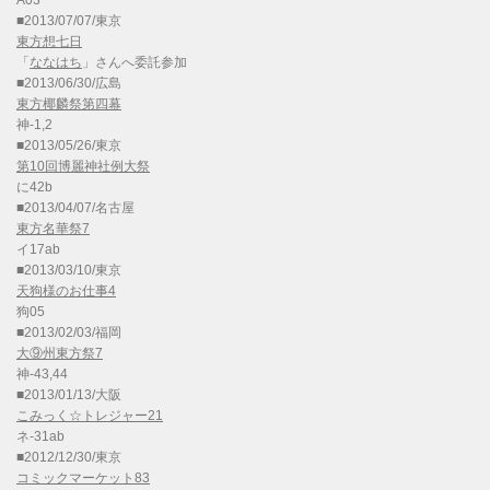
A03
■2013/07/07/東京
東方想七日
「
ななはち
」さんへ委託参加
■2013/06/30/広島
東方椰麟祭第四幕
神-1,2
■2013/05/26/東京
第10回博麗神社例大祭
に42b
■2013/04/07/名古屋
東方名華祭7
イ17ab
■2013/03/10/東京
天狗様のお仕事4
狗05
■2013/02/03/福岡
大⑨州東方祭7
神-43,44
■2013/01/13/大阪
こみっく☆トレジャー21
ネ-31ab
■2012/12/30/東京
コミックマーケット83