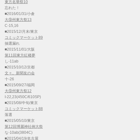
東方名華祭10
忘れた！
■2016/01/31/小倉
大⑨州東方祭13
C-15,16
■2015/12/月末/東京
コミックマーケット89
抽選漏れ
■2015/11/01/大阪
第11回東方紅楼夢
し-11ab
■2015/10/12/京都
文々。新聞友の会
十-26
■2015/09/27/福岡
大⑨州東方祭12
I-22,23(450C/610SP)
■2015/08/中旬/東京
コミックマーケット88
落選
■2015/05/10/東京
第12回博麗神社例大祭
な-10ab(3804C)
■2015/04/19/名古屋