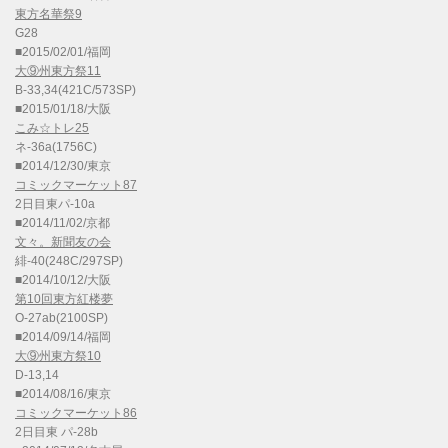
東方名華祭9
G28
■2015/02/01/福岡
大⑨州東方祭11
B-33,34(421C/573SP)
■2015/01/18/大阪
こみ☆トレ25
ネ-36a(1756C)
■2014/12/30/東京
コミックマーケット87
2日目東パ-10a
■2014/11/02/京都
文々。新聞友の会
緋-40(248C/297SP)
■2014/10/12/大阪
第10回東方紅楼夢
O-27ab(2100SP)
■2014/09/14/福岡
大⑨州東方祭10
D-13,14
■2014/08/16/東京
コミックマーケット86
2日目東 パ-28b