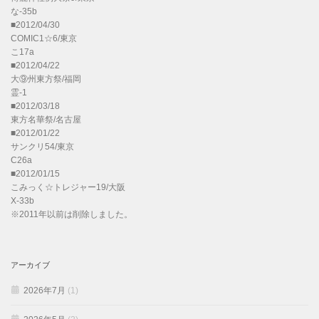
な-35b
■2012/04/30
COMIC1☆6/東京
こ17a
■2012/04/22
大⑨州東方祭/福岡
霊-1
■2012/03/18
東方名華祭/名古屋
■2012/01/22
サンクリ54/東京
C26a
■2012/01/15
こみっく☆トレジャー19/大阪
X-33b
※2011年以前は削除しました。
アーカイブ
2026年7月
(1)