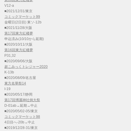
第18回東方紅楼夢
V12-a
■2021/12/31/東京
コミックマーケット99
金曜日(2日目) 東ソ-12b
■2021/11/28/大阪
第17回東方紅楼夢
申込済み(10/10から延期)
■2020/10/11/大阪
第16回東方紅楼夢
P31,32
■2020/09/06/大阪
超こみっくトレジャー2020
K-13b
■2020/08/09/名古屋
東方名華祭14
I-19
■2020/05/17/静岡
第17回博麗神社例大祭
D-01ab→延期→中止
■2020/05/02-05/東京
コミックマーケット98
4日目へ-20b→中止
■2019/12/28-31/東京