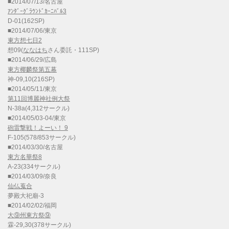
■2014/07/13/名古屋
ｱﾝﾀﾞｰｸﾞﾗｳﾝﾄﾞｶｰﾆﾊﾞﾙ3
D-01(162SP)
■2014/07/06/東京
東方想七日2
想09(
ななはち
さん委託・111SP)
■2014/06/29/広島
東方椰麟祭第五幕
神-09,10(216SP)
■2014/05/11/東京
第11回博麗神社例大祭
N-38a(4,312サークル)
■2014/05/03-04/東京
砲雷撃戦！よーい！ 9
F-105(578/853サークル)
■2014/03/30/名古屋
東方名華祭8
A-23(334サークル)
■2014/03/09/奈良
仙仏蒐合
夢殿大祀廟-3
■2014/02/02/福岡
大⑨州東方祭⑨
霖-29,30(378サークル)