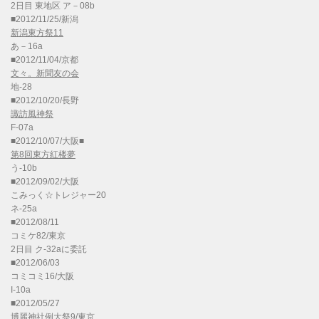
2日目 東地区 ア－08b
■2012/11/25/新潟
新潟東方祭11
あ－16a
■2012/11/04/京都
文々。新聞友の会
地-28
■2012/10/20/長野
諏訪風神祭
F-07a
■2012/10/07/大阪■
第8回東方紅楼夢
う-10b
■2012/09/02/大阪
こみっく☆トレジャー20
ネ-25a
■2012/08/11
コミケ82/東京
2日目 ク-32aに委託
■2012/06/03
コミコミ16/大阪
I-10a
■2012/05/27
博麗神社例大祭9/東京