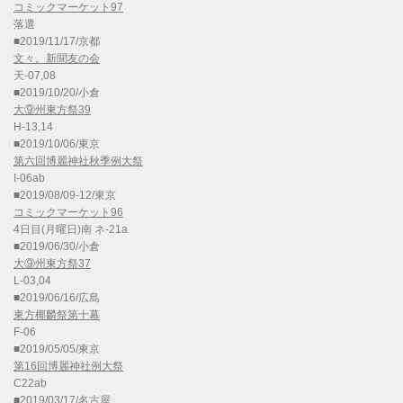
コミックマーケット97
落選
■2019/11/17/京都
文々。新聞友の会
天-07,08
■2019/10/20/小倉
大⑨州東方祭39
H-13,14
■2019/10/06/東京
第六回博麗神社秋季例大祭
I-06ab
■2019/08/09-12/東京
コミックマーケット96
4日目(月曜日)南 ネ-21a
■2019/06/30/小倉
大⑨州東方祭37
L-03,04
■2019/06/16/広島
東方椰麟祭第十幕
F-06
■2019/05/05/東京
第16回博麗神社例大祭
C22ab
■2019/03/17/名古屋