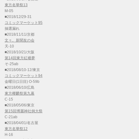
東方名華祭13
M-05
■2018/12/29-31
コミックマーケット95
抽選漏れ
■2018/11/11/京都
文々。新聞友の会
天-10
■2018/10/21/大阪
第14回東方紅楼夢
そ-25ab
■2018/08/10-12/東京
コミックマーケット94
金曜日(1日目) O-59b
■2018/06/10/広島
東方椰麟祭第九幕
C-15
■2018/05/06/東京
第15回博麗神社例大祭
C-21ab
■2018/04/01/名古屋
東方名華祭12
H-16