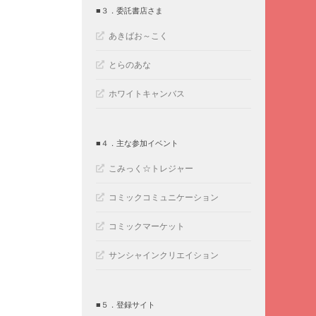
■３．委託書店さま
あきばお～こく
とらのあな
ホワイトキャンバス
■４．主な参加イベント
こみっく☆トレジャー
コミックコミュニケーション
コミックマーケット
サンシャインクリエイション
■５．登録サイト