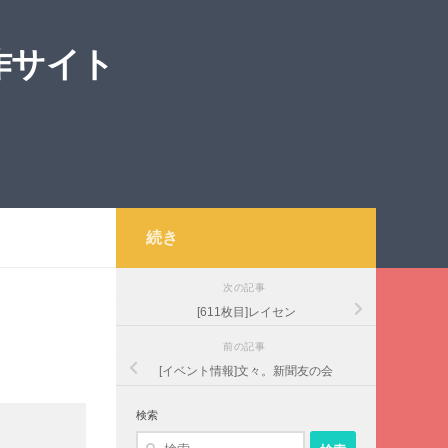
作サイト
続き
次の記事
[611枚目]レイセン
前の記事
[イベント情報]文々。新聞友の会
検索
検