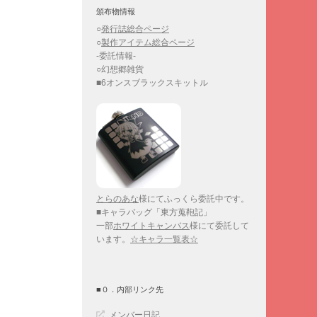
頒布物情報
○
発行誌総合ページ
○
製作アイテム総合ページ
-委託情報-
○幻想郷雑貨
■6オンスブラックスキットル
とらのあな
様にてふっくら委託中です。
■キャラバッグ「東方蒐鞄記」
一部
ホワイトキャンバス
様にて委託して
います。
☆キャラ一覧表☆
■０．内部リンク先
メンバー日記