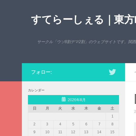
コンテンツへスキップ
すてらーしぇる｜東方P
サークル「ウソ8割デマ2割」のウェブサイトです。関
フォロー:
カレンダー
2026年8月
日
月
火
水
木
金
土
2
1
2
3
4
5
6
7
8
9
10
11
12
13
14
15