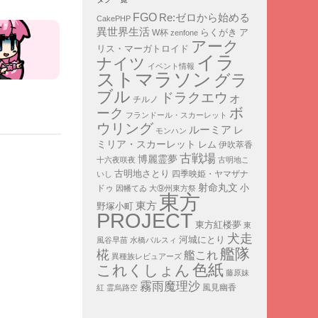
FGO
Re:ゼロから始める
CakePHP
異世界生活
ア
らくがき
W杯
zenfone
アーク
リス・マーガトロイド
イラ
ナイツ
イベント情報
ストマラソン
グラ
ブル
ドラクエウォ
チルノ
ボ
ーク
フランドール・スカーレット
ウリング
ルーミア
レ
モンハン
ミリア・スカーレット
レム
伊吹萃香
古戦場
博麗霊夢
十六夜咲夜
古明地こ
古明地さとり
四季映姫・ヤマザナ
いし
射命丸文
小
ドゥ
因幡てゐ
大⑨州東方祭
東方
東方
野塚小町
PROJECT
東方紅楼夢
東
犬走
河城にとり
風谷早苗
水橋パルスィ
艦隊
椛
艦これ
異種族レビュアーズ
色紙
これくしょん
藤原妹
霧雨魔理沙
紅
霊烏路空
風見幽香