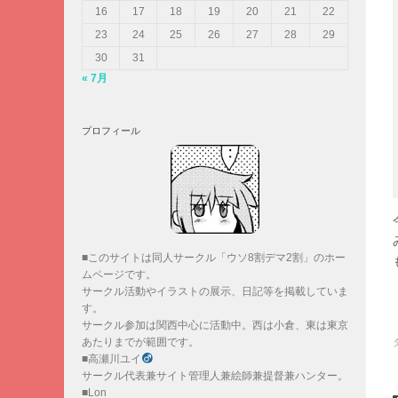
16
17
18
19
20
21
22
23
24
25
26
27
28
29
30
31
« 7月
プロフィール
■このサイトは同人サークル「ウソ8割デマ2割」のホー
ムページです。
サークル活動やイラストの展示、日記等を掲載していま
す。
サークル参加は関西中心に活動中。西は小倉、東は東京
あたりまでが範囲です。
■高瀬川ユイ
サークル代表兼サイト管理人兼絵師兼提督兼ハンター。
■Lon