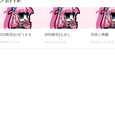
おすすめ
[532枚目]おぜうさま
[455枚目]もみじ
旧友と晩飯
018 年 5 月 3 日
2017 年 9 月 5 日
2013 年 4 月 24 日