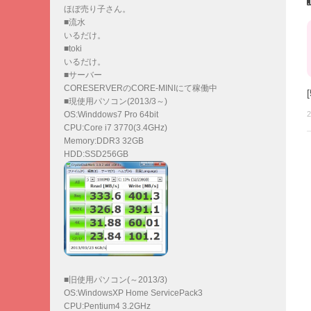
ほぼ売り子さん。
■流水
いるだけ。
■toki
いるだけ。
■サーバー
CORESERVERのCORE-MINIにて稼働中
■現使用パソコン(2013/3～)
OS:Winddows7 Pro 64bit
2
CPU:Core i7 3770(3.4GHz)
Memory:DDR3 32GB
HDD:SSD256GB
■旧使用パソコン(～2013/3)
OS:WindowsXP Home ServicePack3
CPU:Pentium4 3.2GHz