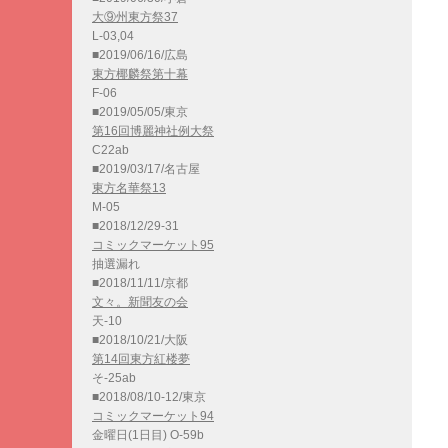
大⑨州東方祭37
L-03,04
■2019/06/16/広島
東方椰麟祭第十幕
F-06
■2019/05/05/東京
第16回博麗神社例大祭
C22ab
■2019/03/17/名古屋
東方名華祭13
M-05
■2018/12/29-31
コミックマーケット95
抽選漏れ
■2018/11/11/京都
文々。新聞友の会
天-10
■2018/10/21/大阪
第14回東方紅楼夢
そ-25ab
■2018/08/10-12/東京
コミックマーケット94
金曜日(1日目) O-59b