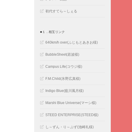
初代すてら～しぇる
■１．相互リンク
640km/h over(ふじもとあきお様)
BubbleSheet(若波様)
Campus Life(コウジ様)
F.M.Child(氷野広真様)
Indigo Blue(藍川風月様)
Marshi Blue Universe(マーシ様)
STEED ENTERPRISE(STEED様)
し～ずん・り～ぶず(池崎礼様)