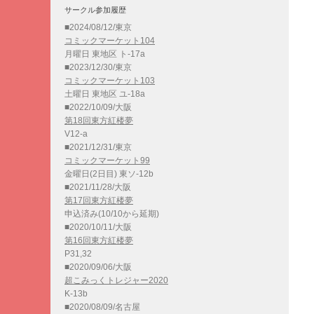
サークル参加履歴
■2024/08/12/東京
コミックマーケット104
月曜日 東地区 ト-17a
■2023/12/30/東京
コミックマーケット103
土曜日 東地区 ユ-18a
■2022/10/09/大阪
第18回東方紅楼夢
V12-a
■2021/12/31/東京
コミックマーケット99
金曜日(2日目) 東ソ-12b
■2021/11/28/大阪
第17回東方紅楼夢
申込済み(10/10から延期)
■2020/10/11/大阪
第16回東方紅楼夢
P31,32
■2020/09/06/大阪
超こみっくトレジャー2020
K-13b
■2020/08/09/名古屋