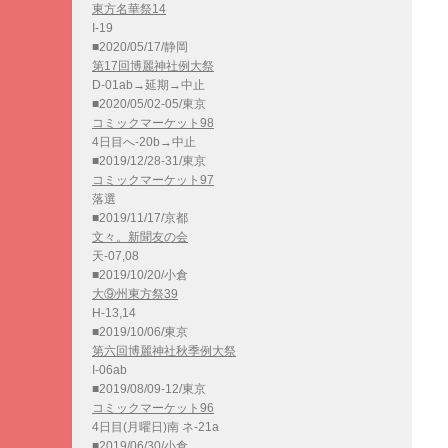
東方名華祭14
I-19
■2020/05/17/静岡
第17回博麗神社例大祭
D-01ab→延期→中止
■2020/05/02-05/東京
コミックマーケット98
4日目へ-20b→中止
■2019/12/28-31/東京
コミックマーケット97
落選
■2019/11/17/京都
文々。新聞友の会
天-07,08
■2019/10/20/小倉
大⑨州東方祭39
H-13,14
■2019/10/06/東京
第六回博麗神社秋季例大祭
I-06ab
■2019/08/09-12/東京
コミックマーケット96
4日目(月曜日)南 ネ-21a
■2019/06/30/小倉