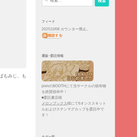
索:
フィード
202510/08 カウンター廃止。
通販･委託情報
ばもみじ、も
pixivのBOOTHにて当サークルの頒布物
を絶賛頒布中！
■委託書店様
メロンブックス
様にて6オンススキット
ルおよびステンマグカップを委託中で
す！
タグ一覧