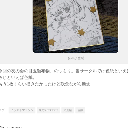
もみじ色紙
今回の友の会の目玉頒布物。のつもり。当サークルでは色紙といえ
みじといえば色紙。
もう1枚くらい描きたかったけど残念ながら断念。
タグ:
イラストマラソン
東方PROJECT
犬走椛
色紙