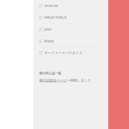
circle.ms
NINJA TOOLS
pixiv
tinami
サーファーズパラダイス
発行同人誌一覧
発行誌総合ページ
へ移動しました