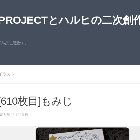
ROJECTとハルヒの二次創
西中心に活動中。
イラスト
[610枚目]もみじ
018 年 11 月 10 日