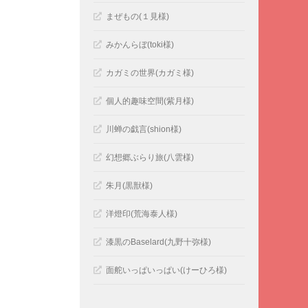
まぜもの(１見様)
みかんらぼ(toki様)
カガミの世界(カガミ様)
個人的趣味空間(紫月様)
川蝉の戯言(shion様)
幻想郷ぶらり旅(八雲様)
朱月(黒獣様)
洋燈印(荒海泰人様)
漆黒のBaselard(九野十弥様)
面舵いっぱいっぱい(けーひろ様)