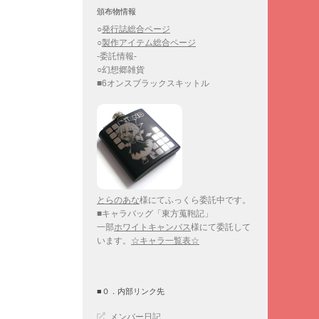
頒布物情報
○
発行誌総合ページ
○
製作アイテム総合ページ
-委託情報-
○幻想郷雑貨
■6オンスブラックスキットル
とらのあな
様にてふっくら委託中です。
■キャラバッグ「東方蒐鞄記」
一部
ホワイトキャンバス
様にて委託して
います。
☆キャラ一覧表☆
■０．内部リンク先
メンバー日記