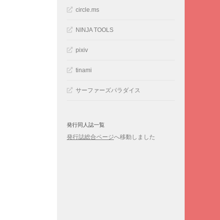
circle.ms
NINJA TOOLS
pixiv
tinami
サーファーズパラダイス
発行同人誌一覧
発行誌総合ページ
へ移動しました