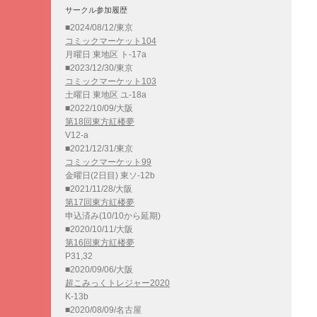
サークル参加履歴
■2024/08/12/東京
コミックマーケット104
月曜日 東地区 ト-17a
■2023/12/30/東京
コミックマーケット103
土曜日 東地区 ユ-18a
■2022/10/09/大阪
第18回東方紅楼夢
V12-a
■2021/12/31/東京
コミックマーケット99
金曜日(2日目) 東ソ-12b
■2021/11/28/大阪
第17回東方紅楼夢
申込済み(10/10から延期)
■2020/10/11/大阪
第16回東方紅楼夢
P31,32
■2020/09/06/大阪
超こみっくトレジャー2020
K-13b
■2020/08/09/名古屋