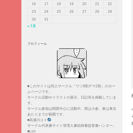
16
17
18
19
20
21
22
23
24
25
26
27
28
29
30
31
« 7月
プロフィール
■このサイトは同人サークル「ウソ8割デマ2割」のホー
ムページです。
サークル活動やイラストの展示、日記等を掲載していま
す。
サークル参加は関西中心に活動中。西は小倉、東は東京
あたりまでが範囲です。
■高瀬川ユイ
サークル代表兼サイト管理人兼絵師兼提督兼ハンター。
■Lon