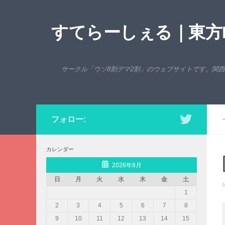
コンテンツへスキップ
すてらーしぇる｜東方P
サークル「ウソ8割デマ2割」のウェブサイトです。関
フォロー:
カレンダー
2026年8月
日
月
火
水
木
金
土
1
2
3
4
5
6
7
8
9
10
11
12
13
14
15