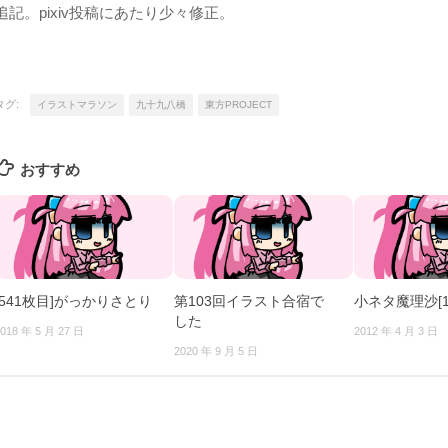
追記。pixiv投稿にあたり少々修正。
タグ:
イラストマラソン
九十九八橋
東方PROJECT
おすすめ
[541枚目]がっかりさとり
第103回イラスト合宿で
小ネタ魔理沙[1
した
018 年 5 月 27 日
2012 年 4 月 3 日
2020 年 9 月 5 日