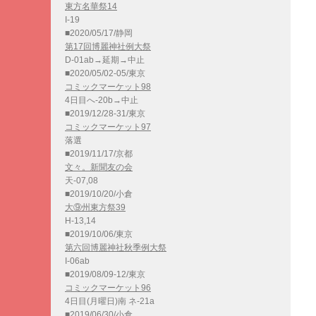
東方名華祭14
I-19
■2020/05/17/静岡
第17回博麗神社例大祭
D-01ab→延期→中止
■2020/05/02-05/東京
コミックマーケット98
4日目へ-20b→中止
■2019/12/28-31/東京
コミックマーケット97
落選
■2019/11/17/京都
文々。新聞友の会
天-07,08
■2019/10/20/小倉
大⑨州東方祭39
H-13,14
■2019/10/06/東京
第六回博麗神社秋季例大祭
I-06ab
■2019/08/09-12/東京
コミックマーケット96
4日目(月曜日)南 ネ-21a
■2019/06/30/小倉