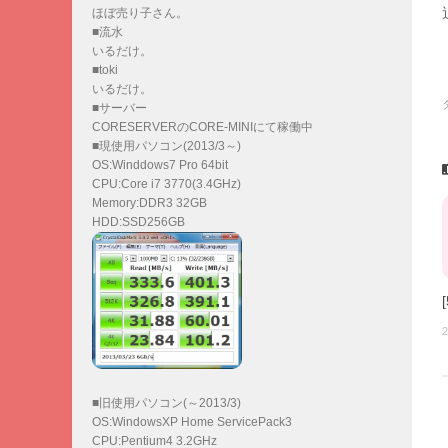
ほぼ売り子さん。
■流水
いるだけ。
■toki
いるだけ。
■サーバー
CORESERVERのCORE-MINIにて稼働中
■現使用パソコン(2013/3～)
OS:Winddows7 Pro 64bit
CPU:Core i7 3770(3.4GHz)
Memory:DDR3 32GB
HDD:SSD256GB
2
■旧使用パソコン(～2013/3)
OS:WindowsXP Home ServicePack3
CPU:Pentium4 3.2GHz