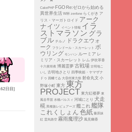
FGO
Re:ゼロから始める
CakePHP
異世界生活
ア
らくがき
W杯
zenfone
アーク
リス・マーガトロイド
イラ
ナイツ
イベント情報
ストマラソン
グラ
ブル
ドラクエウォ
チルノ
ボ
ーク
フランドール・スカーレット
ウリング
ルーミア
レ
モンハン
ミリア・スカーレット
レム
伊吹萃香
古戦場
博麗霊夢
十六夜咲夜
古明地こ
古明地さとり
四季映姫・ヤマザナ
いし
射命丸文
小
ドゥ
因幡てゐ
大⑨州東方祭
東方
東方
野塚小町
62日目]
PROJECT
東方紅楼夢
東
犬走
河城にとり
風谷早苗
水橋パルスィ
艦隊
椛
艦これ
異種族レビュアーズ
色紙
これくしょん
藤原妹
霧雨魔理沙
紅
霊烏路空
風見幽香