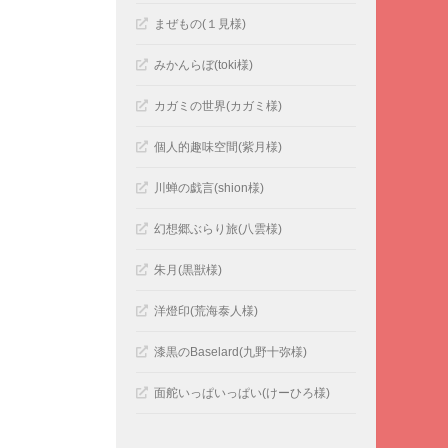
まぜもの(１見様)
みかんらぼ(toki様)
カガミの世界(カガミ様)
個人的趣味空間(紫月様)
川蝉の戯言(shion様)
幻想郷ぶらり旅(八雲様)
朱月(黒獣様)
洋燈印(荒海泰人様)
漆黒のBaselard(九野十弥様)
面舵いっぱいっぱい(けーひろ様)