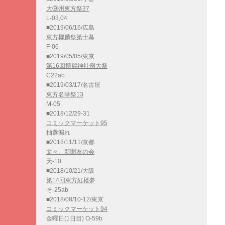
大⑨州東方祭37
L-03,04
■2019/06/16/広島
東方椰麟祭第十幕
F-06
■2019/05/05/東京
第16回博麗神社例大祭
C22ab
■2019/03/17/名古屋
東方名華祭13
M-05
■2018/12/29-31
コミックマーケット95
抽選漏れ
■2018/11/11/京都
文々。新聞友の会
天-10
■2018/10/21/大阪
第14回東方紅楼夢
そ-25ab
■2018/08/10-12/東京
コミックマーケット94
金曜日(1日目) O-59b