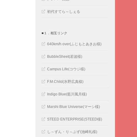
初代すてら～しぇる
■１．相互リンク
640km/h over(ふじもとあきお様)
BubbleSheet(若波様)
Campus Life(コウジ様)
F.M.Child(氷野広真様)
Indigo Blue(藍川風月様)
Marshi Blue Universe(マーシ様)
STEED ENTERPRISE(STEED様)
し～ずん・り～ぶず(池崎礼様)