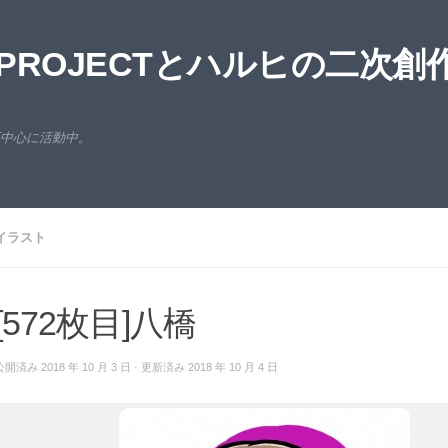
ROJECTとハルヒの二次創
西中心に活動中。
イラスト
[572枚目]八橋
公開済み
2018 年 10 月 3 日
· 更新済み
2018 年 10 月 4 日