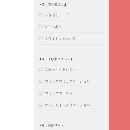
■３．委託書店さま
あきばお～こく
とらのあな
ホワイトキャンバス
■４．主な参加イベント
こみっく☆トレジャー
コミックコミュニケーション
コミックマーケット
サンシャインクリエイション
■５．登録サイト