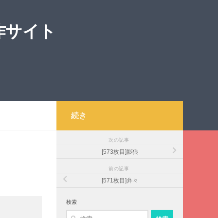
作サイト
続き
次の記事
[573枚目]影狼
前の記事
[571枚目]弁々
検索
検