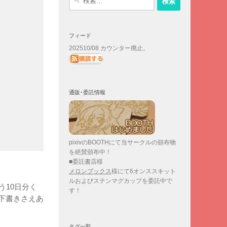
索:
フィード
202510/08 カウンター廃止。
通販･委託情報
pixivのBOOTHにて当サークルの頒布物
を絶賛頒布中！
■委託書店様
メロンブックス
様にて6オンススキット
ルおよびステンマグカップを委託中で
う10日分く
す！
下書きさえあ
タグ一覧