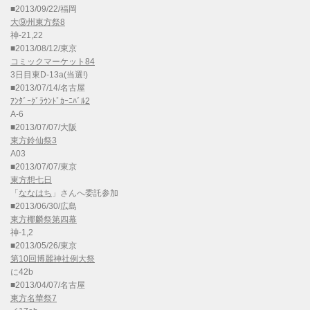
■2013/09/22/福岡
大⑨州東方祭8
神-21,22
■2013/08/12/東京
コミックマーケット84
3日目東D-13a(当選!)
■2013/07/14/名古屋
ｱﾝﾀﾞｰｸﾞﾗｳﾝﾄﾞｶｰﾆﾊﾞﾙ2
A-6
■2013/07/07/大阪
東方鈴仙祭3
A03
■2013/07/07/東京
東方想七日
「
ななはち
」さんへ委託参加
■2013/06/30/広島
東方椰麟祭第四幕
神-1,2
■2013/05/26/東京
第10回博麗神社例大祭
に42b
■2013/04/07/名古屋
東方名華祭7