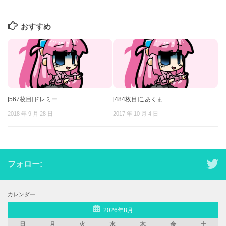
おすすめ
[567枚目]ドレミー
[484枚目]こあくま
2018 年 9 月 28 日
2017 年 10 月 4 日
フォロー:
カレンダー
2026年8月
日
月
火
水
木
金
土