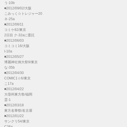
う-10b
■2012/09/02/大阪
こみっく☆トレジャー20
ネ-25a
■2012/08/11
コミケ82/東京
2日目 ク-32aに委託
■2012/06/03
コミコミ16/大阪
I-10a
■2012/05/27
博麗神社例大祭9/東京
な-35b
■2012/04/30
COMIC1☆6/東京
こ17a
■2012/04/22
大⑨州東方祭/福岡
霊-1
■2012/03/18
東方名華祭/名古屋
■2012/01/22
サンクリ54/東京
C26a