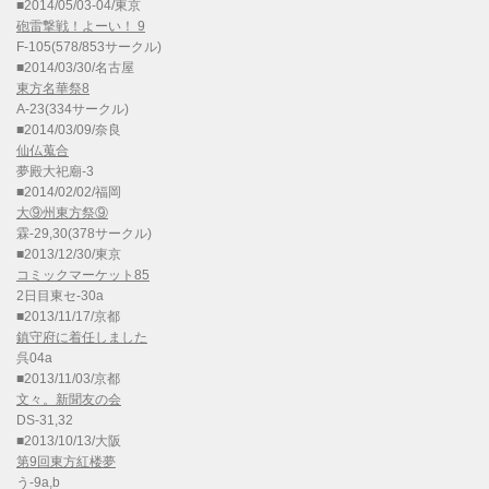
■2014/05/03-04/東京
砲雷撃戦！よーい！ 9
F-105(578/853サークル)
■2014/03/30/名古屋
東方名華祭8
A-23(334サークル)
■2014/03/09/奈良
仙仏蒐合
夢殿大祀廟-3
■2014/02/02/福岡
大⑨州東方祭⑨
霖-29,30(378サークル)
■2013/12/30/東京
コミックマーケット85
2日目東セ-30a
■2013/11/17/京都
鎮守府に着任しました
呉04a
■2013/11/03/京都
文々。新聞友の会
DS-31,32
■2013/10/13/大阪
第9回東方紅楼夢
う-9a,b