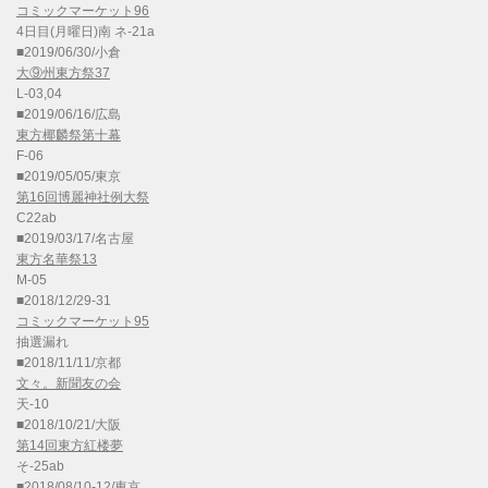
コミックマーケット96
4日目(月曜日)南 ネ-21a
■2019/06/30/小倉
大⑨州東方祭37
L-03,04
■2019/06/16/広島
東方椰麟祭第十幕
F-06
■2019/05/05/東京
第16回博麗神社例大祭
C22ab
■2019/03/17/名古屋
東方名華祭13
M-05
■2018/12/29-31
コミックマーケット95
抽選漏れ
■2018/11/11/京都
文々。新聞友の会
天-10
■2018/10/21/大阪
第14回東方紅楼夢
そ-25ab
■2018/08/10-12/東京