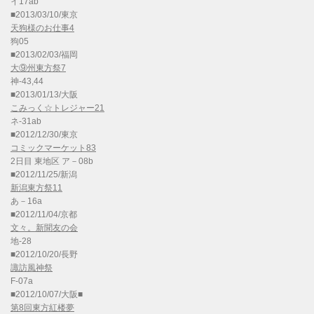
イ17ab
■2013/03/10/東京
天狗様のお仕事4
狗05
■2013/02/03/福岡
大⑨州東方祭7
神-43,44
■2013/01/13/大阪
こみっく☆トレジャー21
ネ-31ab
■2012/12/30/東京
コミックマーケット83
2日目 東地区 ア－08b
■2012/11/25/新潟
新潟東方祭11
あ－16a
■2012/11/04/京都
文々。新聞友の会
地-28
■2012/10/20/長野
諏訪風神祭
F-07a
■2012/10/07/大阪■
第8回東方紅楼夢