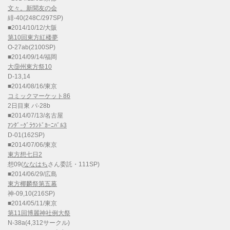
文々。新聞友の会
緋-40(248C/297SP)
■2014/10/12/大阪
第10回東方紅楼夢
O-27ab(2100SP)
■2014/09/14/福岡
大⑨州東方祭10
D-13,14
■2014/08/16/東京
コミックマーケット86
2日目東 パ-28b
■2014/07/13/名古屋
ｱﾝﾀﾞｰｸﾞﾗｳﾝﾄﾞｶｰﾆﾊﾞﾙ3
D-01(162SP)
■2014/07/06/東京
東方想七日2
想09(
ななはち
さん委託・111SP)
■2014/06/29/広島
東方椰麟祭第五幕
神-09,10(216SP)
■2014/05/11/東京
第11回博麗神社例大祭
N-38a(4,312サークル)