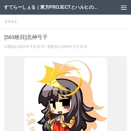
すてらーしぇる｜東方PROJECTとハルヒの二次創作サイト
コンテンツへスキップ
イラスト
[563枚目]北神弓子
公開済み
2018 年 9 月 24 日
· 更新済み
2018 年 9 月 24 日