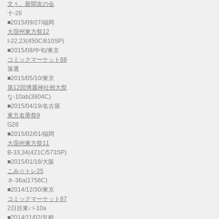
文々。新聞友の会
十-26
■2015/09/27/福岡
大⑨州東方祭12
I-22,23(450C/610SP)
■2015/08/中旬/東京
コミックマーケット88
落選
■2015/05/10/東京
第12回博麗神社例大祭
な-10ab(3804C)
■2015/04/19/名古屋
東方名華祭9
G28
■2015/02/01/福岡
大⑨州東方祭11
B-33,34(421C/573SP)
■2015/01/18/大阪
こみ☆トレ25
ネ-36a(1756C)
■2014/12/30/東京
コミックマーケット87
2日目東パ-10a
■2014/11/02/京都