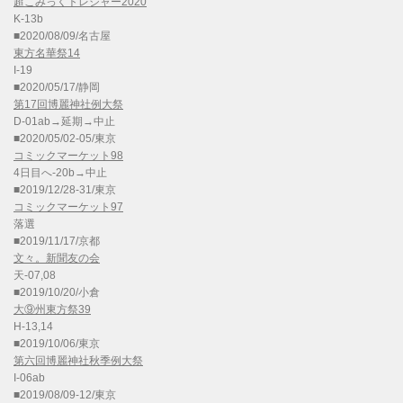
超こみっくトレジャー2020
K-13b
■2020/08/09/名古屋
東方名華祭14
I-19
■2020/05/17/静岡
第17回博麗神社例大祭
D-01ab→延期→中止
■2020/05/02-05/東京
コミックマーケット98
4日目へ-20b→中止
■2019/12/28-31/東京
コミックマーケット97
落選
■2019/11/17/京都
文々。新聞友の会
天-07,08
■2019/10/20/小倉
大⑨州東方祭39
H-13,14
■2019/10/06/東京
第六回博麗神社秋季例大祭
I-06ab
■2019/08/09-12/東京