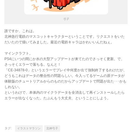
弓子
誰ですか、これは。
北神急行電鉄のマスコットキャラクターということです。リクエストをいた
だいたので描いてみました。最近の電鉄キャラはかわいいんだねぇ。
マインクラフト。
PS4にいつの間にか水の大型アップデートが来てたのでさっそく更新。で、
さっそくエラーで落ちる。なんと！
「CE-34878-0」というエラーでプレイ中何度か出て強制終了するわけだが、
どうもこれはデータの整合性の問題らしい。今入ってるゲームの原データが
体験版のチュートリアルからのものだからアップデートで問題が出た･･･かも
しれない。
というわけで、本体内のマイクラデータを全消去して再インストールしたら
エラーが出なくなった。たぶんもう大丈夫、ということにしよう。
タグ:
イラストマラソン
北神弓子