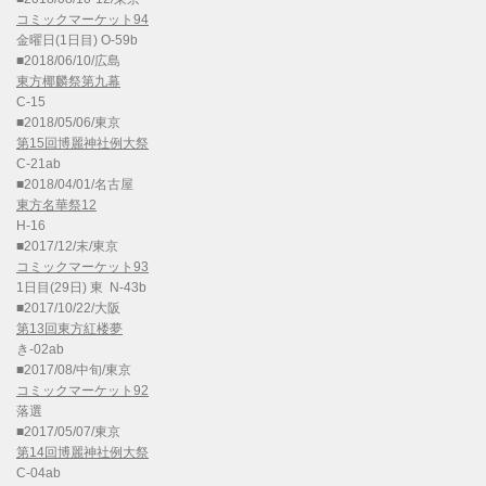
コミックマーケット94
金曜日(1日目) O-59b
■2018/06/10/広島
東方椰麟祭第九幕
C-15
■2018/05/06/東京
第15回博麗神社例大祭
C-21ab
■2018/04/01/名古屋
東方名華祭12
H-16
■2017/12/末/東京
コミックマーケット93
1日目(29日) 東 N-43b
■2017/10/22/大阪
第13回東方紅楼夢
き-02ab
■2017/08/中旬/東京
コミックマーケット92
落選
■2017/05/07/東京
第14回博麗神社例大祭
C-04ab