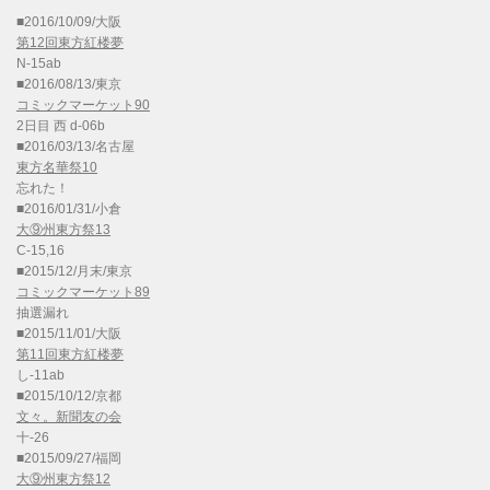
■2016/10/09/大阪
第12回東方紅楼夢
N-15ab
■2016/08/13/東京
コミックマーケット90
2日目 西 d-06b
■2016/03/13/名古屋
東方名華祭10
忘れた！
■2016/01/31/小倉
大⑨州東方祭13
C-15,16
■2015/12/月末/東京
コミックマーケット89
抽選漏れ
■2015/11/01/大阪
第11回東方紅楼夢
し-11ab
■2015/10/12/京都
文々。新聞友の会
十-26
■2015/09/27/福岡
大⑨州東方祭12