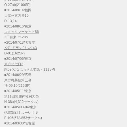
O-27ab(2100SP)
■2014/09/14/福岡
大⑨州東方祭10
D-13,14
■2014/08/16/東京
コミックマーケット86
2日目東 パ-28b
■2014/07/13/名古屋
ｱﾝﾀﾞｰｸﾞﾗｳﾝﾄﾞｶｰﾆﾊﾞﾙ3
D-01(162SP)
■2014/07/06/東京
東方想七日2
想09(
ななはち
さん委託・111SP)
■2014/06/29/広島
東方椰麟祭第五幕
神-09,10(216SP)
■2014/05/11/東京
第11回博麗神社例大祭
N-38a(4,312サークル)
■2014/05/03-04/東京
砲雷撃戦！よーい！ 9
F-105(578/853サークル)
■2014/03/30/名古屋