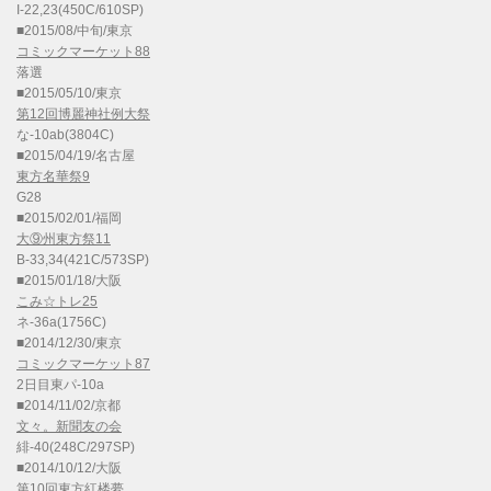
I-22,23(450C/610SP)
■2015/08/中旬/東京
コミックマーケット88
落選
■2015/05/10/東京
第12回博麗神社例大祭
な-10ab(3804C)
■2015/04/19/名古屋
東方名華祭9
G28
■2015/02/01/福岡
大⑨州東方祭11
B-33,34(421C/573SP)
■2015/01/18/大阪
こみ☆トレ25
ネ-36a(1756C)
■2014/12/30/東京
コミックマーケット87
2日目東パ-10a
■2014/11/02/京都
文々。新聞友の会
緋-40(248C/297SP)
■2014/10/12/大阪
第10回東方紅楼夢