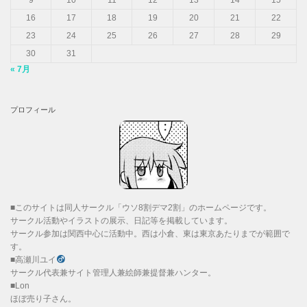
16
17
18
19
20
21
22
23
24
25
26
27
28
29
30
31
« 7月
プロフィール
■このサイトは同人サークル「ウソ8割デマ2割」のホームページです。
サークル活動やイラストの展示、日記等を掲載しています。
サークル参加は関西中心に活動中。西は小倉、東は東京あたりまでが範囲で
す。
■高瀬川ユイ
サークル代表兼サイト管理人兼絵師兼提督兼ハンター。
■Lon
ほぼ売り子さん。