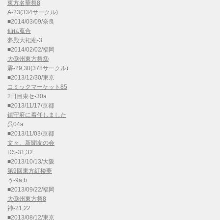
東方名華祭8
A-23(334サークル)
■2014/03/09/奈良
仙仏蒐合
夢殿大祀廟-3
■2014/02/02/福岡
大⑨州東方祭⑨
霖-29,30(378サークル)
■2013/12/30/東京
コミックマーケット85
2日目東セ-30a
■2013/11/17/京都
鎮守府に着任しました
呉04a
■2013/11/03/京都
文々。新聞友の会
DS-31,32
■2013/10/13/大阪
第9回東方紅楼夢
う-9a,b
■2013/09/22/福岡
大⑨州東方祭8
神-21,22
■2013/08/12/東京