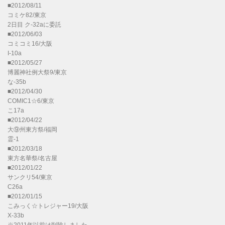
■2012/08/11
コミケ82/東京
2日目 ク-32aに委託
■2012/06/03
コミコミ16/大阪
I-10a
■2012/05/27
博麗神社例大祭9/東京
な-35b
■2012/04/30
COMIC1☆6/東京
こ17a
■2012/04/22
大⑨州東方祭/福岡
霊-1
■2012/03/18
東方名華祭/名古屋
■2012/01/22
サンクリ54/東京
C26a
■2012/01/15
こみっく☆トレジャー19/大阪
X-33b