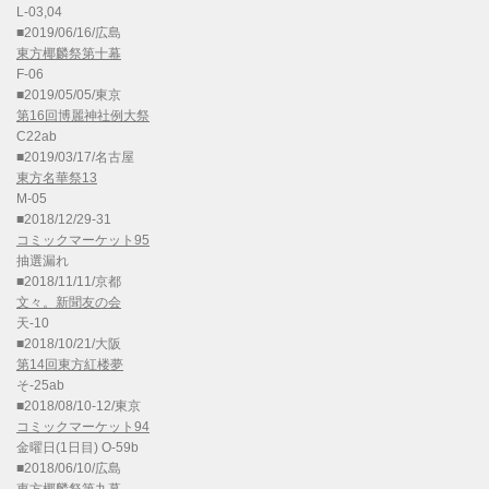
L-03,04
■2019/06/16/広島
東方椰麟祭第十幕
F-06
■2019/05/05/東京
第16回博麗神社例大祭
C22ab
■2019/03/17/名古屋
東方名華祭13
M-05
■2018/12/29-31
コミックマーケット95
抽選漏れ
■2018/11/11/京都
文々。新聞友の会
天-10
■2018/10/21/大阪
第14回東方紅楼夢
そ-25ab
■2018/08/10-12/東京
コミックマーケット94
金曜日(1日目) O-59b
■2018/06/10/広島
東方椰麟祭第九幕