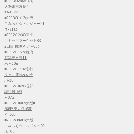
■2013/02/03/福岡
大⑨州東方祭7
神-43,44
■2013/01/13/大阪
こみっく☆トレジャー21
ネ-31ab
■2012/12/30/東京
コミックマーケット83
2日目 東地区 ア－08b
■2012/11/25/新潟
新潟東方祭11
あ－16a
■2012/11/04/京都
文々。新聞友の会
地-28
■2012/10/20/長野
諏訪風神祭
F-07a
■2012/10/07/大阪■
第8回東方紅楼夢
う-10b
■2012/09/02/大阪
こみっく☆トレジャー20
ネ-25a