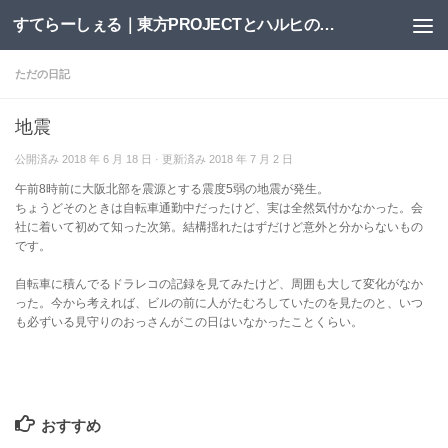
すてらーしぇる｜東方PROJECTとハルヒの二次創作サイト
コンテンツへスキップ
ただの日記
地震
公開済み
2018 年 6 月 18 日
· 更新済み
2018 年 7 月 2 日
午前8時前に大阪北部を震源とする震度5弱の地震が発生。
ちょうどそのときは自転車通勤中だったけど、実は全然気付かなかった。会
社に着いて初めて知った次第。結構揺れたはずだけど意外と分からないもの
です。
自転車に積んでるドラレコの記録を見てみたけど、周囲も大して変化がなか
った。今から考えれば、ビルの前に人がたむろしていたのを見たのと、いつ
も必ずいる見守りのおっさんがこの日はいなかったことくらい。
おすすめ