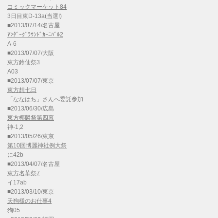
コミックマーケット84
3日目東D-13a(当選!)
■2013/07/14/名古屋
ｱﾝﾀﾞｰｸﾞﾗｳﾝﾄﾞｶｰﾆﾊﾞﾙ2
A-6
■2013/07/07/大阪
東方鈴仙祭3
A03
■2013/07/07/東京
東方想七日
「
ななはち
」さんへ委託参加
■2013/06/30/広島
東方椰麟祭第四幕
神-1,2
■2013/05/26/東京
第10回博麗神社例大祭
に42b
■2013/04/07/名古屋
東方名華祭7
イ17ab
■2013/03/10/東京
天狗様のお仕事4
狗05