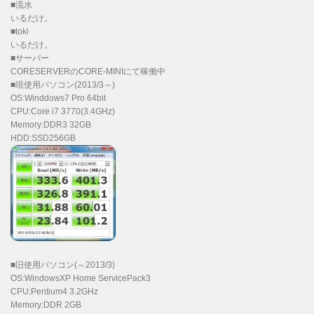
■流水
いるだけ。
■toki
いるだけ。
■サーバー
CORESERVERのCORE-MINIにて稼働中
■現使用パソコン(2013/3～)
OS:Winddows7 Pro 64bit
CPU:Core i7 3770(3.4GHz)
Memory:DDR3 32GB
HDD:SSD256GB
■旧使用パソコン(～2013/3)
OS:WindowsXP Home ServicePack3
CPU:Pentium4 3.2GHz
Memory:DDR 2GB