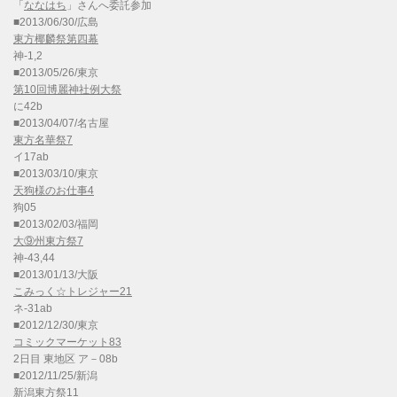
「
ななはち
」さんへ委託参加
■2013/06/30/広島
東方椰麟祭第四幕
神-1,2
■2013/05/26/東京
第10回博麗神社例大祭
に42b
■2013/04/07/名古屋
東方名華祭7
イ17ab
■2013/03/10/東京
天狗様のお仕事4
狗05
■2013/02/03/福岡
大⑨州東方祭7
神-43,44
■2013/01/13/大阪
こみっく☆トレジャー21
ネ-31ab
■2012/12/30/東京
コミックマーケット83
2日目 東地区 ア－08b
■2012/11/25/新潟
新潟東方祭11