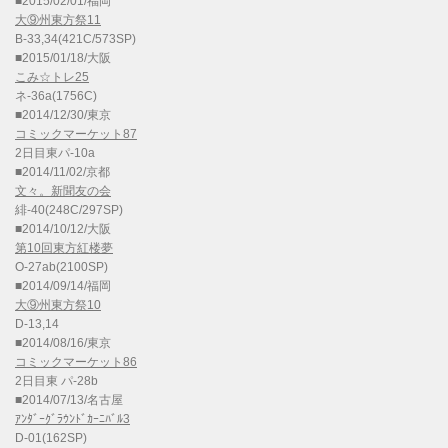
■2015/02/01/福岡
大⑨州東方祭11
B-33,34(421C/573SP)
■2015/01/18/大阪
こみ☆トレ25
ネ-36a(1756C)
■2014/12/30/東京
コミックマーケット87
2日目東パ-10a
■2014/11/02/京都
文々。新聞友の会
緋-40(248C/297SP)
■2014/10/12/大阪
第10回東方紅楼夢
O-27ab(2100SP)
■2014/09/14/福岡
大⑨州東方祭10
D-13,14
■2014/08/16/東京
コミックマーケット86
2日目東 パ-28b
■2014/07/13/名古屋
ｱﾝﾀﾞｰｸﾞﾗｳﾝﾄﾞｶｰﾆﾊﾞﾙ3
D-01(162SP)