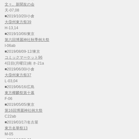
文々。新聞友の会
天-07,08
■2019/10/20/小倉
大⑨州東方祭39
H-13,14
■2019/10/06/東京
第六回博麗神社秋季例大祭
I-06ab
■2019/08/09-12/東京
コミックマーケット96
4日目(月曜日)南 ネ-21a
■2019/06/30/小倉
大⑨州東方祭37
L-03,04
■2019/06/16/広島
東方椰麟祭第十幕
F-06
■2019/05/05/東京
第16回博麗神社例大祭
C22ab
■2019/03/17/名古屋
東方名華祭13
M-05