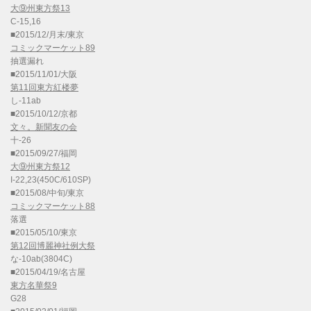
大⑨州東方祭13
C-15,16
■2015/12/月末/東京
コミックマーケット89
抽選漏れ
■2015/11/01/大阪
第11回東方紅楼夢
し-11ab
■2015/10/12/京都
文々。新聞友の会
十-26
■2015/09/27/福岡
大⑨州東方祭12
I-22,23(450C/610SP)
■2015/08/中旬/東京
コミックマーケット88
落選
■2015/05/10/東京
第12回博麗神社例大祭
な-10ab(3804C)
■2015/04/19/名古屋
東方名華祭9
G28