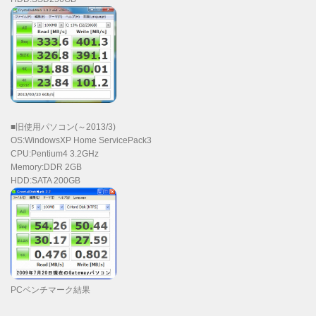
■旧使用パソコン(～2013/3)
OS:WindowsXP Home ServicePack3
CPU:Pentium4 3.2GHz
Memory:DDR 2GB
HDD:SATA 200GB
PCベンチマーク結果