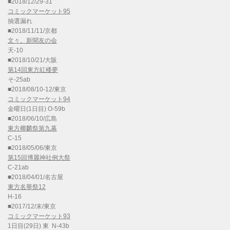
■2018/12/29-31
コミックマーケット95
抽選漏れ
■2018/11/11/京都
文々。新聞友の会
天-10
■2018/10/21/大阪
第14回東方紅楼夢
そ-25ab
■2018/08/10-12/東京
コミックマーケット94
金曜日(1日目) O-59b
■2018/06/10/広島
東方椰麟祭第九幕
C-15
■2018/05/06/東京
第15回博麗神社例大祭
C-21ab
■2018/04/01/名古屋
東方名華祭12
H-16
■2017/12/末/東京
コミックマーケット93
1日目(29日) 東 N-43b