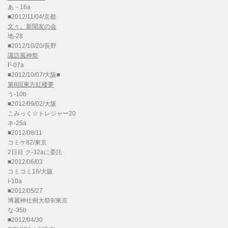
あ－16a
■2012/11/04/京都
文々。新聞友の会
地-28
■2012/10/20/長野
諏訪風神祭
F-07a
■2012/10/07/大阪■
第8回東方紅楼夢
う-10b
■2012/09/02/大阪
こみっく☆トレジャー20
ネ-25a
■2012/08/11
コミケ82/東京
2日目 ク-32aに委託
■2012/06/03
コミコミ16/大阪
I-10a
■2012/05/27
博麗神社例大祭9/東京
な-35b
■2012/04/30