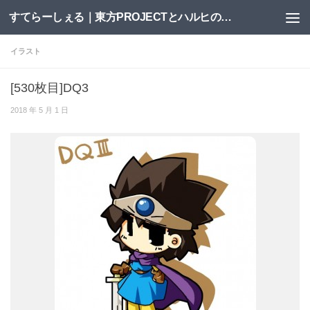
すてらーしぇる｜東方PROJECTとハルヒの二次創作サイト
コンテンツへスキップ
イラスト
[530枚目]DQ3
2018 年 5 月 1 日