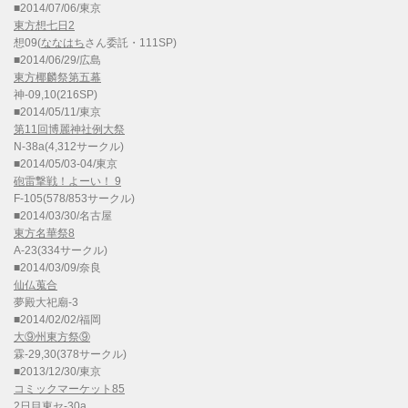
■2014/07/06/東京
東方想七日2
想09(
ななはち
さん委託・111SP)
■2014/06/29/広島
東方椰麟祭第五幕
神-09,10(216SP)
■2014/05/11/東京
第11回博麗神社例大祭
N-38a(4,312サークル)
■2014/05/03-04/東京
砲雷撃戦！よーい！ 9
F-105(578/853サークル)
■2014/03/30/名古屋
東方名華祭8
A-23(334サークル)
■2014/03/09/奈良
仙仏蒐合
夢殿大祀廟-3
■2014/02/02/福岡
大⑨州東方祭⑨
霖-29,30(378サークル)
■2013/12/30/東京
コミックマーケット85
2日目東セ-30a