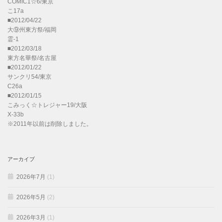
COMIC1☆6/東京
こ17a
■2012/04/22
大⑨州東方祭/福岡
霊-1
■2012/03/18
東方名華祭/名古屋
■2012/01/22
サンクリ54/東京
C26a
■2012/01/15
こみっく☆トレジャー19/大阪
X-33b
※2011年以前は削除しました。
アーカイブ
2026年7月
(1)
2026年5月
(2)
2026年3月
(1)