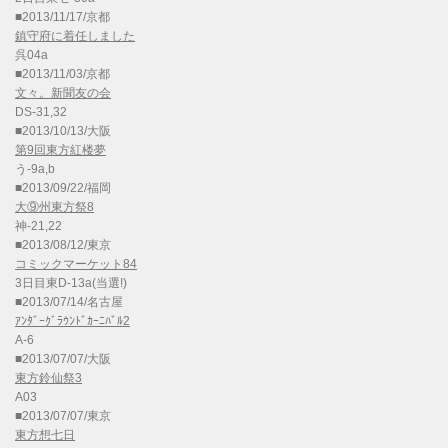
■2013/11/17/京都
鎮守府に着任しました
呉04a
■2013/11/03/京都
文々。新聞友の会
DS-31,32
■2013/10/13/大阪
第9回東方紅楼夢
う-9a,b
■2013/09/22/福岡
大⑨州東方祭8
神-21,22
■2013/08/12/東京
コミックマーケット84
3日目東D-13a(当選!)
■2013/07/14/名古屋
ｱﾝﾀﾞｰｸﾞﾗｳﾝﾄﾞｶｰﾆﾊﾞﾙ2
A-6
■2013/07/07/大阪
東方鈴仙祭3
A03
■2013/07/07/東京
東方想七日