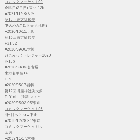
コミックマーケット99
金曜日(2日目) 東ソ-12b
■2021/11/28/大阪
第17回東方紅楼夢
申込済み(10/10から延期)
■2020/10/11/大阪
第16回東方紅楼夢
P31,32
■2020/09/06/大阪
超こみっくトレジャー2020
K-13b
■2020/08/09/名古屋
東方名華祭14
I-19
■2020/05/17/静岡
第17回博麗神社例大祭
D-01ab→延期→中止
■2020/05/02-05/東京
コミックマーケット98
4日目へ-20b→中止
■2019/12/28-31/東京
コミックマーケット97
落選
■2019/11/17/京都