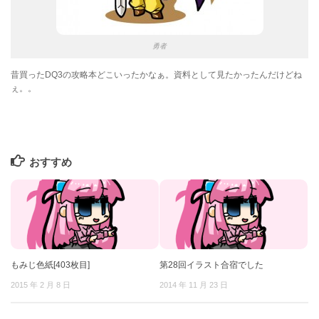
勇者
昔買ったDQ3の攻略本どこいったかなぁ。資料として見たかったんだけどね
ぇ。。
おすすめ
もみじ色紙[403枚目]
第28回イラスト合宿でした
2015 年 2 月 8 日
2014 年 11 月 23 日