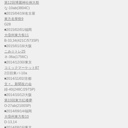
第12回博麗神社例大祭
な-10ab(3804C)
■2015/04/19/名古屋
東方名華祭9
G28
■2015/02/01/福岡
大⑨州東方祭11
B-33,34(421C/573SP)
■2015/01/18/大阪
こみ☆トレ25
ネ-36a(1756C)
■2014/12/30/東京
コミックマーケット87
2日目東パ-10a
■2014/11/02/京都
文々。新聞友の会
緋-40(248C/297SP)
■2014/10/12/大阪
第10回東方紅楼夢
O-27ab(2100SP)
■2014/09/14/福岡
大⑨州東方祭10
D-13,14
■2014/08/16/東京