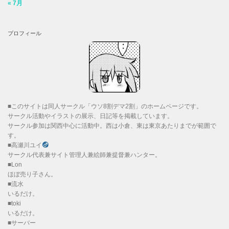
« 7月
プロフィール
■このサイトは同人サークル「ウソ8割デマ2割」のホームページです。
サークル活動やイラストの展示、日記等を掲載しています。
サークル参加は関西中心に活動中。西は小倉、東は東京あたりまでが範囲で
す。
■高瀬川ユイ
サークル代表兼サイト管理人兼絵師兼提督兼ハンター。
■Lon
ほぼ売り子さん。
■流水
いるだけ。
■toki
いるだけ。
■サーバー