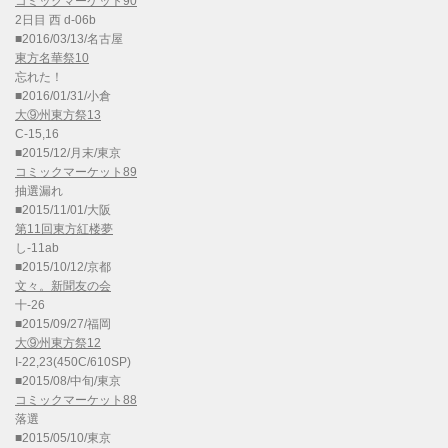
コミックマーケット90
2日目 西 d-06b
■2016/03/13/名古屋
東方名華祭10
忘れた！
■2016/01/31/小倉
大⑨州東方祭13
C-15,16
■2015/12/月末/東京
コミックマーケット89
抽選漏れ
■2015/11/01/大阪
第11回東方紅楼夢
し-11ab
■2015/10/12/京都
文々。新聞友の会
十-26
■2015/09/27/福岡
大⑨州東方祭12
I-22,23(450C/610SP)
■2015/08/中旬/東京
コミックマーケット88
落選
■2015/05/10/東京