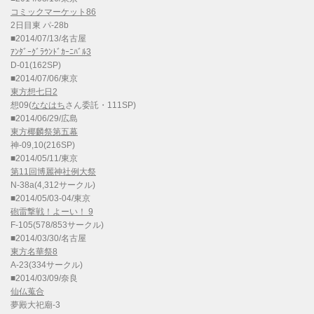
コミックマーケット86
2日目東 パ-28b
■2014/07/13/名古屋
ｱﾝﾀﾞｰｸﾞﾗｳﾝﾄﾞｶｰﾆﾊﾞﾙ3
D-01(162SP)
■2014/07/06/東京
東方想七日2
想09(
ななはち
さん委託・111SP)
■2014/06/29/広島
東方椰麟祭第五幕
神-09,10(216SP)
■2014/05/11/東京
第11回博麗神社例大祭
N-38a(4,312サークル)
■2014/05/03-04/東京
砲雷撃戦！よーい！ 9
F-105(578/853サークル)
■2014/03/30/名古屋
東方名華祭8
A-23(334サークル)
■2014/03/09/奈良
仙仏蒐合
夢殿大祀廟-3