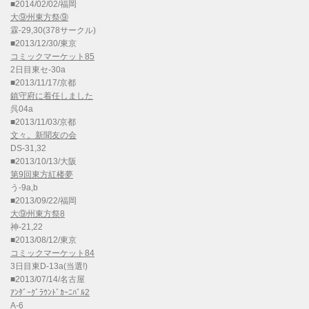
■2014/02/02/福岡
大⑨州東方祭⑨
霖-29,30(378サークル)
■2013/12/30/東京
コミックマーケット85
2日目東セ-30a
■2013/11/17/京都
鎮守府に着任しました
呉04a
■2013/11/03/京都
文々。新聞友の会
DS-31,32
■2013/10/13/大阪
第9回東方紅楼夢
う-9a,b
■2013/09/22/福岡
大⑨州東方祭8
神-21,22
■2013/08/12/東京
コミックマーケット84
3日目東D-13a(当選!)
■2013/07/14/名古屋
ｱﾝﾀﾞｰｸﾞﾗｳﾝﾄﾞｶｰﾆﾊﾞﾙ2
A-6