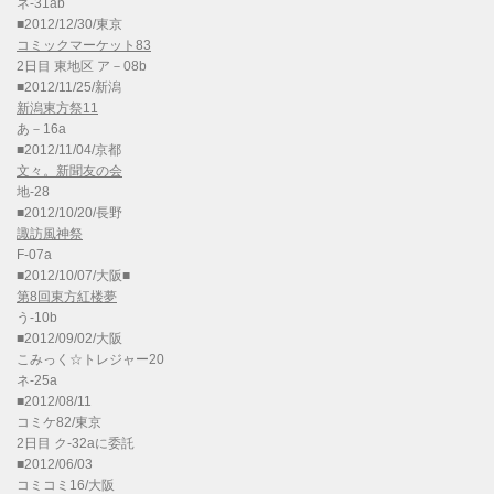
ネ-31ab
■2012/12/30/東京
コミックマーケット83
2日目 東地区 ア－08b
■2012/11/25/新潟
新潟東方祭11
あ－16a
■2012/11/04/京都
文々。新聞友の会
地-28
■2012/10/20/長野
諏訪風神祭
F-07a
■2012/10/07/大阪■
第8回東方紅楼夢
う-10b
■2012/09/02/大阪
こみっく☆トレジャー20
ネ-25a
■2012/08/11
コミケ82/東京
2日目 ク-32aに委託
■2012/06/03
コミコミ16/大阪