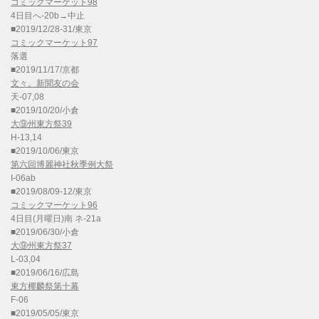
コミックマーケット98
4日目へ-20b→中止
■2019/12/28-31/東京
コミックマーケット97
落選
■2019/11/17/京都
文々。新聞友の会
天-07,08
■2019/10/20/小倉
大⑨州東方祭39
H-13,14
■2019/10/06/東京
第六回博麗神社秋季例大祭
I-06ab
■2019/08/09-12/東京
コミックマーケット96
4日目(月曜日)南 ネ-21a
■2019/06/30/小倉
大⑨州東方祭37
L-03,04
■2019/06/16/広島
東方椰麟祭第十幕
F-06
■2019/05/05/東京