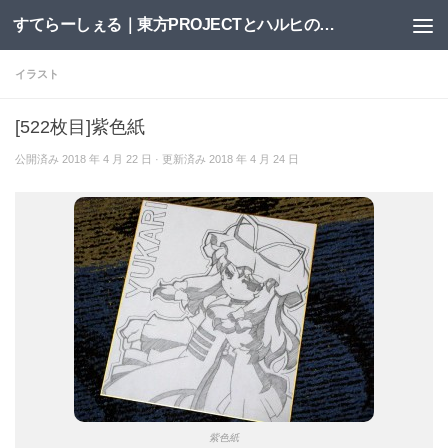
すてらーしぇる｜東方PROJECTとハルヒの二次創作サイト
コンテンツへスキップ
イラスト
[522枚目]紫色紙
公開済み
2018 年 4 月 22 日
· 更新済み
2018 年 4 月 24 日
紫色紙