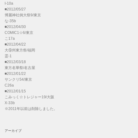
I-10a
■2012/05/27
博麗神社例大祭9/東京
な-35b
■2012/04/30
COMIC1☆6/東京
こ17a
■2012/04/22
大⑨州東方祭/福岡
霊-1
■2012/03/18
東方名華祭/名古屋
■2012/01/22
サンクリ54/東京
C26a
■2012/01/15
こみっく☆トレジャー19/大阪
X-33b
※2011年以前は削除しました。
アーカイブ