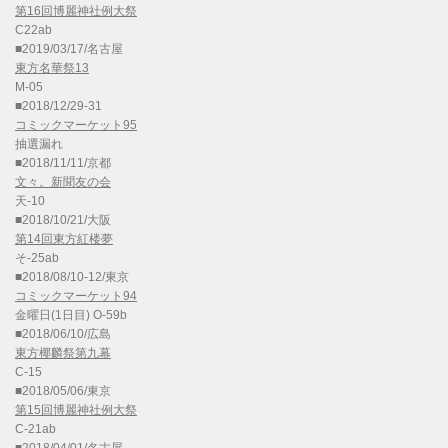
第16回博麗神社例大祭
C22ab
■2019/03/17/名古屋
東方名華祭13
M-05
■2018/12/29-31
コミックマーケット95
抽選漏れ
■2018/11/11/京都
文々。新聞友の会
天-10
■2018/10/21/大阪
第14回東方紅楼夢
そ-25ab
■2018/08/10-12/東京
コミックマーケット94
金曜日(1日目) O-59b
■2018/06/10/広島
東方椰麟祭第九幕
C-15
■2018/05/06/東京
第15回博麗神社例大祭
C-21ab