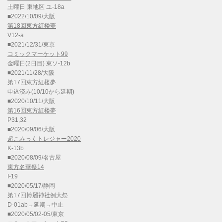
土曜日 東地区 ユ-18a
■2022/10/09/大阪
第18回東方紅楼夢
V12-a
■2021/12/31/東京
コミックマーケット99
金曜日(2日目) 東ソ-12b
■2021/11/28/大阪
第17回東方紅楼夢
申込済み(10/10から延期)
■2020/10/11/大阪
第16回東方紅楼夢
P31,32
■2020/09/06/大阪
超こみっくトレジャー2020
K-13b
■2020/08/09/名古屋
東方名華祭14
I-19
■2020/05/17/静岡
第17回博麗神社例大祭
D-01ab→延期→中止
■2020/05/02-05/東京