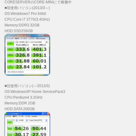
CORESERVERのCORE-MINIにて稼働中
■現使用パソコン(2013/3～)
OS:Winddows7 Pro 64bit
CPU:Core i7 3770(3.4GHz)
Memory:DDR3 32GB
HDD:SSD256GB
■旧使用パソコン(～2013/3)
OS:WindowsXP Home ServicePack3
CPU:Pentium4 3.2GHz
Memory:DDR 2GB
HDD:SATA 200GB