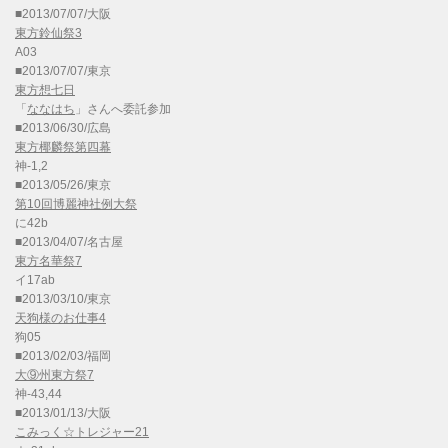
■2013/07/07/大阪
東方鈴仙祭3
A03
■2013/07/07/東京
東方想七日
「
ななはち
」さんへ委託参加
■2013/06/30/広島
東方椰麟祭第四幕
神-1,2
■2013/05/26/東京
第10回博麗神社例大祭
に42b
■2013/04/07/名古屋
東方名華祭7
イ17ab
■2013/03/10/東京
天狗様のお仕事4
狗05
■2013/02/03/福岡
大⑨州東方祭7
神-43,44
■2013/01/13/大阪
こみっく☆トレジャー21