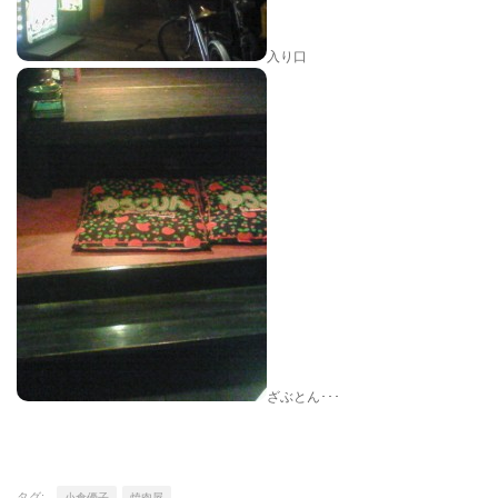
入り口
ざぶとん･･･
タグ:
小倉優子
焼肉屋