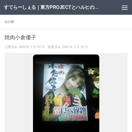
すてらーしぇる｜東方PROJECTとハルヒの二次創作サイト
コンテンツへスキップ
未分類
焼肉小倉優子
公開済み
2009 年 3 月 20 日
· 更新済み
2009 年 3 月 25 日