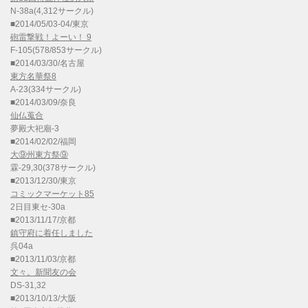
N-38a(4,312サークル)
■2014/05/03-04/東京
砲雷撃戦！よーい！ 9
F-105(578/853サークル)
■2014/03/30/名古屋
東方名華祭8
A-23(334サークル)
■2014/03/09/奈良
仙仏蒐合
夢殿大祀廟-3
■2014/02/02/福岡
大⑨州東方祭⑨
霖-29,30(378サークル)
■2013/12/30/東京
コミックマーケット85
2日目東セ-30a
■2013/11/17/京都
鎮守府に着任しました
呉04a
■2013/11/03/京都
文々。新聞友の会
DS-31,32
■2013/10/13/大阪