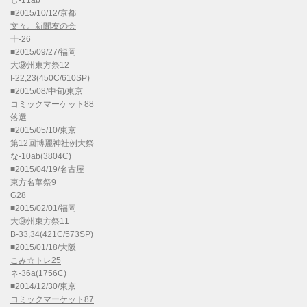
し-11ab
■2015/10/12/京都
文々。新聞友の会
十-26
■2015/09/27/福岡
大⑨州東方祭12
I-22,23(450C/610SP)
■2015/08/中旬/東京
コミックマーケット88
落選
■2015/05/10/東京
第12回博麗神社例大祭
な-10ab(3804C)
■2015/04/19/名古屋
東方名華祭9
G28
■2015/02/01/福岡
大⑨州東方祭11
B-33,34(421C/573SP)
■2015/01/18/大阪
こみ☆トレ25
ネ-36a(1756C)
■2014/12/30/東京
コミックマーケット87