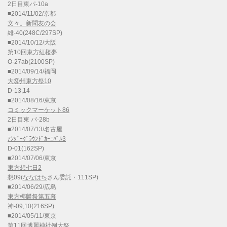
2日目東パ-10a
■2014/11/02/京都
文々。新聞友の会
緋-40(248C/297SP)
■2014/10/12/大阪
第10回東方紅楼夢
O-27ab(2100SP)
■2014/09/14/福岡
大⑨州東方祭10
D-13,14
■2014/08/16/東京
コミックマーケット86
2日目東 パ-28b
■2014/07/13/名古屋
ｱﾝﾀﾞｰｸﾞﾗｳﾝﾄﾞｶｰﾆﾊﾞﾙ3
D-01(162SP)
■2014/07/06/東京
東方想七日2
想09(
ななはち
さん委託・111SP)
■2014/06/29/広島
東方椰麟祭第五幕
神-09,10(216SP)
■2014/05/11/東京
第11回博麗神社例大祭