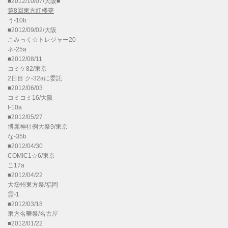
■2012/10/07/大阪■
第8回東方紅楼夢
う-10b
■2012/09/02/大阪
こみっく☆トレジャー20
ネ-25a
■2012/08/11
コミケ82/東京
2日目 ク-32aに委託
■2012/06/03
コミコミ16/大阪
I-10a
■2012/05/27
博麗神社例大祭9/東京
な-35b
■2012/04/30
COMIC1☆6/東京
こ17a
■2012/04/22
大⑨州東方祭/福岡
霊-1
■2012/03/18
東方名華祭/名古屋
■2012/01/22