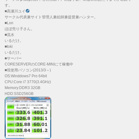
す。
■高瀬川ユイ
サークル代表兼サイト管理人兼絵師兼提督兼ハンター。
■Lon
ほぼ売り子さん。
■流水
いるだけ。
■toki
いるだけ。
■サーバー
CORESERVERのCORE-MINIにて稼働中
■現使用パソコン(2013/3～)
OS:Winddows7 Pro 64bit
CPU:Core i7 3770(3.4GHz)
Memory:DDR3 32GB
HDD:SSD256GB