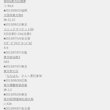
第9回東方紅楼夢
う-9a,b
■2013/09/22/福岡
大⑨州東方祭8
神-21,22
■2013/08/12/東京
コミックマーケット84
3日目東D-13a(当選!)
■2013/07/14/名古屋
ｱﾝﾀﾞｰｸﾞﾗｳﾝﾄﾞｶｰﾆﾊﾞﾙ2
A-6
■2013/07/07/大阪
東方鈴仙祭3
A03
■2013/07/07/東京
東方想七日
「
ななはち
」さんへ委託参加
■2013/06/30/広島
東方椰麟祭第四幕
神-1,2
■2013/05/26/東京
第10回博麗神社例大祭
に42b
■2013/04/07/名古屋