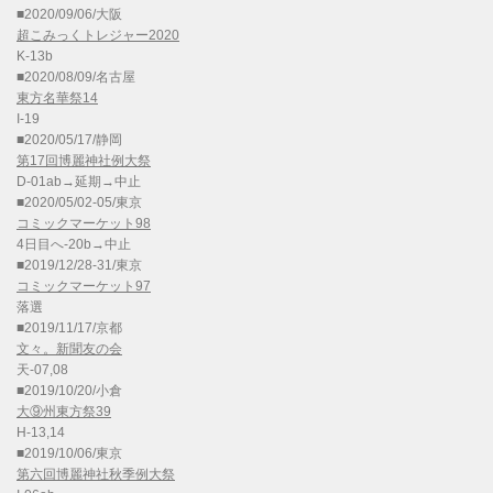
■2020/09/06/大阪
超こみっくトレジャー2020
K-13b
■2020/08/09/名古屋
東方名華祭14
I-19
■2020/05/17/静岡
第17回博麗神社例大祭
D-01ab→延期→中止
■2020/05/02-05/東京
コミックマーケット98
4日目へ-20b→中止
■2019/12/28-31/東京
コミックマーケット97
落選
■2019/11/17/京都
文々。新聞友の会
天-07,08
■2019/10/20/小倉
大⑨州東方祭39
H-13,14
■2019/10/06/東京
第六回博麗神社秋季例大祭