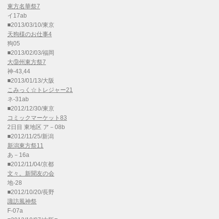
東方名華祭7
イ17ab
■2013/03/10/東京
天狗様のお仕事4
狗05
■2013/02/03/福岡
大⑨州東方祭7
神-43,44
■2013/01/13/大阪
こみっく☆トレジャー21
ネ-31ab
■2012/12/30/東京
コミックマーケット83
2日目 東地区 ア－08b
■2012/11/25/新潟
新潟東方祭11
あ－16a
■2012/11/04/京都
文々。新聞友の会
地-28
■2012/10/20/長野
諏訪風神祭
F-07a