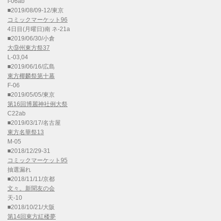
I-06ab
■2019/08/09-12/東京
コミックマーケット96
4日目(月曜日)南 ネ-21a
■2019/06/30/小倉
大⑨州東方祭37
L-03,04
■2019/06/16/広島
東方椰麟祭第十幕
F-06
■2019/05/05/東京
第16回博麗神社例大祭
C22ab
■2019/03/17/名古屋
東方名華祭13
M-05
■2018/12/29-31
コミックマーケット95
抽選漏れ
■2018/11/11/京都
文々。新聞友の会
天-10
■2018/10/21/大阪
第14回東方紅楼夢