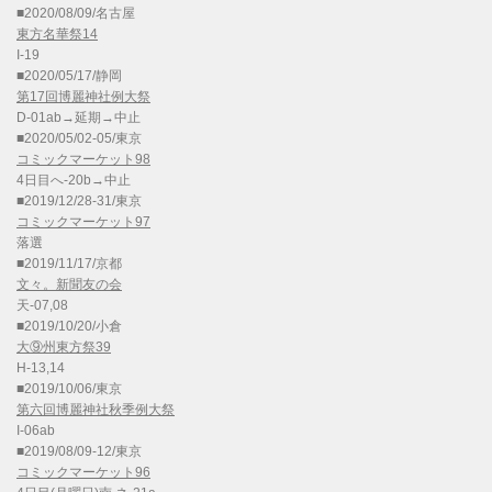
■2020/08/09/名古屋
東方名華祭14
I-19
■2020/05/17/静岡
第17回博麗神社例大祭
D-01ab→延期→中止
■2020/05/02-05/東京
コミックマーケット98
4日目へ-20b→中止
■2019/12/28-31/東京
コミックマーケット97
落選
■2019/11/17/京都
文々。新聞友の会
天-07,08
■2019/10/20/小倉
大⑨州東方祭39
H-13,14
■2019/10/06/東京
第六回博麗神社秋季例大祭
I-06ab
■2019/08/09-12/東京
コミックマーケット96