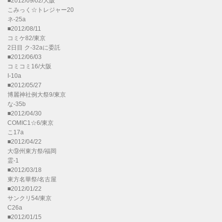
■2012/09/02/大阪
こみっく☆トレジャー20
ネ-25a
■2012/08/11
コミケ82/東京
2日目 ク-32aに委託
■2012/06/03
コミコミ16/大阪
I-10a
■2012/05/27
博麗神社例大祭9/東京
な-35b
■2012/04/30
COMIC1☆6/東京
こ17a
■2012/04/22
大⑨州東方祭/福岡
霊-1
■2012/03/18
東方名華祭/名古屋
■2012/01/22
サンクリ54/東京
C26a
■2012/01/15