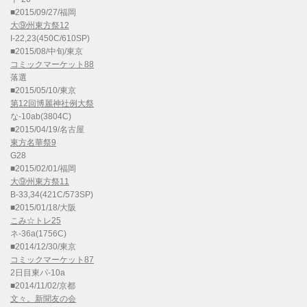
■2015/09/27/福岡
大⑨州東方祭12
I-22,23(450C/610SP)
■2015/08/中旬/東京
コミックマーケット88
落選
■2015/05/10/東京
第12回博麗神社例大祭
な-10ab(3804C)
■2015/04/19/名古屋
東方名華祭9
G28
■2015/02/01/福岡
大⑨州東方祭11
B-33,34(421C/573SP)
■2015/01/18/大阪
こみ☆トレ25
ネ-36a(1756C)
■2014/12/30/東京
コミックマーケット87
2日目東パ-10a
■2014/11/02/京都
文々。新聞友の会