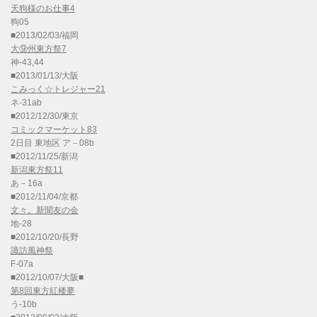
天狗様のお仕事4
狗05
■2013/02/03/福岡
大⑨州東方祭7
神-43,44
■2013/01/13/大阪
こみっく☆トレジャー21
ネ-31ab
■2012/12/30/東京
コミックマーケット83
2日目 東地区 ア－08b
■2012/11/25/新潟
新潟東方祭11
あ－16a
■2012/11/04/京都
文々。新聞友の会
地-28
■2012/10/20/長野
諏訪風神祭
F-07a
■2012/10/07/大阪■
第8回東方紅楼夢
う-10b