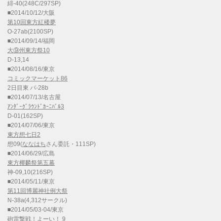
緋-40(248C/297SP)
■2014/10/12/大阪
第10回東方紅楼夢
O-27ab(2100SP)
■2014/09/14/福岡
大⑨州東方祭10
D-13,14
■2014/08/16/東京
コミックマーケット86
2日目東 パ-28b
■2014/07/13/名古屋
ｱﾝﾀﾞｰｸﾞﾗｳﾝﾄﾞｶｰﾆﾊﾞﾙ3
D-01(162SP)
■2014/07/06/東京
東方想七日2
想09(
ななはち
さん委託・111SP)
■2014/06/29/広島
東方椰麟祭第五幕
神-09,10(216SP)
■2014/05/11/東京
第11回博麗神社例大祭
N-38a(4,312サークル)
■2014/05/03-04/東京
砲雷撃戦！よーい！ 9