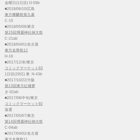
金曜日(1日目) O-59b
■2018/06/10/広島
東方椰麟祭第九幕
C-15
■2018/05/06/東京
第15回博麗神社例大祭
C-21ab
■2018/04/01/名古屋
東方名華祭12
H-16
■2017/12/末/東京
コミックマーケット93
1日目(29日) 東 N-43b
■2017/10/22/大阪
第13回東方紅楼夢
き-02ab
■2017/08/中旬/東京
コミックマーケット92
落選
■2017/05/07/東京
第14回博麗神社例大祭
C-04ab
■2017/04/02/名古屋
東方名華祭11