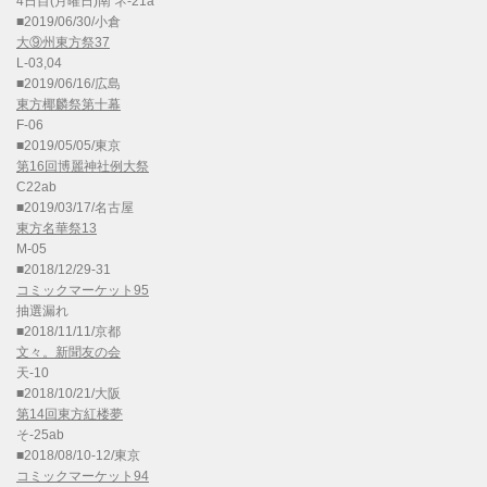
4日目(月曜日)南 ネ-21a
■2019/06/30/小倉
大⑨州東方祭37
L-03,04
■2019/06/16/広島
東方椰麟祭第十幕
F-06
■2019/05/05/東京
第16回博麗神社例大祭
C22ab
■2019/03/17/名古屋
東方名華祭13
M-05
■2018/12/29-31
コミックマーケット95
抽選漏れ
■2018/11/11/京都
文々。新聞友の会
天-10
■2018/10/21/大阪
第14回東方紅楼夢
そ-25ab
■2018/08/10-12/東京
コミックマーケット94