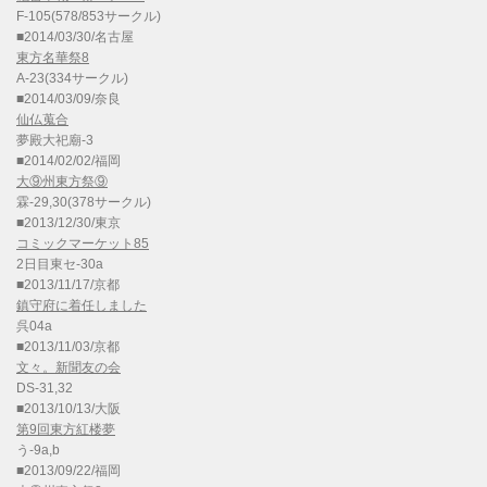
F-105(578/853サークル)
■2014/03/30/名古屋
東方名華祭8
A-23(334サークル)
■2014/03/09/奈良
仙仏蒐合
夢殿大祀廟-3
■2014/02/02/福岡
大⑨州東方祭⑨
霖-29,30(378サークル)
■2013/12/30/東京
コミックマーケット85
2日目東セ-30a
■2013/11/17/京都
鎮守府に着任しました
呉04a
■2013/11/03/京都
文々。新聞友の会
DS-31,32
■2013/10/13/大阪
第9回東方紅楼夢
う-9a,b
■2013/09/22/福岡