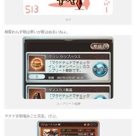
ネロ
相変わらず朝は寒いが夜はぬるいねぇ。
コンプリート報酬
マクド古戦場みごと完走。げぷ。