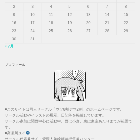
2
3
4
5
6
7
8
9
10
11
12
13
14
15
16
17
18
19
20
21
22
23
24
25
26
27
28
29
30
31
« 7月
プロフィール
■このサイトは同人サークル「ウソ8割デマ2割」のホームページです。
サークル活動やイラストの展示、日記等を掲載しています。
サークル参加は関西中心に活動中。西は小倉、東は東京あたりまでが範囲で
す。
■高瀬川ユイ
サークル代表兼サイト管理人兼絵師兼提督兼ハンター。