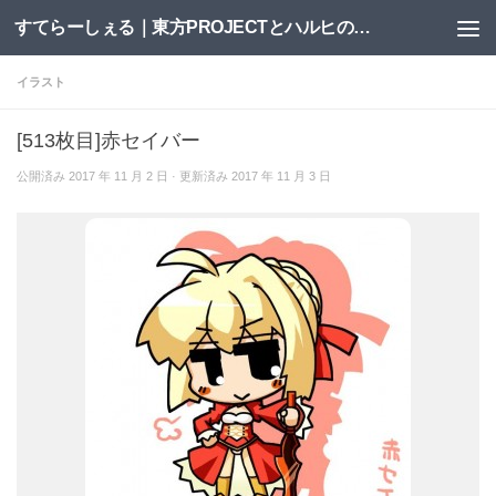
すてらーしぇる｜東方PROJECTとハルヒの二次創作サイト
コンテンツへスキップ
イラスト
[513枚目]赤セイバー
公開済み
2017 年 11 月 2 日
· 更新済み
2017 年 11 月 3 日