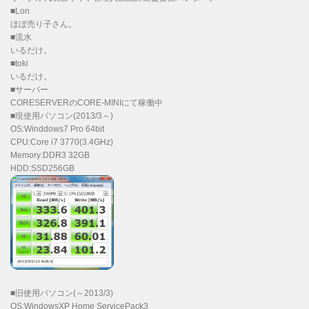
■Lon
ほぼ売り子さん。
■流水
いるだけ。
■toki
いるだけ。
■サーバー
CORESERVERのCORE-MINIにて稼働中
■現使用パソコン(2013/3～)
OS:Winddows7 Pro 64bit
CPU:Core i7 3770(3.4GHz)
Memory:DDR3 32GB
HDD:SSD256GB
■旧使用パソコン(～2013/3)
OS:WindowsXP Home ServicePack3