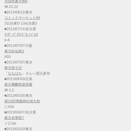
大⑨州東方祭8
神-21,22
■2013/08/12/東京
コミックマーケット84
3日目東D-13a(当選!)
■2013/07/14/名古屋
ｱﾝﾀﾞｰｸﾞﾗｳﾝﾄﾞｶｰﾆﾊﾞﾙ2
A-6
■2013/07/07/大阪
東方鈴仙祭3
A03
■2013/07/07/東京
東方想七日
「
ななはち
」さんへ委託参加
■2013/06/30/広島
東方椰麟祭第四幕
神-1,2
■2013/05/26/東京
第10回博麗神社例大祭
に42b
■2013/04/07/名古屋
東方名華祭7
イ17ab
■2013/03/10/東京