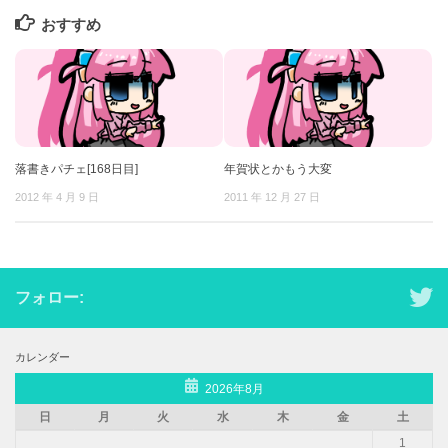
おすすめ
落書きパチェ[168日目]
年賀状とかもう大変
2012 年 4 月 9 日
2011 年 12 月 27 日
フォロー:
カレンダー
2026年8月
日
月
火
水
木
金
土
1