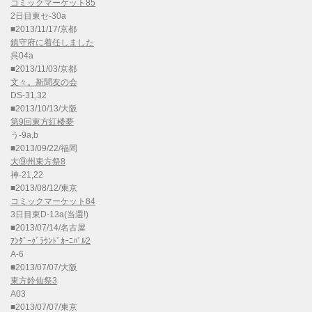
コミックマーケット85
2日目東セ-30a
■2013/11/17/京都
鎮守府に着任しました
呉04a
■2013/11/03/京都
文々。新聞友の会
DS-31,32
■2013/10/13/大阪
第9回東方紅楼夢
う-9a,b
■2013/09/22/福岡
大⑨州東方祭8
神-21,22
■2013/08/12/東京
コミックマーケット84
3日目東D-13a(当選!)
■2013/07/14/名古屋
ｱﾝﾀﾞｰｸﾞﾗｳﾝﾄﾞｶｰﾆﾊﾞﾙ2
A-6
■2013/07/07/大阪
東方鈴仙祭3
A03
■2013/07/07/東京