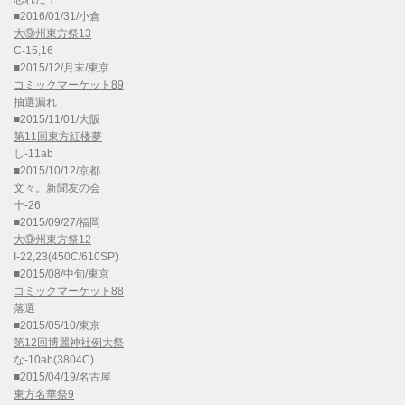
■2016/01/31/小倉
大⑨州東方祭13
C-15,16
■2015/12/月末/東京
コミックマーケット89
抽選漏れ
■2015/11/01/大阪
第11回東方紅楼夢
し-11ab
■2015/10/12/京都
文々。新聞友の会
十-26
■2015/09/27/福岡
大⑨州東方祭12
I-22,23(450C/610SP)
■2015/08/中旬/東京
コミックマーケット88
落選
■2015/05/10/東京
第12回博麗神社例大祭
な-10ab(3804C)
■2015/04/19/名古屋
東方名華祭9