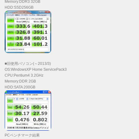
Memory:DDR3 32GB
HDD:SSD256GB
■旧使用パソコン(～2013/3)
OS:WindowsXP Home ServicePack3
CPU:Pentium4 3.2GHz
Memory:DDR 2GB
HDD:SATA 200GB
PCベンチマーク結果