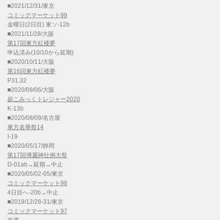
■2021/12/31/東京
コミックマーケット99
金曜日(2日目) 東ソ-12b
■2021/11/28/大阪
第17回東方紅楼夢
申込済み(10/10から延期)
■2020/10/11/大阪
第16回東方紅楼夢
P31,32
■2020/09/06/大阪
超こみっくトレジャー2020
K-13b
■2020/08/09/名古屋
東方名華祭14
I-19
■2020/05/17/静岡
第17回博麗神社例大祭
D-01ab→延期→中止
■2020/05/02-05/東京
コミックマーケット98
4日目へ-20b→中止
■2019/12/28-31/東京
コミックマーケット97