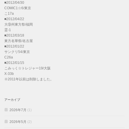
■2012/04/30
COMIC1☆6/東京
こ17a
■2012/04/22
大⑨州東方祭/福岡
霊-1
■2012/03/18
東方名華祭/名古屋
■2012/01/22
サンクリ54/東京
C26a
■2012/01/15
こみっく☆トレジャー19/大阪
X-33b
※2011年以前は削除しました。
アーカイブ
2026年7月
(1)
2026年5月
(2)