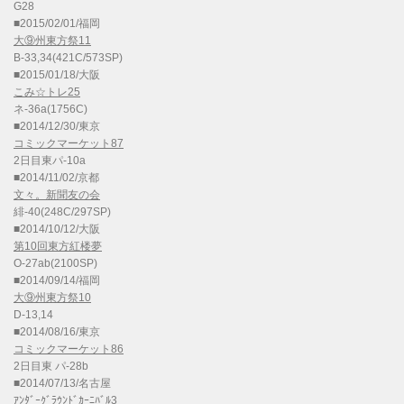
G28
■2015/02/01/福岡
大⑨州東方祭11
B-33,34(421C/573SP)
■2015/01/18/大阪
こみ☆トレ25
ネ-36a(1756C)
■2014/12/30/東京
コミックマーケット87
2日目東パ-10a
■2014/11/02/京都
文々。新聞友の会
緋-40(248C/297SP)
■2014/10/12/大阪
第10回東方紅楼夢
O-27ab(2100SP)
■2014/09/14/福岡
大⑨州東方祭10
D-13,14
■2014/08/16/東京
コミックマーケット86
2日目東 パ-28b
■2014/07/13/名古屋
ｱﾝﾀﾞｰｸﾞﾗｳﾝﾄﾞｶｰﾆﾊﾞﾙ3