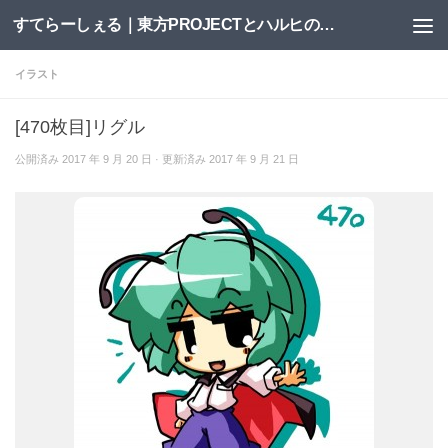
すてらーしぇる｜東方PROJECTとハルヒの二次創作サイト
コンテンツへスキップ
イラスト
[470枚目]リグル
公開済み
2017 年 9 月 20 日
· 更新済み
2017 年 9 月 21 日