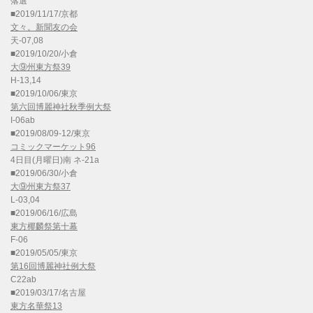
落選
■2019/11/17/京都
文々。新聞友の会
天-07,08
■2019/10/20/小倉
大⑨州東方祭39
H-13,14
■2019/10/06/東京
第六回博麗神社秋季例大祭
I-06ab
■2019/08/09-12/東京
コミックマーケット96
4日目(月曜日)南 ネ-21a
■2019/06/30/小倉
大⑨州東方祭37
L-03,04
■2019/06/16/広島
東方椰麟祭第十幕
F-06
■2019/05/05/東京
第16回博麗神社例大祭
C22ab
■2019/03/17/名古屋
東方名華祭13