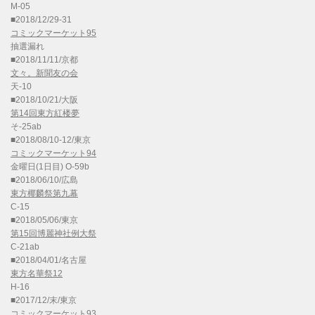
M-05
■2018/12/29-31
コミックマーケット95
抽選漏れ
■2018/11/11/京都
文々。新聞友の会
天-10
■2018/10/21/大阪
第14回東方紅楼夢
そ-25ab
■2018/08/10-12/東京
コミックマーケット94
金曜日(1日目) O-59b
■2018/06/10/広島
東方椰麟祭第九幕
C-15
■2018/05/06/東京
第15回博麗神社例大祭
C-21ab
■2018/04/01/名古屋
東方名華祭12
H-16
■2017/12/末/東京
コミックマーケット93