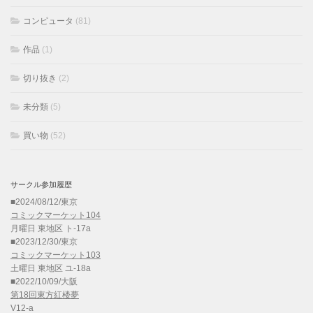
コンピュータ
(81)
作品
(1)
切り抜き
(2)
未分類
(5)
買い物
(52)
サークル参加履歴
■2024/08/12/東京
コミックマーケット104
月曜日 東地区 ト-17a
■2023/12/30/東京
コミックマーケット103
土曜日 東地区 ユ-18a
■2022/10/09/大阪
第18回東方紅楼夢
V12-a