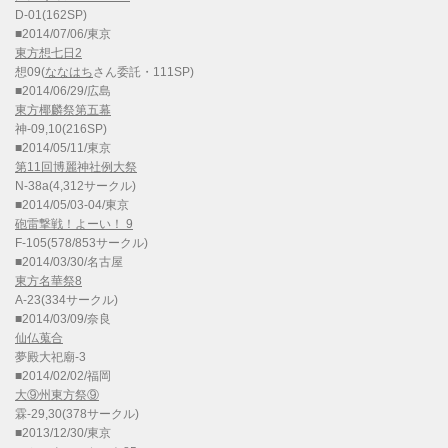
D-01(162SP)
■2014/07/06/東京
東方想七日2
想09(
ななはち
さん委託・111SP)
■2014/06/29/広島
東方椰麟祭第五幕
神-09,10(216SP)
■2014/05/11/東京
第11回博麗神社例大祭
N-38a(4,312サークル)
■2014/05/03-04/東京
砲雷撃戦！よーい！ 9
F-105(578/853サークル)
■2014/03/30/名古屋
東方名華祭8
A-23(334サークル)
■2014/03/09/奈良
仙仏蒐合
夢殿大祀廟-3
■2014/02/02/福岡
大⑨州東方祭⑨
霖-29,30(378サークル)
■2013/12/30/東京