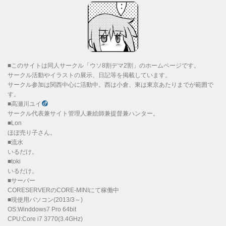
■このサイトは同人サークル「ウソ8割デマ2割」のホームページです。
サークル活動やイラストの展示、日記等を掲載しています。
サークル参加は関西中心に活動中。西は小倉、東は東京あたりまでが範囲で
す。
■高瀬川ユイ
サークル代表兼サイト管理人兼絵師兼提督兼ハンター。
■Lon
ほぼ売り子さん。
■流水
いるだけ。
■toki
いるだけ。
■サーバー
CORESERVERのCORE-MINIにて稼働中
■現使用パソコン(2013/3～)
OS:Winddows7 Pro 64bit
CPU:Core i7 3770(3.4GHz)