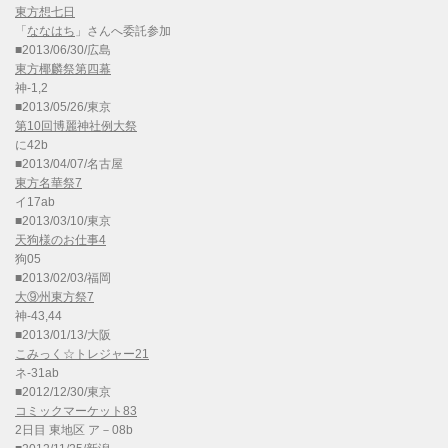
東方想七日
「
ななはち
」さんへ委託参加
■2013/06/30/広島
東方椰麟祭第四幕
神-1,2
■2013/05/26/東京
第10回博麗神社例大祭
に42b
■2013/04/07/名古屋
東方名華祭7
イ17ab
■2013/03/10/東京
天狗様のお仕事4
狗05
■2013/02/03/福岡
大⑨州東方祭7
神-43,44
■2013/01/13/大阪
こみっく☆トレジャー21
ネ-31ab
■2012/12/30/東京
コミックマーケット83
2日目 東地区 ア－08b