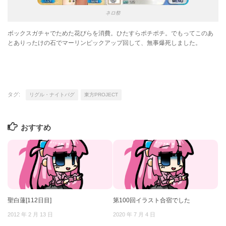
ネロ祭
ボックスガチャでためた花びらを消費。ひたすらポチポチ。でもってこのあ
とありったけの石でマーリンピックアップ回して、無事爆死しました。
タグ:
リグル・ナイトバグ
東方PROJECT
おすすめ
聖白蓮[112日目]
第100回イラスト合宿でした
2012 年 2 月 13 日
2020 年 7 月 4 日