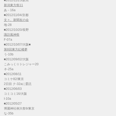
■2012/11/25/新潟
新潟東方祭11
あ－16a
■2012/11/04/京都
文々。新聞友の会
地-28
■2012/10/20/長野
諏訪風神祭
F-07a
■2012/10/07/大阪■
第8回東方紅楼夢
う-10b
■2012/09/02/大阪
こみっく☆トレジャー20
ネ-25a
■2012/08/11
コミケ82/東京
2日目 ク-32aに委託
■2012/06/03
コミコミ16/大阪
I-10a
■2012/05/27
博麗神社例大祭9/東京
な-35b