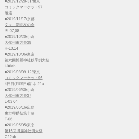
■2019/12/28-31/東京
コミックマーケット97
落選
■2019/11/17/京都
文々。新聞友の会
天-07,08
■2019/10/20/小倉
大⑨州東方祭39
H-13,14
■2019/10/06/東京
第六回博麗神社秋季例大祭
I-06ab
■2019/08/09-12/東京
コミックマーケット96
4日目(月曜日)南 ネ-21a
■2019/06/30/小倉
大⑨州東方祭37
L-03,04
■2019/06/16/広島
東方椰麟祭第十幕
F-06
■2019/05/05/東京
第16回博麗神社例大祭
C22ab