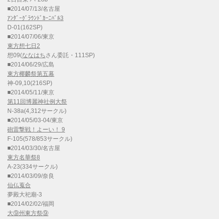
■2014/07/13/名古屋
ｱﾝﾀﾞｰｸﾞﾗｳﾝﾄﾞｶｰﾆﾊﾞﾙ3
D-01(162SP)
■2014/07/06/東京
東方想七日2
想09(
ななはち
さん委託・111SP)
■2014/06/29/広島
東方椰麟祭第五幕
神-09,10(216SP)
■2014/05/11/東京
第11回博麗神社例大祭
N-38a(4,312サークル)
■2014/05/03-04/東京
砲雷撃戦！よーい！ 9
F-105(578/853サークル)
■2014/03/30/名古屋
東方名華祭8
A-23(334サークル)
■2014/03/09/奈良
仙仏蒐合
夢殿大祀廟-3
■2014/02/02/福岡
大⑨州東方祭⑨