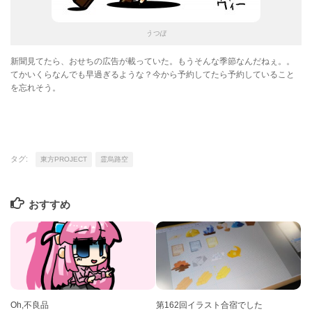
うつほ
新聞見てたら、おせちの広告が載っていた。もうそんな季節なんだねぇ。。
てかいくらなんでも早過ぎるような？今から予約してたら予約していること
を忘れそう。
タグ:
東方PROJECT
霊烏路空
おすすめ
Oh,不良品
第162回イラスト合宿でした