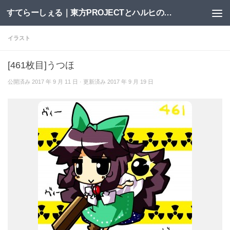
すてらーしぇる｜東方PROJECTとハルヒの二次創作サイト
コンテンツへスキップ
イラスト
[461枚目]うつほ
公開済み
2017 年 9 月 11 日
· 更新済み
2017 年 9 月 19 日