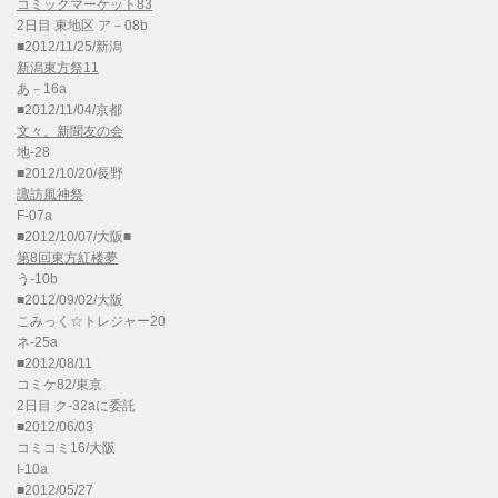
コミックマーケット83
2日目 東地区 ア－08b
■2012/11/25/新潟
新潟東方祭11
あ－16a
■2012/11/04/京都
文々。新聞友の会
地-28
■2012/10/20/長野
諏訪風神祭
F-07a
■2012/10/07/大阪■
第8回東方紅楼夢
う-10b
■2012/09/02/大阪
こみっく☆トレジャー20
ネ-25a
■2012/08/11
コミケ82/東京
2日目 ク-32aに委託
■2012/06/03
コミコミ16/大阪
I-10a
■2012/05/27