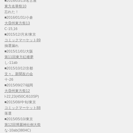
■2016/03/13/名古屋
東方名華祭10
忘れた！
■2016/01/31/小倉
大⑨州東方祭13
C-15,16
■2015/12/月末/東京
コミックマーケット89
抽選漏れ
■2015/11/01/大阪
第11回東方紅楼夢
し-11ab
■2015/10/12/京都
文々。新聞友の会
十-26
■2015/09/27/福岡
大⑨州東方祭12
I-22,23(450C/610SP)
■2015/08/中旬/東京
コミックマーケット88
落選
■2015/05/10/東京
第12回博麗神社例大祭
な-10ab(3804C)