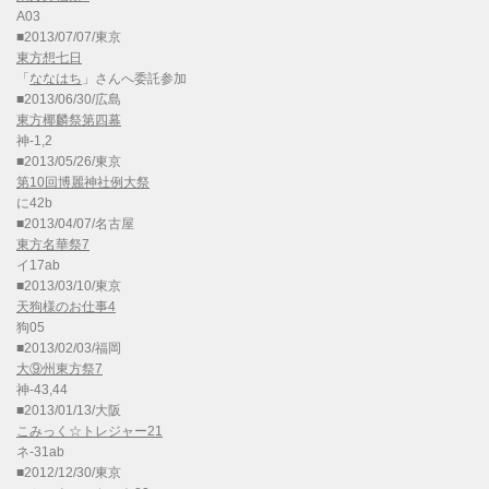
A03
■2013/07/07/東京
東方想七日
「
ななはち
」さんへ委託参加
■2013/06/30/広島
東方椰麟祭第四幕
神-1,2
■2013/05/26/東京
第10回博麗神社例大祭
に42b
■2013/04/07/名古屋
東方名華祭7
イ17ab
■2013/03/10/東京
天狗様のお仕事4
狗05
■2013/02/03/福岡
大⑨州東方祭7
神-43,44
■2013/01/13/大阪
こみっく☆トレジャー21
ネ-31ab
■2012/12/30/東京