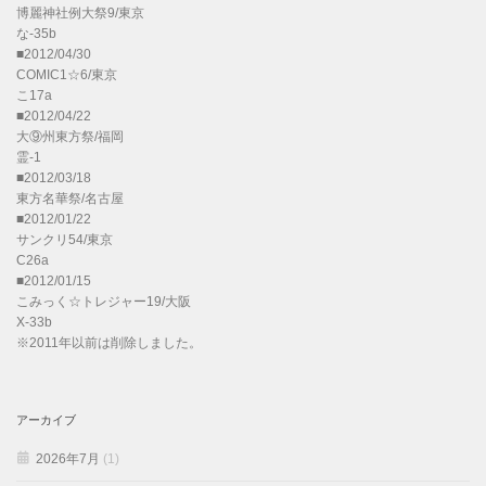
博麗神社例大祭9/東京
な-35b
■2012/04/30
COMIC1☆6/東京
こ17a
■2012/04/22
大⑨州東方祭/福岡
霊-1
■2012/03/18
東方名華祭/名古屋
■2012/01/22
サンクリ54/東京
C26a
■2012/01/15
こみっく☆トレジャー19/大阪
X-33b
※2011年以前は削除しました。
アーカイブ
2026年7月
(1)