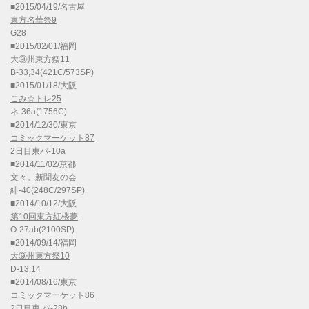
■2015/04/19/名古屋
東方名華祭9
G28
■2015/02/01/福岡
大⑨州東方祭11
B-33,34(421C/573SP)
■2015/01/18/大阪
こみ☆トレ25
ネ-36a(1756C)
■2014/12/30/東京
コミックマーケット87
2日目東パ-10a
■2014/11/02/京都
文々。新聞友の会
緋-40(248C/297SP)
■2014/10/12/大阪
第10回東方紅楼夢
O-27ab(2100SP)
■2014/09/14/福岡
大⑨州東方祭10
D-13,14
■2014/08/16/東京
コミックマーケット86
2日目東 パ-28b