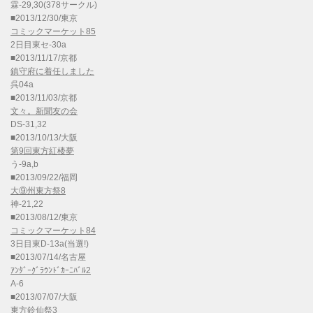
霖-29,30(378サークル)
■2013/12/30/東京
コミックマーケット85
2日目東セ-30a
■2013/11/17/京都
鎮守府に着任しました
呉04a
■2013/11/03/京都
文々。新聞友の会
DS-31,32
■2013/10/13/大阪
第9回東方紅楼夢
う-9a,b
■2013/09/22/福岡
大⑨州東方祭8
神-21,22
■2013/08/12/東京
コミックマーケット84
3日目東D-13a(当選!)
■2013/07/14/名古屋
ｱﾝﾀﾞｰｸﾞﾗｳﾝﾄﾞｶｰﾆﾊﾞﾙ2
A-6
■2013/07/07/大阪
東方鈴仙祭3