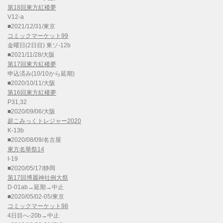
第18回東方紅楼夢
V12-a
■2021/12/31/東京
コミックマーケット99
金曜日(2日目) 東ソ-12b
■2021/11/28/大阪
第17回東方紅楼夢
申込済み(10/10から延期)
■2020/10/11/大阪
第16回東方紅楼夢
P31,32
■2020/09/06/大阪
超こみっくトレジャー2020
K-13b
■2020/08/09/名古屋
東方名華祭14
I-19
■2020/05/17/静岡
第17回博麗神社例大祭
D-01ab→延期→中止
■2020/05/02-05/東京
コミックマーケット98
4日目へ-20b→中止