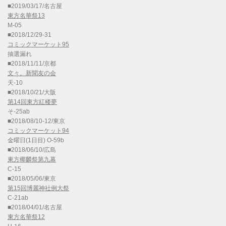
■2019/03/17/名古屋
東方名華祭13
M-05
■2018/12/29-31
コミックマーケット95
抽選漏れ
■2018/11/11/京都
文々。新聞友の会
天-10
■2018/10/21/大阪
第14回東方紅楼夢
そ-25ab
■2018/08/10-12/東京
コミックマーケット94
金曜日(1日目) O-59b
■2018/06/10/広島
東方椰麟祭第九幕
C-15
■2018/05/06/東京
第15回博麗神社例大祭
C-21ab
■2018/04/01/名古屋
東方名華祭12