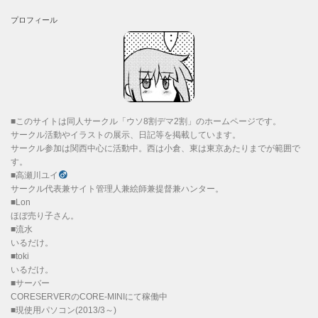
プロフィール
■このサイトは同人サークル「ウソ8割デマ2割」のホームページです。
サークル活動やイラストの展示、日記等を掲載しています。
サークル参加は関西中心に活動中。西は小倉、東は東京あたりまでが範囲で
す。
■高瀬川ユイ
サークル代表兼サイト管理人兼絵師兼提督兼ハンター。
■Lon
ほぼ売り子さん。
■流水
いるだけ。
■toki
いるだけ。
■サーバー
CORESERVERのCORE-MINIにて稼働中
■現使用パソコン(2013/3～)