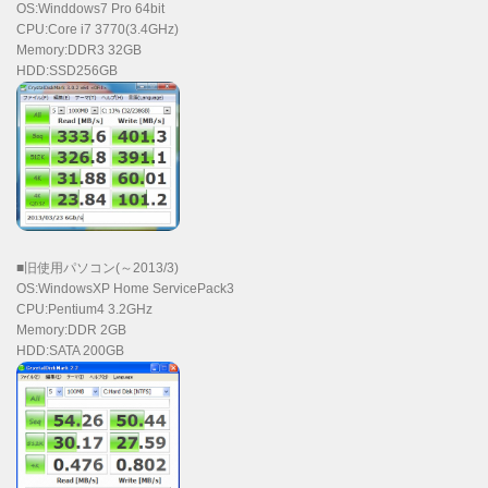
OS:Winddows7 Pro 64bit
CPU:Core i7 3770(3.4GHz)
Memory:DDR3 32GB
HDD:SSD256GB
■旧使用パソコン(～2013/3)
OS:WindowsXP Home ServicePack3
CPU:Pentium4 3.2GHz
Memory:DDR 2GB
HDD:SATA 200GB