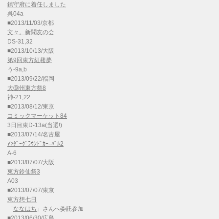
鎮守府に着任しました
呉04a
■2013/11/03/京都
文々。新聞友の会
DS-31,32
■2013/10/13/大阪
第9回東方紅楼夢
う-9a,b
■2013/09/22/福岡
大⑨州東方祭8
神-21,22
■2013/08/12/東京
コミックマーケット84
3日目東D-13a(当選!)
■2013/07/14/名古屋
ｱﾝﾀﾞｰｸﾞﾗｳﾝﾄﾞｶｰﾆﾊﾞﾙ2
A-6
■2013/07/07/大阪
東方鈴仙祭3
A03
■2013/07/07/東京
東方想七日
「
ななはち
」さんへ委託参加
■2013/06/30/広島