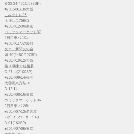
B-33,34(421C/573SP)
■2015/01/18/大阪
こみ☆トレ25
ネ-36a(1756C)
■2014/12/30/東京
コミックマーケット87
2日目東パ-10a
■2014/11/02/京都
文々。新聞友の会
緋-40(248C/297SP)
■2014/10/12/大阪
第10回東方紅楼夢
O-27ab(2100SP)
■2014/09/14/福岡
大⑨州東方祭10
D-13,14
■2014/08/16/東京
コミックマーケット86
2日目東 パ-28b
■2014/07/13/名古屋
ｱﾝﾀﾞｰｸﾞﾗｳﾝﾄﾞｶｰﾆﾊﾞﾙ3
D-01(162SP)
■2014/07/06/東京