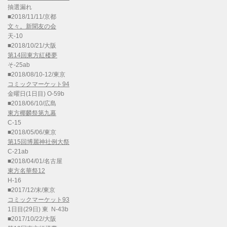
抽選漏れ
■2018/11/11/京都
文々。新聞友の会
天-10
■2018/10/21/大阪
第14回東方紅楼夢
そ-25ab
■2018/08/10-12/東京
コミックマーケット94
金曜日(1日目) O-59b
■2018/06/10/広島
東方椰麟祭第九幕
C-15
■2018/05/06/東京
第15回博麗神社例大祭
C-21ab
■2018/04/01/名古屋
東方名華祭12
H-16
■2017/12/末/東京
コミックマーケット93
1日目(29日) 東 N-43b
■2017/10/22/大阪