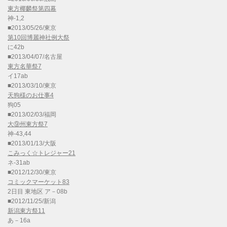
東方椰麟祭第四幕
神-1,2
■2013/05/26/東京
第10回博麗神社例大祭
に42b
■2013/04/07/名古屋
東方名華祭7
イ17ab
■2013/03/10/東京
天狗様のお仕事4
狗05
■2013/02/03/福岡
大⑨州東方祭7
神-43,44
■2013/01/13/大阪
こみっく☆トレジャー21
ネ-31ab
■2012/12/30/東京
コミックマーケット83
2日目 東地区 ア－08b
■2012/11/25/新潟
新潟東方祭11
あ－16a