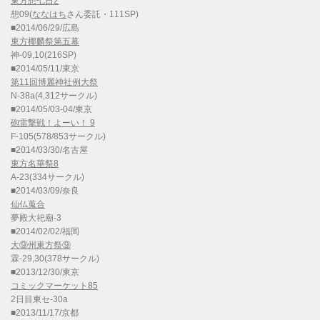
東方想七日2
想09(
ななはち
さん委託・111SP)
■2014/06/29/広島
東方椰麟祭第五幕
神-09,10(216SP)
■2014/05/11/東京
第11回博麗神社例大祭
N-38a(4,312サークル)
■2014/05/03-04/東京
砲雷撃戦！よーい！ 9
F-105(578/853サークル)
■2014/03/30/名古屋
東方名華祭8
A-23(334サークル)
■2014/03/09/奈良
仙仏蒐合
夢殿大祀廟-3
■2014/02/02/福岡
大⑨州東方祭⑨
霖-29,30(378サークル)
■2013/12/30/東京
コミックマーケット85
2日目東セ-30a
■2013/11/17/京都