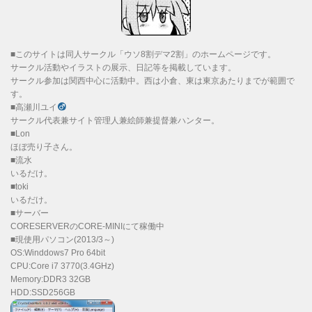
■このサイトは同人サークル「ウソ8割デマ2割」のホームページです。
サークル活動やイラストの展示、日記等を掲載しています。
サークル参加は関西中心に活動中。西は小倉、東は東京あたりまでが範囲で
す。
■高瀬川ユイ
サークル代表兼サイト管理人兼絵師兼提督兼ハンター。
■Lon
ほぼ売り子さん。
■流水
いるだけ。
■toki
いるだけ。
■サーバー
CORESERVERのCORE-MINIにて稼働中
■現使用パソコン(2013/3～)
OS:Winddows7 Pro 64bit
CPU:Core i7 3770(3.4GHz)
Memory:DDR3 32GB
HDD:SSD256GB