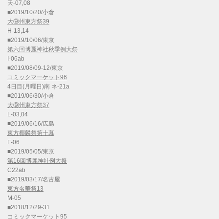
天-07,08
■2019/10/20/小倉
大⑨州東方祭39
H-13,14
■2019/10/06/東京
第六回博麗神社秋季例大祭
I-06ab
■2019/08/09-12/東京
コミックマーケット96
4日目(月曜日)南 ネ-21a
■2019/06/30/小倉
大⑨州東方祭37
L-03,04
■2019/06/16/広島
東方椰麟祭第十幕
F-06
■2019/05/05/東京
第16回博麗神社例大祭
C22ab
■2019/03/17/名古屋
東方名華祭13
M-05
■2018/12/29-31
コミックマーケット95