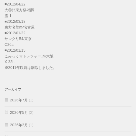
■2012/04/22
大⑨州東方祭/福岡
霊-1
■2012/03/18
東方名華祭/名古屋
■2012/01/22
サンクリ54/東京
C26a
■2012/01/15
こみっく☆トレジャー19/大阪
X-33b
※2011年以前は削除しました。
アーカイブ
2026年7月
(1)
2026年5月
(2)
2026年3月
(1)