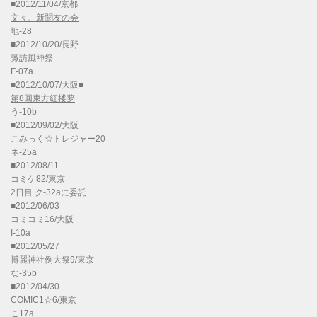
■2012/11/04/京都
文々。新聞友の会
地-28
■2012/10/20/長野
諏訪風神祭
F-07a
■2012/10/07/大阪■
第8回東方紅楼夢
う-10b
■2012/09/02/大阪
こみっく☆トレジャー20
ネ-25a
■2012/08/11
コミケ82/東京
2日目 ク-32aに委託
■2012/06/03
コミコミ16/大阪
I-10a
■2012/05/27
博麗神社例大祭9/東京
な-35b
■2012/04/30
COMIC1☆6/東京
こ17a