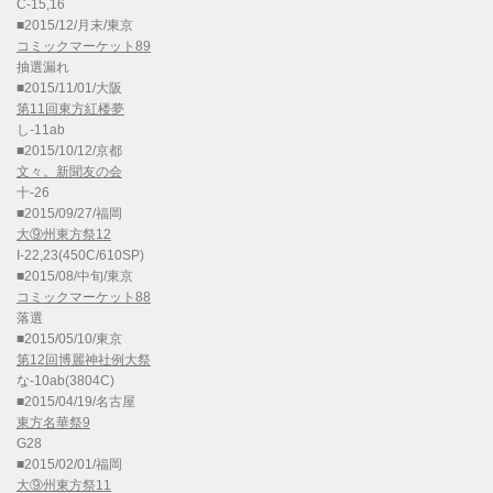
C-15,16
■2015/12/月末/東京
コミックマーケット89
抽選漏れ
■2015/11/01/大阪
第11回東方紅楼夢
し-11ab
■2015/10/12/京都
文々。新聞友の会
十-26
■2015/09/27/福岡
大⑨州東方祭12
I-22,23(450C/610SP)
■2015/08/中旬/東京
コミックマーケット88
落選
■2015/05/10/東京
第12回博麗神社例大祭
な-10ab(3804C)
■2015/04/19/名古屋
東方名華祭9
G28
■2015/02/01/福岡
大⑨州東方祭11