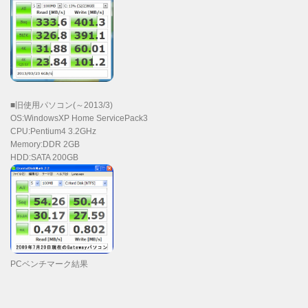
■旧使用パソコン(～2013/3)
OS:WindowsXP Home ServicePack3
CPU:Pentium4 3.2GHz
Memory:DDR 2GB
HDD:SATA 200GB
PCベンチマーク結果