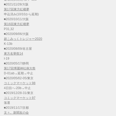
■2021/11/28/大阪
第17回東方紅楼夢
申込済み(10/10から延期)
■2020/10/11/大阪
第16回東方紅楼夢
P31,32
■2020/09/06/大阪
超こみっくトレジャー2020
K-13b
■2020/08/09/名古屋
東方名華祭14
I-19
■2020/05/17/静岡
第17回博麗神社例大祭
D-01ab→延期→中止
■2020/05/02-05/東京
コミックマーケット98
4日目へ-20b→中止
■2019/12/28-31/東京
コミックマーケット97
落選
■2019/11/17/京都
文々。新聞友の会