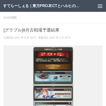
すてらーしぇる｜東方PROJECTとハルヒの二次創作サイト
コンテンツへスキップ
ただの日記
[グラブル]8月古戦場予選結果
公開済み
2017 年 8 月 18 日
· 更新済み
2017 年 9 月 24 日