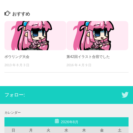
おすすめ
ボウリング大会
第42回イラスト合宿でした
2013 年 8 月 3 日
2016 年 4 月 9 日
フォロー:
カレンダー
2026年8月
日
月
火
水
木
金
土