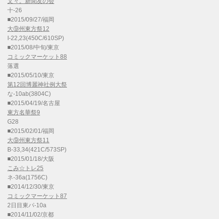
文々。新聞友の会
十-26
■2015/09/27/福岡
大⑨州東方祭12
I-22,23(450C/610SP)
■2015/08/中旬/東京
コミックマーケット88
落選
■2015/05/10/東京
第12回博麗神社例大祭
な-10ab(3804C)
■2015/04/19/名古屋
東方名華祭9
G28
■2015/02/01/福岡
大⑨州東方祭11
B-33,34(421C/573SP)
■2015/01/18/大阪
こみ☆トレ25
ネ-36a(1756C)
■2014/12/30/東京
コミックマーケット87
2日目東パ-10a
■2014/11/02/京都