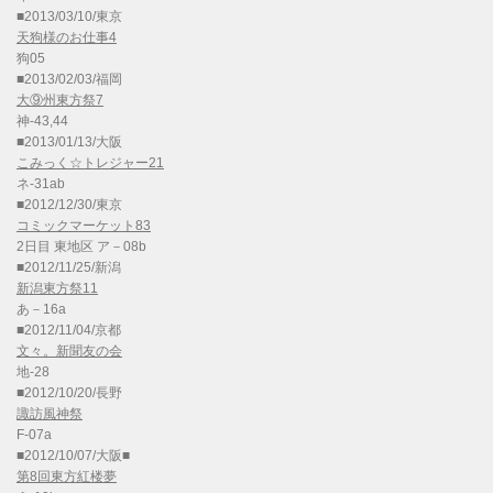
■2013/03/10/東京
天狗様のお仕事4
狗05
■2013/02/03/福岡
大⑨州東方祭7
神-43,44
■2013/01/13/大阪
こみっく☆トレジャー21
ネ-31ab
■2012/12/30/東京
コミックマーケット83
2日目 東地区 ア－08b
■2012/11/25/新潟
新潟東方祭11
あ－16a
■2012/11/04/京都
文々。新聞友の会
地-28
■2012/10/20/長野
諏訪風神祭
F-07a
■2012/10/07/大阪■
第8回東方紅楼夢