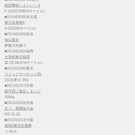
砲雷撃戦！よーい！ 9
F-105(578/853サークル)
■2014/03/30/名古屋
東方名華祭8
A-23(334サークル)
■2014/03/09/奈良
仙仏蒐合
夢殿大祀廟-3
■2014/02/02/福岡
大⑨州東方祭⑨
霖-29,30(378サークル)
■2013/12/30/東京
コミックマーケット85
2日目東セ-30a
■2013/11/17/京都
鎮守府に着任しました
呉04a
■2013/11/03/京都
文々。新聞友の会
DS-31,32
■2013/10/13/大阪
第9回東方紅楼夢
う-9a,b