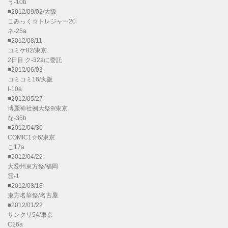
う-10b
■2012/09/02/大阪
こみっく☆トレジャー20
ネ-25a
■2012/08/11
コミケ82/東京
2日目 ク-32aに委託
■2012/06/03
コミコミ16/大阪
I-10a
■2012/05/27
博麗神社例大祭9/東京
な-35b
■2012/04/30
COMIC1☆6/東京
こ17a
■2012/04/22
大⑨州東方祭/福岡
霊-1
■2012/03/18
東方名華祭/名古屋
■2012/01/22
サンクリ54/東京
C26a