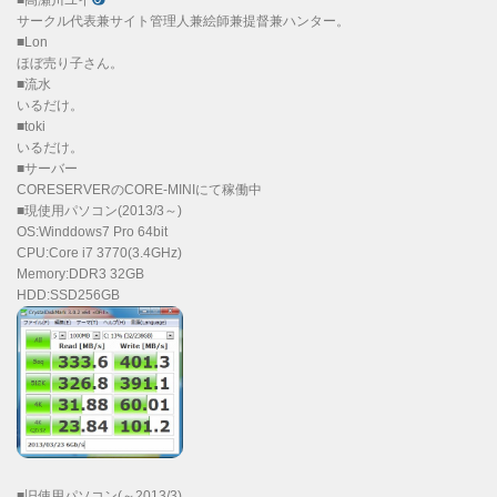
サークル代表兼サイト管理人兼絵師兼提督兼ハンター。
■Lon
ほぼ売り子さん。
■流水
いるだけ。
■toki
いるだけ。
■サーバー
CORESERVERのCORE-MINIにて稼働中
■現使用パソコン(2013/3～)
OS:Winddows7 Pro 64bit
CPU:Core i7 3770(3.4GHz)
Memory:DDR3 32GB
HDD:SSD256GB
■旧使用パソコン(～2013/3)