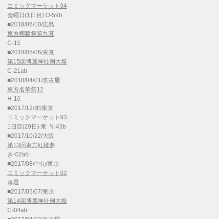
コミックマーケット94
金曜日(1日目) O-59b
■2018/06/10/広島
東方椰麟祭第九幕
C-15
■2018/05/06/東京
第15回博麗神社例大祭
C-21ab
■2018/04/01/名古屋
東方名華祭12
H-16
■2017/12/末/東京
コミックマーケット93
1日目(29日) 東 N-43b
■2017/10/22/大阪
第13回東方紅楼夢
き-02ab
■2017/08/中旬/東京
コミックマーケット92
落選
■2017/05/07/東京
第14回博麗神社例大祭
C-04ab