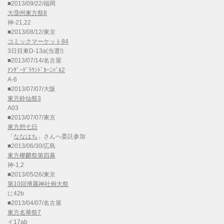
■2013/09/22/福岡
大⑨州東方祭8
神-21,22
■2013/08/12/東京
コミックマーケット84
3日目東D-13a(当選!)
■2013/07/14/名古屋
ｱﾝﾀﾞｰｸﾞﾗｳﾝﾄﾞｶｰﾆﾊﾞﾙ2
A-6
■2013/07/07/大阪
東方鈴仙祭3
A03
■2013/07/07/東京
東方想七日
「
ななはち
」さんへ委託参加
■2013/06/30/広島
東方椰麟祭第四幕
神-1,2
■2013/05/26/東京
第10回博麗神社例大祭
に42b
■2013/04/07/名古屋
東方名華祭7
イ17ab