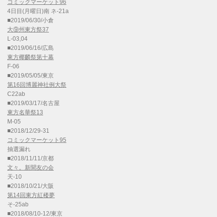
コミックマーケット96
4日目(月曜日)南 ネ-21a
■2019/06/30/小倉
大⑨州東方祭37
L-03,04
■2019/06/16/広島
東方椰麟祭第十幕
F-06
■2019/05/05/東京
第16回博麗神社例大祭
C22ab
■2019/03/17/名古屋
東方名華祭13
M-05
■2018/12/29-31
コミックマーケット95
抽選漏れ
■2018/11/11/京都
文々。新聞友の会
天-10
■2018/10/21/大阪
第14回東方紅楼夢
そ-25ab
■2018/08/10-12/東京