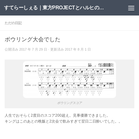
すてらーしぇる｜東方PROJECTとハルヒの二次創作サイト
コンテンツへスキップ
ただの日記
ボウリング大会でした
公開済み
2017 年 7 月 29 日
· 更新済み
2017 年 8 月 1 日
ボウリングスコア
人生でおそらく2度目のスコア200超え。見事優勝できました。
キングはこのあとの晩飯と2次会で飲みすぎて翌日二日酔いでした。。