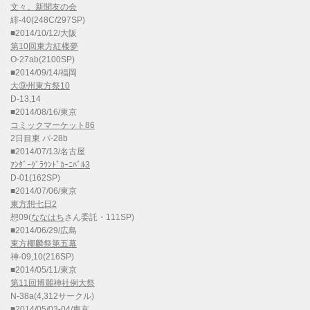
文々。新聞友の会
緋-40(248C/297SP)
■2014/10/12/大阪
第10回東方紅楼夢
O-27ab(2100SP)
■2014/09/14/福岡
大⑨州東方祭10
D-13,14
■2014/08/16/東京
コミックマーケット86
2日目東 パ-28b
■2014/07/13/名古屋
ｱﾝﾀﾞｰｸﾞﾗｳﾝﾄﾞｶｰﾆﾊﾞﾙ3
D-01(162SP)
■2014/07/06/東京
東方想七日2
想09(
ななはち
さん委託・111SP)
■2014/06/29/広島
東方椰麟祭第五幕
神-09,10(216SP)
■2014/05/11/東京
第11回博麗神社例大祭
N-38a(4,312サークル)
■2014/05/03-04/東京