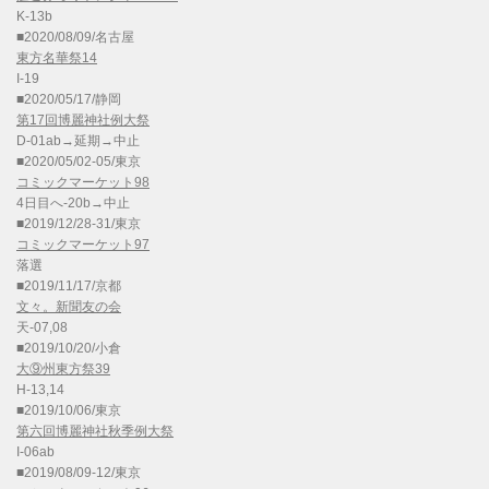
K-13b
■2020/08/09/名古屋
東方名華祭14
I-19
■2020/05/17/静岡
第17回博麗神社例大祭
D-01ab→延期→中止
■2020/05/02-05/東京
コミックマーケット98
4日目へ-20b→中止
■2019/12/28-31/東京
コミックマーケット97
落選
■2019/11/17/京都
文々。新聞友の会
天-07,08
■2019/10/20/小倉
大⑨州東方祭39
H-13,14
■2019/10/06/東京
第六回博麗神社秋季例大祭
I-06ab
■2019/08/09-12/東京