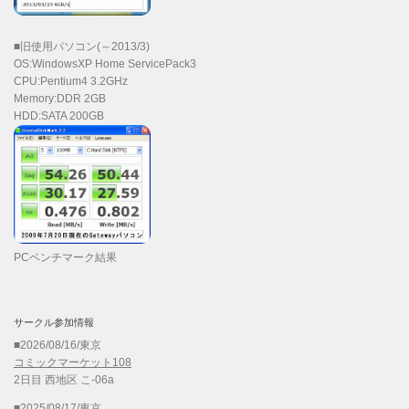
■旧使用パソコン(～2013/3)
OS:WindowsXP Home ServicePack3
CPU:Pentium4 3.2GHz
Memory:DDR 2GB
HDD:SATA 200GB
PCベンチマーク結果
サークル参加情報
■2026/08/16/東京
コミックマーケット108
2日目 西地区 こ-06a
■2025/08/17/東京