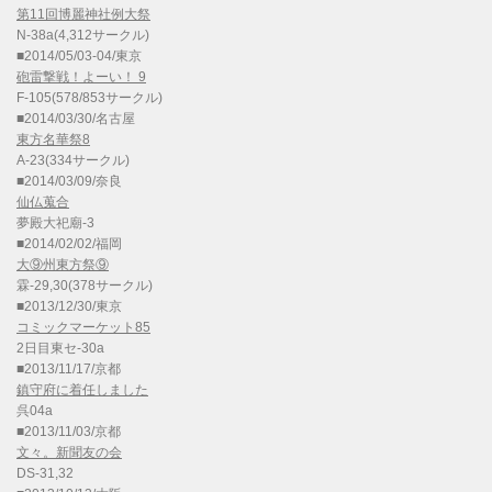
第11回博麗神社例大祭
N-38a(4,312サークル)
■2014/05/03-04/東京
砲雷撃戦！よーい！ 9
F-105(578/853サークル)
■2014/03/30/名古屋
東方名華祭8
A-23(334サークル)
■2014/03/09/奈良
仙仏蒐合
夢殿大祀廟-3
■2014/02/02/福岡
大⑨州東方祭⑨
霖-29,30(378サークル)
■2013/12/30/東京
コミックマーケット85
2日目東セ-30a
■2013/11/17/京都
鎮守府に着任しました
呉04a
■2013/11/03/京都
文々。新聞友の会
DS-31,32