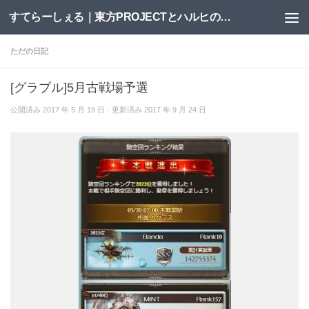
すてらーしぇる｜東方PROJECTとハルヒの二次創作サイト
コンテンツへスキップ
ただの日記
[グラブル]5月古戦場予選
公開済み
2017 年 5 月 19 日
· 更新済み
2017 年 9 月 24 日