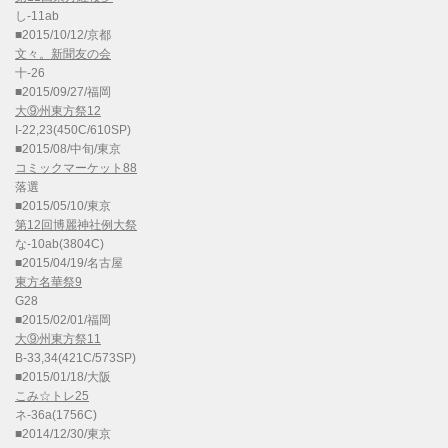
し-11ab
■2015/10/12/京都
文々。新聞友の会
十-26
■2015/09/27/福岡
大⑨州東方祭12
I-22,23(450C/610SP)
■2015/08/中旬/東京
コミックマーケット88
落選
■2015/05/10/東京
第12回博麗神社例大祭
な-10ab(3804C)
■2015/04/19/名古屋
東方名華祭9
G28
■2015/02/01/福岡
大⑨州東方祭11
B-33,34(421C/573SP)
■2015/01/18/大阪
こみ☆トレ25
ネ-36a(1756C)
■2014/12/30/東京