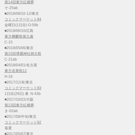
第14回東方紅楼夢
そ-25ab
■2018/08/10-12/東京
コミックマーケット94
金曜日(1日目) O-59b
■2018/06/10/広島
東方椰麟祭第九幕
C-15
■2018/05/06/東京
第15回博麗神社例大祭
C-21ab
■2018/04/01/名古屋
東方名華祭12
H-16
■2017/12/末/東京
コミックマーケット93
1日目(29日) 東 N-43b
■2017/10/22/大阪
第13回東方紅楼夢
き-02ab
■2017/08/中旬/東京
コミックマーケット92
落選
■2017/05/07/東京