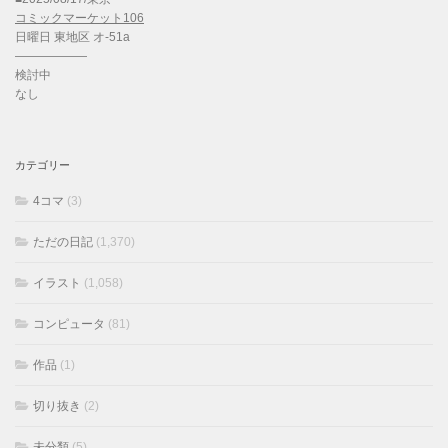
コミックマーケット106
日曜日 東地区 オ-51a
——————
検討中
なし
カテゴリー
4コマ
(3)
ただの日記
(1,370)
イラスト
(1,058)
コンピュータ
(81)
作品
(1)
切り抜き
(2)
未分類
(5)