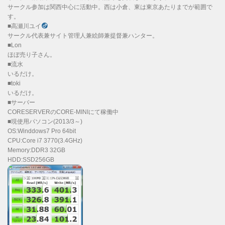
サークル参加は関西中心に活動中。西は小倉、東は東京あたりまでが範囲で
す。
■高瀬川ユイ
サークル代表兼サイト管理人兼絵師兼提督兼ハンター。
■Lon
ほぼ売り子さん。
■流水
いるだけ。
■toki
いるだけ。
■サーバー
CORESERVERのCORE-MINIにて稼働中
■現使用パソコン(2013/3～)
OS:Winddows7 Pro 64bit
CPU:Core i7 3770(3.4GHz)
Memory:DDR3 32GB
HDD:SSD256GB