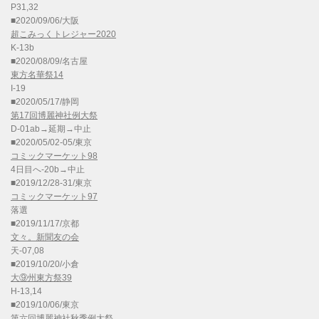
P31,32
■2020/09/06/大阪
超こみっくトレジャー2020
K-13b
■2020/08/09/名古屋
東方名華祭14
I-19
■2020/05/17/静岡
第17回博麗神社例大祭
D-01ab→延期→中止
■2020/05/02-05/東京
コミックマーケット98
4日目へ-20b→中止
■2019/12/28-31/東京
コミックマーケット97
落選
■2019/11/17/京都
文々。新聞友の会
天-07,08
■2019/10/20/小倉
大⑨州東方祭39
H-13,14
■2019/10/06/東京
第六回博麗神社秋季例大祭