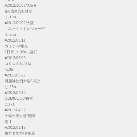
■2012/10/07/大阪■
第8回東方紅楼夢
う-10b
■2012/09/02/大阪
こみっく☆トレジャー20
ネ-25a
■2012/08/11
コミケ82/東京
2日目 ク-32aに委託
■2012/06/03
コミコミ16/大阪
I-10a
■2012/05/27
博麗神社例大祭9/東京
な-35b
■2012/04/30
COMIC1☆6/東京
こ17a
■2012/04/22
大⑨州東方祭/福岡
霊-1
■2012/03/18
東方名華祭/名古屋