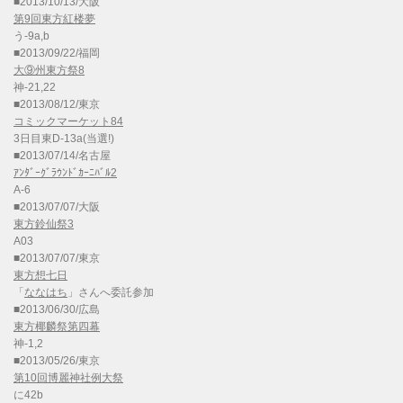
■2013/10/13/大阪
第9回東方紅楼夢
う-9a,b
■2013/09/22/福岡
大⑨州東方祭8
神-21,22
■2013/08/12/東京
コミックマーケット84
3日目東D-13a(当選!)
■2013/07/14/名古屋
ｱﾝﾀﾞｰｸﾞﾗｳﾝﾄﾞｶｰﾆﾊﾞﾙ2
A-6
■2013/07/07/大阪
東方鈴仙祭3
A03
■2013/07/07/東京
東方想七日
「
ななはち
」さんへ委託参加
■2013/06/30/広島
東方椰麟祭第四幕
神-1,2
■2013/05/26/東京
第10回博麗神社例大祭
に42b