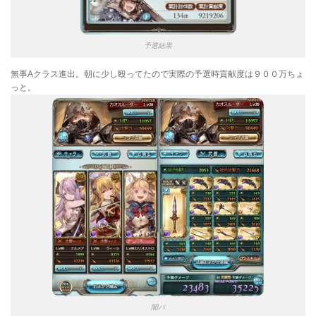
予選結果
無事Aクラス進出。朝に少し殴ってたので実際の予選時貢献度は９００万ちょ
っと。
闇パ