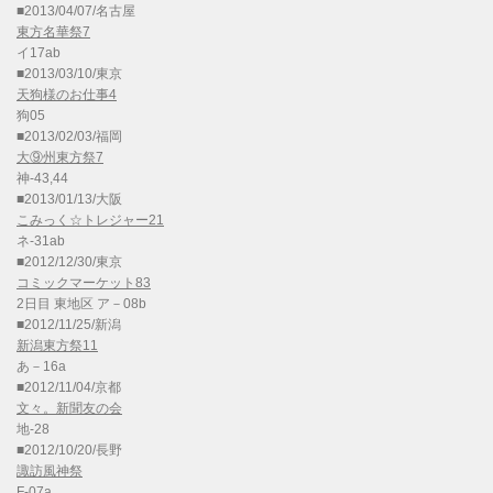
■2013/04/07/名古屋
東方名華祭7
イ17ab
■2013/03/10/東京
天狗様のお仕事4
狗05
■2013/02/03/福岡
大⑨州東方祭7
神-43,44
■2013/01/13/大阪
こみっく☆トレジャー21
ネ-31ab
■2012/12/30/東京
コミックマーケット83
2日目 東地区 ア－08b
■2012/11/25/新潟
新潟東方祭11
あ－16a
■2012/11/04/京都
文々。新聞友の会
地-28
■2012/10/20/長野
諏訪風神祭
F-07a