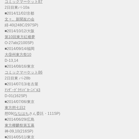
コミックマーケット87
2日目東パ-10a
■2014/11/02/京都
文々。新聞友の会
緋-40(248C/297SP)
■2014/10/12/大阪
第10回東方紅楼夢
O-27ab(2100SP)
■2014/09/14/福岡
大⑨州東方祭10
D-13,14
■2014/08/16/東京
コミックマーケット86
2日目東 パ-28b
■2014/07/13/名古屋
ｱﾝﾀﾞｰｸﾞﾗｳﾝﾄﾞｶｰﾆﾊﾞﾙ3
D-01(162SP)
■2014/07/06/東京
東方想七日2
想09(
ななはち
さん委託・111SP)
■2014/06/29/広島
東方椰麟祭第五幕
神-09,10(216SP)
■2014/05/11/東京