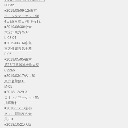
I-06ab
■2019/08/09-12/東京
コミックマーケット96
4日目(月曜日)南 ネ-21a
■2019/06/30/小倉
大⑨州東方祭37
L-03,04
■2019/06/16/広島
東方椰麟祭第十幕
F-06
■2019/05/05/東京
第16回博麗神社例大祭
C22ab
■2019/03/17/名古屋
東方名華祭13
M-05
■2018/12/29-31
コミックマーケット95
抽選漏れ
■2018/11/11/京都
文々。新聞友の会
天-10
■2018/10/21/大阪