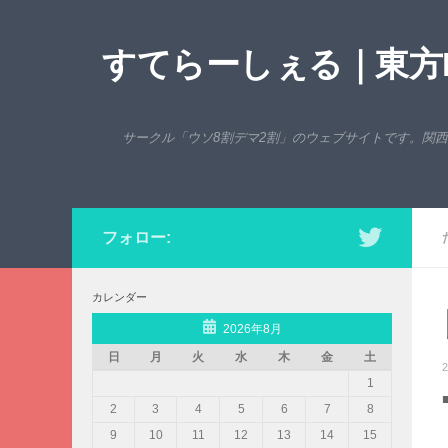
コンテンツへスキップ
すてらーしぇる｜東方P
サークル「ウソ8割デマ2割」のウェブサイトです。関
フォロー:
カレンダー
2026年8月
日
月
火
水
木
金
土
2
1
2
3
4
5
6
7
8
9
10
11
12
13
14
15