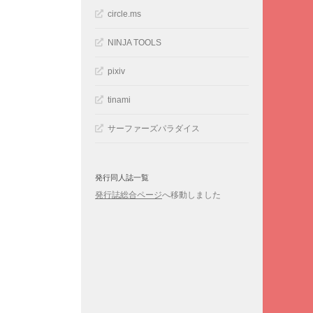
circle.ms
NINJA TOOLS
pixiv
tinami
サーファーズパラダイス
発行同人誌一覧
発行誌総合ページ
へ移動しました