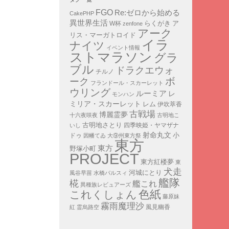
FGO
Re:ゼロから始める
CakePHP
異世界生活
ア
らくがき
W杯
zenfone
アーク
リス・マーガトロイド
イラ
ナイツ
イベント情報
ストマラソン
グラ
ブル
ドラクエウォ
チルノ
ボ
ーク
フランドール・スカーレット
ウリング
ルーミア
レ
モンハン
ミリア・スカーレット
レム
伊吹萃香
古戦場
博麗霊夢
十六夜咲夜
古明地こ
古明地さとり
四季映姫・ヤマザナ
いし
射命丸文
小
ドゥ
因幡てゐ
大⑨州東方祭
東方
東方
野塚小町
PROJECT
東方紅楼夢
東
犬走
河城にとり
風谷早苗
水橋パルスィ
艦隊
椛
艦これ
異種族レビュアーズ
色紙
これくしょん
藤原妹
霧雨魔理沙
紅
霊烏路空
風見幽香