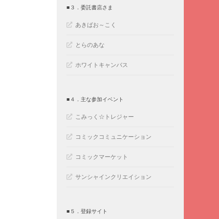
■３．委託書店さま
あきばお～こく
とらのあな
ホワイトキャンバス
■４．主な参加イベント
こみっく☆トレジャー
コミックコミュニケーション
コミックマーケット
サンシャインクリエイション
■５．登録サイト