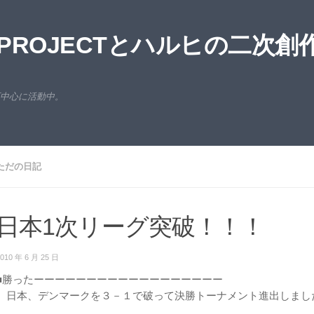
ROJECTとハルヒの二次創
西中心に活動中。
ただの日記
日本1次リーグ突破！！！
010 年 6 月 25 日
■勝ったーーーーーーーーーーーーーーーーーー
日本、デンマークを３－１で破って決勝トーナメント進出しまし