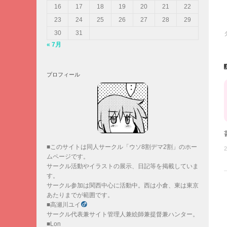
16
17
18
19
20
21
22
23
24
25
26
27
28
29
30
31
« 7月
プロフィール
■このサイトは同人サークル「ウソ8割デマ2割」のホー
2
ムページです。
サークル活動やイラストの展示、日記等を掲載していま
す。
サークル参加は関西中心に活動中。西は小倉、東は東京
あたりまでが範囲です。
■高瀬川ユイ
サークル代表兼サイト管理人兼絵師兼提督兼ハンター。
■Lon