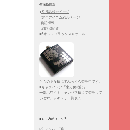
頒布物情報
○
発行誌総合ページ
○
製作アイテム総合ページ
-委託情報-
○幻想郷雑貨
■6オンスブラックスキットル
とらのあな
様にてふっくら委託中です。
■キャラバッグ「東方蒐鞄記」
一部
ホワイトキャンバス
様にて委託して
います。
☆キャラ一覧表☆
■０．内部リンク先
メンバー日記