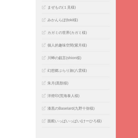
まぜもの(１見様)
みかんらぼ(toki様)
カガミの世界(カガミ様)
個人的趣味空間(紫月様)
川蝉の戯言(shion様)
幻想郷ぶらり旅(八雲様)
朱月(黒獣様)
洋燈印(荒海泰人様)
漆黒のBaselard(九野十弥様)
面舵いっぱいっぱい(けーひろ様)