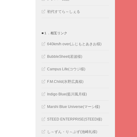
初代すてら～しぇる
■１．相互リンク
640km/h over(ふじもとあきお様)
BubbleSheet(若波様)
Campus Life(コウジ様)
F.M.Child(氷野広真様)
Indigo Blue(藍川風月様)
Marshi Blue Universe(マーシ様)
STEED ENTERPRISE(STEED様)
し～ずん・り～ぶず(池崎礼様)