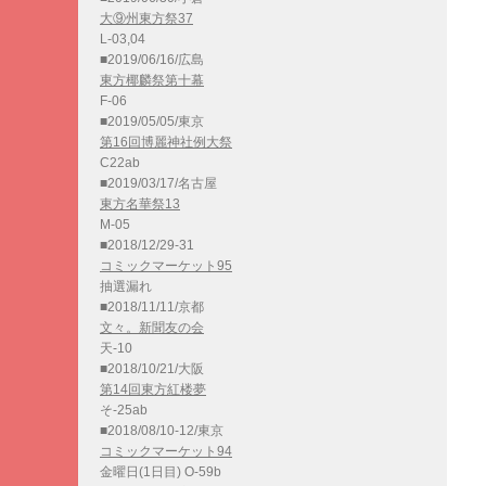
大⑨州東方祭37
L-03,04
■2019/06/16/広島
東方椰麟祭第十幕
F-06
■2019/05/05/東京
第16回博麗神社例大祭
C22ab
■2019/03/17/名古屋
東方名華祭13
M-05
■2018/12/29-31
コミックマーケット95
抽選漏れ
■2018/11/11/京都
文々。新聞友の会
天-10
■2018/10/21/大阪
第14回東方紅楼夢
そ-25ab
■2018/08/10-12/東京
コミックマーケット94
金曜日(1日目) O-59b