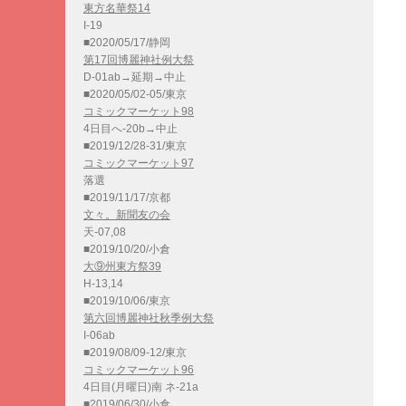
東方名華祭14
I-19
■2020/05/17/静岡
第17回博麗神社例大祭
D-01ab→延期→中止
■2020/05/02-05/東京
コミックマーケット98
4日目へ-20b→中止
■2019/12/28-31/東京
コミックマーケット97
落選
■2019/11/17/京都
文々。新聞友の会
天-07,08
■2019/10/20/小倉
大⑨州東方祭39
H-13,14
■2019/10/06/東京
第六回博麗神社秋季例大祭
I-06ab
■2019/08/09-12/東京
コミックマーケット96
4日目(月曜日)南 ネ-21a
■2019/06/30/小倉