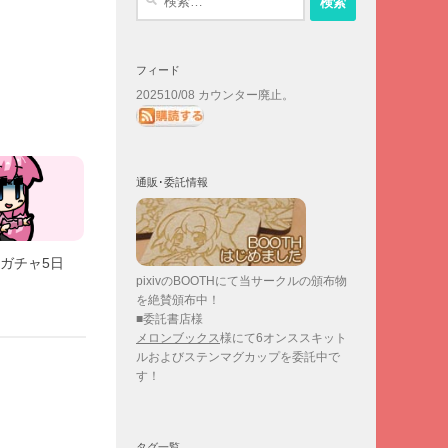
索:
フィード
202510/08 カウンター廃止。
通販･委託情報
連ガチャ5日
pixivのBOOTHにて当サークルの頒布物
を絶賛頒布中！
■委託書店様
メロンブックス
様にて6オンススキット
ルおよびステンマグカップを委託中で
す！
タグ一覧