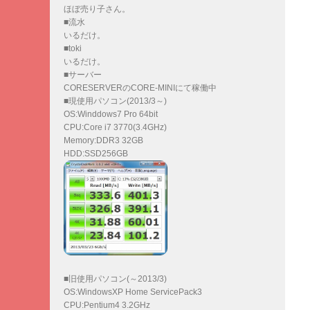
ほぼ売り子さん。
■流水
いるだけ。
■toki
いるだけ。
■サーバー
CORESERVERのCORE-MINIにて稼働中
■現使用パソコン(2013/3～)
OS:Winddows7 Pro 64bit
CPU:Core i7 3770(3.4GHz)
Memory:DDR3 32GB
HDD:SSD256GB
■旧使用パソコン(～2013/3)
OS:WindowsXP Home ServicePack3
CPU:Pentium4 3.2GHz