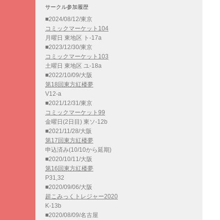
サークル参加履歴
■2024/08/12/東京
コミックマーケット104
月曜日 東地区 ト-17a
■2023/12/30/東京
コミックマーケット103
土曜日 東地区 ユ-18a
■2022/10/09/大阪
第18回東方紅楼夢
V12-a
■2021/12/31/東京
コミックマーケット99
金曜日(2日目) 東ソ-12b
■2021/11/28/大阪
第17回東方紅楼夢
申込済み(10/10から延期)
■2020/10/11/大阪
第16回東方紅楼夢
P31,32
■2020/09/06/大阪
超こみっくトレジャー2020
K-13b
■2020/08/09/名古屋