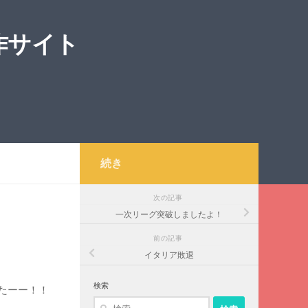
作サイト
続き
次の記事
一次リーグ突破しましたよ！
前の記事
イタリア敗退
検索
たーー！！
検