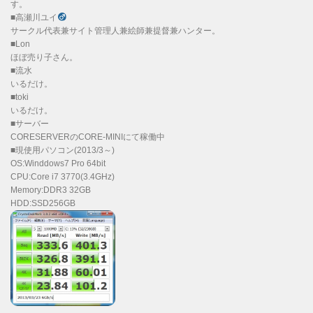
す。
■高瀬川ユイ
サークル代表兼サイト管理人兼絵師兼提督兼ハンター。
■Lon
ほぼ売り子さん。
■流水
いるだけ。
■toki
いるだけ。
■サーバー
CORESERVERのCORE-MINIにて稼働中
■現使用パソコン(2013/3～)
OS:Winddows7 Pro 64bit
CPU:Core i7 3770(3.4GHz)
Memory:DDR3 32GB
HDD:SSD256GB