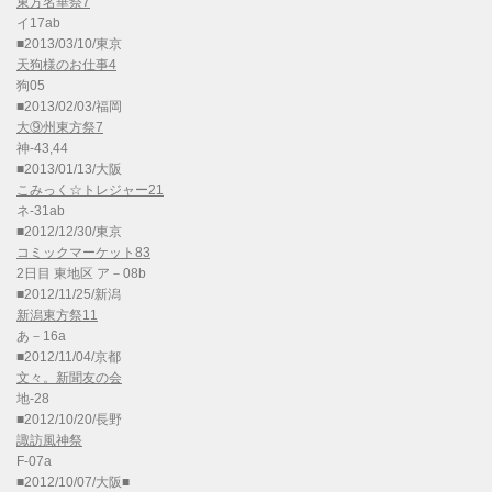
東方名華祭7
イ17ab
■2013/03/10/東京
天狗様のお仕事4
狗05
■2013/02/03/福岡
大⑨州東方祭7
神-43,44
■2013/01/13/大阪
こみっく☆トレジャー21
ネ-31ab
■2012/12/30/東京
コミックマーケット83
2日目 東地区 ア－08b
■2012/11/25/新潟
新潟東方祭11
あ－16a
■2012/11/04/京都
文々。新聞友の会
地-28
■2012/10/20/長野
諏訪風神祭
F-07a
■2012/10/07/大阪■