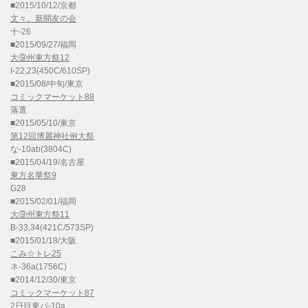
■2015/10/12/京都
文々。新聞友の会
十-26
■2015/09/27/福岡
大⑨州東方祭12
I-22,23(450C/610SP)
■2015/08/中旬/東京
コミックマーケット88
落選
■2015/05/10/東京
第12回博麗神社例大祭
な-10ab(3804C)
■2015/04/19/名古屋
東方名華祭9
G28
■2015/02/01/福岡
大⑨州東方祭11
B-33,34(421C/573SP)
■2015/01/18/大阪
こみ☆トレ25
ネ-36a(1756C)
■2014/12/30/東京
コミックマーケット87
2日目東パ-10a