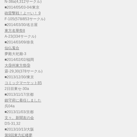
N-38a(4,312サークル)
■2014/05/03-04/東京
砲雷撃戦！よーい！ 9
F-105(578/853サークル)
■2014/03/30/名古屋
東方名華祭8
A-23(334サークル)
■2014/03/09/奈良
仙仏蒐合
夢殿大祀廟-3
■2014/02/02/福岡
大⑨州東方祭⑨
霖-29,30(378サークル)
■2013/12/30/東京
コミックマーケット85
2日目東セ-30a
■2013/11/17/京都
鎮守府に着任しました
呉04a
■2013/11/03/京都
文々。新聞友の会
DS-31,32
■2013/10/13/大阪
第9回東方紅楼夢