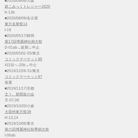
■2020/09/06/大阪
超こみっくトレジャー2020
K-13b
■2020/08/09/名古屋
東方名華祭14
I-19
■2020/05/17/静岡
第17回博麗神社例大祭
D-01ab→延期→中止
■2020/05/02-05/東京
コミックマーケット98
4日目へ-20b→中止
■2019/12/28-31/東京
コミックマーケット97
落選
■2019/11/17/京都
文々。新聞友の会
天-07,08
■2019/10/20/小倉
大⑨州東方祭39
H-13,14
■2019/10/06/東京
第六回博麗神社秋季例大祭
I-06ab