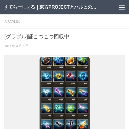
すてらーしぇる｜東方PROJECTとハルヒの二次創作サイト
コンテンツへスキップ
ただの日記
[グラブル]証こつこつ回収中
2017 年 3 月 6 日