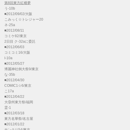
第8回東方紅楼夢
う-10b
■2012/09/02/大阪
こみっく☆トレジャー20
ネ-25a
■2012/08/11
コミケ82/東京
2日目 ク-32aに委託
■2012/06/03
コミコミ16/大阪
I-10a
■2012/05/27
博麗神社例大祭9/東京
な-35b
■2012/04/30
COMIC1☆6/東京
こ17a
■2012/04/22
大⑨州東方祭/福岡
霊-1
■2012/03/18
東方名華祭/名古屋
■2012/01/22
サンクリ54/東京