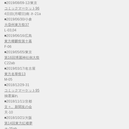
■2019/08/09-12/東京
コミックマーケット96
4日目(月曜日)南 ネ-21a
■2019/06/30/小倉
大⑨州東方祭37
L-03,04
■2019/06/16/広島
東方椰麟祭第十幕
F-06
■2019/05/05/東京
第16回博麗神社例大祭
C22ab
■2019/03/17/名古屋
東方名華祭13
M-05
■2018/12/29-31
コミックマーケット95
抽選漏れ
■2018/11/11/京都
文々。新聞友の会
天-10
■2018/10/21/大阪
第14回東方紅楼夢
そ-25ab