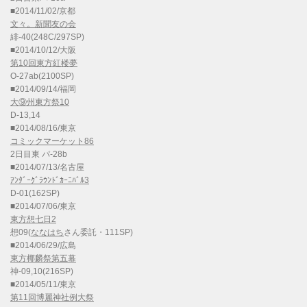
■2014/11/02/京都
文々。新聞友の会
緋-40(248C/297SP)
■2014/10/12/大阪
第10回東方紅楼夢
O-27ab(2100SP)
■2014/09/14/福岡
大⑨州東方祭10
D-13,14
■2014/08/16/東京
コミックマーケット86
2日目東 パ-28b
■2014/07/13/名古屋
ｱﾝﾀﾞｰｸﾞﾗｳﾝﾄﾞｶｰﾆﾊﾞﾙ3
D-01(162SP)
■2014/07/06/東京
東方想七日2
想09(
ななはち
さん委託・111SP)
■2014/06/29/広島
東方椰麟祭第五幕
神-09,10(216SP)
■2014/05/11/東京
第11回博麗神社例大祭