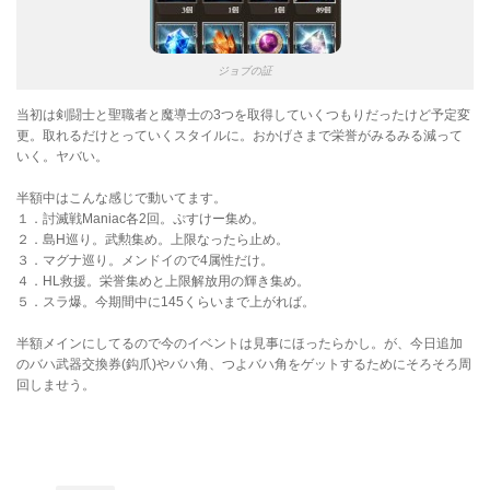
ジョブの証
当初は剣闘士と聖職者と魔導士の3つを取得していくつもりだったけど予定変
更。取れるだけとっていくスタイルに。おかげさまで栄誉がみるみる減って
いく。ヤバい。
半額中はこんな感じで動いてます。
１．討滅戦Maniac各2回。ぷすけー集め。
２．島H巡り。武勲集め。上限なったら止め。
３．マグナ巡り。メンドイので4属性だけ。
４．HL救援。栄誉集めと上限解放用の輝き集め。
５．スラ爆。今期間中に145くらいまで上がれば。
半額メインにしてるので今のイベントは見事にほったらかし。が、今日追加
のバハ武器交換券(鈎爪)やバハ角、つよバハ角をゲットするためにそろそろ周
回しませう。