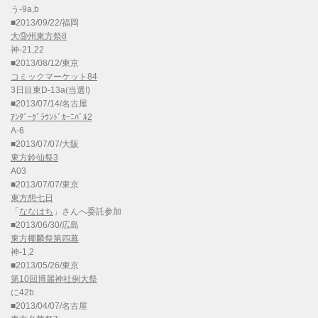
う-9a,b
■2013/09/22/福岡
大⑨州東方祭8
神-21,22
■2013/08/12/東京
コミックマーケット84
3日目東D-13a(当選!)
■2013/07/14/名古屋
ｱﾝﾀﾞｰｸﾞﾗｳﾝﾄﾞｶｰﾆﾊﾞﾙ2
A-6
■2013/07/07/大阪
東方鈴仙祭3
A03
■2013/07/07/東京
東方想七日
「
ななはち
」さんへ委託参加
■2013/06/30/広島
東方椰麟祭第四幕
神-1,2
■2013/05/26/東京
第10回博麗神社例大祭
に42b
■2013/04/07/名古屋