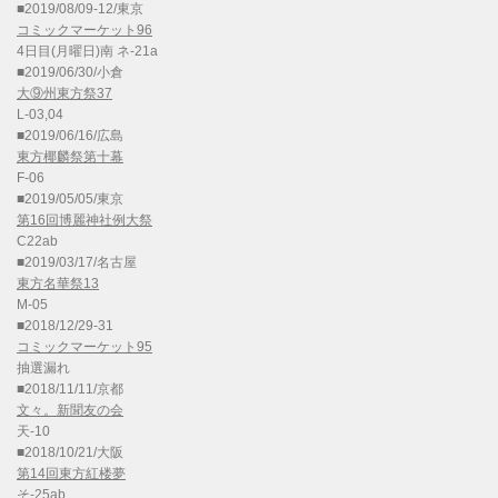
■2019/08/09-12/東京
コミックマーケット96
4日目(月曜日)南 ネ-21a
■2019/06/30/小倉
大⑨州東方祭37
L-03,04
■2019/06/16/広島
東方椰麟祭第十幕
F-06
■2019/05/05/東京
第16回博麗神社例大祭
C22ab
■2019/03/17/名古屋
東方名華祭13
M-05
■2018/12/29-31
コミックマーケット95
抽選漏れ
■2018/11/11/京都
文々。新聞友の会
天-10
■2018/10/21/大阪
第14回東方紅楼夢
そ-25ab