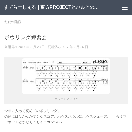
すてらーしぇる｜東方PROJECTとハルヒの二次創作サイト
コンテンツへスキップ
ただの日記
ボウリング練習会
公開済み
2017 年 2 月 23 日
· 更新済み
2017 年 2 月 26 日
ボウリングスコア
今年に入って初めてのボウリング。
の割にはなかなかマシなスコア。ハウスボウルにハウスシューズ。･･･もうマ
ウボウルとかなくてもイイカンジorz