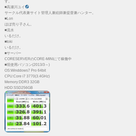
す。
■高瀬川ユイ
サークル代表兼サイト管理人兼絵師兼提督兼ハンター。
■Lon
ほぼ売り子さん。
■流水
いるだけ。
■toki
いるだけ。
■サーバー
CORESERVERのCORE-MINIにて稼働中
■現使用パソコン(2013/3～)
OS:Winddows7 Pro 64bit
CPU:Core i7 3770(3.4GHz)
Memory:DDR3 32GB
HDD:SSD256GB