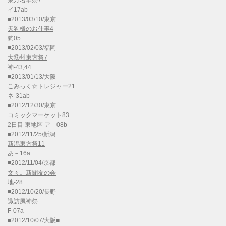
東方名華祭7
イ17ab
■2013/03/10/東京
天狗様のお仕事4
狗05
■2013/02/03/福岡
大⑨州東方祭7
神-43,44
■2013/01/13/大阪
こみっく☆トレジャー21
ネ-31ab
■2012/12/30/東京
コミックマーケット83
2日目 東地区 ア－08b
■2012/11/25/新潟
新潟東方祭11
あ－16a
■2012/11/04/京都
文々。新聞友の会
地-28
■2012/10/20/長野
諏訪風神祭
F-07a
■2012/10/07/大阪■