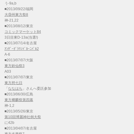
う-9a,b
■2013/09/22/福岡
大⑨州東方祭8
神-21,22
■2013/08/12/東京
コミックマーケット84
3日目東D-13a(当選!)
■2013/07/14/名古屋
ｱﾝﾀﾞｰｸﾞﾗｳﾝﾄﾞｶｰﾆﾊﾞﾙ2
A-6
■2013/07/07/大阪
東方鈴仙祭3
A03
■2013/07/07/東京
東方想七日
「
ななはち
」さんへ委託参加
■2013/06/30/広島
東方椰麟祭第四幕
神-1,2
■2013/05/26/東京
第10回博麗神社例大祭
に42b
■2013/04/07/名古屋