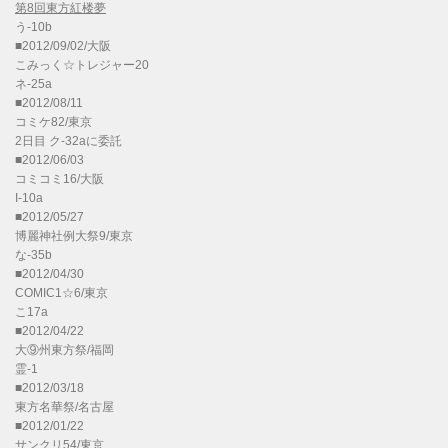
第8回東方紅楼夢
う-10b
■2012/09/02/大阪
こみっく☆トレジャー20
ネ-25a
■2012/08/11
コミケ82/東京
2日目 ク-32aに委託
■2012/06/03
コミコミ16/大阪
I-10a
■2012/05/27
博麗神社例大祭9/東京
な-35b
■2012/04/30
COMIC1☆6/東京
こ17a
■2012/04/22
大⑨州東方祭/福岡
霊-1
■2012/03/18
東方名華祭/名古屋
■2012/01/22
サンクリ54/東京