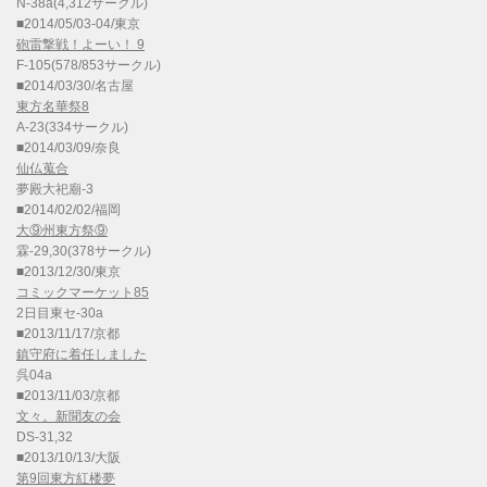
N-38a(4,312サークル)
■2014/05/03-04/東京
砲雷撃戦！よーい！ 9
F-105(578/853サークル)
■2014/03/30/名古屋
東方名華祭8
A-23(334サークル)
■2014/03/09/奈良
仙仏蒐合
夢殿大祀廟-3
■2014/02/02/福岡
大⑨州東方祭⑨
霖-29,30(378サークル)
■2013/12/30/東京
コミックマーケット85
2日目東セ-30a
■2013/11/17/京都
鎮守府に着任しました
呉04a
■2013/11/03/京都
文々。新聞友の会
DS-31,32
■2013/10/13/大阪
第9回東方紅楼夢