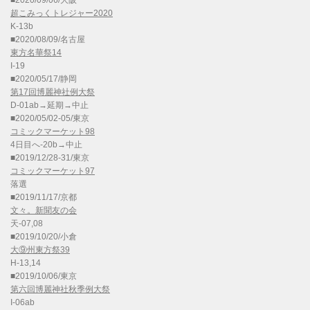
■2020/09/06/大阪
超こみっくトレジャー2020
K-13b
■2020/08/09/名古屋
東方名華祭14
I-19
■2020/05/17/静岡
第17回博麗神社例大祭
D-01ab→延期→中止
■2020/05/02-05/東京
コミックマーケット98
4日目へ-20b→中止
■2019/12/28-31/東京
コミックマーケット97
落選
■2019/11/17/京都
文々。新聞友の会
天-07,08
■2019/10/20/小倉
大⑨州東方祭39
H-13,14
■2019/10/06/東京
第六回博麗神社秋季例大祭
I-06ab