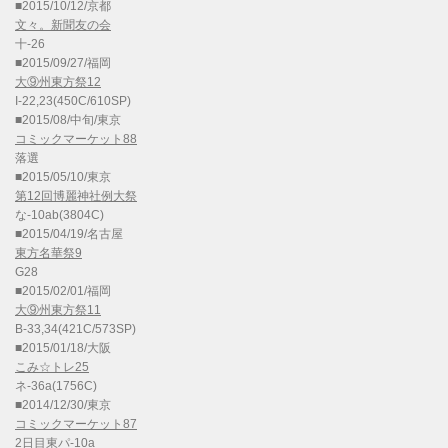
■2015/10/12/京都
文々。新聞友の会
十-26
■2015/09/27/福岡
大⑨州東方祭12
I-22,23(450C/610SP)
■2015/08/中旬/東京
コミックマーケット88
落選
■2015/05/10/東京
第12回博麗神社例大祭
な-10ab(3804C)
■2015/04/19/名古屋
東方名華祭9
G28
■2015/02/01/福岡
大⑨州東方祭11
B-33,34(421C/573SP)
■2015/01/18/大阪
こみ☆トレ25
ネ-36a(1756C)
■2014/12/30/東京
コミックマーケット87
2日目東パ-10a