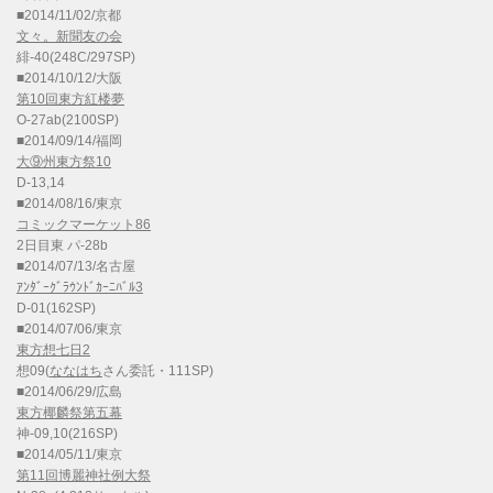
■2014/11/02/京都
文々。新聞友の会
緋-40(248C/297SP)
■2014/10/12/大阪
第10回東方紅楼夢
O-27ab(2100SP)
■2014/09/14/福岡
大⑨州東方祭10
D-13,14
■2014/08/16/東京
コミックマーケット86
2日目東 パ-28b
■2014/07/13/名古屋
ｱﾝﾀﾞｰｸﾞﾗｳﾝﾄﾞｶｰﾆﾊﾞﾙ3
D-01(162SP)
■2014/07/06/東京
東方想七日2
想09(
ななはち
さん委託・111SP)
■2014/06/29/広島
東方椰麟祭第五幕
神-09,10(216SP)
■2014/05/11/東京
第11回博麗神社例大祭