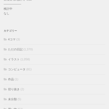
——————
検討中
なし
カテゴリー
4コマ
(3)
ただの日記
(1,370)
イラスト
(1,058)
コンピュータ
(81)
作品
(1)
切り抜き
(2)
未分類
(5)