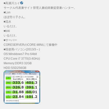
■高瀬川ユイ
サークル代表兼サイト管理人兼絵師兼提督兼ハンター。
■Lon
ほぼ売り子さん。
■流水
いるだけ。
■toki
いるだけ。
■サーバー
CORESERVERのCORE-MINIにて稼働中
■現使用パソコン(2013/3～)
OS:Winddows7 Pro 64bit
CPU:Core i7 3770(3.4GHz)
Memory:DDR3 32GB
HDD:SSD256GB