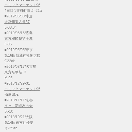
コミックマーケット96
4日目(月曜日)南 ネ-21a
■2019/06/30/小倉
大⑨州東方祭37
L-03,04
■2019/06/16/広島
東方椰麟祭第十幕
F-06
■2019/05/05/東京
第16回博麗神社例大祭
C22ab
■2019/03/17/名古屋
東方名華祭13
M-05
■2018/12/29-31
コミックマーケット95
抽選漏れ
■2018/11/11/京都
文々。新聞友の会
天-10
■2018/10/21/大阪
第14回東方紅楼夢
そ-25ab