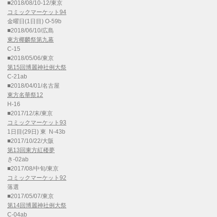
■2018/08/10-12/東京
コミックマーケット94
金曜日(1日目) O-59b
■2018/06/10/広島
東方椰麟祭第九幕
C-15
■2018/05/06/東京
第15回博麗神社例大祭
C-21ab
■2018/04/01/名古屋
東方名華祭12
H-16
■2017/12/末/東京
コミックマーケット93
1日目(29日) 東 N-43b
■2017/10/22/大阪
第13回東方紅楼夢
き-02ab
■2017/08/中旬/東京
コミックマーケット92
落選
■2017/05/07/東京
第14回博麗神社例大祭
C-04ab