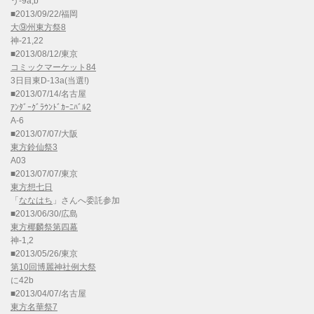
う-9a,b
■2013/09/22/福岡
大⑨州東方祭8
神-21,22
■2013/08/12/東京
コミックマーケット84
3日目東D-13a(当選!)
■2013/07/14/名古屋
ｱﾝﾀﾞｰｸﾞﾗｳﾝﾄﾞｶｰﾆﾊﾞﾙ2
A-6
■2013/07/07/大阪
東方鈴仙祭3
A03
■2013/07/07/東京
東方想七日
「
ななはち
」さんへ委託参加
■2013/06/30/広島
東方椰麟祭第四幕
神-1,2
■2013/05/26/東京
第10回博麗神社例大祭
に42b
■2013/04/07/名古屋
東方名華祭7