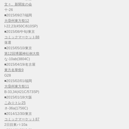
文々。新聞友の会
十-26
■2015/09/27/福岡
大⑨州東方祭12
I-22,23(450C/610SP)
■2015/08/中旬/東京
コミックマーケット88
落選
■2015/05/10/東京
第12回博麗神社例大祭
な-10ab(3804C)
■2015/04/19/名古屋
東方名華祭9
G28
■2015/02/01/福岡
大⑨州東方祭11
B-33,34(421C/573SP)
■2015/01/18/大阪
こみ☆トレ25
ネ-36a(1756C)
■2014/12/30/東京
コミックマーケット87
2日目東パ-10a