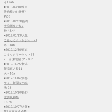
イ17ab
■2013/03/10/東京
天狗様のお仕事4
狗05
■2013/02/03/福岡
大⑨州東方祭7
神-43,44
■2013/01/13/大阪
こみっく☆トレジャー21
ネ-31ab
■2012/12/30/東京
コミックマーケット83
2日目 東地区 ア－08b
■2012/11/25/新潟
新潟東方祭11
あ－16a
■2012/11/04/京都
文々。新聞友の会
地-28
■2012/10/20/長野
諏訪風神祭
F-07a
■2012/10/07/大阪■
第8回東方紅楼夢