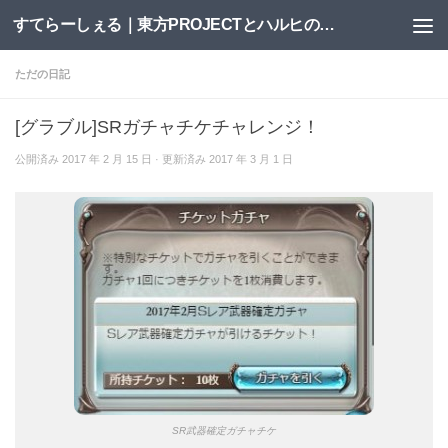
すてらーしぇる｜東方PROJECTとハルヒの二次創作サイト
コンテンツへスキップ
ただの日記
[グラブル]SRガチャチケチャレンジ！
公開済み
2017 年 2 月 15 日
· 更新済み
2017 年 3 月 1 日
SR武器確定ガチャチケ