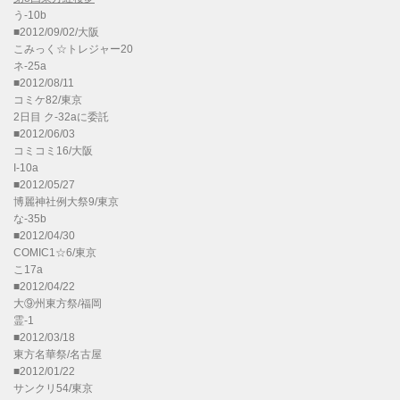
う-10b
■2012/09/02/大阪
こみっく☆トレジャー20
ネ-25a
■2012/08/11
コミケ82/東京
2日目 ク-32aに委託
■2012/06/03
コミコミ16/大阪
I-10a
■2012/05/27
博麗神社例大祭9/東京
な-35b
■2012/04/30
COMIC1☆6/東京
こ17a
■2012/04/22
大⑨州東方祭/福岡
霊-1
■2012/03/18
東方名華祭/名古屋
■2012/01/22
サンクリ54/東京