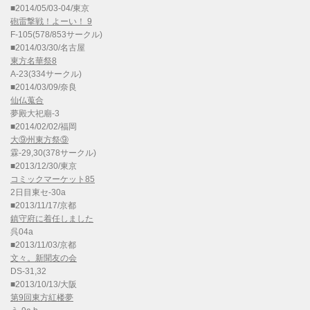
■2014/05/03-04/東京
砲雷撃戦！よーい！ 9
F-105(578/853サークル)
■2014/03/30/名古屋
東方名華祭8
A-23(334サークル)
■2014/03/09/奈良
仙仏蒐合
夢殿大祀廟-3
■2014/02/02/福岡
大⑨州東方祭⑨
霖-29,30(378サークル)
■2013/12/30/東京
コミックマーケット85
2日目東セ-30a
■2013/11/17/京都
鎮守府に着任しました
呉04a
■2013/11/03/京都
文々。新聞友の会
DS-31,32
■2013/10/13/大阪
第9回東方紅楼夢