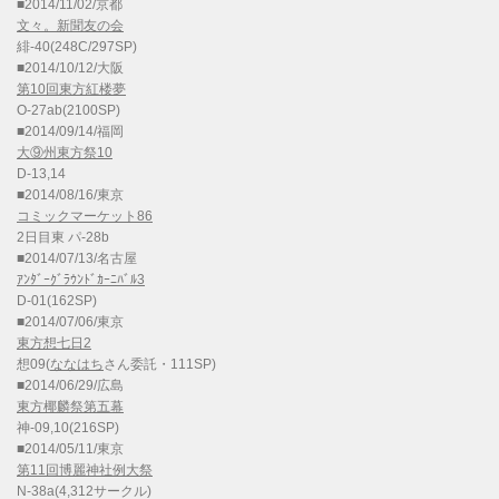
■2014/11/02/京都
文々。新聞友の会
緋-40(248C/297SP)
■2014/10/12/大阪
第10回東方紅楼夢
O-27ab(2100SP)
■2014/09/14/福岡
大⑨州東方祭10
D-13,14
■2014/08/16/東京
コミックマーケット86
2日目東 パ-28b
■2014/07/13/名古屋
ｱﾝﾀﾞｰｸﾞﾗｳﾝﾄﾞｶｰﾆﾊﾞﾙ3
D-01(162SP)
■2014/07/06/東京
東方想七日2
想09(
ななはち
さん委託・111SP)
■2014/06/29/広島
東方椰麟祭第五幕
神-09,10(216SP)
■2014/05/11/東京
第11回博麗神社例大祭
N-38a(4,312サークル)