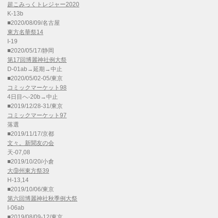
超こみっくトレジャー2020
K-13b
■2020/08/09/名古屋
東方名華祭14
I-19
■2020/05/17/静岡
第17回博麗神社例大祭
D-01ab→延期→中止
■2020/05/02-05/東京
コミックマーケット98
4日目へ-20b→中止
■2019/12/28-31/東京
コミックマーケット97
落選
■2019/11/17/京都
文々。新聞友の会
天-07,08
■2019/10/20/小倉
大⑨州東方祭39
H-13,14
■2019/10/06/東京
第六回博麗神社秋季例大祭
I-06ab
■2019/08/09-12/東京