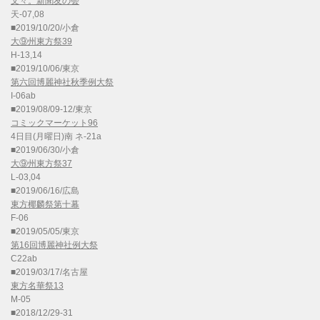
文々。新聞友の会
天-07,08
■2019/10/20/小倉
大⑨州東方祭39
H-13,14
■2019/10/06/東京
第六回博麗神社秋季例大祭
I-06ab
■2019/08/09-12/東京
コミックマーケット96
4日目(月曜日)南 ネ-21a
■2019/06/30/小倉
大⑨州東方祭37
L-03,04
■2019/06/16/広島
東方椰麟祭第十幕
F-06
■2019/05/05/東京
第16回博麗神社例大祭
C22ab
■2019/03/17/名古屋
東方名華祭13
M-05
■2018/12/29-31