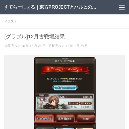
すてらーしぇる｜東方PROJECTとハルヒの二次創作サイト
コンテンツへスキップ
イラスト
[グラブル]12月古戦場結果
公開済み
2016 年 12 月 26 日
· 更新済み
2017 年 9 月 24 日