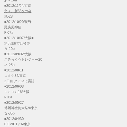
あ－16a
■2012/11/04/京都
文々。新聞友の会
地-28
■2012/10/20/長野
諏訪風神祭
F-07a
■2012/10/07/大阪■
第8回東方紅楼夢
う-10b
■2012/09/02/大阪
こみっく☆トレジャー20
ネ-25a
■2012/08/11
コミケ82/東京
2日目 ク-32aに委託
■2012/06/03
コミコミ16/大阪
I-10a
■2012/05/27
博麗神社例大祭9/東京
な-35b
■2012/04/30
COMIC1☆6/東京