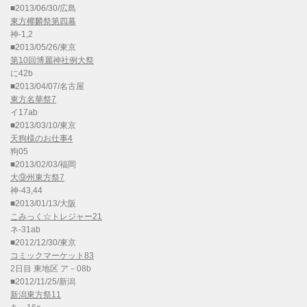
■2013/06/30/広島
東方椰麟祭第四幕
神-1,2
■2013/05/26/東京
第10回博麗神社例大祭
に42b
■2013/04/07/名古屋
東方名華祭7
イ17ab
■2013/03/10/東京
天狗様のお仕事4
狗05
■2013/02/03/福岡
大⑨州東方祭7
神-43,44
■2013/01/13/大阪
こみっく☆トレジャー21
ネ-31ab
■2012/12/30/東京
コミックマーケット83
2日目 東地区 ア－08b
■2012/11/25/新潟
新潟東方祭11