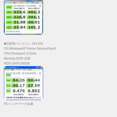
■旧使用パソコン(～2013/3)
OS:WindowsXP Home ServicePack3
CPU:Pentium4 3.2GHz
Memory:DDR 2GB
HDD:SATA 200GB
PCベンチマーク結果