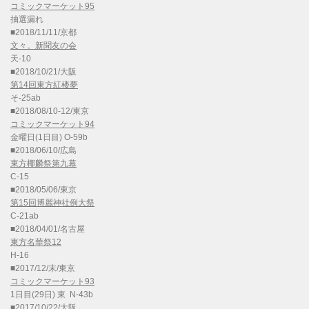
コミックマーケット95
抽選漏れ
■2018/11/11/京都
文々。新聞友の会
天-10
■2018/10/21/大阪
第14回東方紅楼夢
そ-25ab
■2018/08/10-12/東京
コミックマーケット94
金曜日(1日目) O-59b
■2018/06/10/広島
東方椰麟祭第九幕
C-15
■2018/05/06/東京
第15回博麗神社例大祭
C-21ab
■2018/04/01/名古屋
東方名華祭12
H-16
■2017/12/末/東京
コミックマーケット93
1日目(29日) 東 N-43b
■2017/10/22/大阪