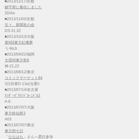
■2013/11/17/京都
鎮守府に着任しました
呉04a
■2013/11/03/京都
文々。新聞友の会
DS-31,32
■2013/10/13/大阪
第9回東方紅楼夢
う-9a,b
■2013/09/22/福岡
大⑨州東方祭8
神-21,22
■2013/08/12/東京
コミックマーケット84
3日目東D-13a(当選!)
■2013/07/14/名古屋
ｱﾝﾀﾞｰｸﾞﾗｳﾝﾄﾞｶｰﾆﾊﾞﾙ2
A-6
■2013/07/07/大阪
東方鈴仙祭3
A03
■2013/07/07/東京
東方想七日
「
ななはち
」さんへ委託参加