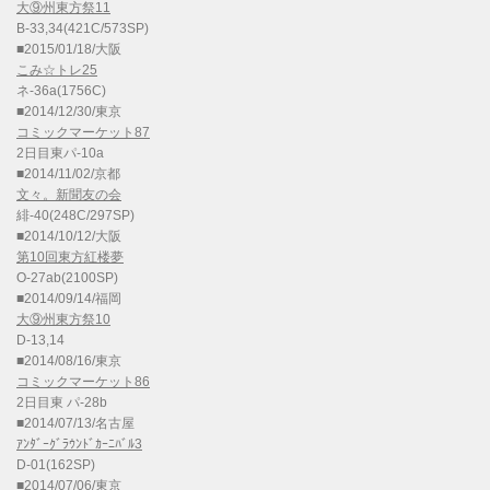
大⑨州東方祭11
B-33,34(421C/573SP)
■2015/01/18/大阪
こみ☆トレ25
ネ-36a(1756C)
■2014/12/30/東京
コミックマーケット87
2日目東パ-10a
■2014/11/02/京都
文々。新聞友の会
緋-40(248C/297SP)
■2014/10/12/大阪
第10回東方紅楼夢
O-27ab(2100SP)
■2014/09/14/福岡
大⑨州東方祭10
D-13,14
■2014/08/16/東京
コミックマーケット86
2日目東 パ-28b
■2014/07/13/名古屋
ｱﾝﾀﾞｰｸﾞﾗｳﾝﾄﾞｶｰﾆﾊﾞﾙ3
D-01(162SP)
■2014/07/06/東京