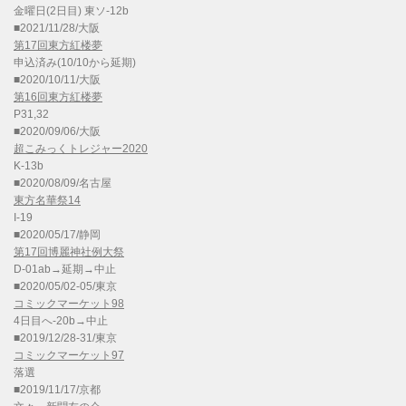
金曜日(2日目) 東ソ-12b
■2021/11/28/大阪
第17回東方紅楼夢
申込済み(10/10から延期)
■2020/10/11/大阪
第16回東方紅楼夢
P31,32
■2020/09/06/大阪
超こみっくトレジャー2020
K-13b
■2020/08/09/名古屋
東方名華祭14
I-19
■2020/05/17/静岡
第17回博麗神社例大祭
D-01ab→延期→中止
■2020/05/02-05/東京
コミックマーケット98
4日目へ-20b→中止
■2019/12/28-31/東京
コミックマーケット97
落選
■2019/11/17/京都