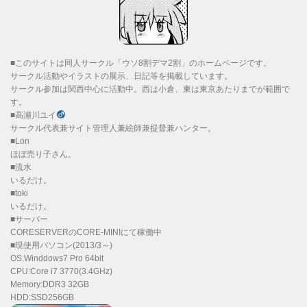
■このサイトは同人サークル「ウソ8割デマ2割」のホームページです。
サークル活動やイラストの展示、日記等を掲載しています。
サークル参加は関西中心に活動中。西は小倉、東は東京あたりまでが範囲で
す。
■高瀬川ユイ
サークル代表兼サイト管理人兼絵師兼提督兼ハンター。
■Lon
ほぼ売り子さん。
■流水
いるだけ。
■toki
いるだけ。
■サーバー
CORESERVERのCORE-MINIにて稼働中
■現使用パソコン(2013/3～)
OS:Winddows7 Pro 64bit
CPU:Core i7 3770(3.4GHz)
Memory:DDR3 32GB
HDD:SSD256GB