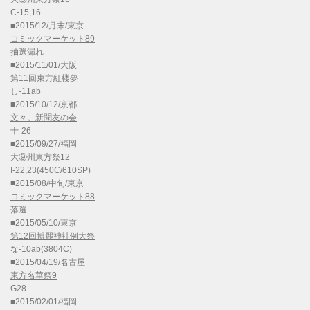
C-15,16
■2015/12/月末/東京
コミックマーケット89
抽選漏れ
■2015/11/01/大阪
第11回東方紅楼夢
し-11ab
■2015/10/12/京都
文々。新聞友の会
十-26
■2015/09/27/福岡
大⑨州東方祭12
I-22,23(450C/610SP)
■2015/08/中旬/東京
コミックマーケット88
落選
■2015/05/10/東京
第12回博麗神社例大祭
な-10ab(3804C)
■2015/04/19/名古屋
東方名華祭9
G28
■2015/02/01/福岡