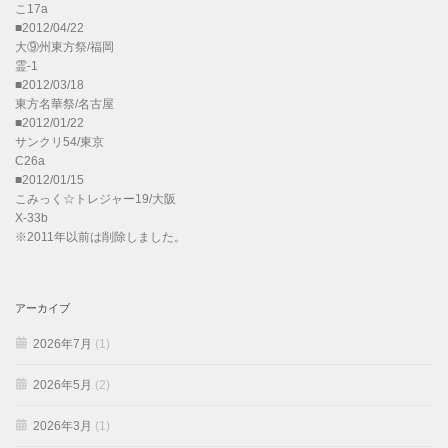
こ17a
■2012/04/22
大⑨州東方祭/福岡
霊-1
■2012/03/18
東方名華祭/名古屋
■2012/01/22
サンクリ54/東京
C26a
■2012/01/15
こみっく☆トレジャー19/大阪
X-33b
※2011年以前は削除しました。
アーカイブ
2026年7月
(1)
2026年5月
(2)
2026年3月
(1)