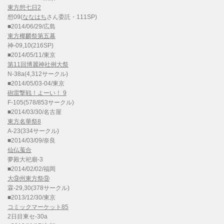
東方想七日2
想09(
ななはち
さん委託・111SP)
■2014/06/29/広島
東方椰麟祭第五幕
神-09,10(216SP)
■2014/05/11/東京
第11回博麗神社例大祭
N-38a(4,312サークル)
■2014/05/03-04/東京
砲雷撃戦！よーい！ 9
F-105(578/853サークル)
■2014/03/30/名古屋
東方名華祭8
A-23(334サークル)
■2014/03/09/奈良
仙仏蒐合
夢殿大祀廟-3
■2014/02/02/福岡
大⑨州東方祭⑨
霖-29,30(378サークル)
■2013/12/30/東京
コミックマーケット85
2日目東セ-30a