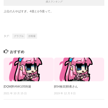
個人ランキング
上位の人やばすぎ。4億とか5億って。
タグ:
グラブル
古戦場
おすすめ
[DQW]RANK105到達
[654枚目]咲夜さん
2021 年 10 月 15 日
2019 年 12 月 8 日