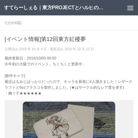
すてらーしぇる｜東方PROJECTとハルヒの二次創作サイト
コンテンツへスキップ
ただの日記
[イベント情報]第12回東方紅楼夢
公開済み
2016 年 10 月 4 日
· 更新済み
2016 年 10 月 12 日
最終更新日：2016/10/05 00:00
今年初の大阪でのイベント。ちくちくと更新中。
[新作キャラ]
最近はもみじばっかりだったので、キャラを新規に4人描きました！レザーク
ラフトと6ozフラスコを製作しました。(★はサークル的なレア度を表す)
・幽々子★★★★★★