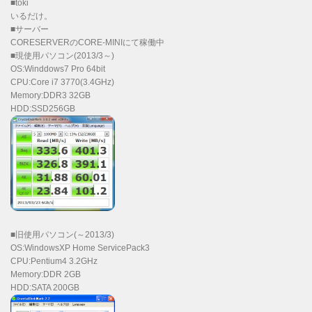
■toki
いるだけ。
■サーバー
CORESERVERのCORE-MINIにて稼働中
■現使用パソコン(2013/3～)
OS:Winddows7 Pro 64bit
CPU:Core i7 3770(3.4GHz)
Memory:DDR3 32GB
HDD:SSD256GB
■旧使用パソコン(～2013/3)
OS:WindowsXP Home ServicePack3
CPU:Pentium4 3.2GHz
Memory:DDR 2GB
HDD:SATA 200GB