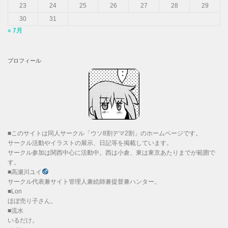
23
24
25
26
27
28
29
30
31
« 7月
プロフィール
■このサイトは同人サークル「ウソ8割デマ2割」のホームページです。
サークル活動やイラストの展示、日記等を掲載しています。
サークル参加は関西中心に活動中。西は小倉、東は東京あたりまでが範囲で
す。
■高瀬川ユイ
サークル代表兼サイト管理人兼絵師兼提督兼ハンター。
■Lon
ほぼ売り子さん。
■流水
いるだけ。