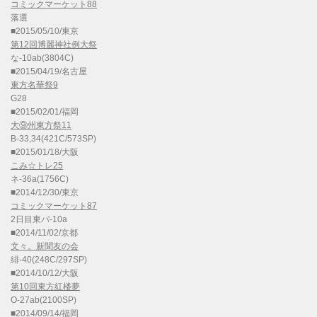
コミックマーケット88
落選
■2015/05/10/東京
第12回博麗神社例大祭
な-10ab(3804C)
■2015/04/19/名古屋
東方名華祭9
G28
■2015/02/01/福岡
大⑨州東方祭11
B-33,34(421C/573SP)
■2015/01/18/大阪
こみ☆トレ25
ネ-36a(1756C)
■2014/12/30/東京
コミックマーケット87
2日目東パ-10a
■2014/11/02/京都
文々。新聞友の会
緋-40(248C/297SP)
■2014/10/12/大阪
第10回東方紅楼夢
O-27ab(2100SP)
■2014/09/14/福岡