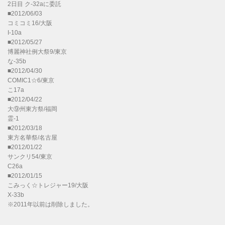
2日目 ク-32aに委託
■2012/06/03
コミコミ16/大阪
I-10a
■2012/05/27
博麗神社例大祭9/東京
な-35b
■2012/04/30
COMIC1☆6/東京
こ17a
■2012/04/22
大⑨州東方祭/福岡
霊-1
■2012/03/18
東方名華祭/名古屋
■2012/01/22
サンクリ54/東京
C26a
■2012/01/15
こみっく☆トレジャー19/大阪
X-33b
※2011年以前は削除しました。