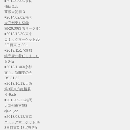
■2014/03/09/奈良
仙仏蒐合
夢殿大祀廟-3
■2014/02/02/福岡
大⑨州東方祭⑨
霖-29,30(378サークル)
■2013/12/30/東京
コミックマーケット85
2日目東セ-30a
■2013/11/17/京都
鎮守府に着任しました
呉04a
■2013/11/03/京都
文々。新聞友の会
DS-31,32
■2013/10/13/大阪
第9回東方紅楼夢
う-9a,b
■2013/09/22/福岡
大⑨州東方祭8
神-21,22
■2013/08/12/東京
コミックマーケット84
3日目東D-13a(当選!)