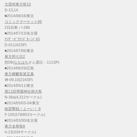
大⑨州東方祭10
D-13,14
■2014/08/16/東京
コミックマーケット86
2日目東 パ-28b
■2014/07/13/名古屋
ｱﾝﾀﾞｰｸﾞﾗｳﾝﾄﾞｶｰﾆﾊﾞﾙ3
D-01(162SP)
■2014/07/06/東京
東方想七日2
想09(
ななはち
さん委託・111SP)
■2014/06/29/広島
東方椰麟祭第五幕
神-09,10(216SP)
■2014/05/11/東京
第11回博麗神社例大祭
N-38a(4,312サークル)
■2014/05/03-04/東京
砲雷撃戦！よーい！ 9
F-105(578/853サークル)
■2014/03/30/名古屋
東方名華祭8
A-23(334サークル)