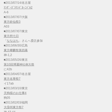
■2013/07/14/名古屋
ｱﾝﾀﾞｰｸﾞﾗｳﾝﾄﾞｶｰﾆﾊﾞﾙ2
A-6
■2013/07/07/大阪
東方鈴仙祭3
A03
■2013/07/07/東京
東方想七日
「
ななはち
」さんへ委託参加
■2013/06/30/広島
東方椰麟祭第四幕
神-1,2
■2013/05/26/東京
第10回博麗神社例大祭
に42b
■2013/04/07/名古屋
東方名華祭7
イ17ab
■2013/03/10/東京
天狗様のお仕事4
狗05
■2013/02/03/福岡
大⑨州東方祭7