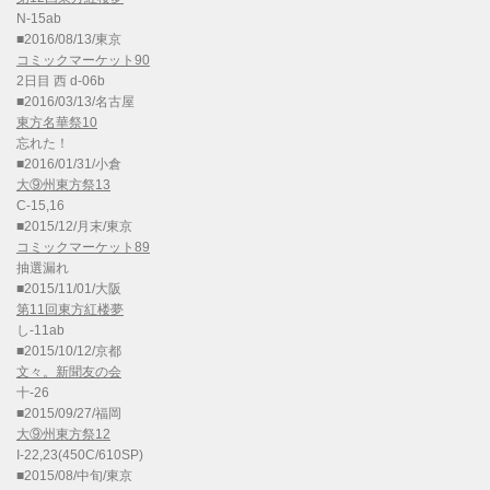
N-15ab
■2016/08/13/東京
コミックマーケット90
2日目 西 d-06b
■2016/03/13/名古屋
東方名華祭10
忘れた！
■2016/01/31/小倉
大⑨州東方祭13
C-15,16
■2015/12/月末/東京
コミックマーケット89
抽選漏れ
■2015/11/01/大阪
第11回東方紅楼夢
し-11ab
■2015/10/12/京都
文々。新聞友の会
十-26
■2015/09/27/福岡
大⑨州東方祭12
I-22,23(450C/610SP)
■2015/08/中旬/東京