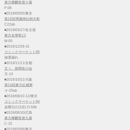
東方椰麟祭第十幕
F-06
■2019/05/05/東京
第16回博麗神社例大祭
C22ab
■2019/03/17/名古屋
東方名華祭13
M-05
■2018/12/29-31
コミックマーケット95
抽選漏れ
■2018/11/11/京都
文々。新聞友の会
天-10
■2018/10/21/大阪
第14回東方紅楼夢
そ-25ab
■2018/08/10-12/東京
コミックマーケット94
金曜日(1日目) O-59b
■2018/06/10/広島
東方椰麟祭第九幕
C-15
■2018/05/06/東京