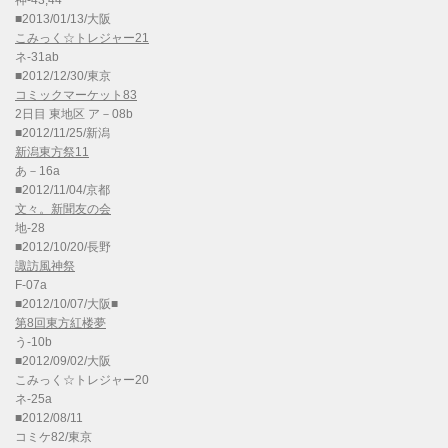
神-43,44
■2013/01/13/大阪
こみっく☆トレジャー21
ネ-31ab
■2012/12/30/東京
コミックマーケット83
2日目 東地区 ア－08b
■2012/11/25/新潟
新潟東方祭11
あ－16a
■2012/11/04/京都
文々。新聞友の会
地-28
■2012/10/20/長野
諏訪風神祭
F-07a
■2012/10/07/大阪■
第8回東方紅楼夢
う-10b
■2012/09/02/大阪
こみっく☆トレジャー20
ネ-25a
■2012/08/11
コミケ82/東京