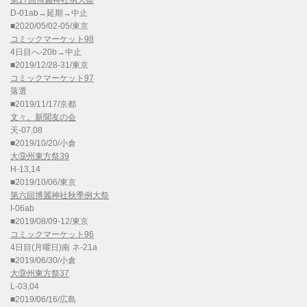
第17回博麗神社例大祭
D-01ab→延期→中止
■2020/05/02-05/東京
コミックマーケット98
4日目へ-20b→中止
■2019/12/28-31/東京
コミックマーケット97
落選
■2019/11/17/京都
文々。新聞友の会
天-07,08
■2019/10/20/小倉
大⑨州東方祭39
H-13,14
■2019/10/06/東京
第六回博麗神社秋季例大祭
I-06ab
■2019/08/09-12/東京
コミックマーケット96
4日目(月曜日)南 ネ-21a
■2019/06/30/小倉
大⑨州東方祭37
L-03,04
■2019/06/16/広島