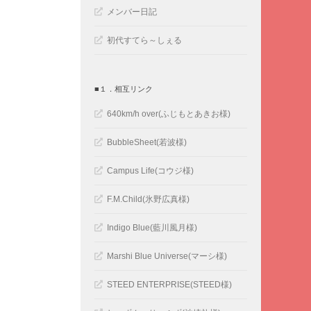
メンバー日記
初代すてら～しぇる
■１．相互リンク
640km/h over(ふじもとあきお様)
BubbleSheet(若波様)
Campus Life(コウジ様)
F.M.Child(氷野広真様)
Indigo Blue(藍川風月様)
Marshi Blue Universe(マーシ様)
STEED ENTERPRISE(STEED様)