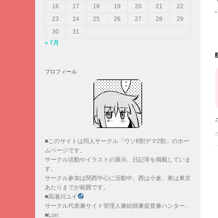
16
17
18
19
20
21
22
23
24
25
26
27
28
29
30
31
« 7月
プロフィール
2
■このサイトは同人サークル「ウソ8割デマ2割」のホー
ムページです。
サークル活動やイラストの展示、日記等を掲載していま
す。
サークル参加は関西中心に活動中。西は小倉、東は東京
あたりまでが範囲です。
■高瀬川ユイ
サークル代表兼サイト管理人兼絵師兼提督兼ハンター。
■Lon