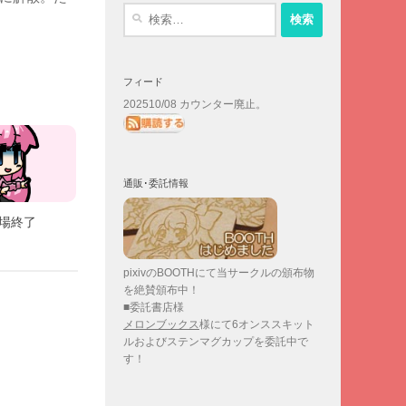
検
索:
フィード
202510/08 カウンター廃止。
通販･委託情報
戦場終了
pixivのBOOTHにて当サークルの頒布物
を絶賛頒布中！
■委託書店様
メロンブックス
様にて6オンススキット
ルおよびステンマグカップを委託中で
す！