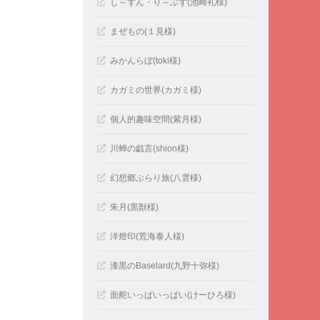
し～ずん・り～ぶず(池崎礼様)
まぜもの(１見様)
みかんらぼ(toki様)
カガミの世界(カガミ様)
個人的趣味空間(紫月様)
川蝉の戯言(shion様)
幻想郷ぶらり旅(八雲様)
朱月(黒獣様)
洋燈印(荒海泰人様)
漆黒のBaselard(九野十弥様)
面舵いっぱいっぱい(けーひろ様)