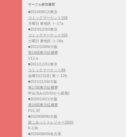
サークル参加履歴
■2024/08/12/東京
コミックマーケット104
月曜日 東地区 ト-17a
■2023/12/30/東京
コミックマーケット103
土曜日 東地区 ユ-18a
■2022/10/09/大阪
第18回東方紅楼夢
V12-a
■2021/12/31/東京
コミックマーケット99
金曜日(2日目) 東ソ-12b
■2021/11/28/大阪
第17回東方紅楼夢
申込済み(10/10から延期)
■2020/10/11/大阪
第16回東方紅楼夢
P31,32
■2020/09/06/大阪
超こみっくトレジャー2020
K-13b
■2020/08/09/名古屋