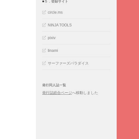
■５．登録サイト
circle.ms
NINJA TOOLS
pixiv
tinami
サーファーズパラダイス
発行同人誌一覧
発行誌総合ページ
へ移動しました