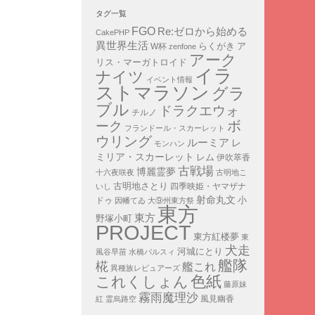
タグ一覧
FGO
Re:ゼロから始める
CakePHP
異世界生活
ア
らくがき
W杯
zenfone
アーク
リス・マーガトロイド
イラ
ナイツ
イベント情報
ストマラソン
グラ
ブル
ドラクエウォ
チルノ
ボ
ーク
フランドール・スカーレット
ウリング
ルーミア
レ
モンハン
ミリア・スカーレット
レム
伊吹萃香
古戦場
博麗霊夢
十六夜咲夜
古明地こ
古明地さとり
四季映姫・ヤマザナ
いし
射命丸文
小
ドゥ
因幡てゐ
大⑨州東方祭
東方
東方
野塚小町
PROJECT
東方紅楼夢
東
犬走
河城にとり
風谷早苗
水橋パルスィ
艦隊
椛
艦これ
異種族レビュアーズ
色紙
これくしょん
藤原妹
霧雨魔理沙
紅
霊烏路空
風見幽香