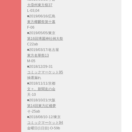
大⑨州東方祭37
L-03,04
■2019/06/16/広島
東方椰麟祭第十幕
F-06
■2019/05/05/東京
第16回博麗神社例大祭
C22ab
■2019/03/17/名古屋
東方名華祭13
M-05
■2018/12/29-31
コミックマーケット95
抽選漏れ
■2018/11/11/京都
文々。新聞友の会
天-10
■2018/10/21/大阪
第14回東方紅楼夢
そ-25ab
■2018/08/10-12/東京
コミックマーケット94
金曜日(1日目) O-59b