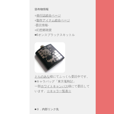
頒布物情報
○
発行誌総合ページ
○
製作アイテム総合ページ
-委託情報-
○幻想郷雑貨
■6オンスブラックスキットル
とらのあな
様にてふっくら委託中です。
■キャラバッグ「東方蒐鞄記」
一部
ホワイトキャンバス
様にて委託して
います。
☆キャラ一覧表☆
■０．内部リンク先