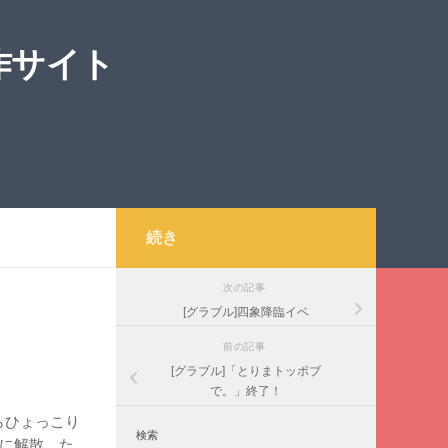
作サイト
続き
次の記事
[グラブル]四象降臨イベ
前の記事
[グラブル]「とりまトッポブ
で。」終了！
らひょっこり
検索
いに解散。た