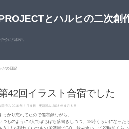
ROJECTとハルヒの二次創
西中心に活動中。
ただの日記
第42回イラスト合宿でした
公開済み
2016 年 4 月 9 日
· 更新済み
2016 年 6 月 8 日
すっかり忘れてたので備忘録ながら。
いつものように2人でぼちぼち落書きしつつ、18時くらいになった
もう1人が現れていつもの居酒屋でGO。飲み食いして22時前くら