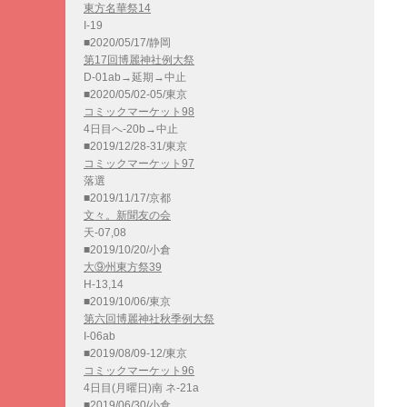
東方名華祭14
I-19
■2020/05/17/静岡
第17回博麗神社例大祭
D-01ab→延期→中止
■2020/05/02-05/東京
コミックマーケット98
4日目へ-20b→中止
■2019/12/28-31/東京
コミックマーケット97
落選
■2019/11/17/京都
文々。新聞友の会
天-07,08
■2019/10/20/小倉
大⑨州東方祭39
H-13,14
■2019/10/06/東京
第六回博麗神社秋季例大祭
I-06ab
■2019/08/09-12/東京
コミックマーケット96
4日目(月曜日)南 ネ-21a
■2019/06/30/小倉