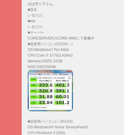
ほぼ売り子さん。
■流水
いるだけ。
■toki
いるだけ。
■サーバー
CORESERVERのCORE-MINIにて稼働中
■現使用パソコン(2013/3～)
OS:Winddows7 Pro 64bit
CPU:Core i7 3770(3.4GHz)
Memory:DDR3 32GB
HDD:SSD256GB
■旧使用パソコン(～2013/3)
OS:WindowsXP Home ServicePack3
CPU:Pentium4 3.2GHz