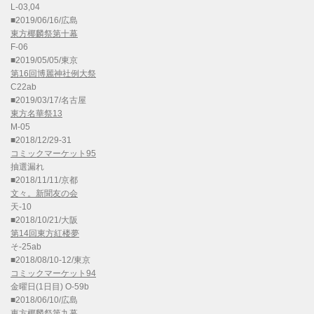
L-03,04
■2019/06/16/広島
東方椰麟祭第十幕
F-06
■2019/05/05/東京
第16回博麗神社例大祭
C22ab
■2019/03/17/名古屋
東方名華祭13
M-05
■2018/12/29-31
コミックマーケット95
抽選漏れ
■2018/11/11/京都
文々。新聞友の会
天-10
■2018/10/21/大阪
第14回東方紅楼夢
そ-25ab
■2018/08/10-12/東京
コミックマーケット94
金曜日(1日目) O-59b
■2018/06/10/広島
東方椰麟祭第九幕