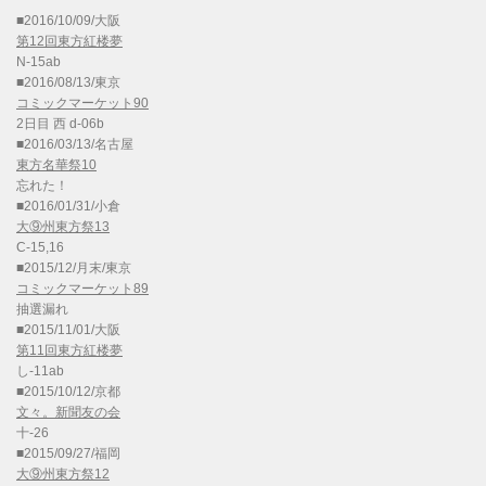
■2016/10/09/大阪
第12回東方紅楼夢
N-15ab
■2016/08/13/東京
コミックマーケット90
2日目 西 d-06b
■2016/03/13/名古屋
東方名華祭10
忘れた！
■2016/01/31/小倉
大⑨州東方祭13
C-15,16
■2015/12/月末/東京
コミックマーケット89
抽選漏れ
■2015/11/01/大阪
第11回東方紅楼夢
し-11ab
■2015/10/12/京都
文々。新聞友の会
十-26
■2015/09/27/福岡
大⑨州東方祭12