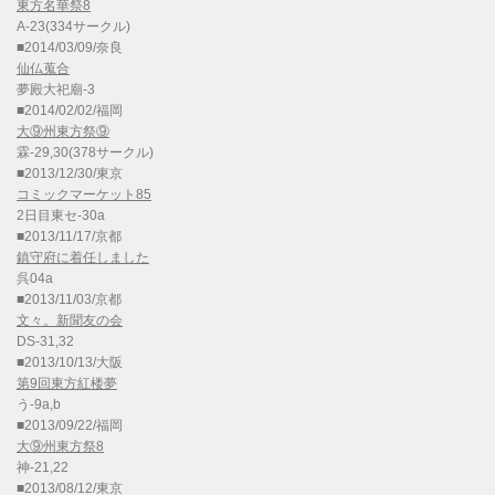
東方名華祭8
A-23(334サークル)
■2014/03/09/奈良
仙仏蒐合
夢殿大祀廟-3
■2014/02/02/福岡
大⑨州東方祭⑨
霖-29,30(378サークル)
■2013/12/30/東京
コミックマーケット85
2日目東セ-30a
■2013/11/17/京都
鎮守府に着任しました
呉04a
■2013/11/03/京都
文々。新聞友の会
DS-31,32
■2013/10/13/大阪
第9回東方紅楼夢
う-9a,b
■2013/09/22/福岡
大⑨州東方祭8
神-21,22
■2013/08/12/東京