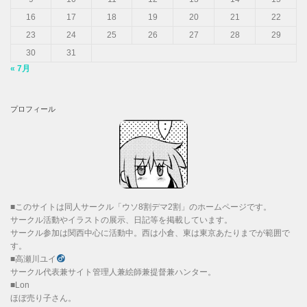
16
17
18
19
20
21
22
23
24
25
26
27
28
29
30
31
« 7月
プロフィール
■このサイトは同人サークル「ウソ8割デマ2割」のホームページです。
サークル活動やイラストの展示、日記等を掲載しています。
サークル参加は関西中心に活動中。西は小倉、東は東京あたりまでが範囲で
す。
■高瀬川ユイ
サークル代表兼サイト管理人兼絵師兼提督兼ハンター。
■Lon
ほぼ売り子さん。