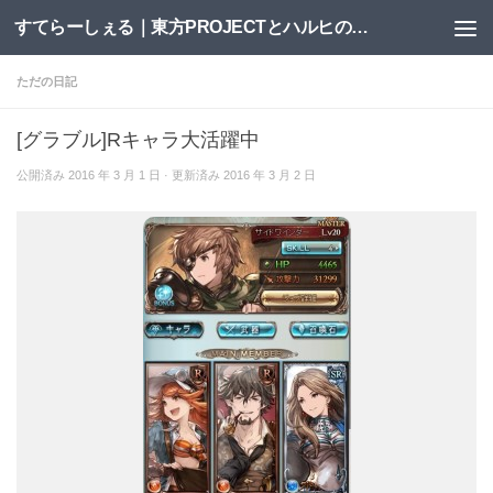
すてらーしぇる｜東方PROJECTとハルヒの二次創作サイト
コンテンツへスキップ
ただの日記
[グラブル]Rキャラ大活躍中
公開済み
2016 年 3 月 1 日
· 更新済み
2016 年 3 月 2 日