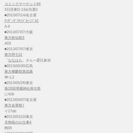
コミックマーケット84
3日目東D-13a(当選!)
■2013/07/14/名古屋
ｱﾝﾀﾞｰｸﾞﾗｳﾝﾄﾞｶｰﾆﾊﾞﾙ2
A-6
■2013/07/07/大阪
東方鈴仙祭3
A03
■2013/07/07/東京
東方想七日
「
ななはち
」さんへ委託参加
■2013/06/30/広島
東方椰麟祭第四幕
神-1,2
■2013/05/26/東京
第10回博麗神社例大祭
に42b
■2013/04/07/名古屋
東方名華祭7
イ17ab
■2013/03/10/東京
天狗様のお仕事4
狗05