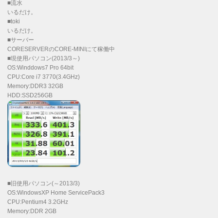
■流水
いるだけ。
■toki
いるだけ。
■サーバー
CORESERVERのCORE-MINIにて稼働中
■現使用パソコン(2013/3～)
OS:Winddows7 Pro 64bit
CPU:Core i7 3770(3.4GHz)
Memory:DDR3 32GB
HDD:SSD256GB
■旧使用パソコン(～2013/3)
OS:WindowsXP Home ServicePack3
CPU:Pentium4 3.2GHz
Memory:DDR 2GB