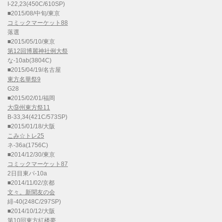
I-22,23(450C/610SP)
■2015/08/中旬/東京
コミックマーケット88
落選
■2015/05/10/東京
第12回博麗神社例大祭
な-10ab(3804C)
■2015/04/19/名古屋
東方名華祭9
G28
■2015/02/01/福岡
大⑨州東方祭11
B-33,34(421C/573SP)
■2015/01/18/大阪
こみ☆トレ25
ネ-36a(1756C)
■2014/12/30/東京
コミックマーケット87
2日目東パ-10a
■2014/11/02/京都
文々。新聞友の会
緋-40(248C/297SP)
■2014/10/12/大阪
第10回東方紅楼夢