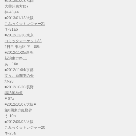
■2013/02/03/福岡
大⑨州東方祭7
神-43,44
■2013/01/13/大阪
こみっく☆トレジャー21
ネ-31ab
■2012/12/30/東京
コミックマーケット83
2日目 東地区 ア－08b
■2012/11/25/新潟
新潟東方祭11
あ－16a
■2012/11/04/京都
文々。新聞友の会
地-28
■2012/10/20/長野
諏訪風神祭
F-07a
■2012/10/07/大阪■
第8回東方紅楼夢
う-10b
■2012/09/02/大阪
こみっく☆トレジャー20
ネ-25a