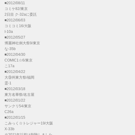
■2012/08/11
コミケ82/東京
2日目 ク-32aに委託
■2012/06/03
コミコミ16/大阪
I-10a
■2012/05/27
博麗神社例大祭9/東京
な-35b
■2012/04/30
COMIC1☆6/東京
こ17a
■2012/04/22
大⑨州東方祭/福岡
霊-1
■2012/03/18
東方名華祭/名古屋
■2012/01/22
サンクリ54/東京
C26a
■2012/01/15
こみっく☆トレジャー19/大阪
X-33b
※2011年以前は削除しました。