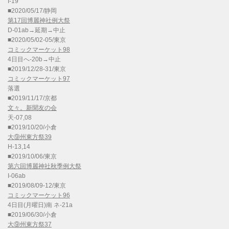
I-19
■2020/05/17/静岡
第17回博麗神社例大祭
D-01ab→延期→中止
■2020/05/02-05/東京
コミックマーケット98
4日目へ-20b→中止
■2019/12/28-31/東京
コミックマーケット97
落選
■2019/11/17/京都
文々。新聞友の会
天-07,08
■2019/10/20/小倉
大⑨州東方祭39
H-13,14
■2019/10/06/東京
第六回博麗神社秋季例大祭
I-06ab
■2019/08/09-12/東京
コミックマーケット96
4日目(月曜日)南 ネ-21a
■2019/06/30/小倉
大⑨州東方祭37