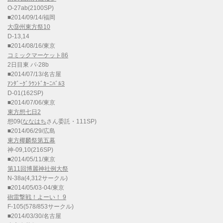
O-27ab(2100SP)
■2014/09/14/福岡
大⑨州東方祭10
D-13,14
■2014/08/16/東京
コミックマーケット86
2日目東 パ-28b
■2014/07/13/名古屋
ｱﾝﾀﾞｰｸﾞﾗｳﾝﾄﾞｶｰﾆﾊﾞﾙ3
D-01(162SP)
■2014/07/06/東京
東方想七日2
想09(
ななはち
さん委託・111SP)
■2014/06/29/広島
東方椰麟祭第五幕
神-09,10(216SP)
■2014/05/11/東京
第11回博麗神社例大祭
N-38a(4,312サークル)
■2014/05/03-04/東京
砲雷撃戦！よーい！ 9
F-105(578/853サークル)
■2014/03/30/名古屋