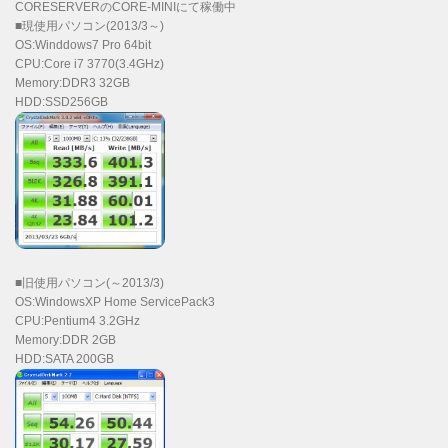
CORESERVERのCORE-MINIにて稼働中
■現使用パソコン(2013/3～)
OS:Winddows7 Pro 64bit
CPU:Core i7 3770(3.4GHz)
Memory:DDR3 32GB
HDD:SSD256GB
■旧使用パソコン(～2013/3)
OS:WindowsXP Home ServicePack3
CPU:Pentium4 3.2GHz
Memory:DDR 2GB
HDD:SATA 200GB