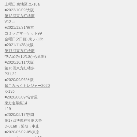
土曜日 東地区 ユ-18a
■2022/10/09/大阪
第18回東方紅楼夢
V12-a
■2021/12/31/東京
コミックマーケット99
金曜日(2日目) 東ソ-12b
■2021/11/28/大阪
第17回東方紅楼夢
申込済み(10/10から延期)
■2020/10/11/大阪
第16回東方紅楼夢
P31,32
■2020/09/06/大阪
超こみっくトレジャー2020
K-13b
■2020/08/09/名古屋
東方名華祭14
I-19
■2020/05/17/静岡
第17回博麗神社例大祭
D-01ab→延期→中止
■2020/05/02-05/東京