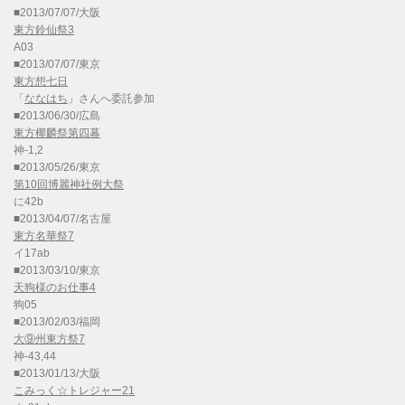
■2013/07/07/大阪
東方鈴仙祭3
A03
■2013/07/07/東京
東方想七日
「
ななはち
」さんへ委託参加
■2013/06/30/広島
東方椰麟祭第四幕
神-1,2
■2013/05/26/東京
第10回博麗神社例大祭
に42b
■2013/04/07/名古屋
東方名華祭7
イ17ab
■2013/03/10/東京
天狗様のお仕事4
狗05
■2013/02/03/福岡
大⑨州東方祭7
神-43,44
■2013/01/13/大阪
こみっく☆トレジャー21