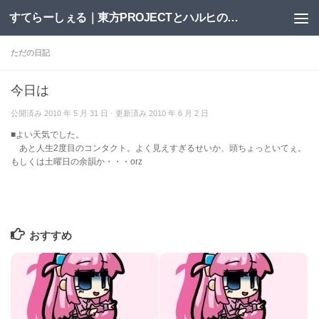
すてらーしぇる｜東方PROJECTとハルヒの二次創作サイト
コンテンツへスキップ
ただの日記
今日は
公開済み
2010 年 5 月 31 日
· 更新済み
2010 年 6 月 2 日
■よい天気でした。
あと人生2度目のコンタクト。よく見えすぎるせいか、頭ちょっといてぇ。
もしくは土曜日の余韻か・・・orz
おすすめ