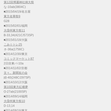
第12回博麗神社例大祭
な-10ab(3804C)
■2015/04/19/名古屋
東方名華祭9
G28
■2015/02/01/福岡
大⑨州東方祭11
B-33,34(421C/573SP)
■2015/01/18/大阪
こみ☆トレ25
ネ-36a(1756C)
■2014/12/30/東京
コミックマーケット87
2日目東パ-10a
■2014/11/02/京都
文々。新聞友の会
緋-40(248C/297SP)
■2014/10/12/大阪
第10回東方紅楼夢
O-27ab(2100SP)
■2014/09/14/福岡
大⑨州東方祭10
D-13,14
■2014/08/16/東京