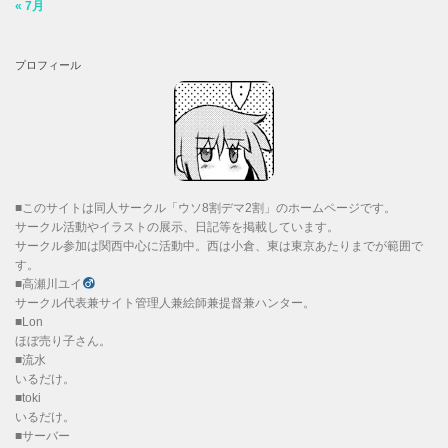
« 7月
プロフィール
■このサイトは同人サークル「ウソ8割デマ2割」のホームページです。
サークル活動やイラストの展示、日記等を掲載しています。
サークル参加は関西中心に活動中。西は小倉、東は東京あたりまでが範囲で
す。
■高瀬川ユイ
サークル代表兼サイト管理人兼絵師兼提督兼ハンター。
■Lon
ほぼ売り子さん。
■流水
いるだけ。
■toki
いるだけ。
■サーバー