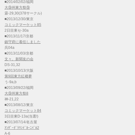
■2014/02/02/福岡
大⑨州東方祭⑨
霖-29,30(378サークル)
■2013/12/30/東京
コミックマーケット85
2日目東セ-30a
■2013/11/17/京都
鎮守府に着任しました
呉04a
■2013/11/03/京都
文々。新聞友の会
DS-31,32
■2013/10/13/大阪
第9回東方紅楼夢
う-9a,b
■2013/09/22/福岡
大⑨州東方祭8
神-21,22
■2013/08/12/東京
コミックマーケット84
3日目東D-13a(当選!)
■2013/07/14/名古屋
ｱﾝﾀﾞｰｸﾞﾗｳﾝﾄﾞｶｰﾆﾊﾞﾙ2
A-6