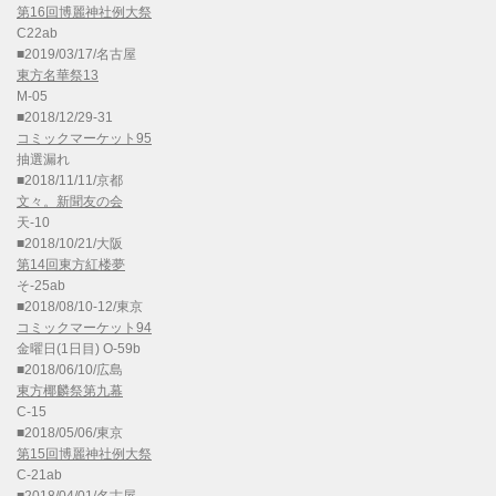
第16回博麗神社例大祭
C22ab
■2019/03/17/名古屋
東方名華祭13
M-05
■2018/12/29-31
コミックマーケット95
抽選漏れ
■2018/11/11/京都
文々。新聞友の会
天-10
■2018/10/21/大阪
第14回東方紅楼夢
そ-25ab
■2018/08/10-12/東京
コミックマーケット94
金曜日(1日目) O-59b
■2018/06/10/広島
東方椰麟祭第九幕
C-15
■2018/05/06/東京
第15回博麗神社例大祭
C-21ab
■2018/04/01/名古屋