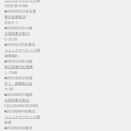
コミックマーケット90
2日目 西 d-06b
■2016/03/13/名古屋
東方名華祭10
忘れた！
■2016/01/31/小倉
大⑨州東方祭13
C-15,16
■2015/12/月末/東京
コミックマーケット89
抽選漏れ
■2015/11/01/大阪
第11回東方紅楼夢
し-11ab
■2015/10/12/京都
文々。新聞友の会
十-26
■2015/09/27/福岡
大⑨州東方祭12
I-22,23(450C/610SP)
■2015/08/中旬/東京
コミックマーケット88
落選
■2015/05/10/東京