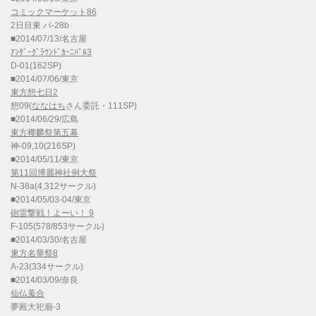
コミックマーケット86
2日目東 パ-28b
■2014/07/13/名古屋
ｱﾝﾀﾞｰｸﾞﾗｳﾝﾄﾞｶｰﾆﾊﾞﾙ3
D-01(162SP)
■2014/07/06/東京
東方想七日2
想09(
ななはち
さん委託・111SP)
■2014/06/29/広島
東方椰麟祭第五幕
神-09,10(216SP)
■2014/05/11/東京
第11回博麗神社例大祭
N-38a(4,312サークル)
■2014/05/03-04/東京
砲雷撃戦！よーい！ 9
F-105(578/853サークル)
■2014/03/30/名古屋
東方名華祭8
A-23(334サークル)
■2014/03/09/奈良
仙仏蒐合
夢殿大祀廟-3