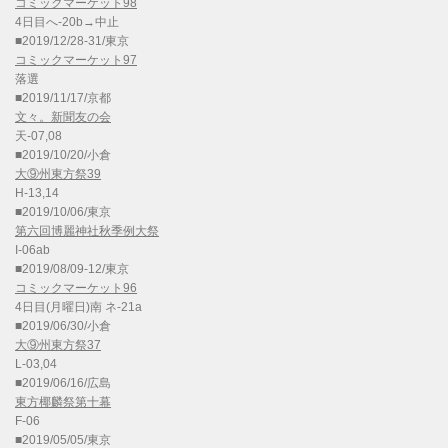
コミックマーケット98
4日目へ-20b→中止
■2019/12/28-31/東京
コミックマーケット97
落選
■2019/11/17/京都
文々。新聞友の会
天-07,08
■2019/10/20/小倉
大⑨州東方祭39
H-13,14
■2019/10/06/東京
第六回博麗神社秋季例大祭
I-06ab
■2019/08/09-12/東京
コミックマーケット96
4日目(月曜日)南 ネ-21a
■2019/06/30/小倉
大⑨州東方祭37
L-03,04
■2019/06/16/広島
東方椰麟祭第十幕
F-06
■2019/05/05/東京