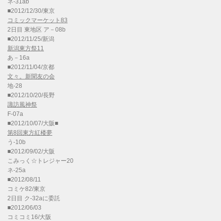
ネ-31ab
■2012/12/30/東京
コミックマーケット83
2日目 東地区 ア－08b
■2012/11/25/新潟
新潟東方祭11
あ－16a
■2012/11/04/京都
文々。新聞友の会
地-28
■2012/10/20/長野
諏訪風神祭
F-07a
■2012/10/07/大阪■
第8回東方紅楼夢
う-10b
■2012/09/02/大阪
こみっく☆トレジャー20
ネ-25a
■2012/08/11
コミケ82/東京
2日目 ク-32aに委託
■2012/06/03
コミコミ16/大阪