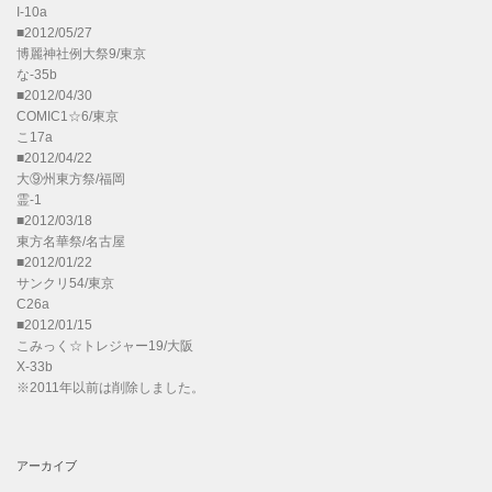
I-10a
■2012/05/27
博麗神社例大祭9/東京
な-35b
■2012/04/30
COMIC1☆6/東京
こ17a
■2012/04/22
大⑨州東方祭/福岡
霊-1
■2012/03/18
東方名華祭/名古屋
■2012/01/22
サンクリ54/東京
C26a
■2012/01/15
こみっく☆トレジャー19/大阪
X-33b
※2011年以前は削除しました。
アーカイブ