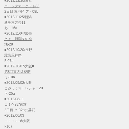
■2012/12/30/東京
コミックマーケット83
2日目 東地区 ア－08b
■2012/11/25/新潟
新潟東方祭11
あ－16a
■2012/11/04/京都
文々。新聞友の会
地-28
■2012/10/20/長野
諏訪風神祭
F-07a
■2012/10/07/大阪■
第8回東方紅楼夢
う-10b
■2012/09/02/大阪
こみっく☆トレジャー20
ネ-25a
■2012/08/11
コミケ82/東京
2日目 ク-32aに委託
■2012/06/03
コミコミ16/大阪
I-10a