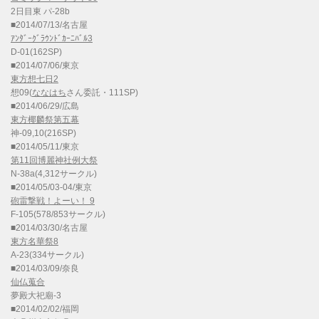
2日目東 パ-28b
■2014/07/13/名古屋
ｱﾝﾀﾞｰｸﾞﾗｳﾝﾄﾞｶｰﾆﾊﾞﾙ3
D-01(162SP)
■2014/07/06/東京
東方想七日2
想09(
ななはち
さん委託・111SP)
■2014/06/29/広島
東方椰麟祭第五幕
神-09,10(216SP)
■2014/05/11/東京
第11回博麗神社例大祭
N-38a(4,312サークル)
■2014/05/03-04/東京
砲雷撃戦！よーい！ 9
F-105(578/853サークル)
■2014/03/30/名古屋
東方名華祭8
A-23(334サークル)
■2014/03/09/奈良
仙仏蒐合
夢殿大祀廟-3
■2014/02/02/福岡