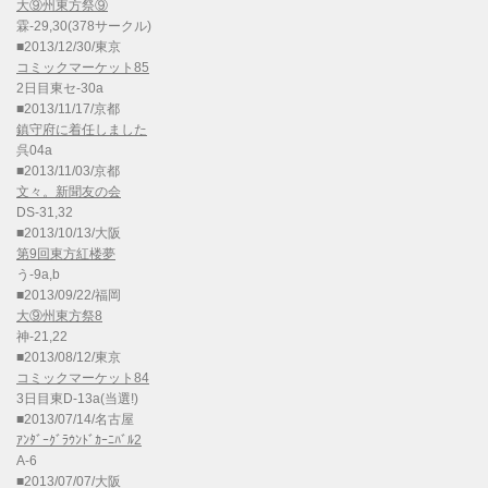
大⑨州東方祭⑨
霖-29,30(378サークル)
■2013/12/30/東京
コミックマーケット85
2日目東セ-30a
■2013/11/17/京都
鎮守府に着任しました
呉04a
■2013/11/03/京都
文々。新聞友の会
DS-31,32
■2013/10/13/大阪
第9回東方紅楼夢
う-9a,b
■2013/09/22/福岡
大⑨州東方祭8
神-21,22
■2013/08/12/東京
コミックマーケット84
3日目東D-13a(当選!)
■2013/07/14/名古屋
ｱﾝﾀﾞｰｸﾞﾗｳﾝﾄﾞｶｰﾆﾊﾞﾙ2
A-6
■2013/07/07/大阪