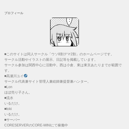
プロフィール
■このサイトは同人サークル「ウソ8割デマ2割」のホームページです。
サークル活動やイラストの展示、日記等を掲載しています。
サークル参加は関西中心に活動中。西は小倉、東は東京あたりまでが範囲で
す。
■高瀬川ユイ
サークル代表兼サイト管理人兼絵師兼提督兼ハンター。
■Lon
ほぼ売り子さん。
■流水
いるだけ。
■toki
いるだけ。
■サーバー
CORESERVERのCORE-MINIにて稼働中