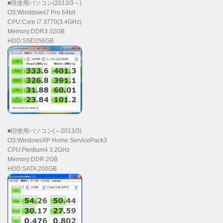
■現使用パソコン(2013/3～)
OS:Winddows7 Pro 64bit
CPU:Core i7 3770(3.4GHz)
Memory:DDR3 32GB
HDD:SSD256GB
■旧使用パソコン(～2013/3)
OS:WindowsXP Home ServicePack3
CPU:Pentium4 3.2GHz
Memory:DDR 2GB
HDD:SATA 200GB