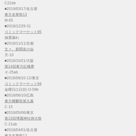
C22ab
■2019/03/17/名古屋
東方名華祭13
M-05
■2018/12/29-31
コミックマーケット95
抽選漏れ
■2018/11/11/京都
文々。新聞友の会
天-10
■2018/10/21/大阪
第14回東方紅楼夢
そ-25ab
■2018/08/10-12/東京
コミックマーケット94
金曜日(1日目) O-59b
■2018/06/10/広島
東方椰麟祭第九幕
C-15
■2018/05/06/東京
第15回博麗神社例大祭
C-21ab
■2018/04/01/名古屋
東方名華祭12