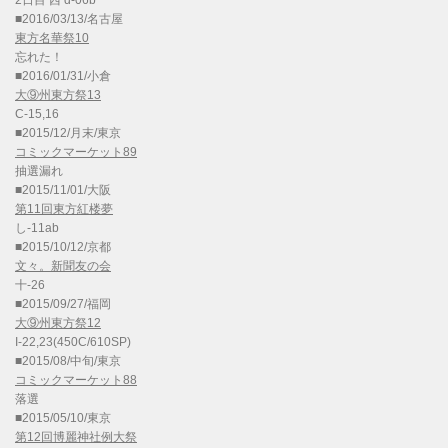
2日目 西 d-06b
■2016/03/13/名古屋
東方名華祭10
忘れた！
■2016/01/31/小倉
大⑨州東方祭13
C-15,16
■2015/12/月末/東京
コミックマーケット89
抽選漏れ
■2015/11/01/大阪
第11回東方紅楼夢
し-11ab
■2015/10/12/京都
文々。新聞友の会
十-26
■2015/09/27/福岡
大⑨州東方祭12
I-22,23(450C/610SP)
■2015/08/中旬/東京
コミックマーケット88
落選
■2015/05/10/東京
第12回博麗神社例大祭