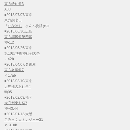
東方鈴仙祭3
A03
■2013/07/07/東京
東方想七日
「
ななはち
」さんへ委託参加
■2013/06/30/広島
東方椰麟祭第四幕
神-1,2
■2013/05/26/東京
第10回博麗神社例大祭
に42b
■2013/04/07/名古屋
東方名華祭7
イ17ab
■2013/03/10/東京
天狗様のお仕事4
狗05
■2013/02/03/福岡
大⑨州東方祭7
神-43,44
■2013/01/13/大阪
こみっく☆トレジャー21
ネ-31ab