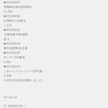
■2012/05/27
博麗神社例大祭9/東京
な-35b
■2012/04/30
COMIC1☆6/東京
こ17a
■2012/04/22
大⑨州東方祭/福岡
霊-1
■2012/03/18
東方名華祭/名古屋
■2012/01/22
サンクリ54/東京
C26a
■2012/01/15
こみっく☆トレジャー19/大阪
X-33b
※2011年以前は削除しました。
アーカイブ
2026年7月
(1)