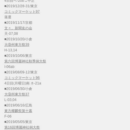
4日目へ-20b→中止
■2019/12/28-31/東京
コミックマーケット97
落選
■2019/11/17/京都
文々。新聞友の会
天-07,08
■2019/10/20/小倉
大⑨州東方祭39
H-13,14
■2019/10/06/東京
第六回博麗神社秋季例大祭
I-06ab
■2019/08/09-12/東京
コミックマーケット96
4日目(月曜日)南 ネ-21a
■2019/06/30/小倉
大⑨州東方祭37
L-03,04
■2019/06/16/広島
東方椰麟祭第十幕
F-06
■2019/05/05/東京
第16回博麗神社例大祭