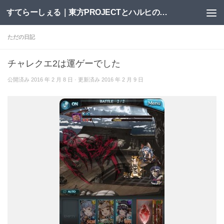
すてらーしぇる｜東方PROJECTとハルヒの二次創作サイト
コンテンツへスキップ
ただの日記
チャレクエ2は運ゲーでした
公開済み
2016 年 2 月 8 日
· 更新済み
2016 年 2 月 9 日