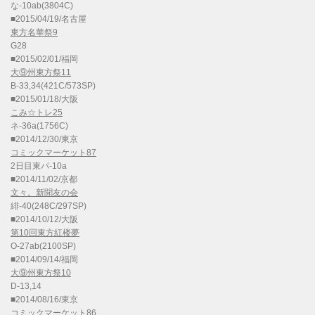
な-10ab(3804C)
■2015/04/19/名古屋
東方名華祭9
G28
■2015/02/01/福岡
大⑨州東方祭11
B-33,34(421C/573SP)
■2015/01/18/大阪
こみ☆トレ25
ネ-36a(1756C)
■2014/12/30/東京
コミックマーケット87
2日目東パ-10a
■2014/11/02/京都
文々。新聞友の会
緋-40(248C/297SP)
■2014/10/12/大阪
第10回東方紅楼夢
O-27ab(2100SP)
■2014/09/14/福岡
大⑨州東方祭10
D-13,14
■2014/08/16/東京
コミックマーケット86