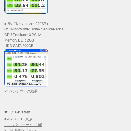
■旧使用パソコン(～2013/3)
OS:WindowsXP Home ServicePack3
CPU:Pentium4 3.2GHz
Memory:DDR 2GB
HDD:SATA 200GB
PCベンチマーク結果
サークル参加情報
■2026/08/16/東京
コミックマーケット108
2日目 西地区 こ-06a