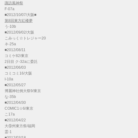
諏訪風神祭
F-07a
■2012/10/07/大阪■
第8回東方紅楼夢
う-10b
■2012/09/02/大阪
こみっく☆トレジャー20
ネ-25a
■2012/08/11
コミケ82/東京
2日目 ク-32aに委託
■2012/06/03
コミコミ16/大阪
I-10a
■2012/05/27
博麗神社例大祭9/東京
な-35b
■2012/04/30
COMIC1☆6/東京
こ17a
■2012/04/22
大⑨州東方祭/福岡
霊-1
■2012/03/18