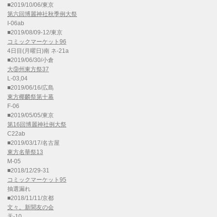
■2019/10/06/東京
第六回博麗神社秋季例大祭
I-06ab
■2019/08/09-12/東京
コミックマーケット96
4日目(月曜日)南 ネ-21a
■2019/06/30/小倉
大⑨州東方祭37
L-03,04
■2019/06/16/広島
東方椰麟祭第十幕
F-06
■2019/05/05/東京
第16回博麗神社例大祭
C22ab
■2019/03/17/名古屋
東方名華祭13
M-05
■2018/12/29-31
コミックマーケット95
抽選漏れ
■2018/11/11/京都
文々。新聞友の会
天-10