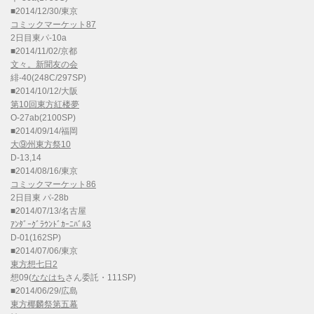
■2014/12/30/東京
コミックマーケット87
2日目東パ-10a
■2014/11/02/京都
文々。新聞友の会
緋-40(248C/297SP)
■2014/10/12/大阪
第10回東方紅楼夢
O-27ab(2100SP)
■2014/09/14/福岡
大⑨州東方祭10
D-13,14
■2014/08/16/東京
コミックマーケット86
2日目東 パ-28b
■2014/07/13/名古屋
ｱﾝﾀﾞｰｸﾞﾗｳﾝﾄﾞｶｰﾆﾊﾞﾙ3
D-01(162SP)
■2014/07/06/東京
東方想七日2
想09(
ななはち
さん委託・111SP)
■2014/06/29/広島
東方椰麟祭第五幕