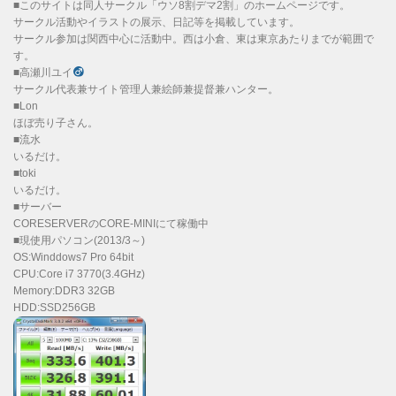
■このサイトは同人サークル「ウソ8割デマ2割」のホームページです。
サークル活動やイラストの展示、日記等を掲載しています。
サークル参加は関西中心に活動中。西は小倉、東は東京あたりまでが範囲で
す。
■高瀬川ユイ
サークル代表兼サイト管理人兼絵師兼提督兼ハンター。
■Lon
ほぼ売り子さん。
■流水
いるだけ。
■toki
いるだけ。
■サーバー
CORESERVERのCORE-MINIにて稼働中
■現使用パソコン(2013/3～)
OS:Winddows7 Pro 64bit
CPU:Core i7 3770(3.4GHz)
Memory:DDR3 32GB
HDD:SSD256GB