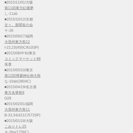
■2015/11/01/大阪
第11回東方紅楼夢
し-11ab
■2015/10/12/京都
文々。新聞友の会
十-26
■2015/09/27/福岡
大⑨州東方祭12
I-22,23(450C/610SP)
■2015/08/中旬/東京
コミックマーケット88
落選
■2015/05/10/東京
第12回博麗神社例大祭
な-10ab(3804C)
■2015/04/19/名古屋
東方名華祭9
G28
■2015/02/01/福岡
大⑨州東方祭11
B-33,34(421C/573SP)
■2015/01/18/大阪
こみ☆トレ25
ネ-36a(1756C)