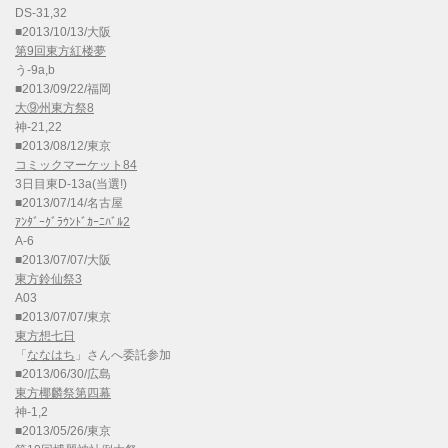
DS-31,32
■2013/10/13/大阪
第9回東方紅楼夢
う-9a,b
■2013/09/22/福岡
大⑨州東方祭8
神-21,22
■2013/08/12/東京
コミックマーケット84
3日目東D-13a(当選!)
■2013/07/14/名古屋
ｱﾝﾀﾞｰｸﾞﾗｳﾝﾄﾞｶｰﾆﾊﾞﾙ2
A-6
■2013/07/07/大阪
東方鈴仙祭3
A03
■2013/07/07/東京
東方想七日
「
ななはち
」さんへ委託参加
■2013/06/30/広島
東方椰麟祭第四幕
神-1,2
■2013/05/26/東京