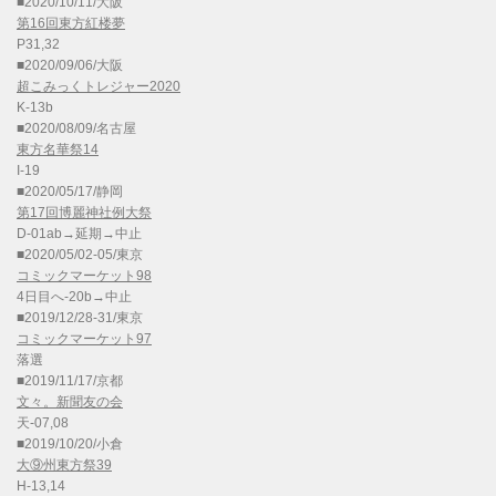
■2020/10/11/大阪
第16回東方紅楼夢
P31,32
■2020/09/06/大阪
超こみっくトレジャー2020
K-13b
■2020/08/09/名古屋
東方名華祭14
I-19
■2020/05/17/静岡
第17回博麗神社例大祭
D-01ab→延期→中止
■2020/05/02-05/東京
コミックマーケット98
4日目へ-20b→中止
■2019/12/28-31/東京
コミックマーケット97
落選
■2019/11/17/京都
文々。新聞友の会
天-07,08
■2019/10/20/小倉
大⑨州東方祭39
H-13,14