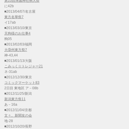
第10回博麗神社例大祭
に42b
■2013/04/07/名古屋
東方名華祭7
イ17ab
■2013/03/10/東京
天狗様のお仕事4
狗05
■2013/02/03/福岡
大⑨州東方祭7
神-43,44
■2013/01/13/大阪
こみっく☆トレジャー21
ネ-31ab
■2012/12/30/東京
コミックマーケット83
2日目 東地区 ア－08b
■2012/11/25/新潟
新潟東方祭11
あ－16a
■2012/11/04/京都
文々。新聞友の会
地-28
■2012/10/20/長野