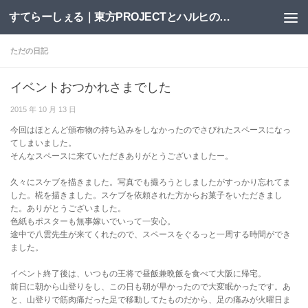
すてらーしぇる｜東方PROJECTとハルヒの二次創作サイト
コンテンツへスキップ
ただの日記
イベントおつかれさまでした
2015 年 10 月 13 日
今回はほとんど頒布物の持ち込みをしなかったのでさびれたスペースになっ
てしまいました。
そんなスペースに来ていただきありがとうございましたー。
久々にスケブを描きました。写真でも撮ろうとしましたがすっかり忘れてま
した。椛を描きました。スケブを依頼された方からお菓子をいただきまし
た。ありがとうございました。
色紙もポスターも無事嫁いでいって一安心。
途中で八雲先生が来てくれたので、スペースをぐるっと一周する時間ができ
ました。
イベント終了後は、いつもの王将で昼飯兼晩飯を食べて大阪に帰宅。
前日に朝から山登りをし、この日も朝が早かったので大変眠かったです。あ
と、山登りで筋肉痛だった足で移動してたものだから、足の痛みが火曜日ま