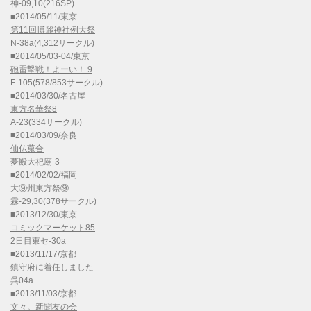
神-09,10(216SP)
■2014/05/11/東京
第11回博麗神社例大祭
N-38a(4,312サークル)
■2014/05/03-04/東京
砲雷撃戦！よーい！ 9
F-105(578/853サークル)
■2014/03/30/名古屋
東方名華祭8
A-23(334サークル)
■2014/03/09/奈良
仙仏蒐合
夢殿大祀廟-3
■2014/02/02/福岡
大⑨州東方祭⑨
霖-29,30(378サークル)
■2013/12/30/東京
コミックマーケット85
2日目東セ-30a
■2013/11/17/京都
鎮守府に着任しました
呉04a
■2013/11/03/京都
文々。新聞友の会