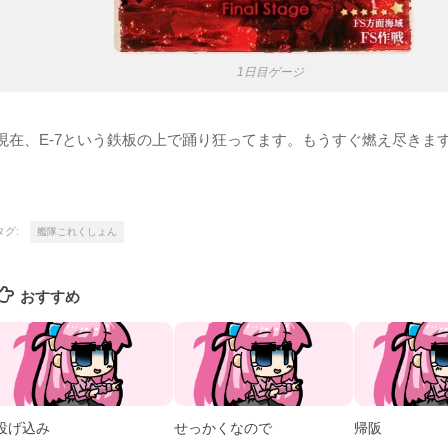
1日目ゲージ
現在、E-7という鉄板の上で踊り狂ってます。もうすぐ燃え尽きま
タグ:
艦隊これくしょん
おすすめ
投げ込み
せっかくなので
帰阪