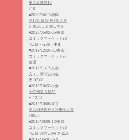
東方名華祭14
I-19
■2020/05/17/静岡
第17回博麗神社例大祭
D-01ab→延期→中止
■2020/05/02-05/東京
コミックマーケット98
4日目へ-20b→中止
■2019/12/28-31/東京
コミックマーケット97
落選
■2019/11/17/京都
文々。新聞友の会
天-07,08
■2019/10/20/小倉
大⑨州東方祭39
H-13,14
■2019/10/06/東京
第六回博麗神社秋季例大祭
I-06ab
■2019/08/09-12/東京
コミックマーケット96
4日目(月曜日)南 ネ-21a
■2019/06/30/小倉