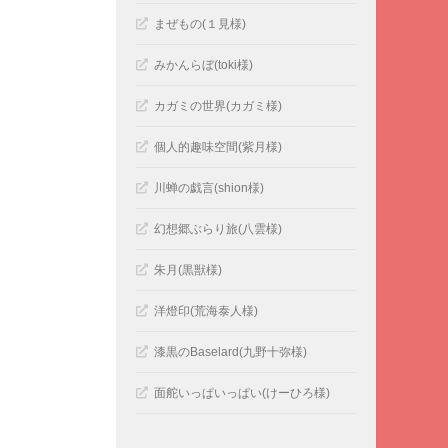
まぜもの(１見様)
みかんらぼ(toki様)
カガミの世界(カガミ様)
個人的趣味空間(紫月様)
川蝉の戯言(shion様)
幻想郷ぶらり旅(八雲様)
朱月(黒獣様)
洋燈印(荒海泰人様)
漆黒のBaselard(九野十弥様)
面舵いっぱいっぱい(けーひろ様)