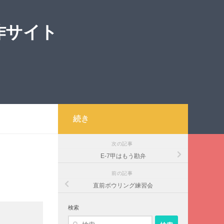
作サイト
続き
次の記事
E-7甲はもう勘弁
前の記事
直前ボウリング練習会
検索
検