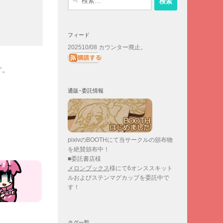
索:
フィード
202510/08 カウンター廃止。
す。
通販･委託情報
pixivのBOOTHにて当サークルの頒布物
を絶賛頒布中！
■委託書店様
メロンブックス
様にて6オンススキット
ルおよびステンマグカップを委託中で
す！
タグ一覧