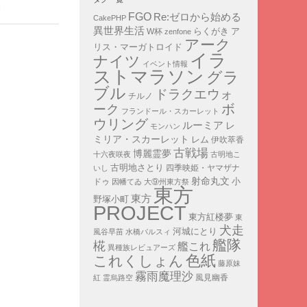
日
FGO
Re:ゼロから始める
CakePHP
異世界生活
ア
らくがき
W杯
zenfone
アーク
リス・マーガトロイド
イラ
ナイツ
イベント情報
ストマラソン
グラ
ブル
ドラクエウォ
チルノ
ボ
ーク
フランドール・スカーレット
ウリング
ルーミア
レ
モンハン
ミリア・スカーレット
レム
伊吹萃香
古戦場
博麗霊夢
十六夜咲夜
古明地こ
古明地さとり
四季映姫・ヤマザナ
いし
射命丸文
小
ドゥ
因幡てゐ
大⑨州東方祭
東方
東方
野塚小町
PROJECT
東方紅楼夢
東
犬走
河城にとり
風谷早苗
水橋パルスィ
艦隊
椛
艦これ
異種族レビュアーズ
色紙
これくしょん
藤原妹
霧雨魔理沙
紅
霊烏路空
風見幽香