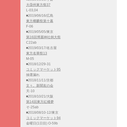
大⑨州東方祭37
L-03,04
■2019/06/16/広島
東方椰麟祭第十幕
F-06
■2019/05/05/東京
第16回博麗神社例大祭
C22ab
■2019/03/17/名古屋
東方名華祭13
M-05
■2018/12/29-31
コミックマーケット95
抽選漏れ
■2018/11/11/京都
文々。新聞友の会
天-10
■2018/10/21/大阪
第14回東方紅楼夢
そ-25ab
■2018/08/10-12/東京
コミックマーケット94
金曜日(1日目) O-59b