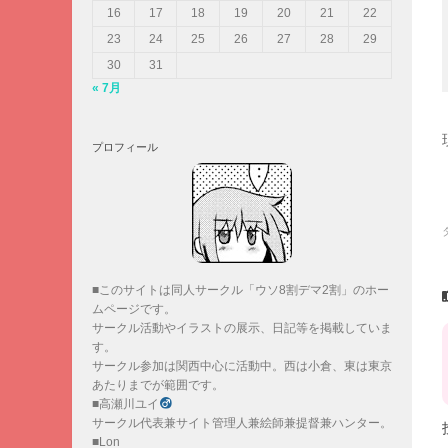
16
17
18
19
20
21
22
23
24
25
26
27
28
29
30
31
« 7月
プロフィール
■このサイトは同人サークル「ウソ8割デマ2割」のホー
ムページです。
サークル活動やイラストの展示、日記等を掲載していま
す。
サークル参加は関西中心に活動中。西は小倉、東は東京
あたりまでが範囲です。
■高瀬川ユイ
サークル代表兼サイト管理人兼絵師兼提督兼ハンター。
■Lon