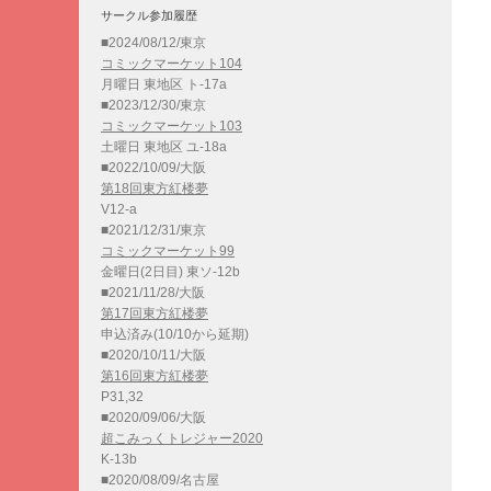
サークル参加履歴
■2024/08/12/東京
コミックマーケット104
月曜日 東地区 ト-17a
■2023/12/30/東京
コミックマーケット103
土曜日 東地区 ユ-18a
■2022/10/09/大阪
第18回東方紅楼夢
V12-a
■2021/12/31/東京
コミックマーケット99
金曜日(2日目) 東ソ-12b
■2021/11/28/大阪
第17回東方紅楼夢
申込済み(10/10から延期)
■2020/10/11/大阪
第16回東方紅楼夢
P31,32
■2020/09/06/大阪
超こみっくトレジャー2020
K-13b
■2020/08/09/名古屋