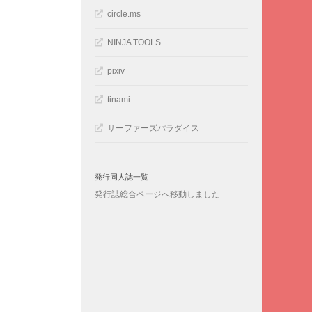
circle.ms
NINJA TOOLS
pixiv
tinami
サーファーズパラダイス
発行同人誌一覧
発行誌総合ページ
へ移動しました