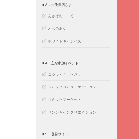
■３．委託書店さま
あきばお～こく
とらのあな
ホワイトキャンバス
■４．主な参加イベント
こみっく☆トレジャー
コミックコミュニケーション
コミックマーケット
サンシャインクリエイション
■５．登録サイト