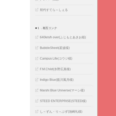
初代すてら～しぇる
■１．相互リンク
640km/h over(ふじもとあきお様)
BubbleSheet(若波様)
Campus Life(コウジ様)
F.M.Child(氷野広真様)
Indigo Blue(藍川風月様)
Marshi Blue Universe(マーシ様)
STEED ENTERPRISE(STEED様)
し～ずん・り～ぶず(池崎礼様)