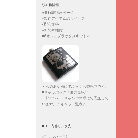
頒布物情報
○
発行誌総合ページ
○
製作アイテム総合ページ
-委託情報-
○幻想郷雑貨
■6オンスブラックスキットル
とらのあな
様にてふっくら委託中です。
■キャラバッグ「東方蒐鞄記」
一部
ホワイトキャンバス
様にて委託して
います。
☆キャラ一覧表☆
■０．内部リンク先
メンバー日記