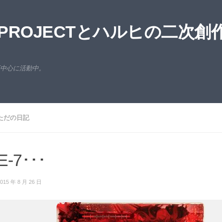
ROJECTとハルヒの二次創
西中心に活動中。
ただの日記
E-7･･･
015 年 8 月 26 日