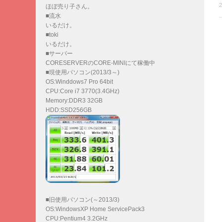
2
ほぼ売り子さん。
■流水
いるだけ。
■toki
いるだけ。
■サーバー
CORESERVERのCORE-MINIにて稼働中
■現使用パソコン(2013/3～)
OS:Winddows7 Pro 64bit
CPU:Core i7 3770(3.4GHz)
Memory:DDR3 32GB
HDD:SSD256GB
■旧使用パソコン(～2013/3)
OS:WindowsXP Home ServicePack3
CPU:Pentium4 3.2GHz