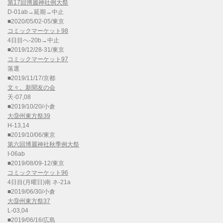
第17回博麗神社例大祭
D-01ab→延期→中止
■2020/05/02-05/東京
コミックマーケット98
4日目へ-20b→中止
■2019/12/28-31/東京
コミックマーケット97
落選
■2019/11/17/京都
文々。新聞友の会
天-07,08
■2019/10/20/小倉
大⑨州東方祭39
H-13,14
■2019/10/06/東京
第六回博麗神社秋季例大祭
I-06ab
■2019/08/09-12/東京
コミックマーケット96
4日目(月曜日)南 ネ-21a
■2019/06/30/小倉
大⑨州東方祭37
L-03,04
■2019/06/16/広島