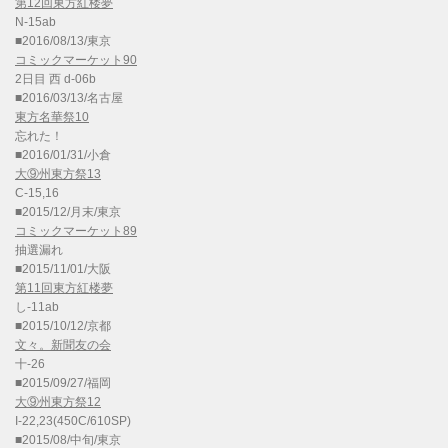
第12回東方紅楼夢
N-15ab
■2016/08/13/東京
コミックマーケット90
2日目 西 d-06b
■2016/03/13/名古屋
東方名華祭10
忘れた！
■2016/01/31/小倉
大⑨州東方祭13
C-15,16
■2015/12/月末/東京
コミックマーケット89
抽選漏れ
■2015/11/01/大阪
第11回東方紅楼夢
し-11ab
■2015/10/12/京都
文々。新聞友の会
十-26
■2015/09/27/福岡
大⑨州東方祭12
I-22,23(450C/610SP)
■2015/08/中旬/東京