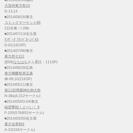
■2014/09/14/福岡
大⑨州東方祭10
D-13,14
■2014/08/16/東京
コミックマーケット86
2日目東 パ-28b
■2014/07/13/名古屋
ｱﾝﾀﾞｰｸﾞﾗｳﾝﾄﾞｶｰﾆﾊﾞﾙ3
D-01(162SP)
■2014/07/06/東京
東方想七日2
想09(
ななはち
さん委託・111SP)
■2014/06/29/広島
東方椰麟祭第五幕
神-09,10(216SP)
■2014/05/11/東京
第11回博麗神社例大祭
N-38a(4,312サークル)
■2014/05/03-04/東京
砲雷撃戦！よーい！ 9
F-105(578/853サークル)
■2014/03/30/名古屋
東方名華祭8
A-23(334サークル)