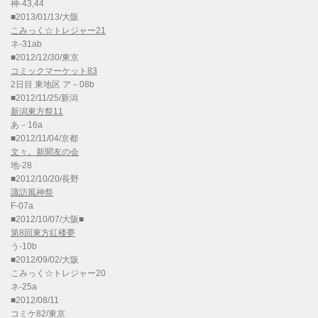
神-43,44
■2013/01/13/大阪
こみっく☆トレジャー21
ネ-31ab
■2012/12/30/東京
コミックマーケット83
2日目 東地区 ア－08b
■2012/11/25/新潟
新潟東方祭11
あ－16a
■2012/11/04/京都
文々。新聞友の会
地-28
■2012/10/20/長野
諏訪風神祭
F-07a
■2012/10/07/大阪■
第8回東方紅楼夢
う-10b
■2012/09/02/大阪
こみっく☆トレジャー20
ネ-25a
■2012/08/11
コミケ82/東京