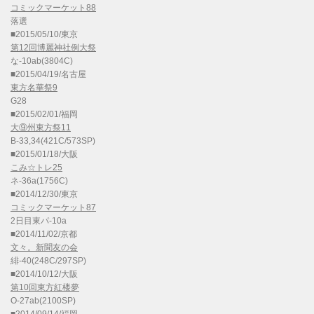
コミックマーケット88
落選
■2015/05/10/東京
第12回博麗神社例大祭
な-10ab(3804C)
■2015/04/19/名古屋
東方名華祭9
G28
■2015/02/01/福岡
大⑨州東方祭11
B-33,34(421C/573SP)
■2015/01/18/大阪
こみ☆トレ25
ネ-36a(1756C)
■2014/12/30/東京
コミックマーケット87
2日目東パ-10a
■2014/11/02/京都
文々。新聞友の会
緋-40(248C/297SP)
■2014/10/12/大阪
第10回東方紅楼夢
O-27ab(2100SP)