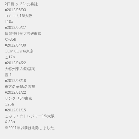
2日目 ク-32aに委託
■2012/06/03
コミコミ16/大阪
I-10a
■2012/05/27
博麗神社例大祭9/東京
な-35b
■2012/04/30
COMIC1☆6/東京
こ17a
■2012/04/22
大⑨州東方祭/福岡
霊-1
■2012/03/18
東方名華祭/名古屋
■2012/01/22
サンクリ54/東京
C26a
■2012/01/15
こみっく☆トレジャー19/大阪
X-33b
※2011年以前は削除しました。