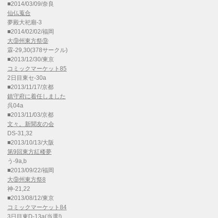
■2014/03/09/奈良
仙仏蒐合
夢殿大祀廟-3
■2014/02/02/福岡
大⑨州東方祭⑨
霖-29,30(378サークル)
■2013/12/30/東京
コミックマーケット85
2日目東セ-30a
■2013/11/17/京都
鎮守府に着任しました
呉04a
■2013/11/03/京都
文々。新聞友の会
DS-31,32
■2013/10/13/大阪
第9回東方紅楼夢
う-9a,b
■2013/09/22/福岡
大⑨州東方祭8
神-21,22
■2013/08/12/東京
コミックマーケット84
3日目東D-13a(当選!)