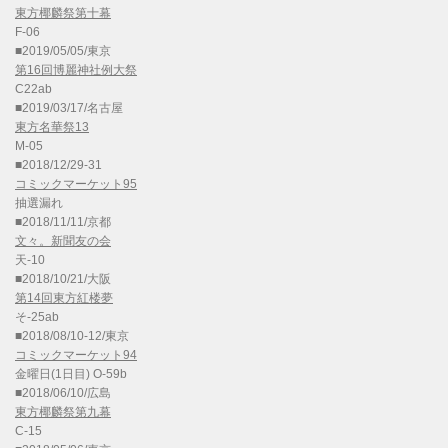
東方椰麟祭第十幕
F-06
■2019/05/05/東京
第16回博麗神社例大祭
C22ab
■2019/03/17/名古屋
東方名華祭13
M-05
■2018/12/29-31
コミックマーケット95
抽選漏れ
■2018/11/11/京都
文々。新聞友の会
天-10
■2018/10/21/大阪
第14回東方紅楼夢
そ-25ab
■2018/08/10-12/東京
コミックマーケット94
金曜日(1日目) O-59b
■2018/06/10/広島
東方椰麟祭第九幕
C-15