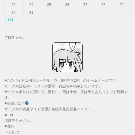
23
24
25
26
27
28
29
30
31
« 7月
プロフィール
■このサイトは同人サークル「ウソ8割デマ2割」のホームページです。
サークル活動やイラストの展示、日記等を掲載しています。
サークル参加は関西中心に活動中。西は小倉、東は東京あたりまでが範囲で
す。
■高瀬川ユイ
サークル代表兼サイト管理人兼絵師兼提督兼ハンター。
■Lon
ほぼ売り子さん。
■流水
いるだけ。