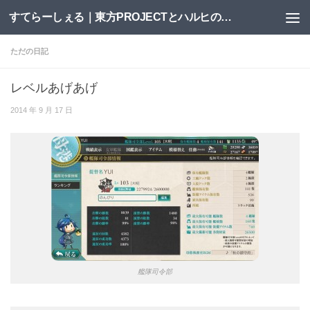
すてらーしぇる｜東方PROJECTとハルヒの二次創作サイト
コンテンツへスキップ
ただの日記
レベルあげあげ
2014 年 9 月 17 日
艦隊司令部