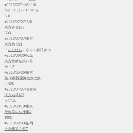
■2013/07/14/名古屋
ｱﾝﾀﾞｰｸﾞﾗｳﾝﾄﾞｶｰﾆﾊﾞﾙ2
A-6
■2013/07/07/大阪
東方鈴仙祭3
A03
■2013/07/07/東京
東方想七日
「
ななはち
」さんへ委託参加
■2013/06/30/広島
東方椰麟祭第四幕
神-1,2
■2013/05/26/東京
第10回博麗神社例大祭
に42b
■2013/04/07/名古屋
東方名華祭7
イ17ab
■2013/03/10/東京
天狗様のお仕事4
狗05
■2013/02/03/福岡
大⑨州東方祭7