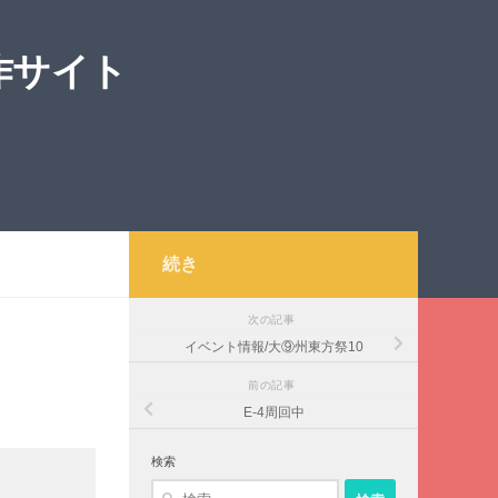
作サイト
続き
次の記事
イベント情報/大⑨州東方祭10
前の記事
E-4周回中
検索
検