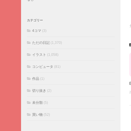
カテゴリー
4コマ
(3)
ただの日記
(1,370)
イラスト
(1,058)
コンピュータ
(81)
作品
(1)
切り抜き
(2)
2
未分類
(5)
買い物
(52)