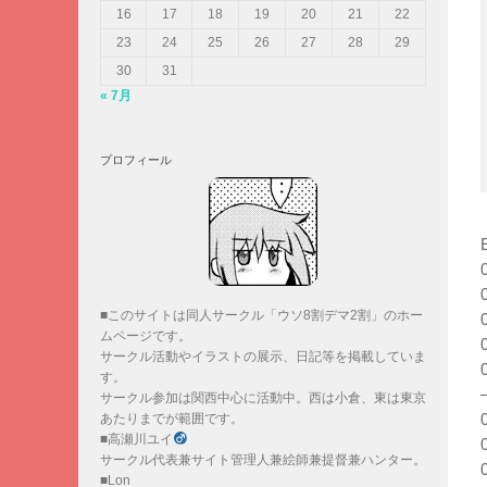
16
17
18
19
20
21
22
23
24
25
26
27
28
29
30
31
« 7月
プロフィール
■このサイトは同人サークル「ウソ8割デマ2割」のホー
ムページです。
サークル活動やイラストの展示、日記等を掲載していま
す。
サークル参加は関西中心に活動中。西は小倉、東は東京
あたりまでが範囲です。
■高瀬川ユイ
サークル代表兼サイト管理人兼絵師兼提督兼ハンター。
■Lon