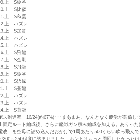
09.上 S鈴谷
10.上 S比叡
11.上 S秋雲
12.上 ハズレ
13.上 S加賀
14.上 ハズレ
15.上 ハズレ
16.上 S飛龍
17.上 S金剛
18.上 S飛龍
19.上 S鈴谷
20.上 S浜風
21.上 S蒼龍
22.上 ハズレ
23.上 ハズレ
24.上 S蒼龍
ボス到達率 16/24(約67%)･･･まあまあ。なんとなく疲労が関係
上固定ルート編成後、さらに艦戦ガン積み編成を加える。ありった
電改二を空母に詰め込んだおかげで1周あたり500くらい吹っ飛ん
が200～250程度に納まりました。ホントはもっと周回したかった