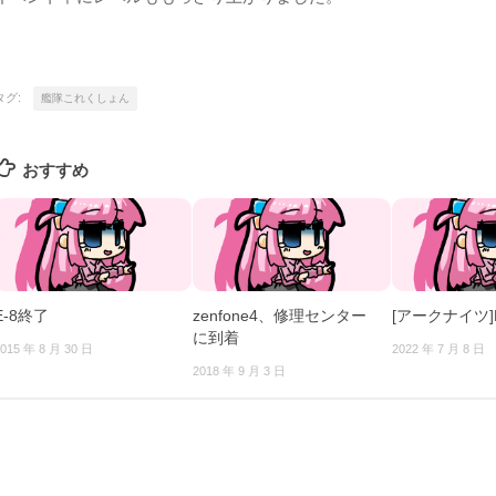
タグ:
艦隊これくしょん
おすすめ
E-8終了
zenfone4、修理センター
[アークナイツ]
に到着
015 年 8 月 30 日
2022 年 7 月 8 日
2018 年 9 月 3 日