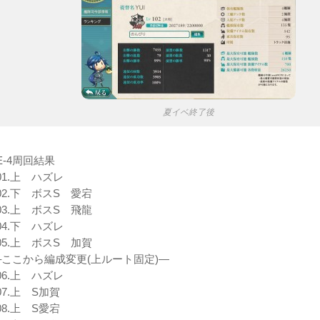
夏イベ終了後
E-4周回結果
01.上 ハズレ
02.下 ボスS 愛宕
03.上 ボスS 飛龍
04.下 ハズレ
05.上 ボスS 加賀
–ここから編成変更(上ルート固定)—
06.上 ハズレ
07.上 S加賀
08.上 S愛宕