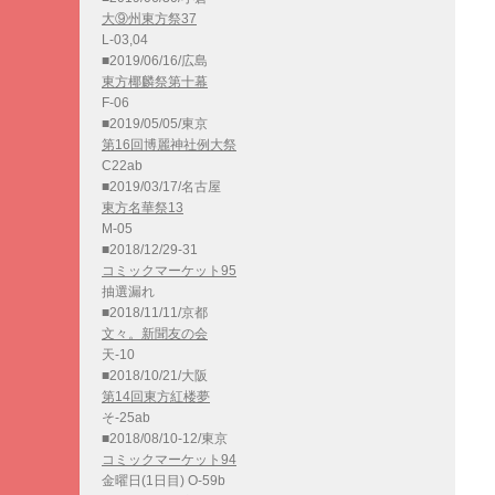
大⑨州東方祭37
L-03,04
■2019/06/16/広島
東方椰麟祭第十幕
F-06
■2019/05/05/東京
第16回博麗神社例大祭
C22ab
■2019/03/17/名古屋
東方名華祭13
M-05
■2018/12/29-31
コミックマーケット95
抽選漏れ
■2018/11/11/京都
文々。新聞友の会
天-10
■2018/10/21/大阪
第14回東方紅楼夢
そ-25ab
■2018/08/10-12/東京
コミックマーケット94
金曜日(1日目) O-59b