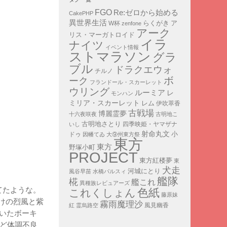
FGO
Re:ゼロから始める
CakePHP
異世界生活
ア
らくがき
W杯
zenfone
アーク
リス・マーガトロイド
イラ
ナイツ
イベント情報
ストマラソン
グラ
ブル
ドラクエウォ
チルノ
ボ
ーク
フランドール・スカーレット
ウリング
ルーミア
レ
モンハン
ミリア・スカーレット
レム
伊吹萃香
古戦場
博麗霊夢
十六夜咲夜
古明地こ
古明地さとり
四季映姫・ヤマザナ
いし
射命丸文
小
ドゥ
因幡てゐ
大⑨州東方祭
東方
東方
野塚小町
PROJECT
東方紅楼夢
東
犬走
河城にとり
風谷早苗
水橋パルスィ
艦隊
椛
艦これ
異種族レビュアーズ
してたような。
色紙
これくしょん
藤原妹
けの烈風と紫
霧雨魔理沙
紅
霊烏路空
風見幽香
でいたボーキ
けど体調不良