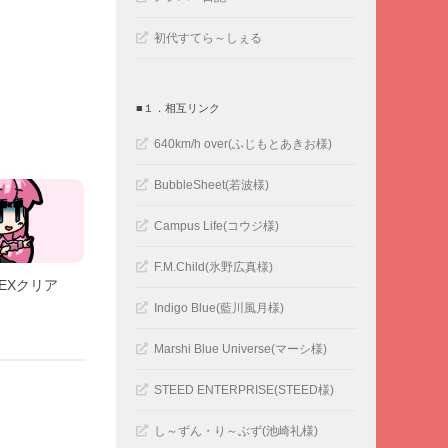
初代すてら～しぇる
■１．相互リンク
640km/h over(ふじもとあきお様)
BubbleSheet(若波様)
Campus Life(コウジ様)
F.M.Child(氷野広真様)
EXクリア
Indigo Blue(藍川風月様)
Marshi Blue Universe(マーシ様)
STEED ENTERPRISE(STEED様)
し～ずん・り～ぶず(池崎礼様)