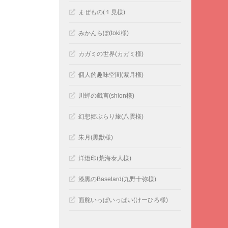
まぜもの(１見様)
みかんらぼ(toki様)
カガミの世界(カガミ様)
個人的趣味空間(紫月様)
川蝉の戯言(shion様)
幻想郷ぶらり旅(八雲様)
朱月(黒獣様)
洋燈印(荒海泰人様)
漆黒のBaselard(九野十弥様)
面舵いっぱいっぱい(けーひろ様)