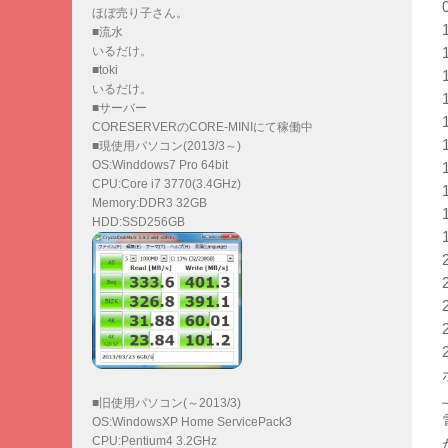
ほぼ売り子さん。
■流水
いるだけ。
■toki
いるだけ。
■サーバー
CORESERVERのCORE-MINIにて稼働中
■現使用パソコン(2013/3～)
OS:Winddows7 Pro 64bit
CPU:Core i7 3770(3.4GHz)
Memory:DDR3 32GB
HDD:SSD256GB
■旧使用パソコン(～2013/3)
OS:WindowsXP Home ServicePack3
CPU:Pentium4 3.2GHz