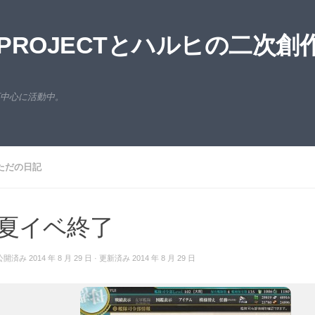
ROJECTとハルヒの二次創
西中心に活動中。
ただの日記
夏イベ終了
公開済み
2014 年 8 月 29 日
· 更新済み
2014 年 8 月 29 日