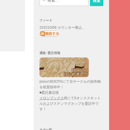
索:
フィード
202510/08 カウンター廃止。
通販･委託情報
pixivのBOOTHにて当サークルの頒布物
を絶賛頒布中！
■委託書店様
メロンブックス
様にて6オンススキット
ルおよびステンマグカップを委託中で
す！
タグ一覧