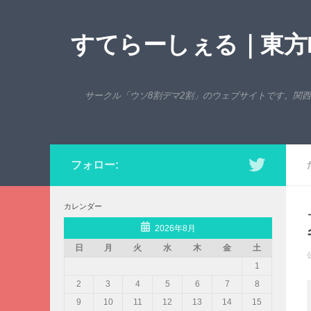
コンテンツへスキップ
すてらーしぇる｜東方P
サークル「ウソ8割デマ2割」のウェブサイトです。関
フォロー:
カレンダー
2026年8月
日
月
火
水
木
金
土
1
2
3
4
5
6
7
8
9
10
11
12
13
14
15