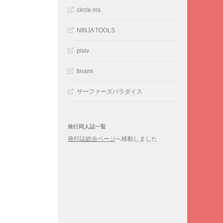
circle.ms
NINJA TOOLS
pixiv
tinami
サーファーズパラダイス
発行同人誌一覧
発行誌総合ページ
へ移動しました