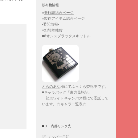
頒布物情報
○
発行誌総合ページ
○
製作アイテム総合ページ
-委託情報-
○幻想郷雑貨
■6オンスブラックスキットル
とらのあな
様にてふっくら委託中です。
■キャラバッグ「東方蒐鞄記」
一部
ホワイトキャンバス
様にて委託して
います。
☆キャラ一覧表☆
■０．内部リンク先
メンバー日記