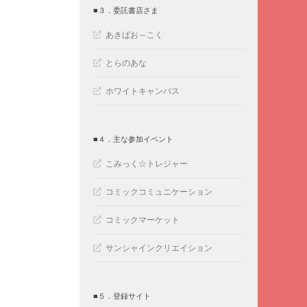
■３．委託書店さま
あきばお～こく
とらのあな
ホワイトキャンバス
■４．主な参加イベント
こみっく☆トレジャー
コミックコミュニケーション
コミックマーケット
サンシャインクリエイション
■５．登録サイト