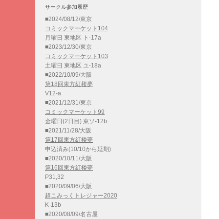
サークル参加履歴
■2024/08/12/東京
コミックマーケット104
月曜日 東地区 ト-17a
■2023/12/30/東京
コミックマーケット103
土曜日 東地区 ユ-18a
■2022/10/09/大阪
第18回東方紅楼夢
V12-a
■2021/12/31/東京
コミックマーケット99
金曜日(2日目) 東ソ-12b
■2021/11/28/大阪
第17回東方紅楼夢
申込済み(10/10から延期)
■2020/10/11/大阪
第16回東方紅楼夢
P31,32
■2020/09/06/大阪
超こみっくトレジャー2020
K-13b
■2020/08/09/名古屋