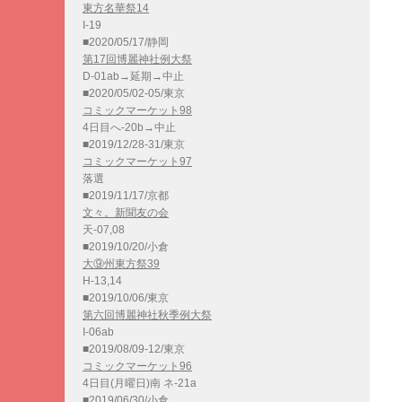
東方名華祭14
I-19
■2020/05/17/静岡
第17回博麗神社例大祭
D-01ab→延期→中止
■2020/05/02-05/東京
コミックマーケット98
4日目へ-20b→中止
■2019/12/28-31/東京
コミックマーケット97
落選
■2019/11/17/京都
文々。新聞友の会
天-07,08
■2019/10/20/小倉
大⑨州東方祭39
H-13,14
■2019/10/06/東京
第六回博麗神社秋季例大祭
I-06ab
■2019/08/09-12/東京
コミックマーケット96
4日目(月曜日)南 ネ-21a
■2019/06/30/小倉