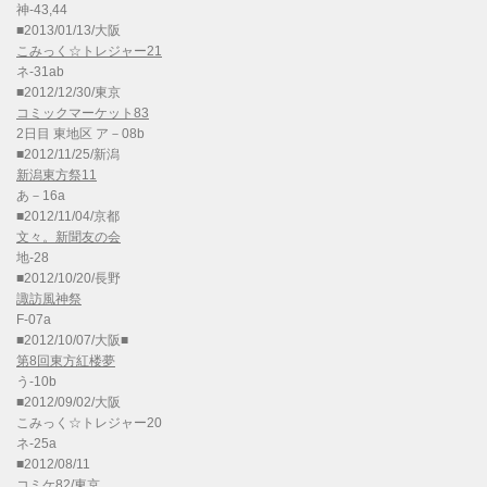
神-43,44
■2013/01/13/大阪
こみっく☆トレジャー21
ネ-31ab
■2012/12/30/東京
コミックマーケット83
2日目 東地区 ア－08b
■2012/11/25/新潟
新潟東方祭11
あ－16a
■2012/11/04/京都
文々。新聞友の会
地-28
■2012/10/20/長野
諏訪風神祭
F-07a
■2012/10/07/大阪■
第8回東方紅楼夢
う-10b
■2012/09/02/大阪
こみっく☆トレジャー20
ネ-25a
■2012/08/11
コミケ82/東京