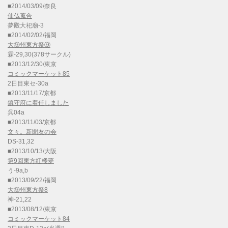
■2014/03/09/奈良
仙仏蒐合
夢殿大祀廟-3
■2014/02/02/福岡
大⑨州東方祭⑨
霖-29,30(378サークル)
■2013/12/30/東京
コミックマーケット85
2日目東セ-30a
■2013/11/17/京都
鎮守府に着任しました
呉04a
■2013/11/03/京都
文々。新聞友の会
DS-31,32
■2013/10/13/大阪
第9回東方紅楼夢
う-9a,b
■2013/09/22/福岡
大⑨州東方祭8
神-21,22
■2013/08/12/東京
コミックマーケット84