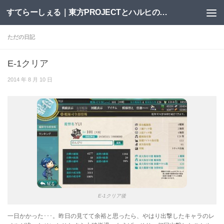
すてらーしぇる｜東方PROJECTとハルヒの二次創作サイト
コンテンツへスキップ
ただの日記
E-1クリア
2014 年 8 月 10 日
E-1クリア後
一日かかった･･･。昨日の見てて余裕と思ったら、やはり出撃したキャラのレ