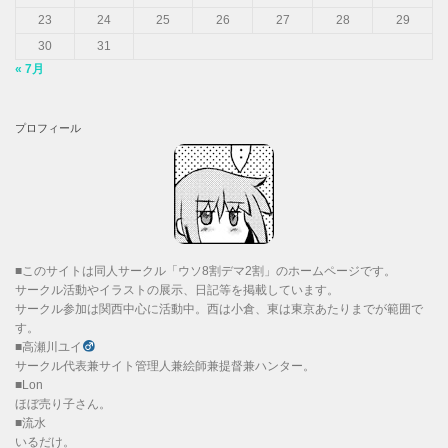
23
24
25
26
27
28
29
30
31
« 7月
プロフィール
■このサイトは同人サークル「ウソ8割デマ2割」のホームページです。
サークル活動やイラストの展示、日記等を掲載しています。
サークル参加は関西中心に活動中。西は小倉、東は東京あたりまでが範囲で
す。
■高瀬川ユイ
サークル代表兼サイト管理人兼絵師兼提督兼ハンター。
■Lon
ほぼ売り子さん。
■流水
いるだけ。