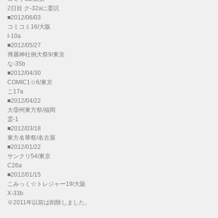
2日目 ク-32aに委託
■2012/06/03
コミコミ16/大阪
I-10a
■2012/05/27
博麗神社例大祭9/東京
な-35b
■2012/04/30
COMIC1☆6/東京
こ17a
■2012/04/22
大⑨州東方祭/福岡
霊-1
■2012/03/18
東方名華祭/名古屋
■2012/01/22
サンクリ54/東京
C26a
■2012/01/15
こみっく☆トレジャー19/大阪
X-33b
※2011年以前は削除しました。