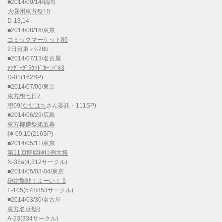
■2014/09/14/福岡
大⑨州東方祭10
D-13,14
■2014/08/16/東京
コミックマーケット86
2日目東 パ-28b
■2014/07/13/名古屋
ｱﾝﾀﾞｰｸﾞﾗｳﾝﾄﾞｶｰﾆﾊﾞﾙ3
D-01(162SP)
■2014/07/06/東京
東方想七日2
想09(
ななはち
さん委託・111SP)
■2014/06/29/広島
東方椰麟祭第五幕
神-09,10(216SP)
■2014/05/11/東京
第11回博麗神社例大祭
N-38a(4,312サークル)
■2014/05/03-04/東京
砲雷撃戦！よーい！ 9
F-105(578/853サークル)
■2014/03/30/名古屋
東方名華祭8
A-23(334サークル)