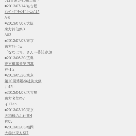
3日目東D-13a(当選!)
■2013/07/14/名古屋
ｱﾝﾀﾞｰｸﾞﾗｳﾝﾄﾞｶｰﾆﾊﾞﾙ2
A-6
■2013/07/07/大阪
東方鈴仙祭3
A03
■2013/07/07/東京
東方想七日
「
ななはち
」さんへ委託参加
■2013/06/30/広島
東方椰麟祭第四幕
神-1,2
■2013/05/26/東京
第10回博麗神社例大祭
に42b
■2013/04/07/名古屋
東方名華祭7
イ17ab
■2013/03/10/東京
天狗様のお仕事4
狗05
■2013/02/03/福岡
大⑨州東方祭7