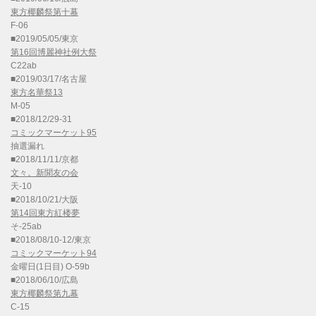
東方椰麟祭第十幕
F-06
■2019/05/05/東京
第16回博麗神社例大祭
C22ab
■2019/03/17/名古屋
東方名華祭13
M-05
■2018/12/29-31
コミックマーケット95
抽選漏れ
■2018/11/11/京都
文々。新聞友の会
天-10
■2018/10/21/大阪
第14回東方紅楼夢
そ-25ab
■2018/08/10-12/東京
コミックマーケット94
金曜日(1日目) O-59b
■2018/06/10/広島
東方椰麟祭第九幕
C-15