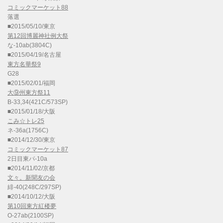
コミックマーケット88
落選
■2015/05/10/東京
第12回博麗神社例大祭
な-10ab(3804C)
■2015/04/19/名古屋
東方名華祭9
G28
■2015/02/01/福岡
大⑨州東方祭11
B-33,34(421C/573SP)
■2015/01/18/大阪
こみ☆トレ25
ネ-36a(1756C)
■2014/12/30/東京
コミックマーケット87
2日目東パ-10a
■2014/11/02/京都
文々。新聞友の会
緋-40(248C/297SP)
■2014/10/12/大阪
第10回東方紅楼夢
O-27ab(2100SP)