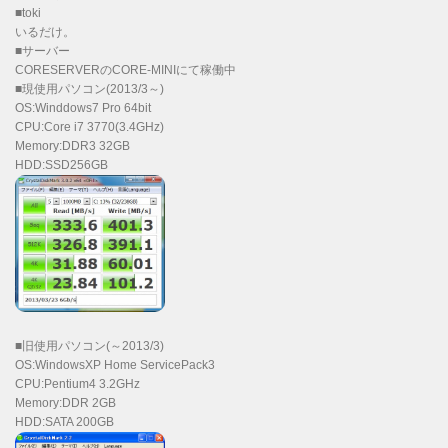
■toki
いるだけ。
■サーバー
CORESERVERのCORE-MINIにて稼働中
■現使用パソコン(2013/3～)
OS:Winddows7 Pro 64bit
CPU:Core i7 3770(3.4GHz)
Memory:DDR3 32GB
HDD:SSD256GB
■旧使用パソコン(～2013/3)
OS:WindowsXP Home ServicePack3
CPU:Pentium4 3.2GHz
Memory:DDR 2GB
HDD:SATA 200GB