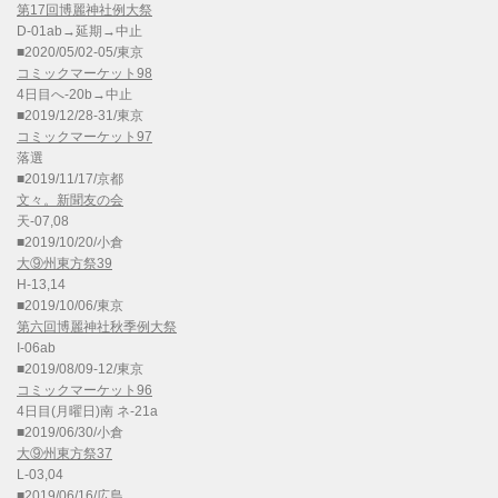
第17回博麗神社例大祭
D-01ab→延期→中止
■2020/05/02-05/東京
コミックマーケット98
4日目へ-20b→中止
■2019/12/28-31/東京
コミックマーケット97
落選
■2019/11/17/京都
文々。新聞友の会
天-07,08
■2019/10/20/小倉
大⑨州東方祭39
H-13,14
■2019/10/06/東京
第六回博麗神社秋季例大祭
I-06ab
■2019/08/09-12/東京
コミックマーケット96
4日目(月曜日)南 ネ-21a
■2019/06/30/小倉
大⑨州東方祭37
L-03,04
■2019/06/16/広島