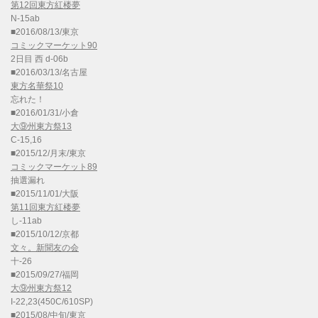
第12回東方紅楼夢
N-15ab
■2016/08/13/東京
コミックマーケット90
2日目 西 d-06b
■2016/03/13/名古屋
東方名華祭10
忘れた！
■2016/01/31/小倉
大⑨州東方祭13
C-15,16
■2015/12/月末/東京
コミックマーケット89
抽選漏れ
■2015/11/01/大阪
第11回東方紅楼夢
し-11ab
■2015/10/12/京都
文々。新聞友の会
十-26
■2015/09/27/福岡
大⑨州東方祭12
I-22,23(450C/610SP)
■2015/08/中旬/東京