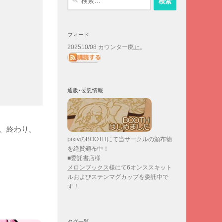
索:
フィード
202510/08 カウンター廃止。
通販･委託情報
、終わり。
pixivのBOOTHにて当サークルの頒布物
を絶賛頒布中！
■委託書店様
メロンブックス
様にて6オンススキット
ルおよびステンマグカップを委託中で
す！
タグ一覧