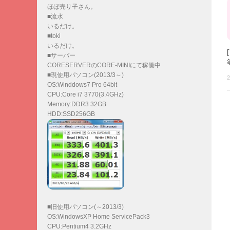
ほぼ売り子さん。
■流水
いるだけ。
■toki
いるだけ。
■サーバー
CORESERVERのCORE-MINIにて稼働中
■現使用パソコン(2013/3～)
2
OS:Winddows7 Pro 64bit
CPU:Core i7 3770(3.4GHz)
Memory:DDR3 32GB
HDD:SSD256GB
■旧使用パソコン(～2013/3)
OS:WindowsXP Home ServicePack3
CPU:Pentium4 3.2GHz