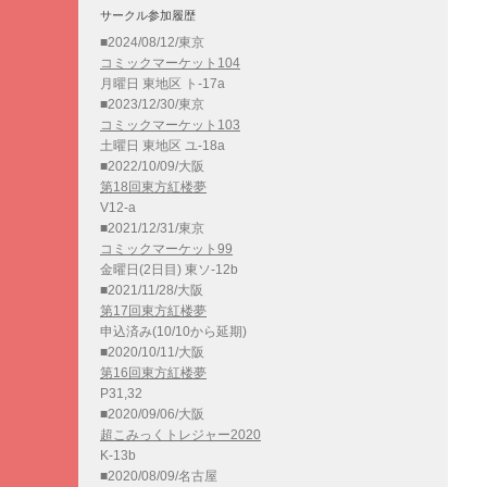
サークル参加履歴
■2024/08/12/東京
コミックマーケット104
月曜日 東地区 ト-17a
■2023/12/30/東京
コミックマーケット103
土曜日 東地区 ユ-18a
■2022/10/09/大阪
第18回東方紅楼夢
V12-a
■2021/12/31/東京
コミックマーケット99
金曜日(2日目) 東ソ-12b
■2021/11/28/大阪
第17回東方紅楼夢
申込済み(10/10から延期)
■2020/10/11/大阪
第16回東方紅楼夢
P31,32
■2020/09/06/大阪
超こみっくトレジャー2020
K-13b
■2020/08/09/名古屋