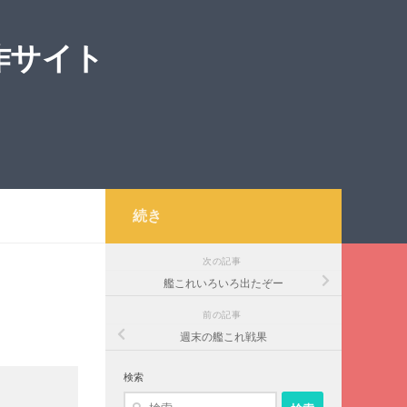
作サイト
続き
次の記事
艦これいろいろ出たぞー
前の記事
週末の艦これ戦果
検索
検