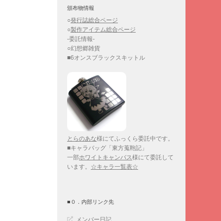
頒布物情報
○
発行誌総合ページ
○
製作アイテム総合ページ
-委託情報-
○幻想郷雑貨
■6オンスブラックスキットル
とらのあな
様にてふっくら委託中です。
■キャラバッグ「東方蒐鞄記」
一部
ホワイトキャンバス
様にて委託して
います。
☆キャラ一覧表☆
■０．内部リンク先
メンバー日記