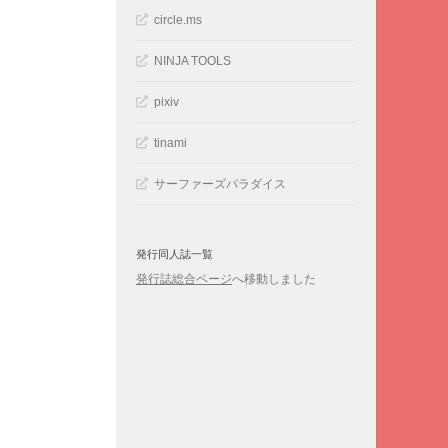
circle.ms
NINJA TOOLS
pixiv
tinami
サーファーズパラダイス
発行同人誌一覧
発行誌総合ページ
へ移動しました