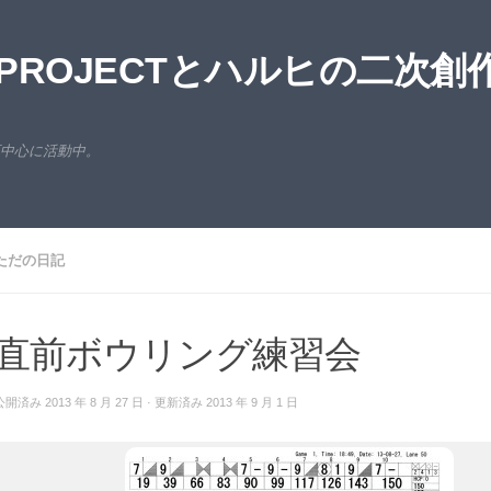
ROJECTとハルヒの二次創
西中心に活動中。
ただの日記
直前ボウリング練習会
公開済み
2013 年 8 月 27 日
· 更新済み
2013 年 9 月 1 日