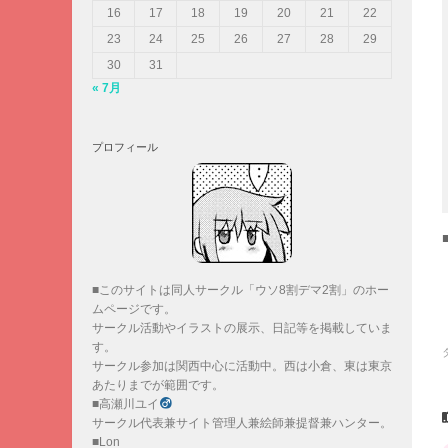
16
17
18
19
20
21
22
23
24
25
26
27
28
29
30
31
« 7月
プロフィール
■このサイトは同人サークル「ウソ8割デマ2割」のホー
ムページです。
サークル活動やイラストの展示、日記等を掲載していま
す。
サークル参加は関西中心に活動中。西は小倉、東は東京
あたりまでが範囲です。
■高瀬川ユイ
サークル代表兼サイト管理人兼絵師兼提督兼ハンター。
■Lon