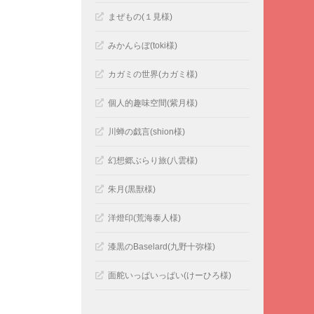
まぜもの(１見様)
みかんらぼ(toki様)
カガミの世界(カガミ様)
個人的趣味空間(紫月様)
川蝉の戯言(shion様)
幻想郷ぶらり旅(八雲様)
朱月(黒獣様)
洋燈印(荒海泰人様)
漆黒のBaselard(九野十弥様)
面舵いっぱいっぱい(けーひろ様)