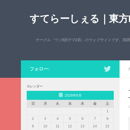
コンテンツへスキップ
すてらーしぇる｜東方P
サークル「ウソ8割デマ2割」のウェブサイトです。関
フォロー:
カレンダー
2026年8月
日
月
火
水
木
金
土
1
2
3
4
5
6
7
8
9
10
11
12
13
14
15