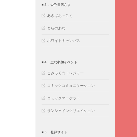
■３．委託書店さま
あきばお～こく
とらのあな
ホワイトキャンバス
■４．主な参加イベント
こみっく☆トレジャー
コミックコミュニケーション
コミックマーケット
サンシャインクリエイション
■５．登録サイト