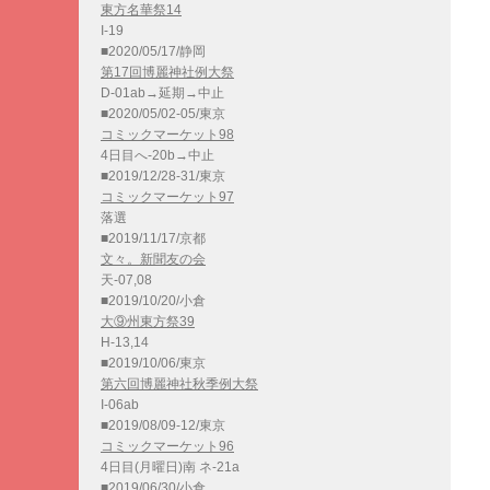
東方名華祭14
I-19
■2020/05/17/静岡
第17回博麗神社例大祭
D-01ab→延期→中止
■2020/05/02-05/東京
コミックマーケット98
4日目へ-20b→中止
■2019/12/28-31/東京
コミックマーケット97
落選
■2019/11/17/京都
文々。新聞友の会
天-07,08
■2019/10/20/小倉
大⑨州東方祭39
H-13,14
■2019/10/06/東京
第六回博麗神社秋季例大祭
I-06ab
■2019/08/09-12/東京
コミックマーケット96
4日目(月曜日)南 ネ-21a
■2019/06/30/小倉