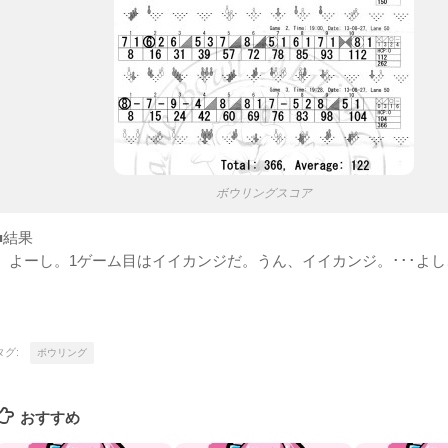
ボウリングスコア
■結果
よーし。1ゲーム目はイイカンジだ。うん、イイカンジ。･･･よし
タグ:
ボウリング
おすすめ