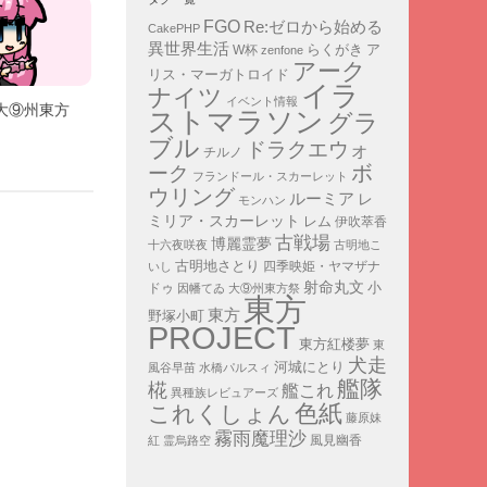
FGO
Re:ゼロから始める
CakePHP
異世界生活
ア
らくがき
W杯
zenfone
アーク
リス・マーガトロイド
イラ
ナイツ
イベント情報
大⑨州東方
ストマラソン
グラ
ブル
ドラクエウォ
チルノ
ボ
ーク
フランドール・スカーレット
ウリング
ルーミア
レ
モンハン
ミリア・スカーレット
レム
伊吹萃香
古戦場
博麗霊夢
十六夜咲夜
古明地こ
古明地さとり
四季映姫・ヤマザナ
いし
射命丸文
小
ドゥ
因幡てゐ
大⑨州東方祭
東方
東方
野塚小町
PROJECT
東方紅楼夢
東
犬走
河城にとり
風谷早苗
水橋パルスィ
艦隊
椛
艦これ
異種族レビュアーズ
色紙
これくしょん
藤原妹
霧雨魔理沙
紅
霊烏路空
風見幽香