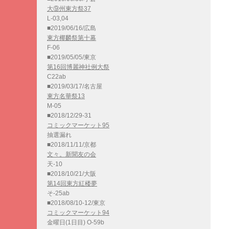
大⑨州東方祭37
L-03,04
■2019/06/16/広島
東方椰麟祭第十幕
F-06
■2019/05/05/東京
第16回博麗神社例大祭
C22ab
■2019/03/17/名古屋
東方名華祭13
M-05
■2018/12/29-31
コミックマーケット95
抽選漏れ
■2018/11/11/京都
文々。新聞友の会
天-10
■2018/10/21/大阪
第14回東方紅楼夢
そ-25ab
■2018/08/10-12/東京
コミックマーケット94
金曜日(1日目) O-59b