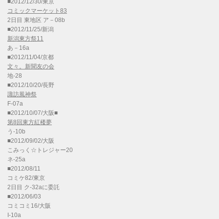
■2012/12/30/東京
コミックマーケット83
2日目 東地区 ア－08b
■2012/11/25/新潟
新潟東方祭11
あ－16a
■2012/11/04/京都
文々。新聞友の会
地-28
■2012/10/20/長野
諏訪風神祭
F-07a
■2012/10/07/大阪■
第8回東方紅楼夢
う-10b
■2012/09/02/大阪
こみっく☆トレジャー20
ネ-25a
■2012/08/11
コミケ82/東京
2日目 ク-32aに委託
■2012/06/03
コミコミ16/大阪
I-10a