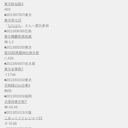
東方鈴仙祭3
A03
■2013/07/07/東京
東方想七日
「
ななはち
」さんへ委託参加
■2013/06/30/広島
東方椰麟祭第四幕
神-1,2
■2013/05/26/東京
第10回博麗神社例大祭
に42b
■2013/04/07/名古屋
東方名華祭7
イ17ab
■2013/03/10/東京
天狗様のお仕事4
狗05
■2013/02/03/福岡
大⑨州東方祭7
神-43,44
■2013/01/13/大阪
こみっく☆トレジャー21
ネ-31ab