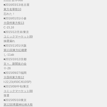
2日目 西 d-06b
■2016/03/13/名古屋
東方名華祭10
忘れた！
■2016/01/31/小倉
大⑨州東方祭13
C-15,16
■2015/12/月末/東京
コミックマーケット89
抽選漏れ
■2015/11/01/大阪
第11回東方紅楼夢
し-11ab
■2015/10/12/京都
文々。新聞友の会
十-26
■2015/09/27/福岡
大⑨州東方祭12
I-22,23(450C/610SP)
■2015/08/中旬/東京
コミックマーケット88
落選
■2015/05/10/東京
第12回博麗神社例大祭