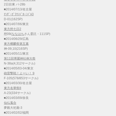
2日目東 パ-28b
■2014/07/13/名古屋
ｱﾝﾀﾞｰｸﾞﾗｳﾝﾄﾞｶｰﾆﾊﾞﾙ3
D-01(162SP)
■2014/07/06/東京
東方想七日2
想09(
ななはち
さん委託・111SP)
■2014/06/29/広島
東方椰麟祭第五幕
神-09,10(216SP)
■2014/05/11/東京
第11回博麗神社例大祭
N-38a(4,312サークル)
■2014/05/03-04/東京
砲雷撃戦！よーい！ 9
F-105(578/853サークル)
■2014/03/30/名古屋
東方名華祭8
A-23(334サークル)
■2014/03/09/奈良
仙仏蒐合
夢殿大祀廟-3
■2014/02/02/福岡