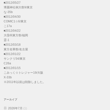
■2012/05/27
博麗神社例大祭9/東京
な-35b
■2012/04/30
COMIC1☆6/東京
こ17a
■2012/04/22
大⑨州東方祭/福岡
霊-1
■2012/03/18
東方名華祭/名古屋
■2012/01/22
サンクリ54/東京
C26a
■2012/01/15
こみっく☆トレジャー19/大阪
X-33b
※2011年以前は削除しました。
アーカイブ
2026年7月
(1)