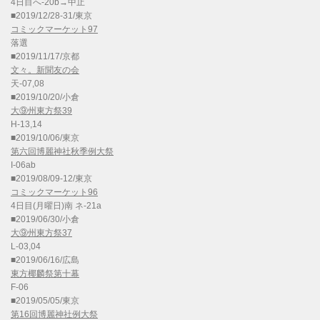
4日目へ-20b→中止
■2019/12/28-31/東京
コミックマーケット97
落選
■2019/11/17/京都
文々。新聞友の会
天-07,08
■2019/10/20/小倉
大⑨州東方祭39
H-13,14
■2019/10/06/東京
第六回博麗神社秋季例大祭
I-06ab
■2019/08/09-12/東京
コミックマーケット96
4日目(月曜日)南 ネ-21a
■2019/06/30/小倉
大⑨州東方祭37
L-03,04
■2019/06/16/広島
東方椰麟祭第十幕
F-06
■2019/05/05/東京
第16回博麗神社例大祭