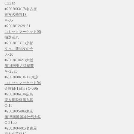
C22ab
■2019/03/17/名古屋
東方名華祭13
M-05
■2018/12/29-31
コミックマーケット95
抽選漏れ
■2018/11/11/京都
文々。新聞友の会
天-10
■2018/10/21/大阪
第14回東方紅楼夢
そ-25ab
■2018/08/10-12/東京
コミックマーケット94
金曜日(1日目) O-59b
■2018/06/10/広島
東方椰麟祭第九幕
C-15
■2018/05/06/東京
第15回博麗神社例大祭
C-21ab
■2018/04/01/名古屋
東方名華祭12