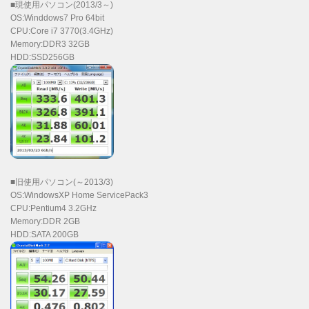
■現使用パソコン(2013/3～)
OS:Winddows7 Pro 64bit
CPU:Core i7 3770(3.4GHz)
Memory:DDR3 32GB
HDD:SSD256GB
■旧使用パソコン(～2013/3)
OS:WindowsXP Home ServicePack3
CPU:Pentium4 3.2GHz
Memory:DDR 2GB
HDD:SATA 200GB