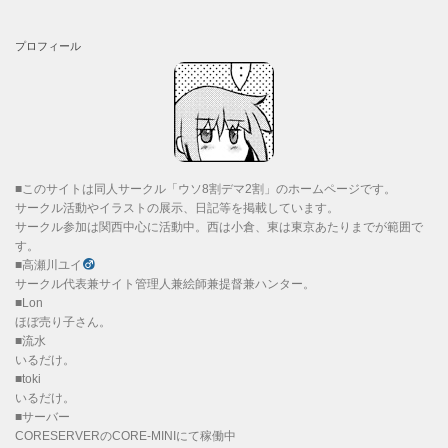
プロフィール
■このサイトは同人サークル「ウソ8割デマ2割」のホームページです。
サークル活動やイラストの展示、日記等を掲載しています。
サークル参加は関西中心に活動中。西は小倉、東は東京あたりまでが範囲で
す。
■高瀬川ユイ
サークル代表兼サイト管理人兼絵師兼提督兼ハンター。
■Lon
ほぼ売り子さん。
■流水
いるだけ。
■toki
いるだけ。
■サーバー
CORESERVERのCORE-MINIにて稼働中