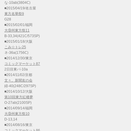
な-10ab(3804C)
■2015/04/19/名古屋
東方名華祭9
G28
■2015/02/01/福岡
大⑨州東方祭11
B-33,34(421C/573SP)
■2015/01/18/大阪
こみ☆トレ25
ネ-36a(1756C)
■2014/12/30/東京
コミックマーケット87
2日目東パ-10a
■2014/11/02/京都
文々。新聞友の会
緋-40(248C/297SP)
■2014/10/12/大阪
第10回東方紅楼夢
O-27ab(2100SP)
■2014/09/14/福岡
大⑨州東方祭10
D-13,14
■2014/08/16/東京
コミックマーケット86