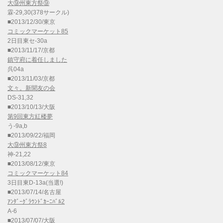
大⑨州東方祭⑨
霖-29,30(378サークル)
■2013/12/30/東京
コミックマーケット85
2日目東セ-30a
■2013/11/17/京都
鎮守府に着任しました
呉04a
■2013/11/03/京都
文々。新聞友の会
DS-31,32
■2013/10/13/大阪
第9回東方紅楼夢
う-9a,b
■2013/09/22/福岡
大⑨州東方祭8
神-21,22
■2013/08/12/東京
コミックマーケット84
3日目東D-13a(当選!)
■2013/07/14/名古屋
ｱﾝﾀﾞｰｸﾞﾗｳﾝﾄﾞｶｰﾆﾊﾞﾙ2
A-6
■2013/07/07/大阪